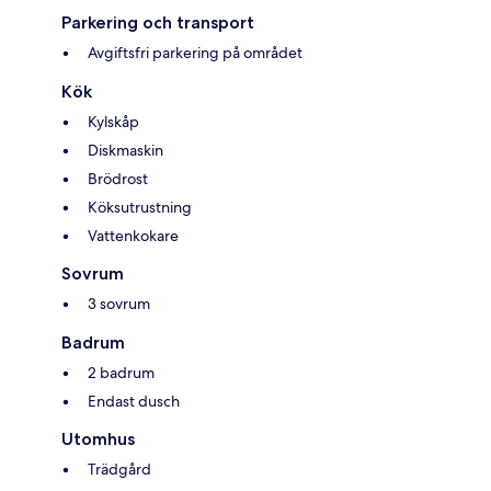
Parkering och transport
Avgiftsfri parkering på området
Kök
Kylskåp
Diskmaskin
Brödrost
Köksutrustning
Vattenkokare
Sovrum
3 sovrum
Badrum
2 badrum
Endast dusch
Utomhus
Trädgård