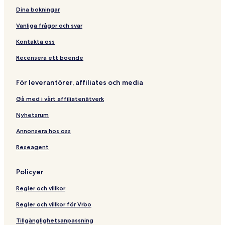
y
e
a
o
a
-
o
s
Dina bokningar
s
n
t
c
W
o
F
i
s
h
h
i
m
a
Vanliga frågor och svar
d
B
s
L
r
e
r
e
o
m
Kontakta oss
V
i
m
d
i
d
a
g
Recensera ett boende
e
g
n
e
w
e
s
-
För leverantörer, affiliates och media
s
B
N
P
r
e
Gå med i vårt affiliatenätverk
e
i
w
t
d
H
Nyhetsrum
F
g
e
r
e
d
Annonsera hos oss
i
g
Reseagent
e
e
n
s
d
Policyer
l
y
Regler och villkor
Regler och villkor för Vrbo
Tillgänglighetsanpassning