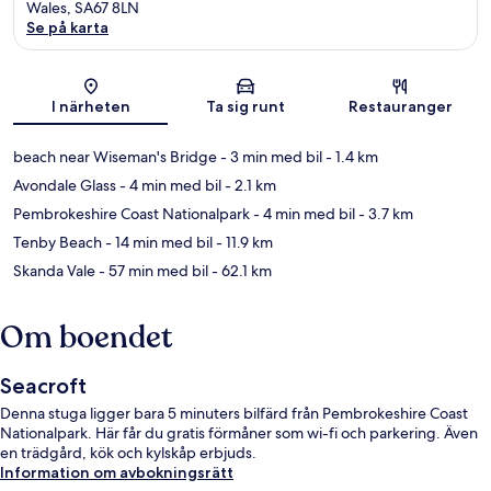
Wales, SA67 8LN
Se på karta
Karta
I närheten
Ta sig runt
Restauranger
beach near Wiseman's Bridge
- 3 min med bil
- 1.4 km
Avondale Glass
- 4 min med bil
- 2.1 km
Pembrokeshire Coast Nationalpark
- 4 min med bil
- 3.7 km
Tenby Beach
- 14 min med bil
- 11.9 km
Skanda Vale
- 57 min med bil
- 62.1 km
Om boendet
Seacroft
Denna stuga ligger bara 5 minuters bilfärd från Pembrokeshire Coast
Nationalpark. Här får du gratis förmåner som wi-fi och parkering. Även
en trädgård, kök och kylskåp erbjuds.
Information om avbokningsrätt