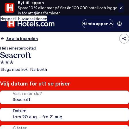
Byt till appen
Spara 10 % eller mer på fler än 100 000 hotell och logga
in för att tjäna förmåner
Hoppa till huvudsektionen
Hämta appen
Se alla boenden
Hel semesterbostad
Seacroft
3.0-
stjärnigt
Stuga med kök i Narberth
boende
Välj datum för att se priser
Vart reser du?
Datum
Gäster