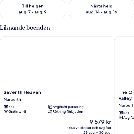
Kontrollera tillgängligheten för den här helgen aug. 7 - aug. 9
Kontrollera tillgängligheten fö
Till helgen
Nästa helg
aug. 7 - aug. 9
aug. 14 - aug. 16
Liknande boenden
Seventh Heaven
The Old 
Seventh
The
Seventh Heaven
The Ol
Heaven
Old
Valley
Narberth
Narberth
Spa
Narbert
Kök
Avgiftsfri parkering
-
Gratis wi-fi
Rökning förbjuden
2
Kök
Avgift
Bedroo
Priset
9 579 kr
Cottage
är
inklusive skatter och avgifter
-
9 579 kr
29 aug. – 30 aug.