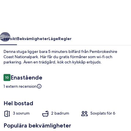
regående
Nästa
31+
Översikt
Bekvämligheter
Läge
Regler
Denna stuga ligger bara 5 minuters bilfärd från Pembrokeshire
Coast Nationalpark. Här får du gratis förmåner som wi-fi och
parkering. Även en trädgård, kök och kylskåp erbjuds.
Recensioner
Enastående
10
10 av 10,
1 extern recension
Stuga | Interiör
Hel bostad
3 sovrum
2 badrum
Sovplats för 6
Populära bekvämligheter