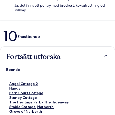
Ja, det finns ett pentry med brödrost, köksutrustning och
kylskåp.
Recensioner
10
Enastående
Fortsätt utforska
Boende
L
Angel Cottage 2
ä
L
Hapus
n
ä
L
Barn Court Cottage
k
n
ä
L
Stoney Cottage
t
k
n
ä
L
The Heritage Park - The Hideaway
i
t
k
n
ä
L
Stable Cottage, Narberth
l
i
t
k
n
ä
L
Grove of Narberth