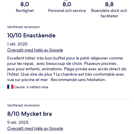
8,0
8,0
8,8
Renlighet
Personal och service
Boendets skick och
faciliteter
Recensioner
Verifierad recension
10/10 Enastående
1 okt. 2025
Översätt med hjälp av Google
Excellent hôtel, très bon buffet pour le petit-déjeuner comme
pour les repas , avec beaucoup de choix. Plusieurs piscines ,
jeux pour enfants, animations. Plage privée avec accès direct de
l’hôtel. Que dire de plus ? La chambre est très confortable avec
vue sur piscine et mer . Recommandé sans hésitation .
Claude, 6 nätters resa
Verifierad recension
8/10 Mycket bra
9 okt. 2025
Översätt med hjälp av Google