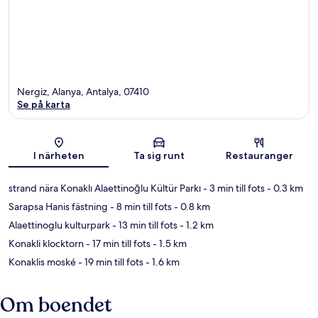
Nergiz, Alanya, Antalya, 07410
Se på karta
Karta
I närheten
Ta sig runt
Restauranger
strand nära Konaklı Alaettinoğlu Kültür Parkı
- 3 min till fots
- 0.3 km
Sarapsa Hanis fästning
- 8 min till fots
- 0.8 km
Alaettinoglu kulturpark
- 13 min till fots
- 1.2 km
Konakli klocktorn
- 17 min till fots
- 1.5 km
Konaklis moské
- 19 min till fots
- 1.6 km
Om boendet