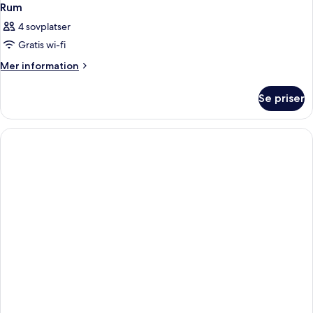
Rum
4 sovplatser
Gratis wi-fi
Mer
Mer information
information
om
Se priser
Rum