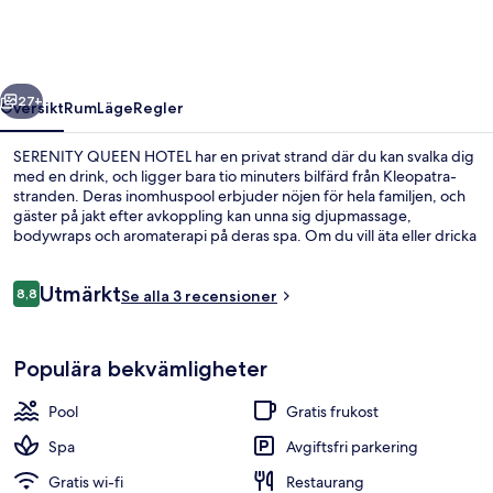
regående
Nästa
27+
Översikt
Rum
Läge
Regler
SERENITY QUEEN HOTEL har en privat strand där du kan svalka dig
med en drink, och ligger bara tio minuters bilfärd från Kleopatra-
stranden. Deras inomhuspool erbjuder nöjen för hela familjen, och
gäster på jakt efter avkoppling kan unna sig djupmassage,
bodywraps och aromaterapi på deras spa. Om du vill äta eller dricka
gott kan du välja mellan 2 restauranger och 7 barer/lounger. Detta
hotell i lyxstil ger dessutom tillgång till en gratis barnklubb, ett
Recensioner
Utmärkt
fitnesscenter och en säsongsöppen utomhuspool.
8,8
Se alla 3 recensioner
8,8 av 10,
Exteriör
Populära bekvämligheter
Pool
Gratis frukost
Spa
Avgiftsfri parkering
Gratis wi-fi
Restaurang