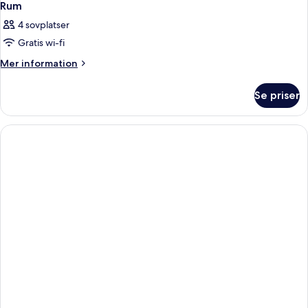
Rum
4 sovplatser
Gratis wi-fi
Mer
Mer information
information
om
Se priser
Rum