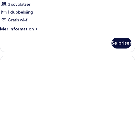
Standard
3 sovplatser
Sea
1 dubbelsäng
View
Gratis wi-fi
Mer
Mer information
information
om
Se priser
Deluxe
Standard
Sea
View