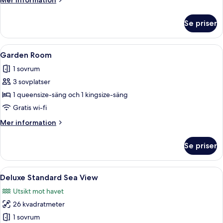
Mer information
information
om
Se priser
Deluxe
Standart
Oda
Öppna
Ett modernt hotellrum med en stor sän
3
Garden Room
alla
1 sovrum
foton
3 sovplatser
för
Garden
1 queensize-säng och 1 kingsize-säng
Room
Gratis wi-fi
Mer
Mer information
information
om
Se priser
Garden
Room
Öppna
Ett hotellrum med två sängar, en TV, 
5
Deluxe Standard Sea View
alla
Utsikt mot havet
foton
26 kvadratmeter
för
Deluxe
1 sovrum