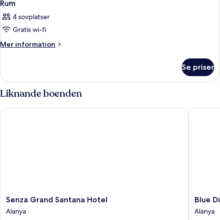
Rum
4 sovplatser
Gratis wi-fi
Mer
Mer information
information
om
Se priser
Rum
Liknande boenden
Senza Grand Santana Hotel
Blue Dia
Senza
Blue
Senza Grand Santana Hotel
Blue Di
Grand
Diamon
Alanya
Alanya
Santana
Alya