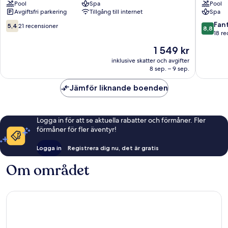
Pool
Spa
Pool
Hotel
Hotel
Avgiftsfri parkering
Tillgång till internet
Spa
Alanya
-
All
5.4
8.8
Fant
5,4
21 recensioner
8,8
Inclusiv
av
av
18 re
Alanya
10,
10,
Priset
1 549 kr
21 recensioner
Fantastis
är
18 recen
inklusive skatter och avgifter
1 549 kr
8 sep. – 9 sep.
Jämför liknande boenden
Logga in för att se aktuella rabatter och förmåner. Fler
förmåner för fler äventyr!
Logga in
Registrera dig nu, det är gratis
Om området