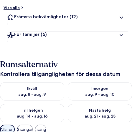
Visa alla
Främsta bekvämligheter
(12)
För familjer
(6)
Rumsalternativ
Kontrollera tillgängligheten för dessa datum
Kontrollera tillgängligheten för ikväll aug. 8 - aug. 9
Kontrollera tillgängligheten f
Ikväll
Imorgon
aug. 8 - aug. 9
aug. 9 - aug. 10
Kontrollera tillgängligheten för den här helgen aug. 14 - aug. 
Kontrollera tillgängligheten fö
Till helgen
Nästa helg
aug. 14 - aug. 16
aug. 21 - aug. 23
Tillgängliga
Alla rum
2 sängar
1 säng