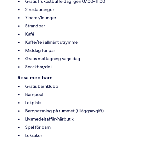
Gratis frukostbuffé dagligen 07.00–11.00
2 restauranger
7 barer/lounger
Strandbar
Kafé
Kaffe/te i allmänt utrymme
Middag för par
Gratis mottagning varje dag
Snackbar/deli
Resa med barn
Gratis barnklubb
Barnpool
Lekplats
Barnpassning på rummet (tilläggsavgift)
Livsmedelsaffär/närbutik
Spel för barn
Leksaker