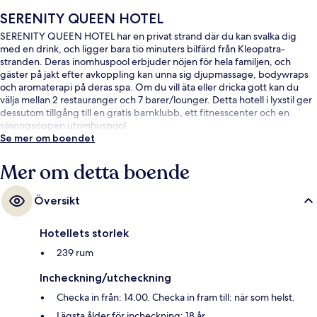
SERENITY QUEEN HOTEL
SERENITY QUEEN HOTEL har en privat strand där du kan svalka dig
med en drink, och ligger bara tio minuters bilfärd från Kleopatra-
stranden. Deras inomhuspool erbjuder nöjen för hela familjen, och
gäster på jakt efter avkoppling kan unna sig djupmassage, bodywraps
och aromaterapi på deras spa. Om du vill äta eller dricka gott kan du
välja mellan 2 restauranger och 7 barer/lounger. Detta hotell i lyxstil ger
dessutom tillgång till en gratis barnklubb, ett fitnesscenter och en
säsongsöppen utomhuspool.
Se mer om boendet
Mer om detta boende
Översikt
Hotellets storlek
239 rum
Incheckning/utcheckning
Checka in från: 14.00. Checka in fram till: när som helst.
Lägsta ålder för incheckning: 18 år