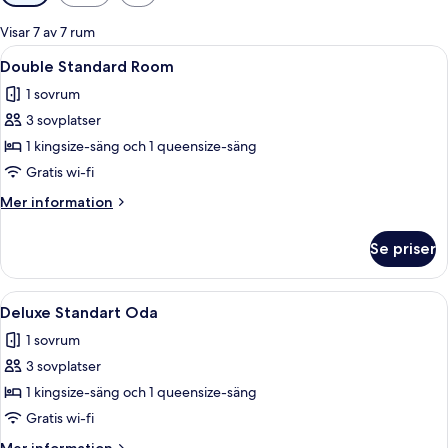
filter
för
Visar 7 av 7 rum
rum
Öppna
Double Standard Room | Sängtillbehör
4
Double Standard Room
alla
1 sovrum
foton
3 sovplatser
för
Double
1 kingsize-säng och 1 queensize-säng
Standard
Gratis wi-fi
Room
Mer
Mer information
information
om
Se priser
Double
Standard
Room
Öppna
Ett hotellrum med två sängar, en soffa,
3
Deluxe Standart Oda
alla
1 sovrum
foton
3 sovplatser
för
Deluxe
1 kingsize-säng och 1 queensize-säng
Standart
Gratis wi-fi
Oda
Mer