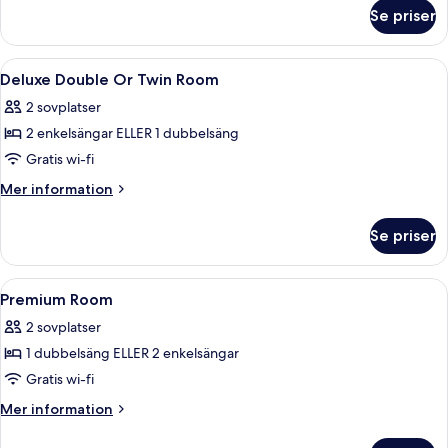
om
Se priser
Premium-
rum
Öppna
Ljudisolering och gratis wi-fi
9
Deluxe Double Or Twin Room
alla
2 sovplatser
foton
2 enkelsängar ELLER 1 dubbelsäng
för
Deluxe
Gratis wi-fi
Double
Mer
Mer information
Or
information
om
Twin
Se priser
Deluxe
Room
Double
Or
Öppna
Ljudisolering och gratis wi-fi
4
Twin
Premium Room
alla
Room
2 sovplatser
foton
1 dubbelsäng ELLER 2 enkelsängar
för
Premium
Gratis wi-fi
Room
Mer
Mer information
information
om