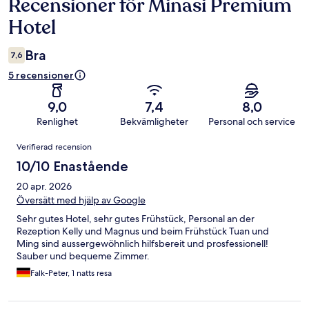
Recensioner för Minasi Premium
Recensioner
Hotel
Bra
7,6
5 recensioner
9,0
7,4
8,0
Renlighet
Bekvämligheter
Personal och service
Recensioner
Verifierad recension
10/10 Enastående
20 apr. 2026
Översätt med hjälp av Google
Sehr gutes Hotel, sehr gutes Frühstück, Personal an der
Rezeption Kelly und Magnus und beim Frühstück Tuan und
Ming sind aussergewöhnlich hilfsbereit und prosfessionell!
Sauber und bequeme Zimmer.
Falk-Peter, 1 natts resa