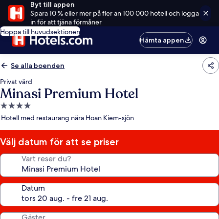
Byt till appen
Spara 10 % eller mer på fler än 100 000 hotell och logga
in för att tjäna förmåner
Hoppa till huvudsektionen
Hämta appen
Se alla boenden
Privat värd
Minasi Premium Hotel
4.0-
stjärnigt
Hotell med restaurang nära Hoan Kiem-sjön
boende
Välj datum för att se priser
Vart reser du?
Datum
Gäster