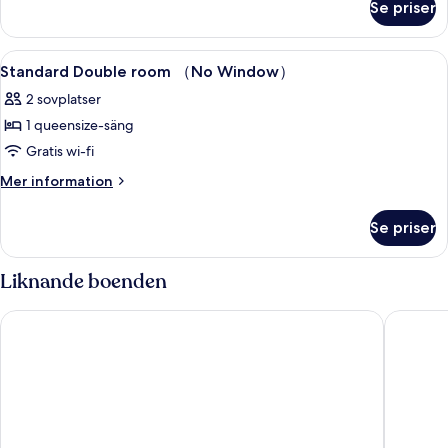
Se priser
Premium
Room
Öppna
Ljudisolering och gratis wi-fi
2
Standard Double room （No Window）
alla
2 sovplatser
foton
1 queensize-säng
för
Standard
Gratis wi-fi
Double
Mer
Mer information
room
information
om
（No
Se priser
Standard
Window）
Double
room
Liknande boenden
（No
Window）
Thien Thai Hotel
Blue 29 