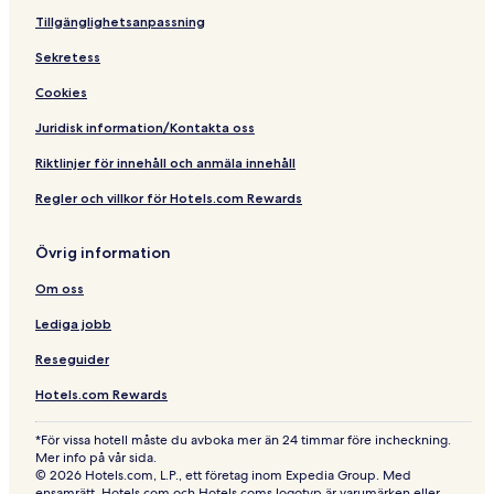
Tillgänglighetsanpassning
Sekretess
Cookies
Juridisk information/Kontakta oss
Riktlinjer för innehåll och anmäla innehåll
Regler och villkor för Hotels.com Rewards
Övrig information
Om oss
Lediga jobb
Reseguider
Hotels.com Rewards
*För vissa hotell måste du avboka mer än 24 timmar före incheckning.
Mer info på vår sida.
© 2026 Hotels.com, L.P., ett företag inom Expedia Group. Med
ensamrätt. Hotels.com och Hotels.coms logotyp är varumärken eller