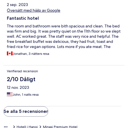
2 sep. 2023
Översätt med hjälp av Google
Fantastic hotel
The room and bathroom were bith spacious and clean. The bed
was firm and big. It was pretty quiet on the 11th floor so we slept
well. AC worked great. The staff was very nice and helpful. The
free breakfast buffet was delicious, they had fruit, toast and
fried rice for vegan options. Lots more if you ate meat. The
location was great too, we could walk everywhere.
Jonathan, 3 nätters resa
Verifierad recension
2/10 Dåligt
12 nov. 2023
John, 1 natts resa
Se alla 5 recensioner
Hotell i Hanoi
Minasi Premium Hotel