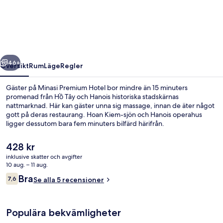
Hotel
regående
Nästa
46+
Översikt
Rum
Läge
Regler
Gäster på Minasi Premium Hotel bor mindre än 15 minuters
promenad från Hồ Tây och Hanois historiska stadskärnas
nattmarknad. Här kan gäster unna sig massage, innan de äter något
gott på deras restaurang. Hoan Kiem-sjön och Hanois operahus
ligger dessutom bara fem minuters bilfärd härifrån.
Det
428 kr
nuvarande
inklusive skatter och avgifter
priset
10 aug. – 11 aug.
Conciergedisk
är
Recensioner
Bra
7,6
Se alla 5 recensioner
428 kr
7,6 av 10,
Populära bekvämligheter