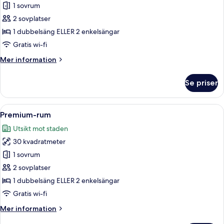
Deluxe
1 sovrum
dubbelrum
2 sovplatser
eller
1 dubbelsäng ELLER 2 enkelsängar
tvåbäddsrum
Gratis wi-fi
Mer
Mer information
information
om
Se priser
Deluxe
dubbelrum
eller
Öppna
Ett hotellrum med en stor säng, ett sk
6
tvåbäddsrum
Premium-rum
alla
Utsikt mot staden
foton
30 kvadratmeter
för
Premium-
1 sovrum
rum
2 sovplatser
1 dubbelsäng ELLER 2 enkelsängar
Gratis wi-fi
Mer
Mer information
information