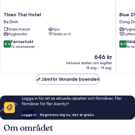
Thien
Blue
Thien Thai Hotel
Blue 2
Thai
29
Ba Dinh
Dong D
Hotel
Hotel
Gratis frukost
Spa
Flygtr
Ba
Dong
Flygtransfer
Gratis wi-fi
Luftko
Dinh
Da
8.6
8.0
Fantastiskt
Väld
8,6
8,0
av
av
72 recensioner
10 r
10,
10,
Priset
646 kr
Fantastiskt,
Väldigt
är
72 recensioner
bra,
inklusive skatter och avgifter
646 kr
18 aug. – 19 aug.
10 recen
Jämför liknande boenden
Logga in för att se aktuella rabatter och förmåner. Fler
förmåner för fler äventyr!
Logga in
Registrera dig nu, det är gratis
Om området