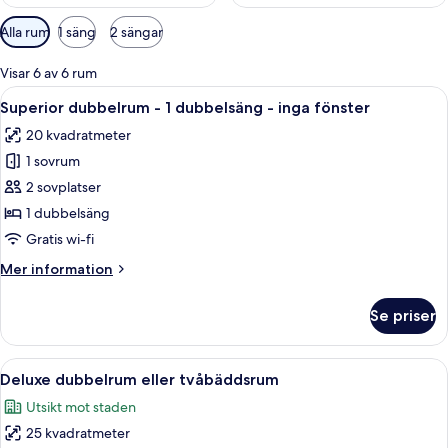
Tillgängliga
Alla rum
1 säng
2 sängar
filter
för
Visar 6 av 6 rum
rum
Öppna
Ett hotellrum med en stor säng, sängbo
4
Superior dubbelrum - 1 dubbelsäng - inga fönster
alla
20 kvadratmeter
foton
1 sovrum
för
Superior
2 sovplatser
dubbelrum
1 dubbelsäng
-
Gratis wi-fi
1
Mer
Mer information
dubbelsäng
information
-
om
Se priser
Superior
inga
dubbelrum
fönster
-
Öppna
Ett hotellrum med två sängar, ett skriv
10
1
Deluxe dubbelrum eller tvåbäddsrum
alla
dubbelsäng
Utsikt mot staden
-
foton
inga
25 kvadratmeter
för
fönster