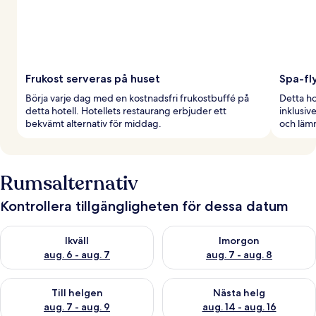
Frukost serveras på huset
Spa-fl
Börja varje dag med en kostnadsfri frukostbuffé på
Detta h
detta hotell. Hotellets restaurang erbjuder ett
inklusi
bekvämt alternativ för middag.
och läm
Rumsalternativ
Kontrollera tillgängligheten för dessa datum
Kontrollera tillgängligheten för ikväll aug. 6 - aug. 7
Kontrollera tillgängligheten f
Ikväll
Imorgon
aug. 6 - aug. 7
aug. 7 - aug. 8
Kontrollera tillgängligheten för den här helgen aug. 7 - aug. 9
Kontrollera tillgängligheten fö
Till helgen
Nästa helg
aug. 7 - aug. 9
aug. 14 - aug. 16