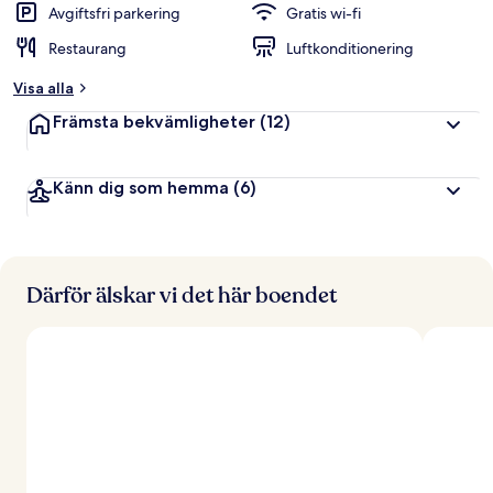
g
Avgiftsfri parkering
Gratis wi-fi
Restaurang
Luftkonditionering
a
v
Visa alla
r
Främsta bekvämligheter
(12)
e
s
e
Känn dig som hemma
(6)
n
ä
r
e
r
Därför älskar vi det här boendet