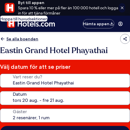
Byt till appen
Spara 10 % eller mer på fler än 100 000 hotell och logga
in för att tjäna förmåner
Hoppa till huvudsektionen
Hämta appen
Se alla boenden
Eastin Grand Hotel Phayathai
Välj datum för att se priser
Vart reser du?
Datum
Gäster