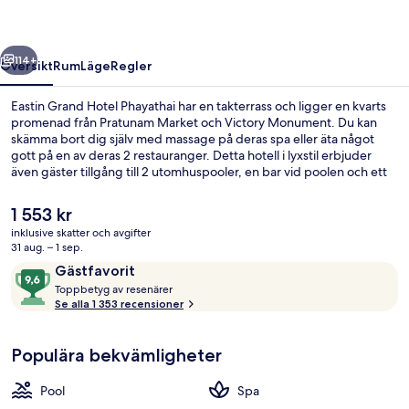
regående
Nästa
114+
Översikt
Rum
Läge
Regler
Eastin Grand Hotel Phayathai har en takterrass och ligger en kvarts
promenad från Pratunam Market och Victory Monument. Du kan
skämma bort dig själv med massage på deras spa eller äta något
gott på en av deras 2 restauranger. Detta hotell i lyxstil erbjuder
även gäster tillgång till 2 utomhuspooler, en bar vid poolen och ett
dygnet runt-öppet fitnesscenter. Den hjälpsamma personalen och
frukosten brukar uppskattas av våra resenärer. Kollektivtrafik finns i
Det
1 553 kr
närheten. Till Phaya Thai Station tar det 2 minuter att gå och till
nuvarande
inklusive skatter och avgifter
Rachathewi BTS-station är det 7 minuter.
priset
31 aug. – 1 sep.
Lobby
är
Recensioner
9,6
Gästfavorit
1 553 kr
T
av
Toppbetyg av resenärer
o
Se alla 1 353 recensioner
10,
p
Gästfavorit
p
Populära bekvämligheter
b
e
t
Pool
Spa
y