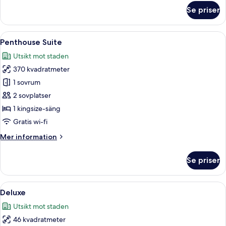
om
Se priser
Premium
Two-
Bedroom
Öppna
Ett lyxigt sovrum med en himmelssäng,
8
Suite
Penthouse Suite
alla
Utsikt mot staden
foton
370 kvadratmeter
för
Penthouse
1 sovrum
Suite
2 sovplatser
1 kingsize-säng
Gratis wi-fi
Mer
Mer information
information
om
Se priser
Penthouse
Suite
Öppna
Ett modernt hotellrum med en stor säng
9
Deluxe
alla
Utsikt mot staden
foton
46 kvadratmeter
för