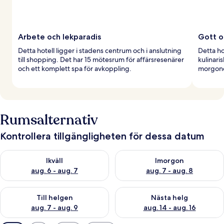
Arbete och lekparadis
Gott o
Detta hotell ligger i stadens centrum och i anslutning
Detta ho
till shopping. Det har 15 mötesrum för affärsresenärer
kulinari
och ett komplett spa för avkoppling.
morgonen
Rumsalternativ
Kontrollera tillgängligheten för dessa datum
Kontrollera tillgängligheten för ikväll aug. 6 - aug. 7
Kontrollera tillgängligheten f
Ikväll
Imorgon
aug. 6 - aug. 7
aug. 7 - aug. 8
Kontrollera tillgängligheten för den här helgen aug. 7 - aug. 9
Kontrollera tillgängligheten fö
Till helgen
Nästa helg
aug. 7 - aug. 9
aug. 14 - aug. 16