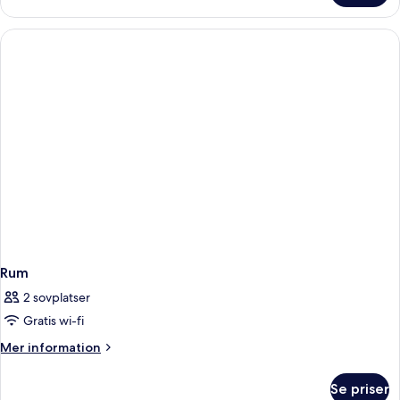
Rum
2 sovplatser
Gratis wi-fi
Mer
Mer information
information
om
Se priser
Rum