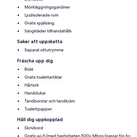
Mörkläggningsgardiner
Ljudisolerade rum
Gratis spjälsäng
Sängkläder tillhandahålls
Saker att uppskatta
Separat sittutrymme
Fräscha upp dig
Bidé
Gratis toalettartiklar
Hårtork
Handdukar
Tandborstar och tandkräm
Toalettpapper
Håll dig uppkopplad
Skrivbord
Gratis wi-fi (med hastigheten 500+ Mbps (passar för 6+