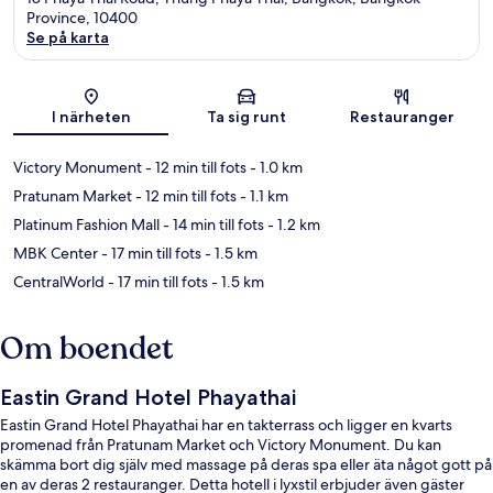
Province, 10400
Se på karta
Karta
I närheten
Ta sig runt
Restauranger
Victory Monument
- 12 min till fots
- 1.0 km
Pratunam Market
- 12 min till fots
- 1.1 km
Platinum Fashion Mall
- 14 min till fots
- 1.2 km
MBK Center
- 17 min till fots
- 1.5 km
CentralWorld
- 17 min till fots
- 1.5 km
Om boendet
Eastin Grand Hotel Phayathai
Eastin Grand Hotel Phayathai har en takterrass och ligger en kvarts
promenad från Pratunam Market och Victory Monument. Du kan
skämma bort dig själv med massage på deras spa eller äta något gott på
en av deras 2 restauranger. Detta hotell i lyxstil erbjuder även gäster