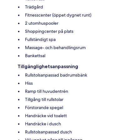
Trädgård
Fitnesscenter (öppet dygnet runt)
2 utomhuspooler
Shoppingcenter på plats
Fullständigt spa
Massage- och behandlingsrum
Bankettsal
Tillgänglighetsanpassning
Rullstolsanpassad badrumsbänk
Hiss
Ramp till huvudentrén
Tillgång till rullstolar
Förstorande spegel
Handräcke vid toalett
Handräcke i dusch
Rullstolsanpassad dusch
Väl upplyst gång till ingången