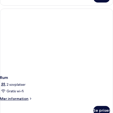
Rum
2 sovplatser
Gratis wi-fi
Mer
Mer information
information
om
Se priser
Rum