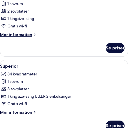
Deluxe
1 sovrum
2 sovplatser
1 kingsize-säng
Gratis wi-fi
Mer
Mer information
information
om
Se priser
Deluxe
Öppna
Ett modernt hotellrum med två sängar, 
5
Superior
alla
34 kvadratmeter
foton
1 sovrum
för
Superior
3 sovplatser
1 kingsize-säng ELLER 2 enkelsängar
Gratis wi-fi
Mer
Mer information
information
om
Se priser
Superior