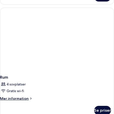
Rum
4 sovplatser
Gratis wi-fi
Mer
Mer information
information
om
Se priser
Rum