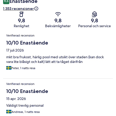
Enastående
9,6
1 353 recensioner
9,8
9,8
9,8
Renlighet
Bekvämligheter
Personal och service
Recensioner
Verifierad recension
10/10 Enastående
17 juli 2026
mkt bra frukost, härlig pool med utsikt över staden (kan dock
vara lite blåsigt och kalt) lätt att ta tåget därifrån
Peter, 1 natts resa
Verifierad recension
10/10 Enastående
15 apr. 2026
Väldigt trevlig personal
Andreas, 1 natts resa