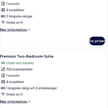
Two
1 sovrum
Bedroom
4 sovplatser
Suite
2 kingsize-sängar
Gratis wi-fi
Mer
Mer information
information
om
Se priser
Two
Bedroom
Suite
Öppna
Ett modernt hotellrum med en fantastisk
9
Premium Two-Bedroom Suite
alla
Utsikt mot kanalen
foton
102 kvadratmeter
för
Premium
1 sovrum
Two-
4 sovplatser
Bedroom
1 kingsize-säng och 2 enkelsängar
Suite
Gratis wi-fi
Mer
Mer information
information