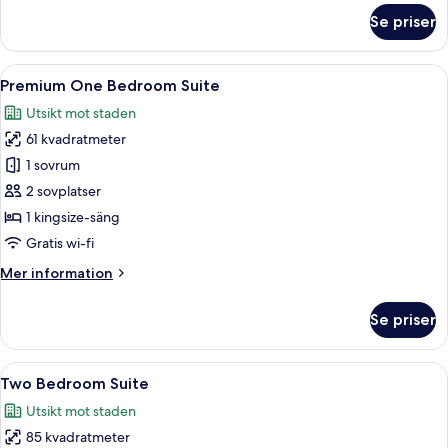
om
Se priser
One
Bedroom
Suite
Öppna
Ett modernt hotellrum med ett stort fö
16
Premium One Bedroom Suite
alla
Utsikt mot staden
foton
61 kvadratmeter
för
Premium
1 sovrum
One
2 sovplatser
Bedroom
1 kingsize-säng
Suite
Gratis wi-fi
Mer
Mer information
information
om
Se priser
Premium
One
Bedroom
Öppna
Ett modernt hotellrum med en stor sän
9
Suite
Two Bedroom Suite
alla
Utsikt mot staden
foton
85 kvadratmeter
för