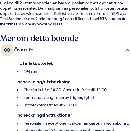
tillgång till 2 utomhuspooler, en bar vid poolen och ett dygnet runt-
öppet fitnesscenter. Den hjälpsamma personalen och frukosten brukar
uppskattas av våra resenärer. Kollektivtrafik finns i närheten. Till Phaya
Thai Station tar det 2 minuter att gå och till Rachathewi BTS-station är
det 7 minuter.
Information om avbokningsrätt
Mer om detta boende
Översikt
Hotellets storlek
494 rum
Incheckning/utcheckning
Checka in från: 14.00. Checka in fram till: 12.00.
Sen incheckning i mån av tillgänglighet
Utcheckningstiden är kl. 12.00
Incheckningsinstruktioner
Personalen i receptionen välkomnar gästerna vid ankomst.
Informationen från boendet kan ha översatts med