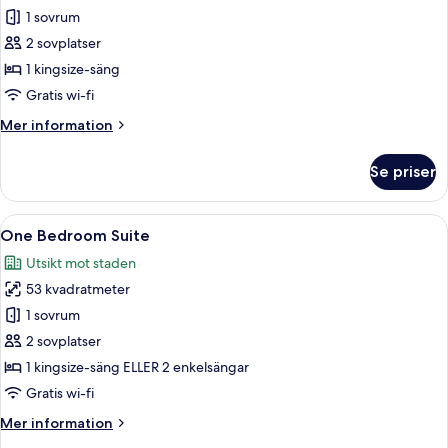
Premium
1 sovrum
Deluxe
2 sovplatser
1 kingsize-säng
Gratis wi-fi
Mer
Mer information
information
om
Se priser
Premium
Deluxe
Öppna
Ett hotellrum med två sängar, en soffa,
11
One Bedroom Suite
alla
Utsikt mot staden
foton
53 kvadratmeter
för
One
1 sovrum
Bedroom
2 sovplatser
Suite
1 kingsize-säng ELLER 2 enkelsängar
Gratis wi-fi
Mer
Mer information
information