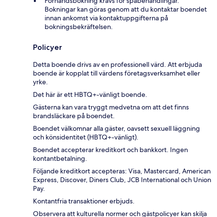
Förhandsbokning krävs för spabehandlingar.
Bokningar kan göras genom att du kontaktar boendet
innan ankomst via kontaktuppgifterna på
bokningsbekräftelsen.
Policyer
Detta boende drivs av en professionell värd. Att erbjuda
boende är kopplat till värdens företagsverksamhet eller
yrke.
Det här är ett HBTQ+-vänligt boende.
Gästerna kan vara tryggt medvetna om att det finns
brandsläckare på boendet.
Boendet välkomnar alla gäster, oavsett sexuell läggning
och könsidentitet (HBTQ+-vänligt).
Boendet accepterar kreditkort och bankkort. Ingen
kontantbetalning.
Följande kreditkort accepteras: Visa, Mastercard, American
Express, Discover, Diners Club, JCB International och Union
Pay.
Kontantfria transaktioner erbjuds.
Observera att kulturella normer och gästpolicyer kan skilja