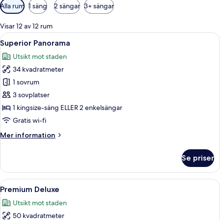
Tillgängliga
Alla rum
1 säng
2 sängar
3+ sängar
filter
för
Visar 12 av 12 rum
rum
Öppna
Ett hotellrum med två sängar, utsikt öv
8
Superior Panorama
alla
Utsikt mot staden
foton
34 kvadratmeter
för
Superior
1 sovrum
Panorama
3 sovplatser
1 kingsize-säng ELLER 2 enkelsängar
Gratis wi-fi
Mer
Mer information
information
om
Se priser
Superior
Panorama
Öppna
Ett modernt badrum med ett stort badk
13
Premium Deluxe
alla
Utsikt mot staden
foton
50 kvadratmeter
för