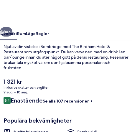
&
Restaurant
regående
Nästa
167+
Översikt
Rum
Läge
Regler
Njut av din vistelse i Bembridge med The Birdham Hotel &
Restaurant som utgångspunkt. Du kan varva ned med en drink i en
bar/lounge innan du äter något gott på deras restaurang. Resenärer
brukar tala mycket väl om den hjälpsamma personalen och
frukosten.
Det
1 321 kr
nuvarande
inklusive skatter och avgifter
priset
9 aug. – 10 aug.
Restaurang
är
Recensioner
Enastående
9,4
Se alla 107 recensioner
1 321 kr
9,4 av 10,
Populära bekvämligheter