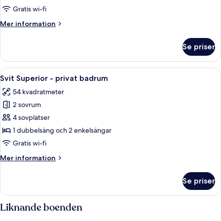
-
Gratis wi-fi
privat
Mer
Mer information
badrum
information
om
Se priser
Svit
Superior
-
Öppna
Svit Superior - privat badrum | Strykj
18
privat
Svit Superior - privat badrum
alla
badrum
54 kvadratmeter
foton
2 sovrum
för
Svit
4 sovplatser
Superior
1 dubbelsäng och 2 enkelsängar
-
Gratis wi-fi
privat
Mer
Mer information
badrum
information
om
Se priser
Svit
Superior
-
Liknande boenden
privat
badrum