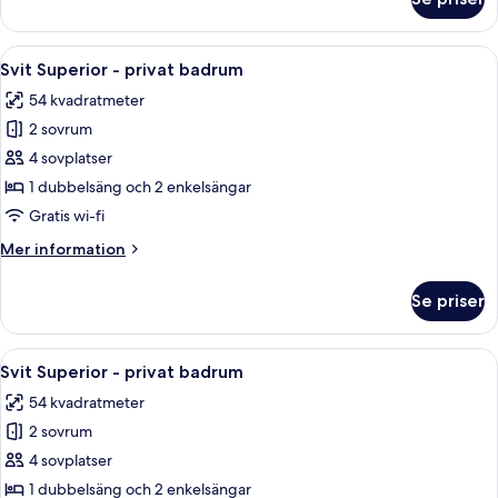
mot
Svit
Superior
trädgården
-
Öppna
En snyggt bäddad säng med vita sängkl
26
privat
Svit Superior - privat badrum
alla
badrum
54 kvadratmeter
-
foton
utsikt
2 sovrum
för
mot
Svit
4 sovplatser
trädgården
Superior
1 dubbelsäng och 2 enkelsängar
-
Gratis wi-fi
privat
Mer
Mer information
badrum
information
om
Se priser
Svit
Superior
-
Öppna
En snyggt bäddad säng med vita och m
20
privat
Svit Superior - privat badrum
alla
badrum
54 kvadratmeter
foton
2 sovrum
för
Svit
4 sovplatser
Superior
1 dubbelsäng och 2 enkelsängar