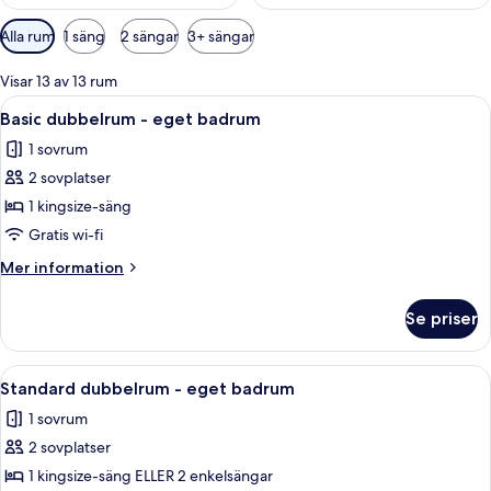
Tillgängliga
Alla rum
1 säng
2 sängar
3+ sängar
filter
för
Visar 13 av 13 rum
rum
Öppna
En snyggt bäddad säng med en metallr
4
Basic dubbelrum - eget badrum
alla
1 sovrum
foton
2 sovplatser
för
Basic
1 kingsize-säng
dubbelrum
Gratis wi-fi
-
Mer
Mer information
eget
information
badrum
om
Se priser
Basic
dubbelrum
-
Öppna
En snyggt bäddad säng med vita lakan
7
eget
Standard dubbelrum - eget badrum
alla
badrum
1 sovrum
foton
2 sovplatser
för
Standard
1 kingsize-säng ELLER 2 enkelsängar