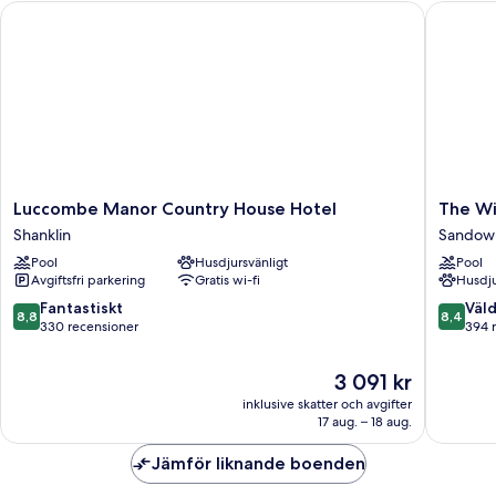
Luccombe Manor Country House Hotel
The Wig
Luccombe
The
Luccombe Manor Country House Hotel
The W
Manor
Wight
Shanklin
Sandow
Country
Sandow
Pool
Husdjursvänligt
Pool
House
Avgiftsfri parkering
Gratis wi-fi
Husdju
Hotel
Shanklin
8.8
8.4
Fantastiskt
Väld
8,8
8,4
av
av
330 recensioner
394 
10,
10,
Fantastiskt,
Väldigt
Priset
3 091 kr
330 recensioner
bra,
är
inklusive skatter och avgifter
394 rec
3 091 kr
17 aug. – 18 aug.
Jämför liknande boenden