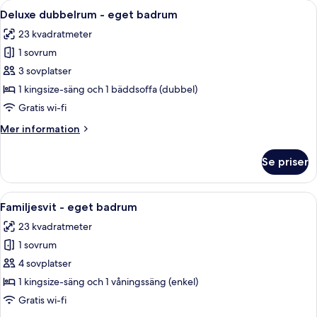
Öppna
En snyggt bäddad säng med ett stoppa
9
eget
Deluxe dubbelrum - eget badrum
alla
badrum
23 kvadratmeter
foton
1 sovrum
för
Deluxe
3 sovplatser
dubbelrum
1 kingsize-säng och 1 bäddsoffa (dubbel)
-
Gratis wi-fi
eget
Mer
Mer information
badrum
information
om
Se priser
Deluxe
dubbelrum
-
Öppna
Ett sovrum med en sängram i metall, 
5
eget
Familjesvit - eget badrum
alla
badrum
23 kvadratmeter
foton
1 sovrum
för
Familjesvit
4 sovplatser
-
1 kingsize-säng och 1 våningssäng (enkel)
eget
Gratis wi-fi
badrum