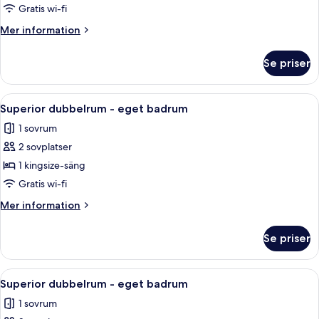
dubbelrum
Gratis wi-fi
-
Mer
Mer information
eget
information
badrum
om
Se priser
Standard
dubbelrum
-
Öppna
En snyggt bäddad säng med kuddar, et
8
eget
Superior dubbelrum - eget badrum
alla
badrum
1 sovrum
foton
2 sovplatser
för
Superior
1 kingsize-säng
dubbelrum
Gratis wi-fi
-
Mer
Mer information
eget
information
badrum
om
Se priser
Superior
dubbelrum
-
Öppna
En snyggt bäddad säng med vita sängk
9
eget
Superior dubbelrum - eget badrum
alla
badrum
1 sovrum
foton