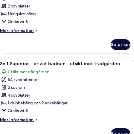
Basic
2 sovplatser
dubbelrum
1 kingsize-säng
-
Gratis wi-fi
eget
Mer
Mer information
badrum
information
om
Se priser
Basic
dubbelrum
-
Öppna
En snyggt bäddad säng med en kudde dä
16
eget
Svit Superior - privat badrum - utsikt mot trädgården
alla
badrum
Utsikt mot trädgården
foton
54 kvadratmeter
för
Svit
2 sovrum
Superior
4 sovplatser
-
1 dubbelsäng och 2 enkelsängar
privat
Gratis wi-fi
badrum
Mer
Mer information
-
information
utsikt
om
Se priser