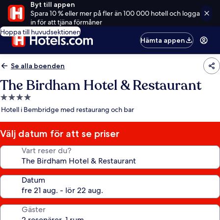
Byt till appen
Spara 10 % eller mer på fler än 100 000 hotell och logga
in för att tjäna förmåner
Hoppa till huvudsektionen
Hämta appen
Se alla boenden
The Birdham Hotel & Restaurant
4.0-
stjärnigt
Hotell i Bembridge med restaurang och bar
boende
Välj datum för att se priser
Vart reser du?
Datum
Gäster