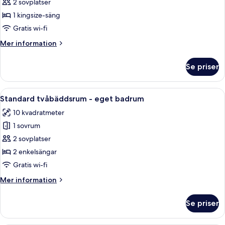
2 sovplatser
för
Superior
1 kingsize-säng
dubbelrum
Gratis wi-fi
-
Mer
Mer information
eget
information
badrum
om
Se priser
Superior
dubbelrum
-
Öppna
Ett hotellrum med två sängar, ett skr
9
eget
Standard tvåbäddsrum - eget badrum
alla
badrum
10 kvadratmeter
foton
1 sovrum
för
Standard
2 sovplatser
tvåbäddsrum
2 enkelsängar
-
Gratis wi-fi
eget
Mer
Mer information
badrum
information
om
Se priser
Standard
tvåbäddsrum
-