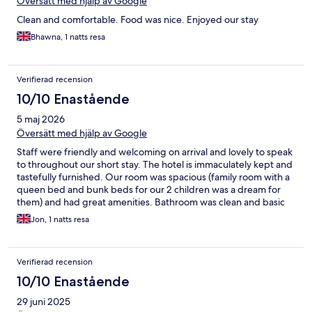
Översätt med hjälp av Google
Clean and comfortable. Food was nice. Enjoyed our stay
Bhawna, 1 natts resa
Verifierad recension
10/10 Enastående
5 maj 2026
Översätt med hjälp av Google
Staff were friendly and welcoming on arrival and lovely to speak
to throughout our short stay. The hotel is immaculately kept and
tastefully furnished. Our room was spacious (family room with a
queen bed and bunk beds for our 2 children was a dream for
them) and had great amenities. Bathroom was clean and basic
toiletries were supplied along with shaving and dental kits.
Jon, 1 natts resa
Enjoyed our short stay and would highly recommned.
Verifierad recension
10/10 Enastående
29 juni 2025