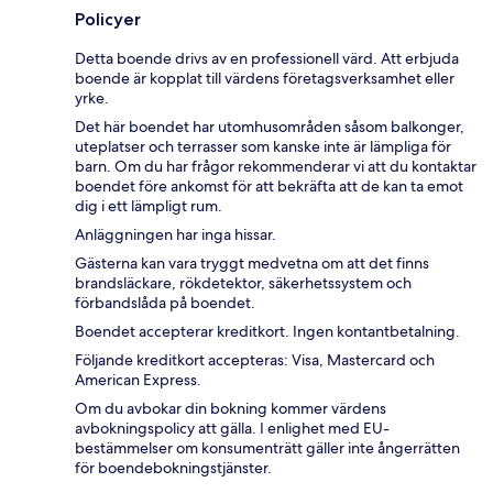
Policyer
Detta boende drivs av en professionell värd. Att erbjuda
boende är kopplat till värdens företagsverksamhet eller
yrke.
Det här boendet har utomhusområden såsom balkonger,
uteplatser och terrasser som kanske inte är lämpliga för
barn. Om du har frågor rekommenderar vi att du kontaktar
boendet före ankomst för att bekräfta att de kan ta emot
dig i ett lämpligt rum.
Anläggningen har inga hissar.
Gästerna kan vara tryggt medvetna om att det finns
brandsläckare, rökdetektor, säkerhetssystem och
förbandslåda på boendet.
Boendet accepterar kreditkort. Ingen kontantbetalning.
Följande kreditkort accepteras: Visa, Mastercard och
American Express.
Om du avbokar din bokning kommer värdens
avbokningspolicy att gälla. I enlighet med EU-
bestämmelser om konsumenträtt gäller inte ångerrätten
för boendebokningstjänster.