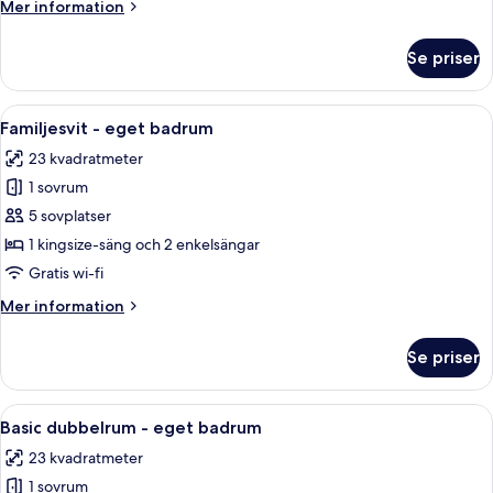
Mer
Mer information
information
om
Se priser
Familjesvit
-
eget
Öppna
En snyggt bäddad säng med vita sängk
5
badrum
Familjesvit - eget badrum
alla
23 kvadratmeter
foton
1 sovrum
för
Familjesvit
5 sovplatser
-
1 kingsize-säng och 2 enkelsängar
eget
Gratis wi-fi
badrum
Mer
Mer information
information
om
Se priser
Familjesvit
-
eget
Öppna
Ett hotellrum med en stor säng, ett skr
4
badrum
Basic dubbelrum - eget badrum
alla
23 kvadratmeter
foton
1 sovrum
för