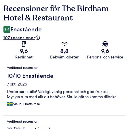
Recensioner för The Birdham
Recensioner
Hotel & Restaurant
Enastående
9,4
107 recensioner
9,6
8,8
9,6
Renlighet
Bekvämligheter
Personal och service
Recensioner
Verifierad recension
10/10 Enastående
7 okt. 2025
Underbart ställe! Väldigt vänlig personal och god frukost.
Mysiga rum med allt du behöver. Skulle gärna komma tillbaka.
Malin, 1 natts resa
Verifierad recension