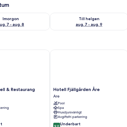
atum
llgängligheten för imorgon aug. 7 - aug. 8
Kontrollera tillgängligheten för den h
Imorgon
Till helgen
ug. 7 - aug. 8
aug. 7 - aug. 9
l & Restaurang
Hotell Fjällgården Åre
Hotell
ell & Restaurang
Hotell Fjällgården Åre
Fjällgården
Are
Åre
Pool
Are
rkering
Spa
Husdjursvänligt
Avgiftsfri parkering
9.0
t
Underbart
9,0