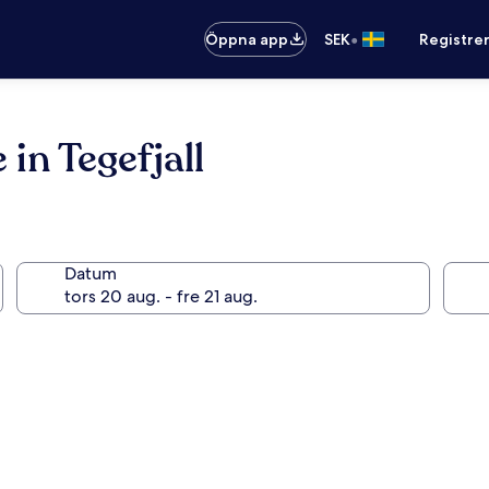
•
Öppna app
SEK
Registre
in Tegefjall
Datum