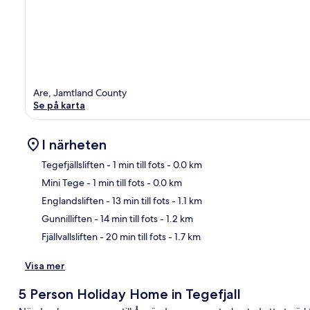
Are, Jamtland County
Se på karta
I närheten
Tegefjällsliften
- 1 min till fots
- 0.0 km
Mini Tege
- 1 min till fots
- 0.0 km
Kar
Englandsliften
- 13 min till fots
- 1.1 km
Gunnilliften
- 14 min till fots
- 1.2 km
Fjällvallsliften
- 20 min till fots
- 1.7 km
Visa mer
5 Person Holiday Home in Tegefjall