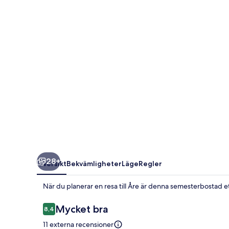
Home
in
Tegefjall
28+
Översikt
Bekvämligheter
Läge
Regler
När du planerar en resa till Åre är denna semesterbostad et
Recensioner
Mycket bra
8,4
8,4 av 10,
11 externa recensioner