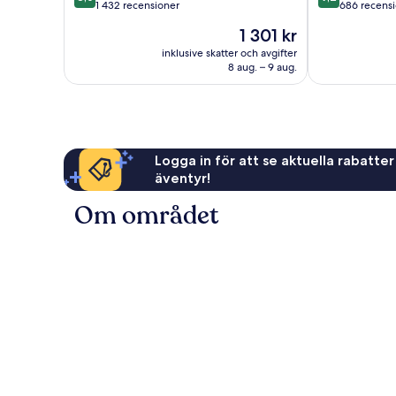
av
av
1 432 recensioner
686 recens
10,
10,
Priset
1 301 kr
Väldigt
Underbart,
är
bra,
686 recension
inklusive skatter och avgifter
1 301 kr
8 aug. – 9 aug.
1 432 recensioner
Logga in för att se aktuella rabatter
äventyr!
Om området