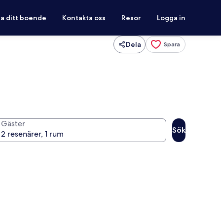
ra ditt boende
Kontakta oss
Resor
Logga in
Dela
Spara
Gäster
Sök