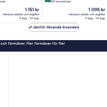
av
ioner
867 recensioner
10,
Priset
Priset
1 151 kr
1 095 kr
Underbart,
är
är
er
867 recensioner
inklusive skatter och avgifter
inklusive skatter och avgifter
1 151 kr
1 095 kr
9 aug. – 10 aug.
9 aug. – 10 aug.
Jämför liknande boenden
 och förmåner. Fler förmåner för fler