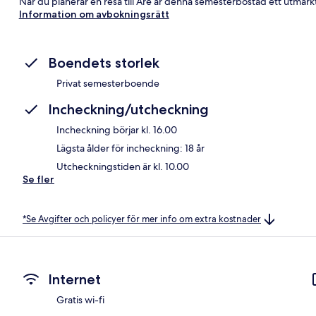
När du planerar en resa till Åre är denna semesterbostad ett utmärkt 
Information om avbokningsrätt
Boendets storlek
Privat semesterboende
Incheckning/utcheckning
Incheckning börjar kl. 16.00
Lägsta ålder för incheckning: 18 år
Utcheckningstiden är kl. 10.00
Se fler
*Se Avgifter och policyer för mer info om extra kostnader
Internet
Gratis wi-fi