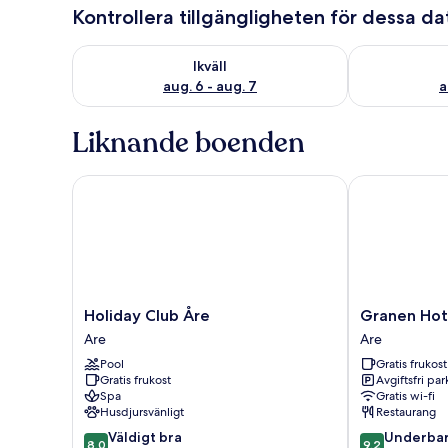
Kontrollera tillgängligheten för dessa d
Kontrollera tillgängligheten för ikväll aug. 6 - aug. 7
Kontrollera ti
Ikväll
aug. 6 - aug. 7
a
Liknande boenden
Holiday Club Åre
Granen Hotel
Holiday
Granen
Holiday Club Åre
Granen Hot
Club
Hotell
Are
Are
Åre
&
Pool
Gratis frukost
Are
Restaurang
Gratis frukost
Avgiftsfri pa
Are
Spa
Gratis wi-fi
Husdjursvänligt
Restaurang
8.0
9.2
Väldigt bra
Underbar
8,0
9,2