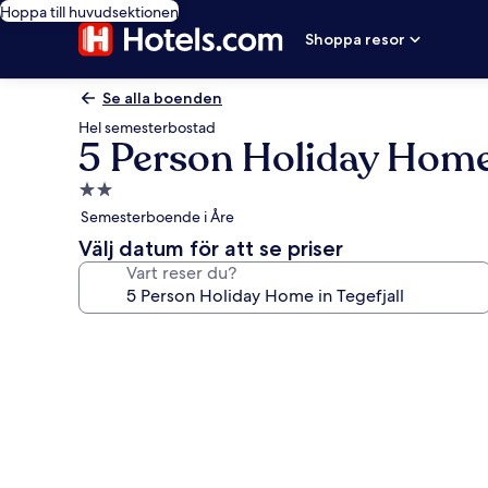
Hoppa till huvudsektionen
Shoppa resor
Se alla boenden
Hel semesterbostad
5 Person Holiday Home 
2.0-
stjärnigt
Semesterboende i Åre
boende
Välj datum för att se priser
Vart reser du?
Fotogalleri
för
5
Person
Holiday