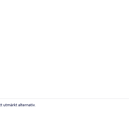
Hus | Resta
t utmärkt alternativ.
Hus | Eget k