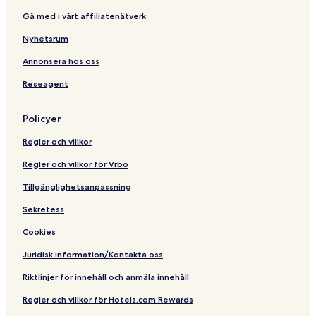
n
Gå med i vårt affiliatenätverk
-
H
Nyhetsrum
o
s
Annonsera hos oss
t
Reseagent
e
l
Policyer
Regler och villkor
Regler och villkor för Vrbo
Tillgänglighetsanpassning
Sekretess
Cookies
Juridisk information/Kontakta oss
Riktlinjer för innehåll och anmäla innehåll
Regler och villkor för Hotels.com Rewards