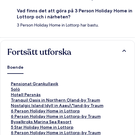
Vad finns det att göra på 3 Person Holiday Home in
Lottorp och i närheten?
3 Person Holiday Home in Lottorp har bastu.
Fortsätt utforska
Boende
L
Pensionat Grankullavik
ä
L
Solö
n
ä
L
Hotell Persnäs
k
n
ä
L
Tranquil Oasis in Northern Oland-by Traum
t
k
n
ä
L
Nostalgic Island Idyll in Aaeu\"land-by Traum
i
t
k
n
ä
L
6 Person Holiday Home in Lottorp
l
i
t
k
n
ä
L
6 Person Holiday Home in Lottorp-by Traum
l
l
i
t
k
n
ä
L
Byxelkroks Marina Sea Resort
s
l
l
i
t
k
n
ä
L
5 Star Holiday Home in Lottorp
i
s
l
l
i
t
k
n
ä
L
6 Person Holiday Home in Lottorp-by Traum