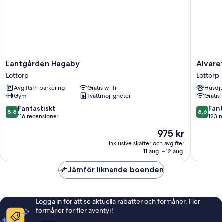
Lantgården
Alvaret
Lantgården Hagaby
Alvare
Hagaby
Hotel
Löttorp
Löttorp
Löttorp
&
Avgiftsfri parkering
Gratis wi-fi
Husdju
Hostel
Gym
Tvättmöjligheter
Gratis 
Löttorp
8.8
8.6
Fantastiskt
Fant
8,8
8,6
av
av
116 recensioner
123 
10,
10,
Priset
975 kr
Fantastiskt,
Fantastis
är
116 recensioner
123 rece
inklusive skatter och avgifter
975 kr
11 aug. – 12 aug.
Jämför liknande boenden
Logga in för att se aktuella rabatter och förmåner. Fler
förmåner för fler äventyr!