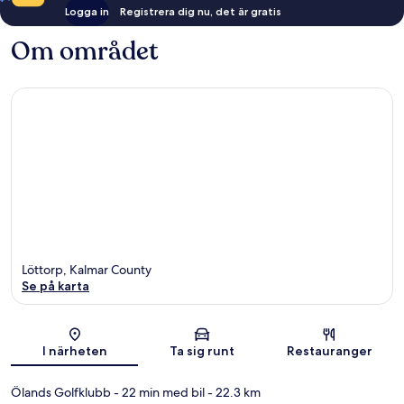
Logga in
Registrera dig nu, det är gratis
Om området
Löttorp, Kalmar County
Se på karta
Karta
I närheten
Ta sig runt
Restauranger
Ölands Golfklubb
- 22 min med bil
- 22.3 km