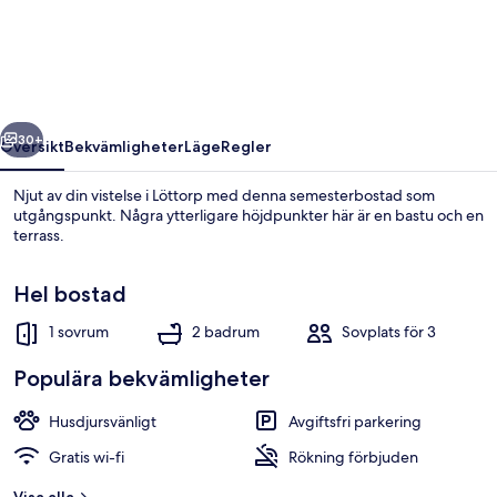
Holiday
Home
in
Lottorp
regående
Nästa
30+
Översikt
Bekvämligheter
Läge
Regler
Njut av din vistelse i Löttorp med denna semesterbostad som
utgångspunkt. Några ytterligare höjdpunkter här är en bastu och en
terrass.
Hel bostad
1 sovrum
2 badrum
Sovplats för 3
Populära bekvämligheter
Hus | Utsikt från boendet
Husdjursvänligt
Avgiftsfri parkering
Gratis wi-fi
Rökning förbjuden