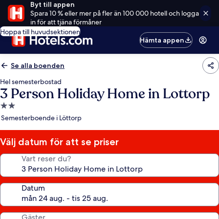
Byt till appen
Spara 10 % eller mer på fler än 100 000 hotell och logga
in för att tjäna förmåner
Hoppa till huvudsektionen
Hämta appen
Se alla boenden
Hel semesterbostad
3 Person Holiday Home in Lottorp
2.0-
stjärnigt
Semesterboende i Löttorp
boende
Välj datum för att se priser
Vart reser du?
Datum
Gäster