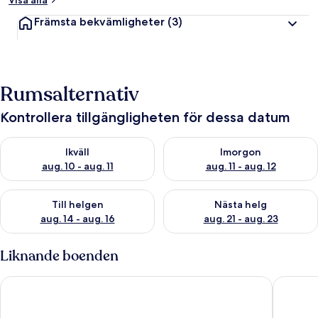
Visa alla
Främsta bekvämligheter
(3)
Rumsalternativ
Kontrollera tillgängligheten för dessa datum
Kontrollera tillgängligheten för ikväll aug. 10 - aug. 11
Kontrollera tillgängligheten fö
Ikväll
Imorgon
aug. 10 - aug. 11
aug. 11 - aug. 12
Kontrollera tillgängligheten för den här helgen aug. 14 - aug. 
Kontrollera tillgängligheten fö
Till helgen
Nästa helg
aug. 14 - aug. 16
aug. 21 - aug. 23
Liknande boenden
Lantgården Hagaby
Alvaret 