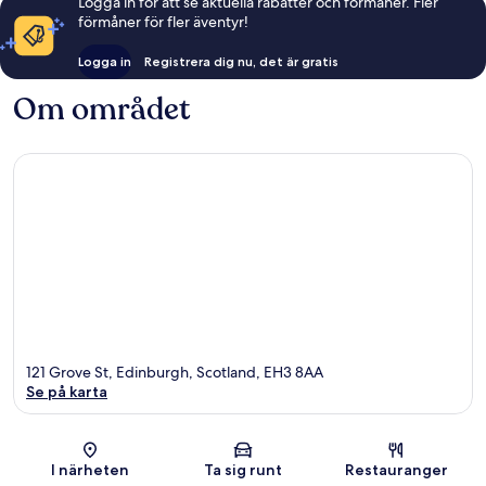
Logga in för att se aktuella rabatter och förmåner. Fler
förmåner för fler äventyr!
Logga in
Registrera dig nu, det är gratis
Om området
121 Grove St, Edinburgh, Scotland, EH3 8AA
Se på karta
Karta
I närheten
Ta sig runt
Restauranger