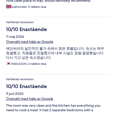
Nice clean place to stay; would definitely recommend.
Sukhvinder, 3 nätters resa
Verifierad recension
10/10 Enastående
11 maj 2026
Översätt med hjälp av Google
에딘버러의 살인적인 물가 속에서 찾은 호텔입니다. 숙소는 매우
청결했고, 직원들은 친절했으며 내부 시설도 정말 깔끔했습니다.
다시 가고 싶은 숙소였습니다.
HANJOON, 2 nätters resa
Verifierad recension
10/10 Enastående
9 juni 2026
Översätt med hjälp av Google
The room was very clean and the kitchen has everything you
need to cook a meal. It had 2 separate bedrooms with a