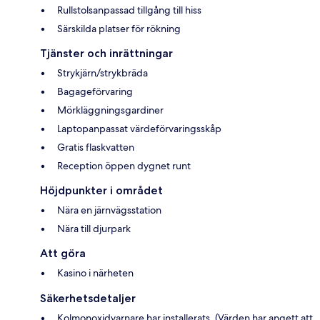
Rullstolsanpassad tillgång till hiss
Särskilda platser för rökning
Tjänster och inrättningar
Strykjärn/strykbräda
Bagageförvaring
Mörkläggningsgardiner
Laptopanpassat värdeförvaringsskåp
Gratis flaskvatten
Reception öppen dygnet runt
Höjdpunkter i området
Nära en järnvägsstation
Nära till djurpark
Att göra
Kasino i närheten
Säkerhetsdetaljer
Kolmonoxidvarnare har installerats. (Värden har angett att