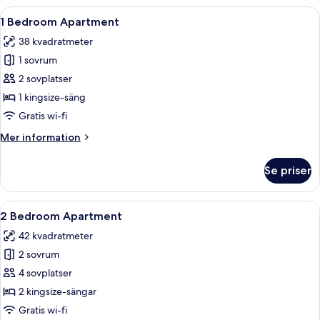
Öppna
Ett hotellrum med en stor säng, en g
16
1 Bedroom Apartment
alla
38 kvadratmeter
foton
1 sovrum
för
1
2 sovplatser
Bedroom
1 kingsize-säng
Apartment
Gratis wi-fi
Mer
Mer information
information
om
Se priser
1
Bedroom
Apartment
Öppna
Ett modernt hotellrum med en dörr av t
8
2 Bedroom Apartment
alla
42 kvadratmeter
foton
2 sovrum
för
2
4 sovplatser
Bedroom
2 kingsize-sängar
Apartment
Gratis wi-fi