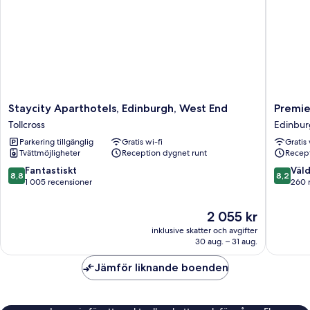
Staycity
Premier
Staycity Aparthotels, Edinburgh, West End
Premie
Aparthotels,
Inn
Tollcross
Edinbur
Edinburgh,
Edinbur
Parkering tillgänglig
Gratis wi-fi
Gratis 
West
-
Tvättmöjligheter
Reception dygnet runt
Recept
End
Princes
Tollcross
Street
8.8
8.2
Fantastiskt
Väld
8,8
8,2
Edinbur
av
av
1 005 recensioner
260 
stadskä
10,
10,
Fantastiskt,
Väldigt
Priset
2 055 kr
1 005 recensioner
bra,
är
inklusive skatter och avgifter
260 rec
2 055 kr
30 aug. – 31 aug.
Jämför liknande boenden