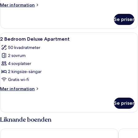
Mer
Mer information
information
om
Se priser
2
Bedroom
Apartment
Öppna
Ett modernt hotellrum med en stor sä
6
2 Bedroom Deluxe Apartment
alla
50 kvadratmeter
foton
2 sovrum
för
2
4 sovplatser
Bedroom
2 kingsize-sängar
Deluxe
Gratis wi-fi
Apartment
Mer
Mer information
information
om
Se priser
2
Bedroom
Deluxe
Liknande boenden
Apartment
Staycity Aparthotels, Edinburgh, West End
Premier 