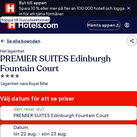
Byt till appen
Spara 10 % eller mer på fler än 100 000 hotell och logga
in för att tjäna förmåner
Hoppa till huvudsektionen
Hämta appen
Se alla boenden
Hel lägenhet
PREMIER SUITES Edinburgh
Fountain Court
4.0-
stjärnigt
Lägenhet nära Royal Mile
boende
Välj datum för att se priser
Vart reser du?
Datum