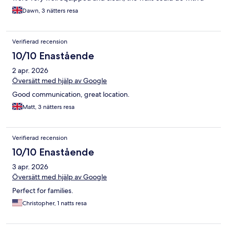
picture or two to cheer them up though. Beds and pillows were
Dawn, 3 nätters resa
really comfortable making for a good nights sleep. Perhaps
some outdoor space would have been nicer.
Verifierad recension
10/10 Enastående
2 apr. 2026
Översätt med hjälp av Google
Good communication, great location.
Matt, 3 nätters resa
Verifierad recension
10/10 Enastående
3 apr. 2026
Översätt med hjälp av Google
Perfect for families.
Christopher, 1 natts resa