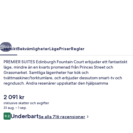
SUITES
Edinburgh
Fountain
Court
regående
Nästa
32+
Översikt
Bekvämligheter
Läge
Priser
Regler
PREMIER SUITES Edinburgh Fountain Court erbjuder ett fantastiskt
läge, mindre än en kvarts promenad från Princes Street och
Grassmarket. Samtliga lägenheter har kök och
tvättmaskiner/torktumlare, och erbjuder dessutom smart-tv och
regndusch. Andra resenärer uppskattar den hjälpsamma
personalen. Kollektivtrafik finns i närheten. Till Haymarket
spårvagnsstation är det inte mer än 9 minuters promenad.
Det
2 091 kr
nuvarande
inklusive skatter och avgifter
priset
31 aug. – 1 sep.
Boendets fasad
är
Recensioner
Underbart
9,2
Se alla 716 recensioner
2 091 kr
9,2 av 10,