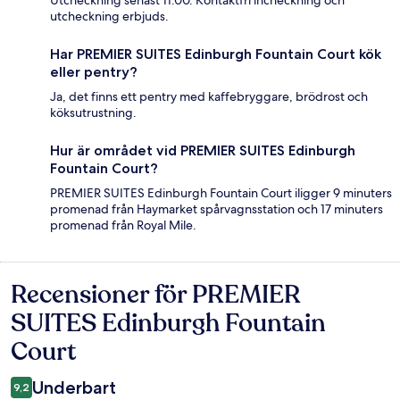
Utcheckning senast 11.00. Kontaktfri incheckning och
utcheckning erbjuds.
Har PREMIER SUITES Edinburgh Fountain Court kök
eller pentry?
Ja, det finns ett pentry med kaffebryggare, brödrost och
köksutrustning.
Hur är området vid PREMIER SUITES Edinburgh
Fountain Court?
PREMIER SUITES Edinburgh Fountain Court iligger 9 minuters
promenad från Haymarket spårvagnsstation och 17 minuters
promenad från Royal Mile.
Recensioner för PREMIER
Recensioner
SUITES Edinburgh Fountain
Court
Underbart
9,2