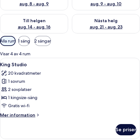
aug. 8 - aug. 9
aug. 9 - aug. 10
Kontrollera tillgängligheten för den här helgen aug. 14 - aug. 
Kontrollera tillgängligheten fö
Till helgen
Nästa helg
aug. 14 - aug. 16
aug. 21 - aug. 23
Tillgängliga
Alla rum
1 säng
2 sängar
filter
för
Visar 4 av 4 rum
rum
Öppna
Ett modernt sovrum med en stor säng,
7
King Studio
alla
20 kvadratmeter
foton
1 sovrum
för
King
2 sovplatser
Studio
1 kingsize-säng
Gratis wi-fi
Mer
Mer information
information
om
Se priser
King
Studio