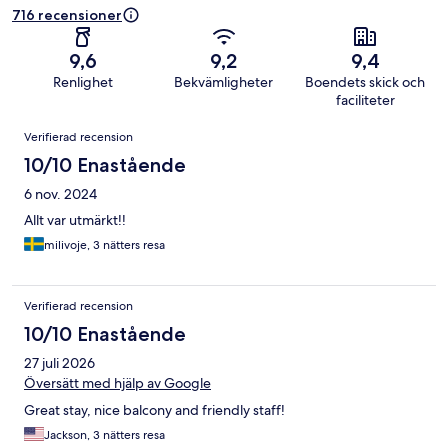
716 recensioner
9,6
9,2
9,4
Renlighet
Bekvämligheter
Boendets skick och
faciliteter
Recensioner
Verifierad recension
10/10 Enastående
6 nov. 2024
Allt var utmärkt!!
milivoje, 3 nätters resa
Verifierad recension
10/10 Enastående
27 juli 2026
Översätt med hjälp av Google
Great stay, nice balcony and friendly staff!
Jackson, 3 nätters resa