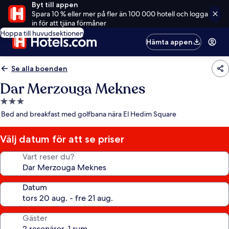
Byt till appen
Spara 10 % eller mer på fler än 100 000 hotell och logga
in för att tjäna förmåner
Hoppa till huvudsektionen
Hämta appen
Se alla boenden
Dar Merzouga Meknes
3.0-
stjärnigt
Bed and breakfast med golfbana nära El Hedim Square
boende
Välj datum för att se priser
Vart reser du?
Datum
Gäster