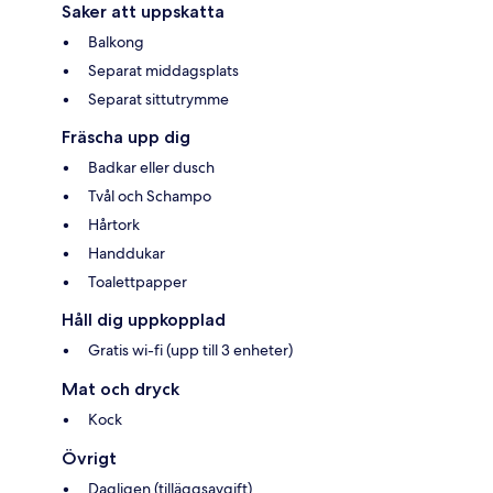
Saker att uppskatta
Balkong
Separat middagsplats
Separat sittutrymme
Fräscha upp dig
Badkar eller dusch
Tvål och Schampo
Hårtork
Handdukar
Toalettpapper
Håll dig uppkopplad
Gratis wi-fi (upp till 3 enheter)
Mat och dryck
Kock
Övrigt
Dagligen (tilläggsavgift)