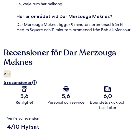
Ja, varje rum har balkong.
Hur är området vid Dar Merzouga Meknes?
Dar Merzouga Meknes ligger 9 minuters promenad från El
Hedim Square och 11 minuters promenad från Bab el-Mansour.
Recensioner för Dar Merzouga
Recensioner
Meknes
5,0
6 recensioner
5,6
5,6
6,0
Renlighet
Personal och service
Boendets skick och
faciliteter
Recensioner
Verifierad recension
4/10 Hyfsat