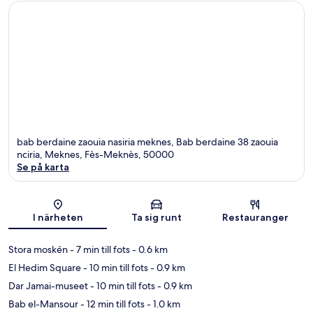
bab berdaine zaouia nasiria meknes, Bab berdaine 38 zaouia
nciria, Meknes, Fès-Meknès, 50000
Se på karta
Karta
I närheten
Ta sig runt
Restauranger
Stora moskén
- 7 min till fots
- 0.6 km
El Hedim Square
- 10 min till fots
- 0.9 km
Dar Jamai-museet
- 10 min till fots
- 0.9 km
Bab el-Mansour
- 12 min till fots
- 1.0 km