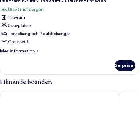
Panoramic-rum - 1 sovrum - utsikt mot staden
alla
Utsikt mot bergen
foton
1 sovrum
för
Panoramic-
5 sovplatser
rum
1 enkelsäng och 2 dubbelsängar
-
Gratis wi-fi
1
Mer
Mer information
sovrum
information
-
om
Se priser
Panoramic-
utsikt
rum
mot
-
Liknande boenden
staden
1
sovrum
Hotel Swani
Hotel Rif
-
utsikt
mot
staden