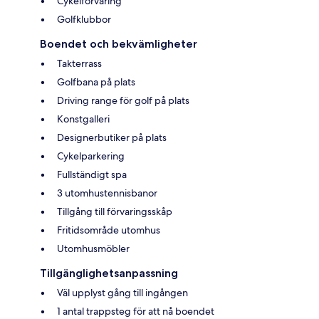
Cykelförvaring
Golfklubbor
Boendet och bekvämligheter
Takterrass
Golfbana på plats
Driving range för golf på plats
Konstgalleri
Designerbutiker på plats
Cykelparkering
Fullständigt spa
3 utomhustennisbanor
Tillgång till förvaringsskåp
Fritidsområde utomhus
Utomhusmöbler
Tillgänglighetsanpassning
Väl upplyst gång till ingången
1 antal trappsteg för att nå boendet