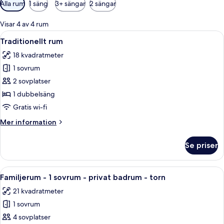
Tillgängliga
Alla rum
1 säng
3+ sängar
2 sängar
filter
för
Visar 4 av 4 rum
rum
Öppna
Traditionellt rum | Allergitestade sä
3
Traditionellt rum
alla
18 kvadratmeter
foton
1 sovrum
för
Traditionellt
2 sovplatser
rum
1 dubbelsäng
Gratis wi-fi
Mer
Mer information
information
om
Se priser
Traditionellt
rum
Öppna
Ett rum med en säng, ett litet bord o
2
Familjerum - 1 sovrum - privat badrum - torn
alla
21 kvadratmeter
foton
1 sovrum
för
Familjerum
4 sovplatser