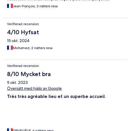
effectué sur le site le 8 Août. Hassan qui dirige l'établissement
Jean-François, 3 nätters resa
attend le virement des 60 euros pour les 3 nuits où je suis
reste6du 22 au 25 septembre. Je recommande très
chaleureusement cet hôtel dont la décoration avec zellige est
Verifierad recension
une merveille.
4/10 Hyfsat
15 okt. 2024
Mohamed, 2 nätters resa
Verifierad recension
8/10 Mycket bra
9 okt. 2023
Översätt med hjälp av Google
Très très agréable lieu et un superbe accueil.
GENEVIÈVE, 6 nätters resa