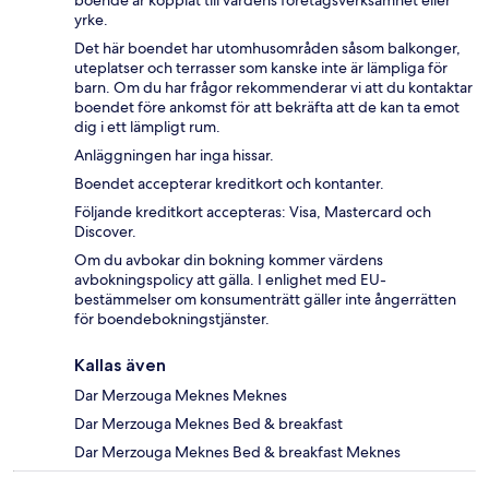
boende är kopplat till värdens företagsverksamhet eller
yrke.
Det här boendet har utomhusområden såsom balkonger,
uteplatser och terrasser som kanske inte är lämpliga för
barn. Om du har frågor rekommenderar vi att du kontaktar
boendet före ankomst för att bekräfta att de kan ta emot
dig i ett lämpligt rum.
Anläggningen har inga hissar.
Boendet accepterar kreditkort och kontanter.
Följande kreditkort accepteras: Visa, Mastercard och
Discover.
Om du avbokar din bokning kommer värdens
avbokningspolicy att gälla. I enlighet med EU-
bestämmelser om konsumenträtt gäller inte ångerrätten
för boendebokningstjänster.
Kallas även
Dar Merzouga Meknes Meknes
Dar Merzouga Meknes Bed & breakfast
Dar Merzouga Meknes Bed & breakfast Meknes