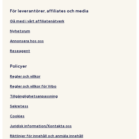
l
&
För leverantörer, affiliates och media
S
p
Gå med i vårt affiliatenätverk
a
Nyhetsrum
Annonsera hos oss
Reseagent
Policyer
Regler och villkor
Regler och villkor för Vrbo
Tillgänglighetsanpassning
Sekretess
Cookies
Juridisk information/Kontakta oss
Riktlinjer för innehåll och anmäla innehåll