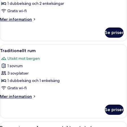
-
1 dubbelsäng och 2 enkelsängar
1
Gratis wi-fi
sovrum
Mer
Mer information
-
information
privat
om
Se priser
Familjerum
badrum
-
-
1
Öppna
Traditionellt rum | Allergitestade sä
torn
2
sovrum
Traditionellt rum
alla
-
Utsikt mot bergen
privat
foton
badrum
1 sovrum
för
-
Traditionellt
3 sovplatser
torn
rum
1 dubbelsäng och 1 enkelsäng
Gratis wi-fi
Mer
Mer information
information
om
Se priser
Traditionellt
rum
Öppna
Panoramic-rum - 1 sovrum - utsikt mo
4