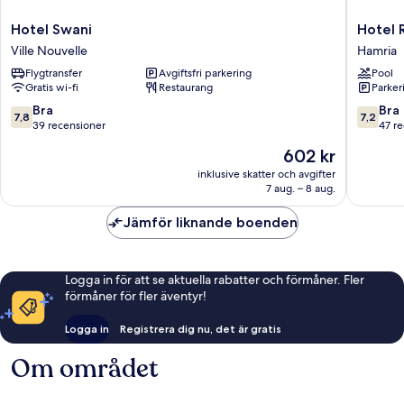
Hotel
Hotel
Hotel Swani
Hotel R
Swani
Rif
Ville Nouvelle
Hamria
Ville
Hamria
Flygtransfer
Avgiftsfri parkering
Pool
Nouvelle
Gratis wi-fi
Restaurang
Parkeri
7.8
7.2
Bra
Bra
7,8
7,2
av
av
39 recensioner
47 r
10,
10,
Priset
602 kr
Bra,
Bra,
är
39 recensioner
47 recen
inklusive skatter och avgifter
602 kr
7 aug. – 8 aug.
Jämför liknande boenden
Logga in för att se aktuella rabatter och förmåner. Fler
förmåner för fler äventyr!
Logga in
Registrera dig nu, det är gratis
Om området