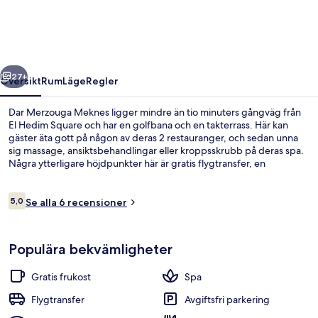
regående
Nästa
27+
Översikt
Rum
Läge
Regler
Dar Merzouga Meknes ligger mindre än tio minuters gångväg från
El Hedim Square och har en golfbana och en takterrass. Här kan
gäster äta gott på någon av deras 2 restauranger, och sedan unna
sig massage, ansiktsbehandlingar eller kroppsskrubb på deras spa.
Några ytterligare höjdpunkter här är gratis flygtransfer, en
snackbar/deli och cykeltransport.
Recensioner
5,0
Se alla 6 recensioner
5,0 av 10,
Panoramic-rum - 1 sovrum - utsikt mo
Populära bekvämligheter
Gratis frukost
Spa
Flygtransfer
Avgiftsfri parkering