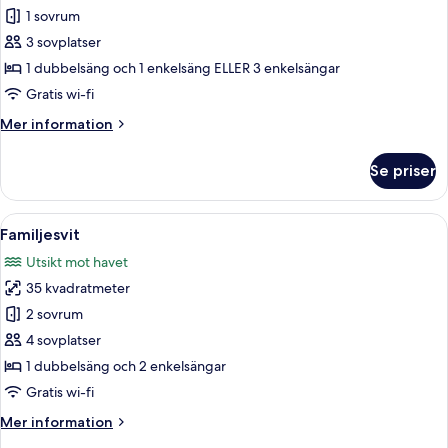
-
Economy
1 sovrum
viss
trippelrum
havsutsikt
3 sovplatser
-
1 dubbelsäng och 1 enkelsäng ELLER 3 enkelsängar
icke-
Gratis wi-fi
rökare
Mer
Mer information
-
information
utsikt
om
Se priser
mot
Economy
trippelrum
staden
-
Öppna
Ett hotellrum med två sängar, ett nat
9
icke-
Familjesvit
alla
rökare
Utsikt mot havet
-
foton
utsikt
35 kvadratmeter
för
mot
Familjesvit
2 sovrum
staden
4 sovplatser
1 dubbelsäng och 2 enkelsängar
Gratis wi-fi
Mer
Mer information
information