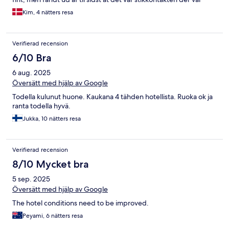
defekt. Toilletter virkede dårligt og vinduet kunne ikke lukke.
Kim, 4 nätters resa
Det er bare lidt af det hele. Det var ikke pengene værd. Vi
kommer ikke igen og var glad for børnene ikke var med her. De
skriver også at de er engelsk talende og bevares, dem i
Verifierad recension
receptionen kunne lidt engelsk. Der var beskidt på hotellet.
Snacks var gode men da kokken eller de andre ikke kunne
6/10 Bra
engelsk kunne man ikke forklare dem hvad man ønskede plus
6 aug. 2025
de holdte siesta hele tiden, så ventetiden var ofte 30 min.
Översätt med hjälp av Google
Todella kulunut huone. Kaukana 4 tähden hotellista. Ruoka ok ja
ranta todella hyvä.
Jukka, 10 nätters resa
Verifierad recension
8/10 Mycket bra
5 sep. 2025
Översätt med hjälp av Google
The hotel conditions need to be improved.
Peyami, 6 nätters resa