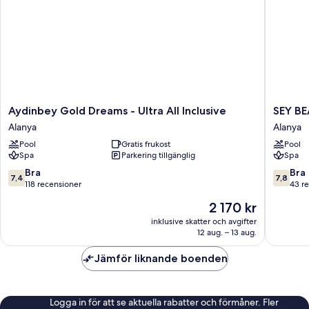
sovrum
-
icke-
rökare
-
havsutsikt
Aydinbey
SEY
Aydinbey Gold Dreams - Ultra All Inclusive
SEY B
Gold
BEACH
Alanya
Alanya
Dreams
HOTEL
Pool
Gratis frukost
Pool
-
&SPA
Spa
Parkering tillgänglig
Spa
Ultra
Alanya
All
7.4
7.8
Bra
Bra
7,4
7,8
Inclusive
av
av
118 recensioner
43 r
Alanya
10,
10,
Priset
2 170 kr
Bra,
Bra,
är
118 recensioner
43 rece
inklusive skatter och avgifter
2 170 kr
12 aug. – 13 aug.
Jämför liknande boenden
Logga in för att se aktuella rabatter och förmåner. Fler