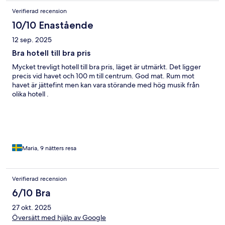
alcohol. It didnt improve even if you paid extra for different
Verifierad recension
drinks. That was waste of money. We choose this hotel as it was
in the less expensive end of the scale and because of a high
10/10 Enastående
rating at Hotels.com. this was to some extend misleading. We
12 sep. 2025
ate out 2-3 nights nearby to try something else.
Bra hotell till bra pris
Mycket trevligt hotell till bra pris, läget är utmärkt. Det ligger
precis vid havet och 100 m till centrum. God mat. Rum mot
havet är jättefint men kan vara störande med hög musik från
olika hotell .
Maria, 9 nätters resa
Verifierad recension
6/10 Bra
27 okt. 2025
Översätt med hjälp av Google