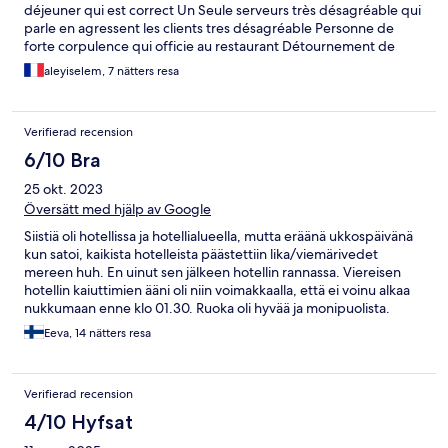
déjeuner qui est correct Un Seule serveurs très désagréable qui
parle en agressent les clients tres désagréable Personne de
forte corpulence qui officie au restaurant Détournement de
fond puisqu'il est impossible d'avoir une facturation détaillé
aleyiselem, 7 nätters resa
malgré le règlement effectuer dès notre arrivée Dans
l'ensemble établissement moyen à recommander aux
personnes à petits budget Parce que pour moi ils ne mérite que
Verifierad recension
2 étoiles pas plus
6/10 Bra
25 okt. 2023
Översätt med hjälp av Google
Siistiä oli hotellissa ja hotellialueella, mutta eräänä ukkospäivänä
kun satoi, kaikista hotelleista päästettiin lika/viemärivedet
mereen huh. En uinut sen jälkeen hotellin rannassa. Viereisen
hotellin kaiuttimien ääni oli niin voimakkaalla, että ei voinu alkaa
nukkumaan enne klo 01.30. Ruoka oli hyvää ja monipuolista.
Henkilökunta erittäin ystävällistä.
Eeva, 14 nätters resa
Verifierad recension
4/10 Hyfsat