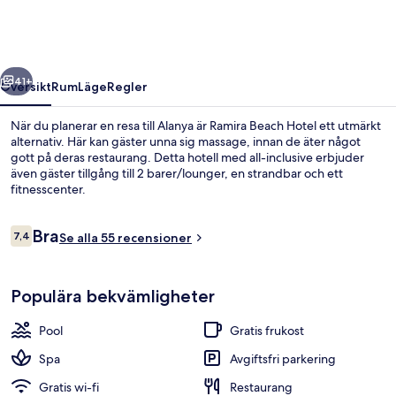
regående
Nästa
41+
Översikt
Rum
Läge
Regler
När du planerar en resa till Alanya är Ramira Beach Hotel ett utmärkt
alternativ. Här kan gäster unna sig massage, innan de äter något
gott på deras restaurang. Detta hotell med all-inclusive erbjuder
även gäster tillgång till 2 barer/lounger, en strandbar och ett
fitnesscenter.
Recensioner
Bra
7,4
Se alla 55 recensioner
7,4 av 10,
Altan
Populära bekvämligheter
Pool
Gratis frukost
Spa
Avgiftsfri parkering
Gratis wi-fi
Restaurang