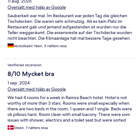
11 aug. 2025
Översätt med hjälp av Google
Sauberkeit war mal. İm Restaurant war jeden Tag die gleichen
Tischdecken. Die waren sehr schmutzig. Als es kein Platz im
Restaurant gab und jemand aufgestanden ist wurden nur die
Teller weggeräumt. Die essensreste auf der Tischdecke wurden
nicht beachtet. Die Klimaanlage hat mal bessere Tage gesehen.
Die Dusche war offen. Es gab keine Kabine so dass das ganze
Abdülkadir Yasin, 3 nätters resa
Wasser bis ins Zimmer gelaufen ist teilweise. Abends gibt es
keine Unterhaltungsshows. Die Mitarbeiter am Strand sind sehr
penetrant. İch will keine Massage und auch nicht in die Sauna
Verifierad recension
bei 45 grad! İm Restaurant waren einige nette Mitarbeiter. An
der Bar gab es nur einen Mitarbeiter. Teilweise musste man
8/10 Mycket bra
auch 5-6 min auf ihn warten da er am abspülen war und dies
1 sep. 2024
wichtiger war als Kunden zu bedienen. Alles in allem ein totaler
Flop.
Översätt med hjälp av Google
We had 4 rooms for a week in Ramira Beach hotel. Hotel is not
worthy of more than 3 stars. Rooms were small especially when
there are two beds in the room, 1 queen and 1 single. Beds were
ok pillows hard. Room clean with small bacony. There were som
issues with shower, electrics and a toilet seat but were sorted
quickly. Pool area ok, not very large but the beach was there as
Steen, 7 nätters resa
supplement. Food was average, could have wished for more
warm dishes. Drinks vere very deluted. Flavour ok but minimal