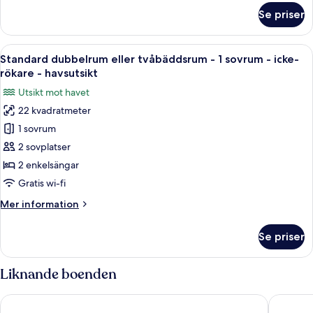
om
Se priser
Familjesvit
Öppna
En balkong med ett bord och stolar, m
6
Standard dubbelrum eller tvåbäddsrum - 1 sovrum - icke-
alla
rökare - havsutsikt
foton
Utsikt mot havet
för
22 kvadratmeter
Standard
1 sovrum
dubbelrum
eller
2 sovplatser
tvåbäddsrum
2 enkelsängar
-
Gratis wi-fi
1
Mer
Mer information
sovrum
information
-
om
Se priser
Standard
icke-
dubbelrum
rökare
eller
Liknande boenden
-
tvåbäddsrum
havsutsikt
-
Aydinbey Gold Dreams - Ultra All Inclusive
SEY BEA
1