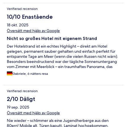
Verifierad recension
10/10 Enastående
18 okt. 2025
Översätt med hjälp av Google
Nicht so großes Hotel mit eigenem Strand
Der Hotelstrand ist ein echtes Highlight – direkt am Hotel
gelegen, permanent sauber gehalten und einfach perfekt für
entspannte Tage am Meer (wenn die vielen Russen nicht wärn).
Besonders beeindruckend war der tägliche Sonnenuntergang
vom Zimmer mit Meerblick – ein traumhaftes Panorama, das
jeden Abend aufs Neue begeistert. Das Personal verdient ein
Gabriele, 6 nätters resa
großes Lob: stets freundlich, aufmerksam und hilfsbereit, was
den Aufenthalt besonders angenehm gemacht hat. Auch
kulinarisch überzeugt das Hotel auf ganzer Linie. Die Küche
Verifierad recension
bietet eine phantastische Auswahl an frischen, regionalen
Speisen und vielen Getränken – hier kommt jeder auf seine
2/10 Dåligt
Kosten. Die Zimmer selbst sind zwar eher klein und etwas in die
19 sep. 2025
Jahre gekommen, doch dank des engagierten
Reinigungspersonals sind sie stets sauber und gepflegt. Ein
Översätt med hjälp av Google
kleiner Wermutstropfen: Viele russische Gäste neigen dazu,
Nie wieder – schlimmer als eine Jugendherberge aus den
bereits am Vormittag Liegen zu reservieren, obwohl sie erst
80ern! Mobile alt, Türen kaputt, Laminat hochgekommen,