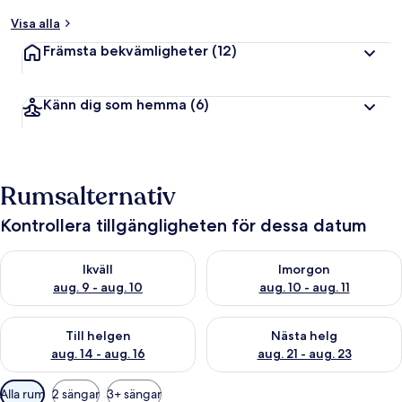
Visa alla
Främsta bekvämligheter
(12)
Känn dig som hemma
(6)
Rumsalternativ
Kontrollera tillgängligheten för dessa datum
Kontrollera tillgängligheten för ikväll aug. 9 - aug. 10
Kontrollera tillgängligheten fö
Ikväll
Imorgon
aug. 9 - aug. 10
aug. 10 - aug. 11
Kontrollera tillgängligheten för den här helgen aug. 14 - aug. 
Kontrollera tillgängligheten fö
Till helgen
Nästa helg
aug. 14 - aug. 16
aug. 21 - aug. 23
Tillgängliga
Alla rum
2 sängar
3+ sängar