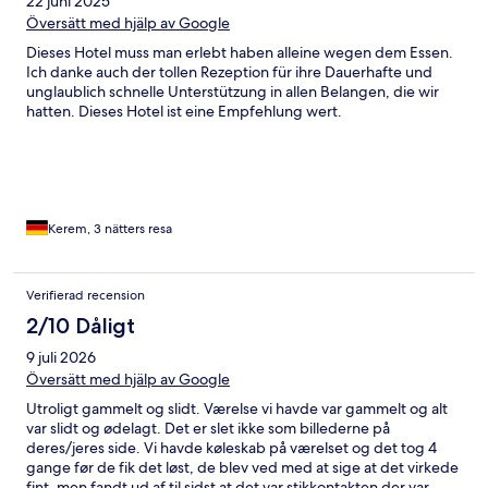
22 juni 2025
Översätt med hjälp av Google
Dieses Hotel muss man erlebt haben alleine wegen dem Essen.
Ich danke auch der tollen Rezeption für ihre Dauerhafte und
unglaublich schnelle Unterstützung in allen Belangen, die wir
hatten. Dieses Hotel ist eine Empfehlung wert.
Kerem, 3 nätters resa
Verifierad recension
2/10 Dåligt
9 juli 2026
Översätt med hjälp av Google
Utroligt gammelt og slidt. Værelse vi havde var gammelt og alt
var slidt og ødelagt. Det er slet ikke som billederne på
deres/jeres side. Vi havde køleskab på værelset og det tog 4
gange før de fik det løst, de blev ved med at sige at det virkede
fint, men fandt ud af til sidst at det var stikkontakten der var