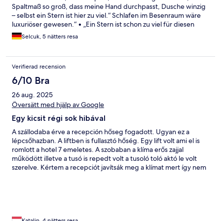
deutlich später zum Strand kommen – das kann mitunter
Spaltmaß so groß, dass meine Hand durchpasst, Dusche winzig
störend sein. Insgesamt jedoch ein sehr gelungener Aufenthalt
– selbst ein Stern ist hier zu viel.“ Schlafen im Besenraum wäre
mit vielen positiven Eindrücken und nur kleinen
luxuriöser gewesen.“ • „Ein Stern ist schon zu viel für diesen
Einschränkungen.
Albtraum.“ • „Frühstück? Lieber nüchtern bleiben.“ • „Mehr
Selcuk, 5 nätters resa
Haare im Bad als Gäste im Hotel.“ • „Nie wieder – außer als
Mutprobe.“
Verifierad recension
6/10 Bra
26 aug. 2025
Översätt med hjälp av Google
Egy kicsit régi sok hibával
A szállodaba érve a recepción hőseg fogadott. Ugyan ez a
lépcsőhazban. A liftben is fullasztó hőség. Egy lift volt ami el is
romlott a hotel 7 emeletes. A szobaban a klíma erős zajjal
működött illetve a tusó is repedt volt a tusoló toló aktó le volt
szerelve. Kértem a recepciót javítsák meg a klímat mert így nem
lehet aludni. Másodszori kéresemre jöt egy karbantartó. Az első
nap nem volt takarítas a 2 nap igen de akkof meg nem tettek ki
törölközöt vizet kávét. Ezt is másodszori kérésre pótolták. Az
ételek jók voltak. És a tengerpart is. A szálloda összesegeben
elhanyagolt és regi .nem negy csillagos inkább csak 3.
Katalin, 4 nätters resa