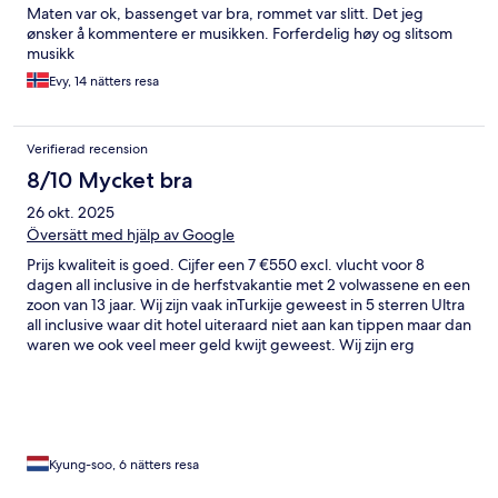
Maten var ok, bassenget var bra, rommet var slitt. Det jeg
ønsker å kommentere er musikken. Forferdelig høy og slitsom
musikk
Evy, 14 nätters resa
Verifierad recension
8/10 Mycket bra
26 okt. 2025
Översätt med hjälp av Google
Prijs kwaliteit is goed. Cijfer een 7 €550 excl. vlucht voor 8
dagen all inclusive in de herfstvakantie met 2 volwassene en een
zoon van 13 jaar. Wij zijn vaak inTurkije geweest in 5 sterren Ultra
all inclusive waar dit hotel uiteraard niet aan kan tippen maar dan
waren we ook veel meer geld kwijt geweest. Wij zijn erg
makkelijk en eten vrijwel alles. Als je luxe wil en je betaald daar
graag voor dan moet je dit hotel niet kiezen. Het is verouderd
en simpel maar dus qua prijs gewoon goed. Ben je slecht ter
been dan kun je hier ook beter niet heen gaan. 1 kleine lift
aanwezig. Lange winkelstraat op 2 minuten lopen. Dolmus naar
Alanya op 1 minuut lopen. Late checkout € 10 per uur. Heerlijk
Kyung-soo, 6 nätters resa
genoten van de warmte en lekker geshopt.