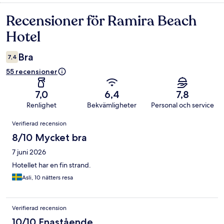
Recensioner för Ramira Beach
Recensioner
Hotel
Bra
7,4
55 recensioner
7,0
6,4
7,8
Renlighet
Bekvämligheter
Personal och service
Recensioner
Verifierad recension
8/10 Mycket bra
7 juni 2026
Hotellet har en fin strand.
Asli, 10 nätters resa
Verifierad recension
10/10 Enastående