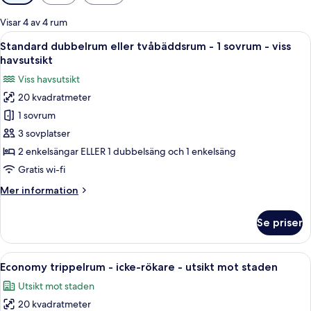
filter
för
Visar 4 av 4 rum
rum
Öppna
Ett hotellrum med två sängar, ett skri
12
Standard dubbelrum eller tvåbäddsrum - 1 sovrum - viss
alla
havsutsikt
foton
Viss havsutsikt
för
20 kvadratmeter
Standard
1 sovrum
dubbelrum
eller
3 sovplatser
tvåbäddsrum
2 enkelsängar ELLER 1 dubbelsäng och 1 enkelsäng
-
Gratis wi-fi
1
Mer
Mer information
sovrum
information
-
om
Se priser
Standard
viss
dubbelrum
havsutsikt
eller
Öppna
Ett hotellrum med två sängar, ett nat
12
tvåbäddsrum
Economy trippelrum - icke-rökare - utsikt mot staden
alla
-
Utsikt mot staden
1
foton
sovrum
20 kvadratmeter
för