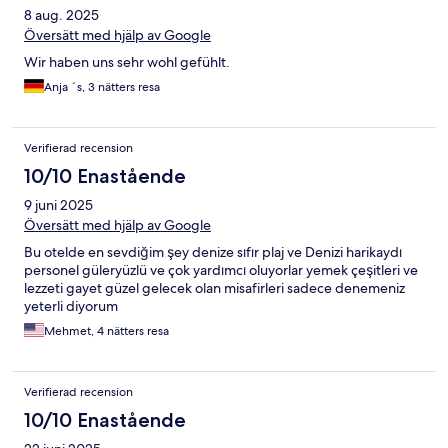
8 aug. 2025
Översätt med hjälp av Google
Wir haben uns sehr wohl gefühlt.
Anja ´s, 3 nätters resa
Verifierad recension
10/10 Enastående
9 juni 2025
Översätt med hjälp av Google
Bu otelde en sevdiğim şey denize sıfır plaj ve Denizi harikaydı
personel güleryüzlü ve çok yardımcı oluyorlar yemek çeşitleri ve
lezzeti gayet güzel gelecek olan misafirleri sadece denemeniz
yeterli diyorum
Mehmet, 4 nätters resa
Verifierad recension
10/10 Enastående