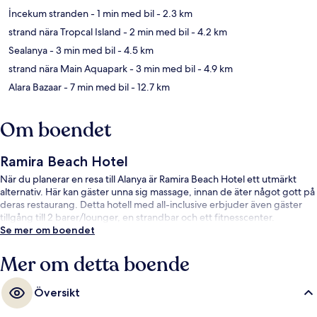
İncekum stranden
- 1 min med bil
- 2.3 km
strand nära Tropcal Island
- 2 min med bil
- 4.2 km
Sealanya
- 3 min med bil
- 4.5 km
strand nära Main Aquapark
- 3 min med bil
- 4.9 km
Alara Bazaar
- 7 min med bil
- 12.7 km
Om boendet
Ramira Beach Hotel
När du planerar en resa till Alanya är Ramira Beach Hotel ett utmärkt
alternativ. Här kan gäster unna sig massage, innan de äter något gott på
deras restaurang. Detta hotell med all-inclusive erbjuder även gäster
tillgång till 2 barer/lounger, en strandbar och ett fitnesscenter.
Se mer om boendet
Mer om detta boende
Översikt