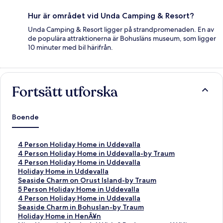
Hur är området vid Unda Camping & Resort?
Unda Camping & Resort ligger på strandpromenaden. En av
de populära attraktionerna är Bohusläns museum, som ligger
10 minuter med bil härifrån.
Fortsätt utforska
Boende
L
4 Person Holiday Home in Uddevalla
ä
L
4 Person Holiday Home in Uddevalla-by Traum
n
ä
L
4 Person Holiday Home in Uddevalla
k
n
ä
L
Holiday Home in Uddevalla
t
k
n
ä
L
Seaside Charm on Orust Island-by Traum
i
t
k
n
ä
L
5 Person Holiday Home in Uddevalla
l
i
t
k
n
ä
L
4 Person Holiday Home in Uddevalla
l
l
i
t
k
n
ä
L
Seaside Charm in Bohuslan-by Traum
s
l
l
i
t
k
n
ä
L
Holiday Home in HenÃ¥n