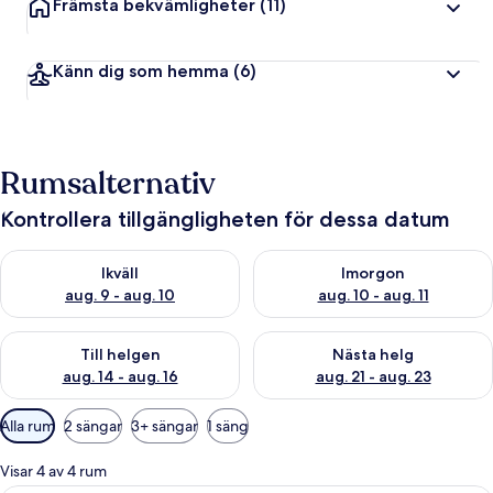
Främsta bekvämligheter
(11)
Känn dig som hemma
(6)
Rumsalternativ
Kontrollera tillgängligheten för dessa datum
Kontrollera tillgängligheten för ikväll aug. 9 - aug. 10
Kontrollera tillgängligheten fö
Ikväll
Imorgon
aug. 9 - aug. 10
aug. 10 - aug. 11
Kontrollera tillgängligheten för den här helgen aug. 14 - aug. 
Kontrollera tillgängligheten fö
Till helgen
Nästa helg
aug. 14 - aug. 16
aug. 21 - aug. 23
Tillgängliga
Alla rum
2 sängar
3+ sängar
1 säng
filter
för
Visar 4 av 4 rum
rum