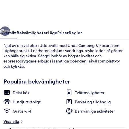
Resort
regående
Nästa
13+
Översikt
Bekvämligheter
Läge
Priser
Regler
Njut av din vistelse i Uddevalla med Unda Camping & Resort som
utgångspunkt. I närheten erbjuds vandrings-/cykelleder, så gäster
kan hålla sig aktiva. Sängtillbehör av högsta kvalitet och
espressobryggare erbjuds i samtliga boenden, såväl som platt-tv
och kylskåp.
Populära bekvämligheter
Delat kök
Tvättmöjligheter
Stuga Standard | Badrum | Handduka
Husdjursvänligt
Parkering tillgänglig
Gratis wi-fi
Barnvänliga aktiviteter
Visa alla