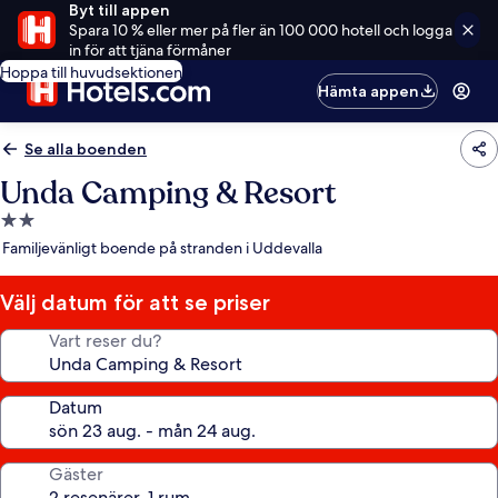
Byt till appen
Spara 10 % eller mer på fler än 100 000 hotell och logga
in för att tjäna förmåner
Hoppa till huvudsektionen
Hämta appen
Se alla boenden
Unda Camping & Resort
2.0-
stjärnigt
Familjevänligt boende på stranden i Uddevalla
boende
Välj datum för att se priser
Vart reser du?
Datum
Gäster