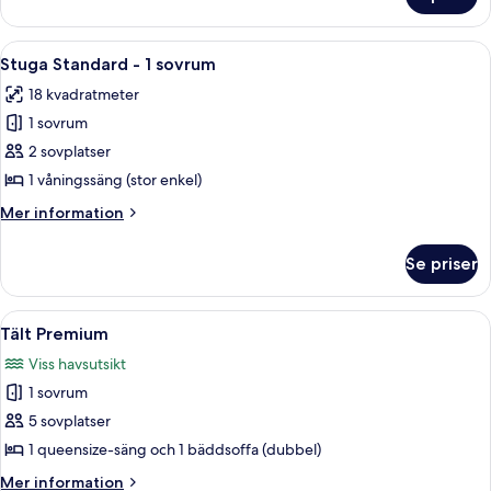
Stuga
Standard
Öppna
Stuga Standard - 1 sovrum | Sängtillb
2
Stuga Standard - 1 sovrum
alla
18 kvadratmeter
foton
1 sovrum
för
Stuga
2 sovplatser
Standard
1 våningssäng (stor enkel)
-
Mer
Mer information
1
information
sovrum
om
Se priser
Stuga
Standard
-
Öppna
Tält Premium | Sängtillbehör av högsta
2
1
Tält Premium
alla
sovrum
Viss havsutsikt
foton
1 sovrum
för
Tält
5 sovplatser
Premium
1 queensize-säng och 1 bäddsoffa (dubbel)
Mer
Mer information