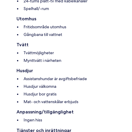
24-tums platt-tv med kabelkanaler
Spelhall/-rum
Utomhus
Fritidsområde utomhus
Gångbana till vattnet
Tvätt
Tvättmöjligheter
Mynttvätt i närheten
Husdjur
Assistanshundar är avgiftsbefriade
Husdjur välkomna
Husdjur bor gratis
Mat- och vattenskålar erbjuds
Anpassning/tillgänglighet
Ingen hiss
Tjänster och inrättningar