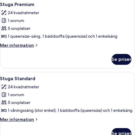
Öppna
Stuga Premium | Sängtillbehör av högs
3
Stuga Premium
alla
24 kvadratmeter
foton
1 sovrum
för
Stuga
5 sovplatser
Premium
1 queensize-säng, 1 bäddsoffa (queensize) och 1 enkelsäng
Mer
Mer information
information
om
Se priser
Stuga
Premium
Öppna
Stuga Standard | Badrum | Handduka
3
Stuga Standard
alla
24 kvadratmeter
foton
1 sovrum
för
Stuga
5 sovplatser
Standard
1 våningssäng (stor enkel), 1 bäddsoffa (queensize) och 1 enkelsäng
Mer
Mer information
information
om
Se priser