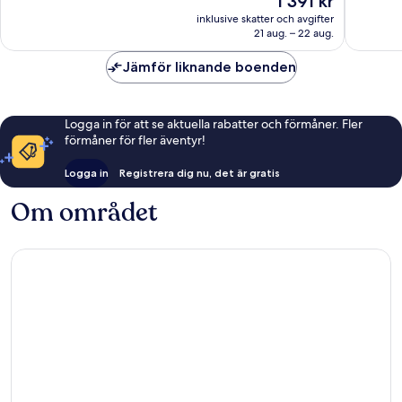
1 391 kr
Fantastiskt,
Fantastis
är
1 054 recensioner
1 015 re
inklusive skatter och avgifter
1 391 kr
21 aug. – 22 aug.
Jämför liknande boenden
Logga in för att se aktuella rabatter och förmåner. Fler
förmåner för fler äventyr!
Logga in
Registrera dig nu, det är gratis
Om området