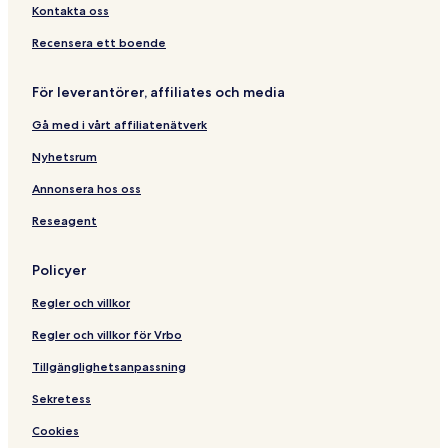
W
T
T
-
a
l
o
Kontakta oss
i
r
r
b
a
s
f
a
a
y
t
Recensera ett boende
i
u
u
T
e
m
m
r
l
För leverantörer, affiliates och media
a
u
Gå med i vårt affiliatenätverk
m
Nyhetsrum
Annonsera hos oss
Reseagent
Policyer
Regler och villkor
Regler och villkor för Vrbo
Tillgänglighetsanpassning
Sekretess
Cookies