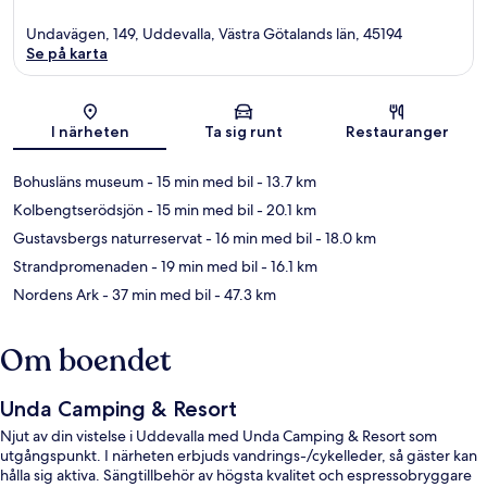
Undavägen, 149, Uddevalla, Västra Götalands län, 45194
Se på karta
Karta
I närheten
Ta sig runt
Restauranger
Bohusläns museum
- 15 min med bil
- 13.7 km
Kolbengtserödsjön
- 15 min med bil
- 20.1 km
Gustavsbergs naturreservat
- 16 min med bil
- 18.0 km
Strandpromenaden
- 19 min med bil
- 16.1 km
Nordens Ark
- 37 min med bil
- 47.3 km
Om boendet
Unda Camping & Resort
Njut av din vistelse i Uddevalla med Unda Camping & Resort som
utgångspunkt. I närheten erbjuds vandrings-/cykelleder, så gäster kan
hålla sig aktiva. Sängtillbehör av högsta kvalitet och espressobryggare