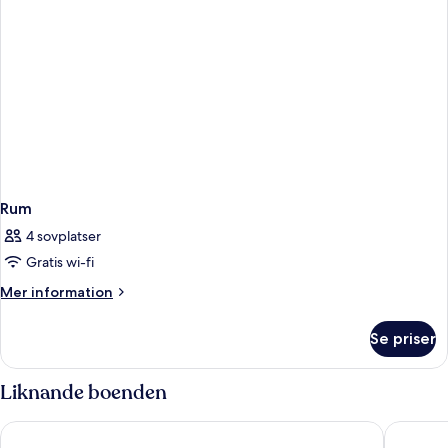
Rum
4 sovplatser
Gratis wi-fi
Mer
Mer information
information
om
Se priser
Rum
Liknande boenden
Land's End Boutique Hotel
Waterfro