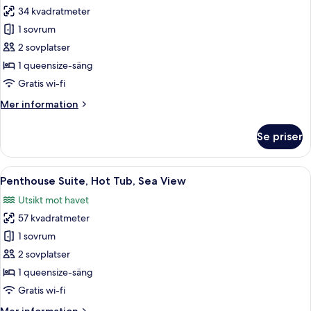
34 kvadratmeter
för
Juniorsvit
1 sovrum
-
2 sovplatser
1
1 queensize-säng
sovrum
Gratis wi-fi
-
Mer
Mer information
havsutsikt
information
om
Se priser
Juniorsvit
-
1
Öppna
En takterrass med ett bubbelbad, ett r
17
sovrum
Penthouse Suite, Hot Tub, Sea View
alla
-
Utsikt mot havet
havsutsikt
foton
57 kvadratmeter
för
Penthouse
1 sovrum
Suite,
2 sovplatser
Hot
1 queensize-säng
Tub,
Gratis wi-fi
Sea
Mer