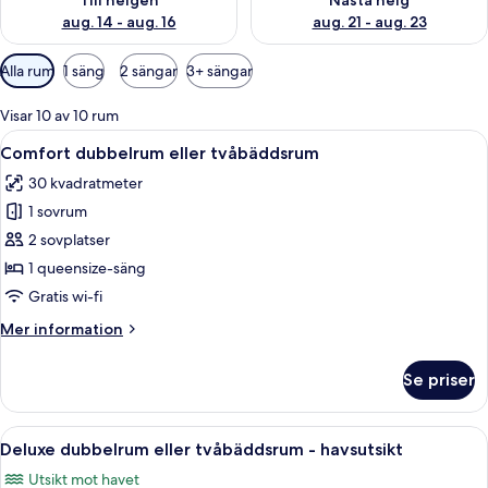
Till helgen
Nästa helg
aug. 14 - aug. 16
aug. 21 - aug. 23
Tillgängliga
Alla rum
1 säng
2 sängar
3+ sängar
filter
för
Visar 10 av 10 rum
rum
Öppna
Ett hotellrum med en stor säng, en b
9
Comfort dubbelrum eller tvåbäddsrum
alla
30 kvadratmeter
foton
1 sovrum
för
Comfort
2 sovplatser
dubbelrum
1 queensize-säng
eller
Gratis wi-fi
tvåbäddsrum
Mer
Mer information
information
om
Se priser
Comfort
dubbelrum
eller
Öppna
En balkong med utsikt över en småbåt
16
tvåbäddsrum
Deluxe dubbelrum eller tvåbäddsrum - havsutsikt
alla
Utsikt mot havet
foton