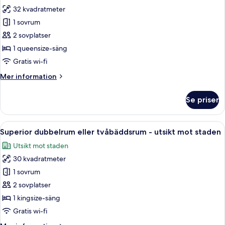
32 kvadratmeter
för
Deluxe
1 sovrum
dubbelrum
2 sovplatser
eller
1 queensize-säng
tvåbäddsrum
Gratis wi-fi
-
Mer
Mer information
havsutsikt
information
om
Se priser
Deluxe
dubbelrum
eller
Öppna
Ett hotellrum med en säng, ett skrivbo
14
tvåbäddsrum
Superior dubbelrum eller tvåbäddsrum - utsikt mot staden
alla
-
Utsikt mot staden
havsutsikt
foton
30 kvadratmeter
för
Superior
1 sovrum
dubbelrum
2 sovplatser
eller
1 kingsize-säng
tvåbäddsrum
Gratis wi-fi
-