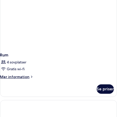
Rum
4 sovplatser
Gratis wi-fi
Mer
Mer information
information
om
Se priser
Rum