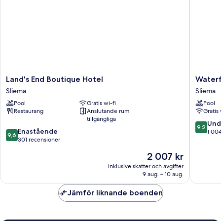
Land's
Waterfr
Land's End Boutique Hotel
Waterf
End
Sliema
Sliema
Sliema
Boutique
Pool
Gratis wi-fi
Pool
Hotel
Restaurang
Anslutande rum
Gratis 
Sliema
tillgängliga
9.2
Und
9,2
9.6
Enastående
av
1 00
9,6
av
301 recensioner
10,
10,
Underba
Priset
2 007 kr
Enastående,
1 004 re
är
301 recensioner
inklusive skatter och avgifter
2 007 kr
9 aug. – 10 aug.
Jämför liknande boenden