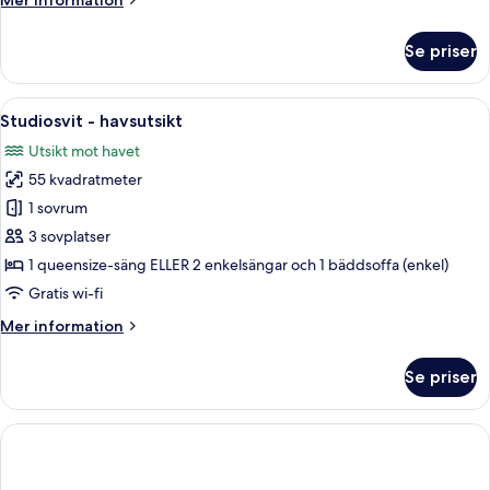
Mer information
View
information
om
Se priser
Penthouse
Suite,
Hot
Öppna
Ett modernt hotellrum med en stor sä
6
Tub,
Studiosvit - havsutsikt
alla
Sea
Utsikt mot havet
View
foton
55 kvadratmeter
för
Studiosvit
1 sovrum
-
3 sovplatser
havsutsikt
1 queensize-säng ELLER 2 enkelsängar och 1 bäddsoffa (enkel)
Gratis wi-fi
Mer
Mer information
information
om
Se priser
Studiosvit
-
havsutsikt