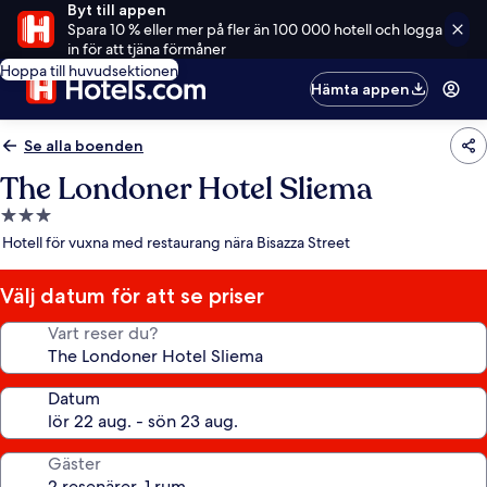
Byt till appen
Spara 10 % eller mer på fler än 100 000 hotell och logga
in för att tjäna förmåner
Hoppa till huvudsektionen
Hämta appen
Se alla boenden
The Londoner Hotel Sliema
3.0-
stjärnigt
Hotell för vuxna med restaurang nära Bisazza Street
boende
Välj datum för att se priser
Vart reser du?
Datum
Gäster