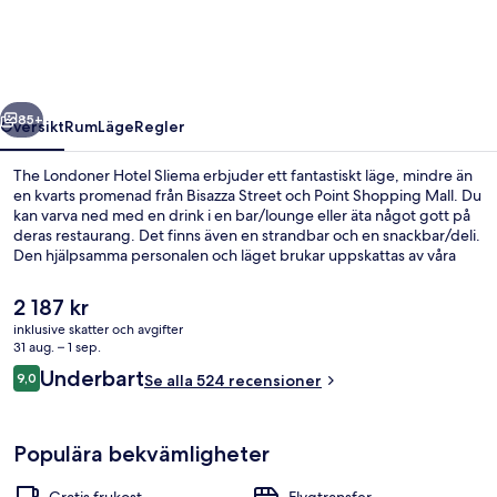
Sliema
regående
Nästa
85+
Översikt
Rum
Läge
Regler
The Londoner Hotel Sliema erbjuder ett fantastiskt läge, mindre än
en kvarts promenad från Bisazza Street och Point Shopping Mall. Du
kan varva ned med en drink i en bar/lounge eller äta något gott på
deras restaurang. Det finns även en strandbar och en snackbar/deli.
Den hjälpsamma personalen och läget brukar uppskattas av våra
resenärer.
Det
2 187 kr
nuvarande
inklusive skatter och avgifter
priset
31 aug. – 1 sep.
Penthouse Suite, Hot Tub, Sea View |
är
Recensioner
Underbart
9,0
Se alla 524 recensioner
2 187 kr
9,0 av 10,
Populära bekvämligheter