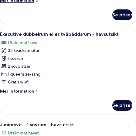
Mer
Mer information
utsikt
information
mot
om
Se priser
staden
Superior
dubbelrum
eller
Öppna
Ett hotellrum med en stor säng, ett sk
12
tvåbäddsrum
Executive dubbelrum eller tvåbäddsrum - havsutsikt
alla
-
Utsikt mot havet
utsikt
foton
mot
32 kvadratmeter
för
staden
Executive
1 sovrum
dubbelrum
2 sovplatser
eller
1 queensize-säng
tvåbäddsrum
Gratis wi-fi
-
Mer
Mer information
havsutsikt
information
om
Se priser
Executive
dubbelrum
eller
Öppna
En hamn med båtar och en stadsbild i
13
tvåbäddsrum
Juniorsvit - 1 sovrum - havsutsikt
alla
-
Utsikt mot havet
havsutsikt
foton