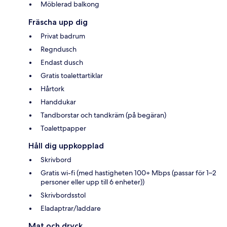
Möblerad balkong
Fräscha upp dig
Privat badrum
Regndusch
Endast dusch
Gratis toalettartiklar
Hårtork
Handdukar
Tandborstar och tandkräm (på begäran)
Toalettpapper
Håll dig uppkopplad
Skrivbord
Gratis wi-fi (med hastigheten 100+ Mbps (passar för 1–2
personer eller upp till 6 enheter))
Skrivbordsstol
Eladaptrar/laddare
Mat och dryck