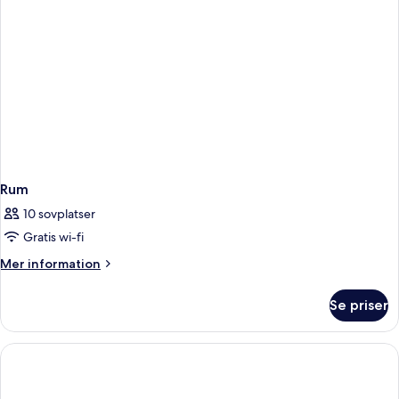
Rum
10 sovplatser
Gratis wi-fi
Mer
Mer information
information
om
Se priser
Rum