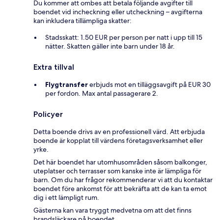
Du kommer att ombes att betala följande avgifter till
boendet vid incheckning eller utcheckning – avgifterna
kan inkludera tillämpliga skatter:
Stadsskatt: 1.50 EUR per person per natt i upp till 15
nätter. Skatten gäller inte barn under 18 år.
Extra tillval
Flygtransfer
erbjuds mot en tilläggsavgift på EUR 30
per fordon. Max antal passagerare 2.
Policyer
Detta boende drivs av en professionell värd. Att erbjuda
boende är kopplat till värdens företagsverksamhet eller
yrke.
Det här boendet har utomhusområden såsom balkonger,
uteplatser och terrasser som kanske inte är lämpliga för
barn. Om du har frågor rekommenderar vi att du kontaktar
boendet före ankomst för att bekräfta att de kan ta emot
dig i ett lämpligt rum.
Gästerna kan vara tryggt medvetna om att det finns
brandsläckare på boendet.