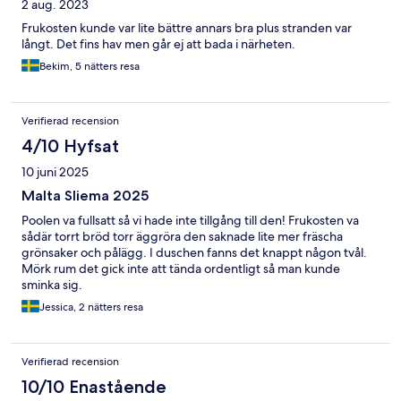
2 aug. 2023
Frukosten kunde var lite bättre annars bra plus stranden var
långt. Det fins hav men går ej att bada i närheten.
Bekim, 5 nätters resa
Verifierad recension
4/10 Hyfsat
10 juni 2025
Malta Sliema 2025
Poolen va fullsatt så vi hade inte tillgång till den! Frukosten va
sådär torrt bröd torr äggröra den saknade lite mer fräscha
grönsaker och pålägg. I duschen fanns det knappt någon tvål.
Mörk rum det gick inte att tända ordentligt så man kunde
sminka sig.
Jessica, 2 nätters resa
Verifierad recension
10/10 Enastående