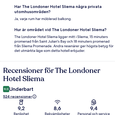
Har The Londoner Hotel Sliema några privata
utomhusområden?
Ja, varje rum har möblerad balkong.
Hur är området vid The Londoner Hotel Sliema?
The Londoner Hotel Sliema ligger mitt i Sliema, 15 minuters
promenad från Saint Julian's Bay och 18 minuters promenad
från Sliema Promenade. Andra resenärer ger högsta betyg för
det utmärkta läge som detta hotell erbjuder.
Recensioner för The Londoner
Recensioner
Hotel Sliema
Underbart
9,0
524 recensioner
9,2
8,6
9,4
Renlighet
Bekvämligheter
Personal och service