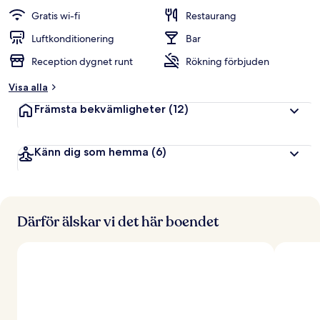
t
Gratis wi-fi
Restaurang
y
g
Luftkonditionering
Bar
Reception dygnet runt
Rökning förbjuden
a
v
Visa alla
r
Främsta bekvämligheter
(12)
e
s
e
Känn dig som hemma
(6)
n
ä
r
e
r
Därför älskar vi det här boendet