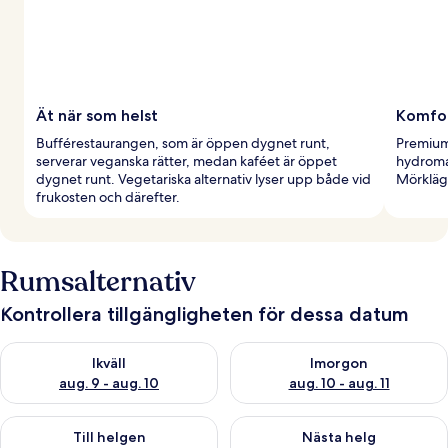
Ät när som helst
Komfor
Bufférestaurangen, som är öppen dygnet runt,
Premium
serverar veganska rätter, medan kaféet är öppet
hydroma
dygnet runt. Vegetariska alternativ lyser upp både vid
Mörkläg
frukosten och därefter.
Rumsalternativ
Kontrollera tillgängligheten för dessa datum
Kontrollera tillgängligheten för ikväll aug. 9 - aug. 10
Kontrollera tillgängligheten fö
Ikväll
Imorgon
aug. 9 - aug. 10
aug. 10 - aug. 11
Kontrollera tillgängligheten för den här helgen aug. 14 - aug. 
Kontrollera tillgängligheten fö
Till helgen
Nästa helg