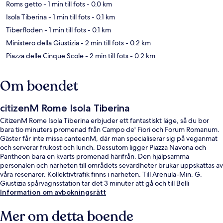
Roms getto
- 1 min till fots
- 0.0 km
Isola Tiberina
- 1 min till fots
- 0.1 km
Tiberfloden
- 1 min till fots
- 0.1 km
Ministero della Giustizia
- 2 min till fots
- 0.2 km
Piazza delle Cinque Scole
- 2 min till fots
- 0.2 km
Om boendet
citizenM Rome Isola Tiberina
CitizenM Rome Isola Tiberina erbjuder ett fantastiskt läge, så du bor
bara tio minuters promenad från Campo de' Fiori och Forum Romanum.
Gäster får inte missa canteenM, där man specialiserar sig på veganmat
och serverar frukost och lunch. Dessutom ligger Piazza Navona och
Pantheon bara en kvarts promenad härifrån. Den hjälpsamma
personalen och närheten till områdets sevärdheter brukar uppskattas av
våra resenärer. Kollektivtrafik finns i närheten. Till Arenula-Min. G.
Giustizia spårvagnsstation tar det 3 minuter att gå och till Belli
spårvagnshållplats är det 4 minuter.
Information om avbokningsrätt
Mer om detta boende