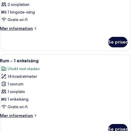
-
2 sovplatser
1
1 kingsize-säng
kingsize-
Gratis wi-fi
säng
Mer
Mer information
(High
information
Floor)
om
Se priser
Rum
-
1
Öppna
Ett modernt hotellrum med en stor sän
14
kingsize-
Rum - 1 enkelsäng
alla
säng
Utsikt mot staden
(High
foton
Floor)
14 kvadratmeter
för
Rum
1 sovrum
-
1 sovplats
1
1 enkelsäng
enkelsäng
Gratis wi-fi
Mer
Mer information
information
om
Se priser
Rum