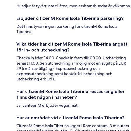
Husdjur är tyvärr inte tillåtna, men assistanshundar är välkomna.
Erbjuder citizenM Rome Isola Tiberina parkering?
Det finns tyvärr ingen parkering för citizenM Rome Isola
Tiberina.
Vilka tider har citizenM Rome Isola Tiberina angett
för in- och utcheckning?
Checka in från: 14.00. Checka in fram till: 00.00. Utcheckning
senast 11.00. Sen utcheckning är möjlig mot en avgift på EUR
29 (i mån av tillgång). Expressincheckning och
expressutcheckning samt kontaktfri incheckning och
utcheckning erbjuds.
Har citizenM Rome Isola Tiberina restaurang eller
finns det någon i närheten?
Ja, canteenM erbjuder veganmat.
Hur är området vid citizenM Rome Isola Tiberina?
CitizenM Rome Isola Tiberina ligger i Rom centrum, 3 minuters
promenad från Arenula-Min. G. Giustizia spårvagnsstation och