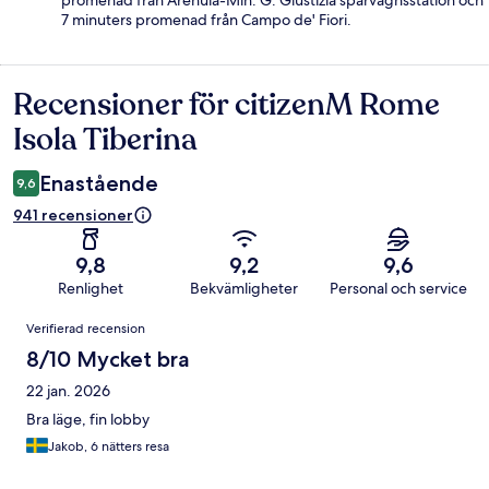
7 minuters promenad från Campo de' Fiori.
Recensioner för citizenM Rome
Recensioner
Isola Tiberina
Enastående
9,6
941 recensioner
9,8
9,2
9,6
Renlighet
Bekvämligheter
Personal och service
Recensioner
Verifierad recension
8/10 Mycket bra
22 jan. 2026
Bra läge, fin lobby
Jakob, 6 nätters resa