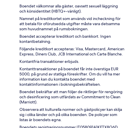
Boendet välkomnar alla gäster, oavsett sexuell läggning
och könsidentitet (HBTQ+-vänligt).
Namnet på kreditkortet som används vid incheckning för
att betala för oförutsedda utgifter måste vara detsamma
som huvudnamnet på rumsbokningen.
Boendet accepterar kreditkort och bankkort. Ingen
kontantbetalning.
Följande kreditkort accepteras: Visa, Mastercard, American
Express, Diners Club, JCB International och Carte Blanche.
Kontantfria transaktioner erbjuds.
Kontanttransaktioner på boendet får inte överstiga EUR
5000, på grund av statliga föreskrifter. Om du vill ha mer
information kan du kontakta boendet med
kontaktinformationen i bokningsbekräftelsen.
Boendet bekräftar att man följer de riktlinjer för rengöring
och desinficering som utfärdats av Commitment to Clean
(Marriott).
Observera att kulturella normer och gästpolicyer kan skilja
sig i olika länder och på olika boenden. De policyer som
listas är boendets egna.
Boendets registreringsnummer IT058091A1KFTX8Q6D