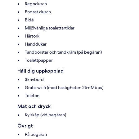
Regndusch
Endast dusch
Bidé
Miljövänliga toalettartiklar
Hårtork
Handdukar
Tandborstar och tandkräm (på begäran)
Toalettpapper
Håll dig uppkopplad
Skrivbord
Gratis wi-fi (med hastigheten 25+ Mbps)
Telefon
Mat och dryck
Kylskåp (vid begäran)
Övrigt
På begäran