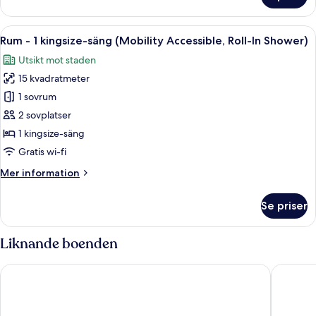
-
1
Öppna
Ett modernt hotellrum med en stor sä
10
enkelsäng
Rum - 1 kingsize-säng (Mobility Accessible, Roll-In Shower)
alla
Utsikt mot staden
foton
15 kvadratmeter
för
Rum
1 sovrum
-
2 sovplatser
1
1 kingsize-säng
kingsize-
Gratis wi-fi
säng
Mer
Mer information
(Mobility
information
Accessible,
om
Se priser
Roll-
Rum
-
In
1
Liknande boenden
Shower)
kingsize-
säng
The Hive Hotel
Argentin
(Mobility
Accessible,
Roll-
In