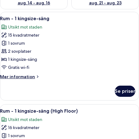
aug. 14 - aug. 16
aug. 21 - aug. 23
Öppna
Ett modernt sovrum med ett stort fönst
25
Rum - 1 kingsize-säng
alla
Utsikt mot staden
foton
15 kvadratmeter
för
Rum
1 sovrum
-
2 sovplatser
1
1 kingsize-säng
kingsize-
Gratis wi-fi
säng
Mer
Mer information
information
om
Se priser
Rum
-
1
Öppna
Ett modernt sovrum med ett stort fönst
25
kingsize-
Rum - 1 kingsize-säng (High Floor)
alla
säng
Utsikt mot staden
foton
16 kvadratmeter
för
Rum
1 sovrum