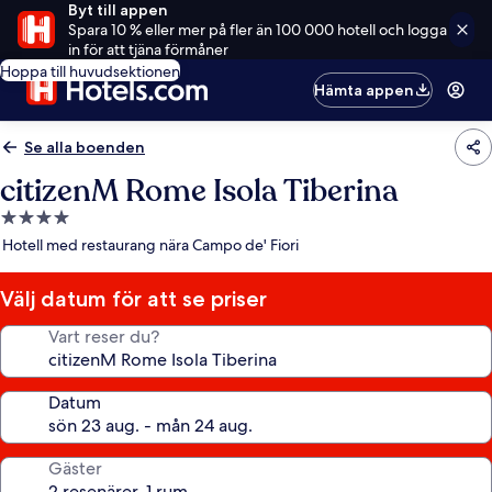
Byt till appen
Spara 10 % eller mer på fler än 100 000 hotell och logga
in för att tjäna förmåner
Hoppa till huvudsektionen
Hämta appen
Se alla boenden
citizenM Rome Isola Tiberina
4.0-
stjärnigt
Hotell med restaurang nära Campo de' Fiori
boende
Välj datum för att se priser
Vart reser du?
Datum
Gäster