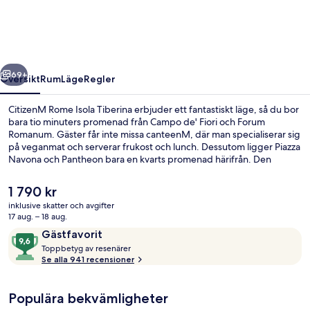
Tiberina
regående
Nästa
69+
Översikt
Rum
Läge
Regler
CitizenM Rome Isola Tiberina erbjuder ett fantastiskt läge, så du bor
bara tio minuters promenad från Campo de' Fiori och Forum
Romanum. Gäster får inte missa canteenM, där man specialiserar sig
på veganmat och serverar frukost och lunch. Dessutom ligger Piazza
Navona och Pantheon bara en kvarts promenad härifrån. Den
hjälpsamma personalen och närheten till områdets sevärdheter
brukar uppskattas av våra resenärer. Kollektivtrafik finns i närheten.
Det
1 790 kr
Till Arenula-Min. G. Giustizia spårvagnsstation tar det 3 minuter att
nuvarande
inklusive skatter och avgifter
gå och till Belli spårvagnshållplats är det 4 minuter.
priset
17 aug. – 18 aug.
Takterrass
är
Recensioner
9,6
Gästfavorit
1 790 kr
T
av
Toppbetyg av resenärer
o
Se alla 941 recensioner
10,
p
Gästfavorit
p
Populära bekvämligheter
b
e