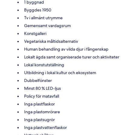
1 byggnad
Byggdes 1950
Tv i allmänt utrymme
Gemensamt vardagsrum
Konstgalleri
Vegetariska måltidsalternativ
Human behandling av vilda djur i fångenskap
Lokalt ägda samt organiserade turer och aktiviteter
Lokal konstutställning
Utbildning i lokal kultur och ekosystem
Dubbelfönster
Minst 80 % LED-ljus
Policy för matavfall
Inga plastflaskor
Inga plastomrörare
Inga plastsugrör
Inga plastvattenflaskor