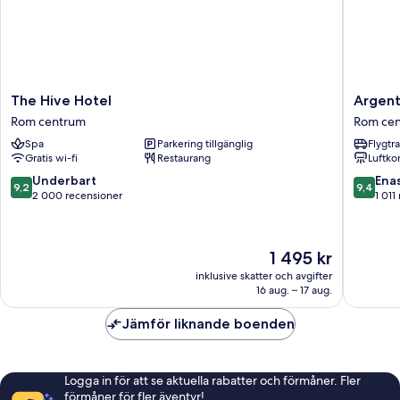
Shower)
The
Argenti
The Hive Hotel
Argent
Hive
Residen
Rom centrum
Rom ce
Hotel
Style
Spa
Parkering tillgänglig
Flygtr
Rom
Hotel
Gratis wi-fi
Restaurang
Luftko
centrum
Rom
centrum
9.2
9.4
Underbart
Ena
9,2
9,4
av
av
2 000 recensioner
1 011
10,
10,
Underbart,
Enaståe
2 000 recensioner
1 011 re
Priset
1 495 kr
är
inklusive skatter och avgifter
1 495 kr
16 aug. – 17 aug.
Jämför liknande boenden
Logga in för att se aktuella rabatter och förmåner. Fler
förmåner för fler äventyr!