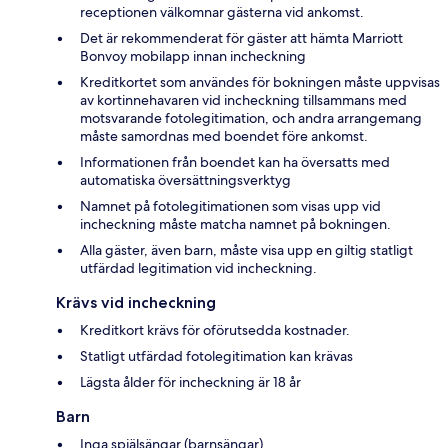
receptionen välkomnar gästerna vid ankomst.
Det är rekommenderat för gäster att hämta Marriott
Bonvoy mobilapp innan incheckning
Kreditkortet som användes för bokningen måste uppvisas
av kortinnehavaren vid incheckning tillsammans med
motsvarande fotolegitimation, och andra arrangemang
måste samordnas med boendet före ankomst.
Informationen från boendet kan ha översatts med
automatiska översättningsverktyg
Namnet på fotolegitimationen som visas upp vid
incheckning måste matcha namnet på bokningen.
Alla gäster, även barn, måste visa upp en giltig statligt
utfärdad legitimation vid incheckning.
Krävs vid incheckning
Kreditkort krävs för oförutsedda kostnader.
Statligt utfärdad fotolegitimation kan krävas
Lägsta ålder för incheckning är 18 år
Barn
Inga spjälsängar (barnsängar)