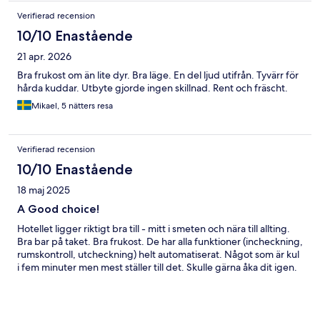
Verifierad recension
10/10 Enastående
21 apr. 2026
Bra frukost om än lite dyr. Bra läge. En del ljud utifrån. Tyvärr för
hårda kuddar. Utbyte gjorde ingen skillnad. Rent och fräscht.
Mikael, 5 nätters resa
Verifierad recension
10/10 Enastående
18 maj 2025
A Good choice!
Hotellet ligger riktigt bra till - mitt i smeten och nära till allting.
Bra bar på taket. Bra frukost. De har alla funktioner (incheckning,
rumskontroll, utcheckning) helt automatiserat. Något som är kul
i fem minuter men mest ställer till det. Skulle gärna åka dit igen.