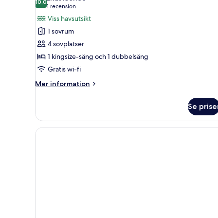
foton
10,0
10,0 av 10
(1 recension)
1 recension
för
Viss havsutsikt
Fyrbäddsrum
1 sovrum
-
4 sovplatser
havsutsikt
1 kingsize-säng och 1 dubbelsäng
Gratis wi-fi
Mer
Mer information
information
om
Se prise
Fyrbäddsrum
-
havsutsikt