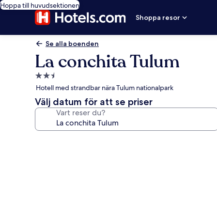
Hoppa till huvudsektionen
Shoppa resor
Se alla boenden
La conchita Tulum
2.5-
stjärnigt
Hotell med strandbar nära Tulum nationalpark
boende
Välj datum för att se priser
Vart reser du?
Fotogalleri
för
La
conchita
Tulum