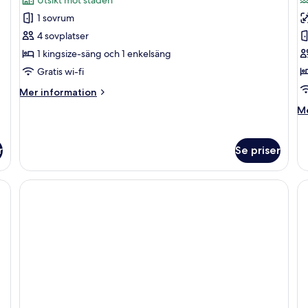
foton
f
1 sovrum
för
f
Basic-
D
4 sovplatser
rum
r
1 kingsize-säng och 1 enkelsäng
Gratis wi-fi
Mer
Mer information
information
M
Me
om
in
Basic-
o
rum
De
r
Se priser
r