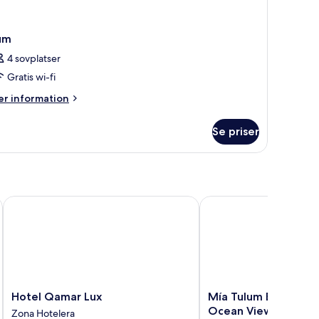
um
4 sovplatser
Gratis wi-fi
er
r information
formation
m
Se priser
um
ark
Hotel Qamar Lux
Mía Tulum Beachfront 
Hotel
Mía
Hotel Qamar Lux
Mía Tulum Beachfron
Qamar
Tulum
Ocean View Suites 
Zona Hotelera