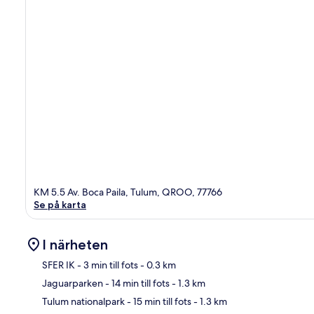
KM 5.5 Av. Boca Paila, Tulum, QROO, 77766
Se på karta
I närheten
SFER IK
- 3 min till fots
- 0.3 km
Jaguarparken
- 14 min till fots
- 1.3 km
Kar
Tulum nationalpark
- 15 min till fots
- 1.3 km