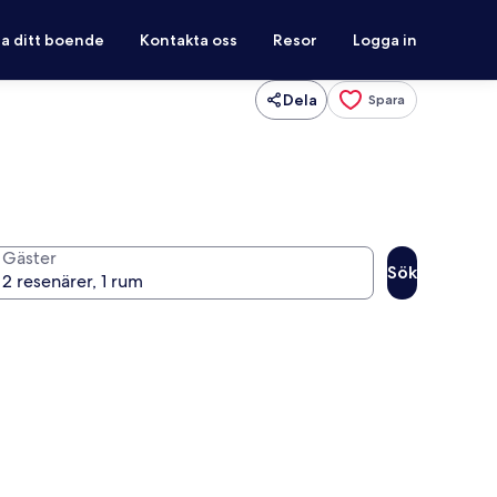
ra ditt boende
Kontakta oss
Resor
Logga in
Dela
Spara
Gäster
Sök