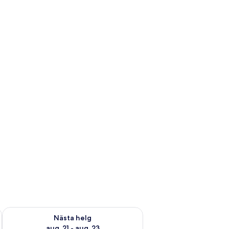
är helgen aug. 14 - aug. 16
Kontrollera tillgängligheten för nästa helg aug. 21 - aug. 23
Nästa helg
aug. 21 - aug. 23