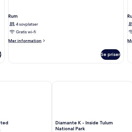
Rum
R
4 sovplatser
Gratis wi-fi
Mer
M
Mer information
Me
information
in
om
o
r
Se priser
Rum
R
ed
Diamante K - Inside Tulum National P
Diamante
ited
Diamante K - Inside Tulum
K
National Park
a