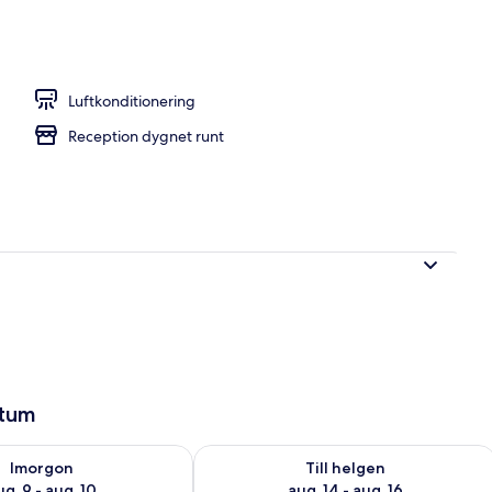
Luftkonditionering
Reception dygnet runt
atum
llgängligheten för imorgon aug. 9 - aug. 10
Kontrollera tillgängligheten för den h
Imorgon
Till helgen
ug. 9 - aug. 10
aug. 14 - aug. 16