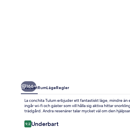
166+
Översikt
Rum
Läge
Regler
La conchita Tulum erbjuder ett fantastiskt läge, mindre än
ingår wi-fi och gäster som vill hålla sig aktiva hittar snorkl
trädgård. Andra resenärer talar mycket väl om den hjälps
Recensioner
Underbart
9,2
9,2 av 10,