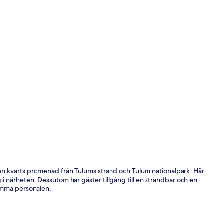
Exteriör
 en kvarts promenad från Tulums strand och Tulum nationalpark. Här
ing i närheten. Dessutom har gäster tillgång till en strandbar och en
amma personalen.
Deluxe-rum |