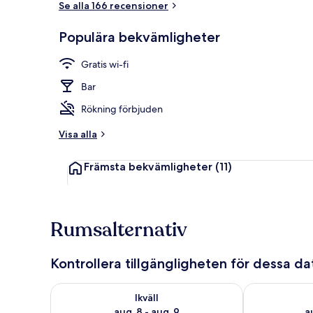
Se alla 166 recensioner
Populära bekvämligheter
Exteriör
Gratis wi-fi
Bar
Rökning förbjuden
Visa alla
Främsta bekvämligheter
(11)
Rumsalternativ
Kontrollera tillgängligheten för dessa d
Kontrollera tillgängligheten för ikväll aug. 8 - aug. 9
Kontrollera ti
Ikväll
aug. 8 - aug. 9
a