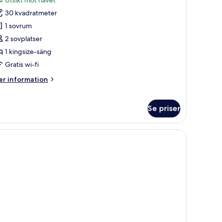
oton
30 kvadratmeter
ör
eluxe-
1 sovrum
um
2 sovplatser
1 kingsize-säng
Gratis wi-fi
er
r information
formation
m
luxe-
Se priser
um