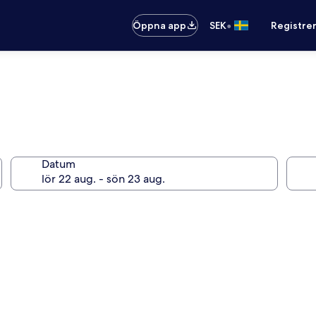
•
Öppna app
SEK
Registre
Datum