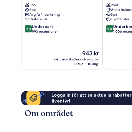
de
Zona
Pool
Pool
Ramiro
Hotelera
Spa
Gratis frukost
Zona
Avgiftsfri parkering
Spa
Hotelera
Gratis wi-fi
Flygtransfer
9.0
9.0
Underbart
Underbar
9,0
9,0
av
av
993 recensioner
1 006 recen
10,
10,
Underbart,
Underbart,
993 recensioner
1 006 recensi
Priset
943 kr
är
inklusive skatter och avgifter
943 kr
9 aug. – 10 aug.
Logga in för att se aktuella rabatter
äventyr!
Om området