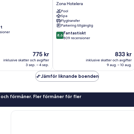
-
Zona Hotelera
Inside
Tulum
Pool
Spa
National
Flygtransfer
Park
Parkering tillgänglig
t
Zona
sioner
8.6
Hotelera
Fantastiskt
8,6
av
809 recensioner
10,
oner
Fantastiskt,
Priset
Priset
775 kr
833 kr
809 recensioner
är
är
inklusive skatter och avgifter
inklusive skatter och avgifter
775 kr
833 kr
3 sep. – 4 sep.
9 aug. – 10 aug.
Jämför liknande boenden
 och förmåner. Fler förmåner för fler