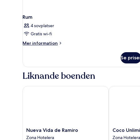
Rum
4 sovplatser
Gratis wi-fi
Mer
Mer information
information
om
Se prise
Rum
Liknande boenden
Nueva Vida de Ramiro
Coco Unlimit
Nueva
Coco
Nueva Vida de Ramiro
Coco Unlim
Vida
Unlimited
Zona Hotelera
Zona Hoteler