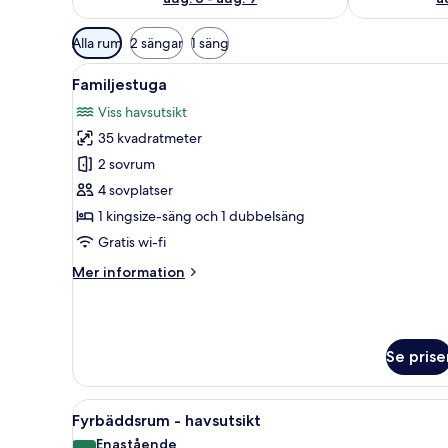
Tillgängliga
Alla rum
2 sängar
1 säng
filter
Öppna
En tvåvåningsbyggnad med ett
för
13
Familjestuga
alla
rum
Viss havsutsikt
foton
35 kvadratmeter
för
Familjestuga
2 sovrum
4 sovplatser
1 kingsize-säng och 1 dubbelsäng
Gratis wi-fi
Mer
Mer information
information
om
Familjestuga
Se prise
Öppna
En strandutsikt med palmer, e
16
Fyrbäddsrum - havsutsikt
alla
Enastående