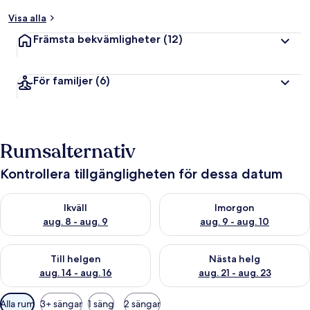
Visa alla
Främsta bekvämligheter
(12)
För familjer
(6)
Rumsalternativ
Kontrollera tillgängligheten för dessa datum
Kontrollera tillgängligheten för ikväll aug. 8 - aug. 9
Kontrollera tillgängligheten f
Ikväll
Imorgon
aug. 8 - aug. 9
aug. 9 - aug. 10
Kontrollera tillgängligheten för den här helgen aug. 14 - aug. 
Kontrollera tillgängligheten fö
Till helgen
Nästa helg
aug. 14 - aug. 16
aug. 21 - aug. 23
Tillgängliga
Alla rum
3+ sängar
1 säng
2 sängar