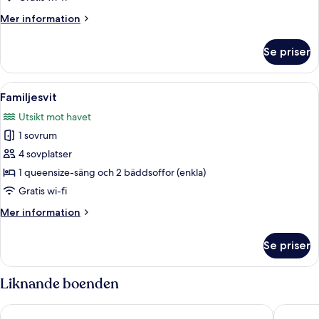
Mer
Mer information
information
om
Se priser
Studiosvit
Öppna
En snyggt bäddad säng med vita sängkl
3
Familjesvit
alla
Utsikt mot havet
foton
1 sovrum
för
Familjesvit
4 sovplatser
1 queensize-säng och 2 bäddsoffor (enkla)
Gratis wi-fi
Mer
Mer information
information
om
Se priser
Familjesvit
Liknande boenden
Mythos Platanias
Atrion H