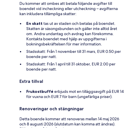
Du kommer att ombes att betala följande avgifter till
boendet vid incheckning eller utcheckning – avgifterna
kan inkludera tillämpliga skatter:
En skatt
tas ut av staden och betalas på boendet.
Skatten är säsongsbunden och gäller inte alltid året
om. Andra undantag och avdrag kan förekomma.
Kontakta boendet med hjälp av uppgifterna i
bokningsbekräftelsen för mer information.
Stadsskatt: Från 1 november till 31 mars, EUR 0.50 per
boende per natt.
Stadsskatt: Från 1 april till 31 oktober, EUR 2.00 per
boende per natt.
Extra tillval
Frukostbuffé
erbjuds mot en tilläggsavgift på EUR 14
för vuxna och EUR 7 för barn (ungefärliga priser).
Renoveringar och stängningar
Detta boende kommer att renoveras mellan 14 maj 2026
och 8 augusti 2026 (slutdatum kan komma att ändras).