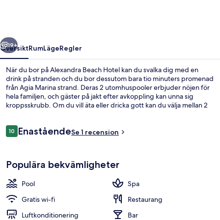
regående
Nästa
19+
Översikt
Rum
Läge
Regler
När du bor på Alexandra Beach Hotel kan du svalka dig med en
drink på stranden och du bor dessutom bara tio minuters promenad
från Agia Marina strand. Deras 2 utomhuspooler erbjuder nöjen för
hela familjen, och gäster på jakt efter avkoppling kan unna sig
kroppsskrubb. Om du vill äta eller dricka gott kan du välja mellan 2
restauranger och 2 barer/lounger. Dessutom ligger både Kalamaki-
stranden och Chanias stadsmarknad en kort biltur härifrån.
Recensioner
Enastående
10
Se 1 recension
10 av 10,
2 utomhuspooler
Populära bekvämligheter
Pool
Spa
Gratis wi-fi
Restaurang
Luftkonditionering
Bar