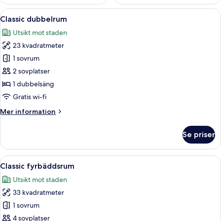
Öppna
Ett hotellrum med en säng, ett skrivbo
6
Classic dubbelrum
alla
Utsikt mot staden
foton
23 kvadratmeter
för
Classic
1 sovrum
dubbelrum
2 sovplatser
1 dubbelsäng
Gratis wi-fi
Mer
Mer information
information
om
Se priser
Classic
dubbelrum
Öppna
Ett hotellrum med två sängar, ett skriv
6
Classic fyrbäddsrum
alla
Utsikt mot staden
foton
33 kvadratmeter
för
Classic
1 sovrum
fyrbäddsrum
4 sovplatser