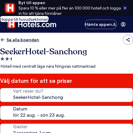
Byt till appen
Spara 10 % eller mer på fler än 100 000 hotell och logga
in för att tjäna förmåner
Hoppa till huvudsektionen
Hämta appen
Se alla boenden
SeekerHotel-Sanchong
2.5-
stjärnigt
Hotell med centralt läge nära Ningxias nattmarknad
boende
Välj datum för att se priser
Vart reser du?
Datum
Gäster