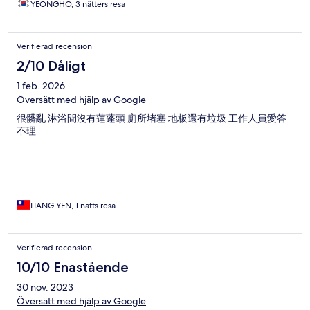
YEONGHO, 3 nätters resa
Verifierad recension
2/10 Dåligt
1 feb. 2026
Översätt med hjälp av Google
很髒亂 淋浴間沒有蓮蓬頭 廁所堵塞 地板還有垃圾 工作人員愛答
不理
LIANG YEN, 1 natts resa
Verifierad recension
10/10 Enastående
30 nov. 2023
Översätt med hjälp av Google