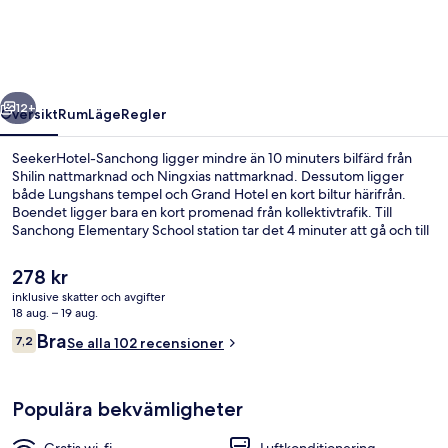
regående
Nästa
12+
Översikt
Rum
Läge
Regler
SeekerHotel-Sanchong ligger mindre än 10 minuters bilfärd från
Shilin nattmarknad och Ningxias nattmarknad. Dessutom ligger
både Lungshans tempel och Grand Hotel en kort biltur härifrån.
Boendet ligger bara en kort promenad från kollektivtrafik. Till
Sanchong Elementary School station tar det 4 minuter att gå och till
Taipei Bridge station är det 14 minuter.
Det
278 kr
nuvarande
inklusive skatter och avgifter
priset
18 aug. – 19 aug.
Boendets fasad
är
Recensioner
Bra
7,2
Se alla 102 recensioner
278 kr
7,2 av 10,
Populära bekvämligheter