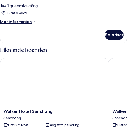
1 queensize-säng
Gratis wi-fi
Mer
Mer information
information
om
Se priser
Classic
fyrbäddsrum
Liknande boenden
Walker Hotel Sanchong
Walker H
Walker
Walker
Walker Hotel Sanchong
Walker
Hotel
Hotel
Sanchong
Sancho
Sanchong
-
Gratis frukost
Avgiftsfri parkering
Gratis 
Sanchong
Zhengyi