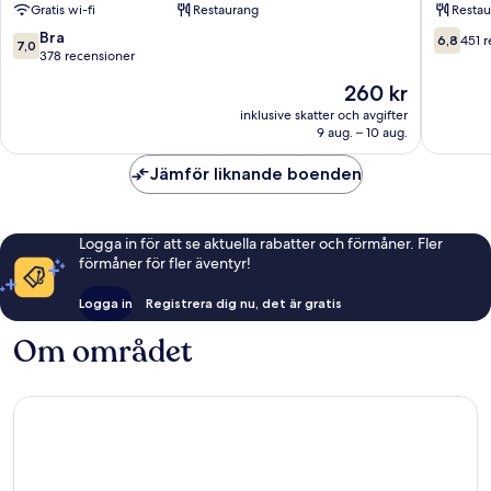
Gratis wi-fi
Restaurang
Restau
Sancho
7.0
6.8
Bra
6,8
451 
7,0
av
av
378 recensioner
10,
10,
Priset
260 kr
Bra,
451 rece
är
378 recensioner
inklusive skatter och avgifter
260 kr
9 aug. – 10 aug.
Jämför liknande boenden
Logga in för att se aktuella rabatter och förmåner. Fler
förmåner för fler äventyr!
Logga in
Registrera dig nu, det är gratis
Om området