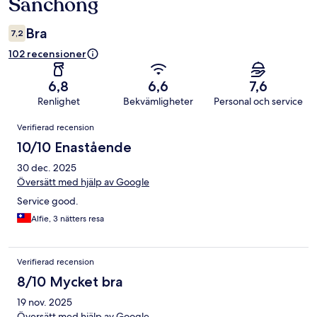
Sanchong
Bra
7,2
102 recensioner
6,8
6,6
7,6
Renlighet
Bekvämligheter
Personal och service
Recensioner
Verifierad recension
10/10 Enastående
30 dec. 2025
Översätt med hjälp av Google
Service good.
Alfie, 3 nätters resa
Verifierad recension
8/10 Mycket bra
19 nov. 2025
Översätt med hjälp av Google