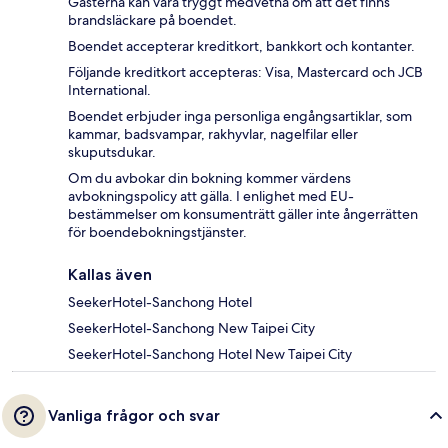
Gästerna kan vara tryggt medvetna om att det finns
brandsläckare på boendet.
Boendet accepterar kreditkort, bankkort och kontanter.
Följande kreditkort accepteras: Visa, Mastercard och JCB
International.
Boendet erbjuder inga personliga engångsartiklar, som
kammar, badsvampar, rakhyvlar, nagelfilar eller
skuputsdukar.
Om du avbokar din bokning kommer värdens
avbokningspolicy att gälla. I enlighet med EU-
bestämmelser om konsumenträtt gäller inte ångerrätten
för boendebokningstjänster.
Kallas även
SeekerHotel-Sanchong Hotel
SeekerHotel-Sanchong New Taipei City
SeekerHotel-Sanchong Hotel New Taipei City
Vanliga frågor och svar