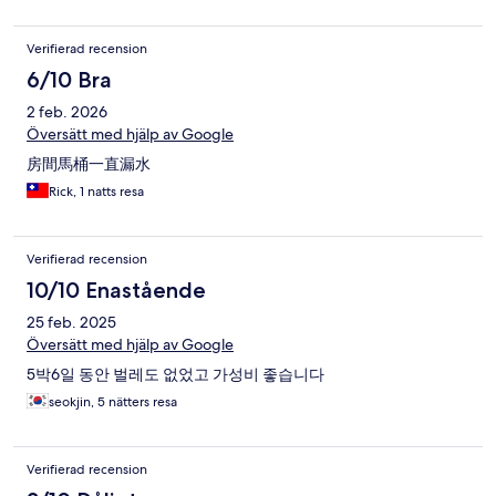
Verifierad recension
6/10 Bra
2 feb. 2026
Översätt med hjälp av Google
房間馬桶一直漏水
Rick, 1 natts resa
Verifierad recension
10/10 Enastående
25 feb. 2025
Översätt med hjälp av Google
5박6일 동안 벌레도 없었고 가성비 좋습니다
seokjin, 5 nätters resa
Verifierad recension