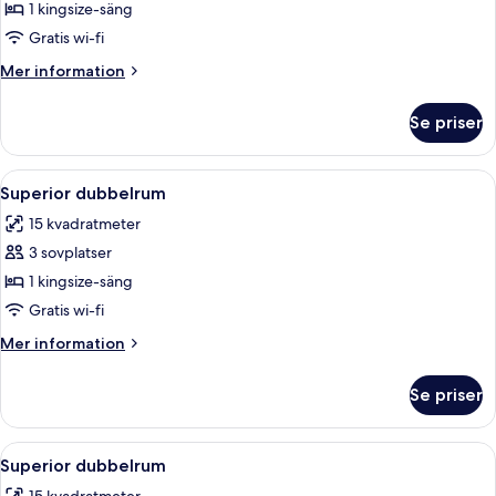
Executive-
1 kingsize-säng
rum
Gratis wi-fi
-
Mer
Mer information
1
information
kingsize-
om
Se priser
Executive-
säng
rum
-
Öppna
Ett sovrum med en säng, ett skrivbord,
5
1
Superior dubbelrum
alla
kingsize-
15 kvadratmeter
säng
foton
3 sovplatser
för
Superior
1 kingsize-säng
dubbelrum
Gratis wi-fi
Mer
Mer information
information
om
Se priser
Superior
dubbelrum
Öppna
Ett sovrum med ett träpanelat tak, en
6
Superior dubbelrum
alla