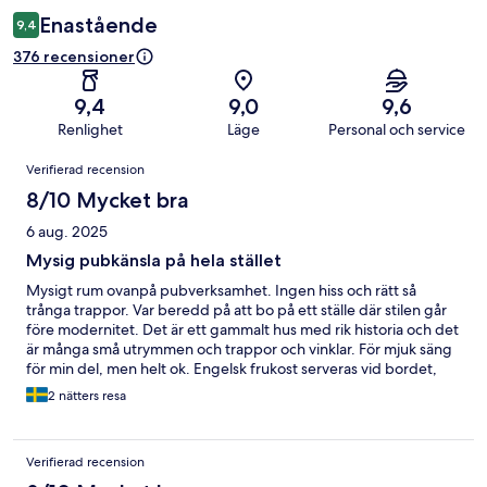
Enastående
9,4
376 recensioner
9,4
9,0
9,6
Renlighet
Läge
Personal och service
Recensioner
Verifierad recension
8/10 Mycket bra
6 aug. 2025
Mysig pubkänsla på hela stället
Mysigt rum ovanpå pubverksamhet. Ingen hiss och rätt så
trånga trappor. Var beredd på att bo på ett ställe där stilen går
före modernitet. Det är ett gammalt hus med rik historia och det
är många små utrymmen och trappor och vinklar. För mjuk säng
för min del, men helt ok. Engelsk frukost serveras vid bordet,
ingen buffé. Ok urval.
2 nätters resa
Verifierad recension