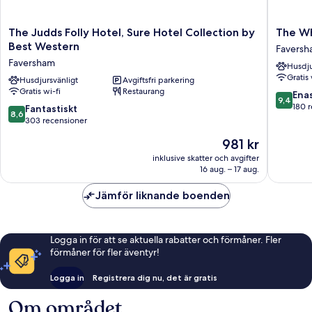
The
The
The Judds Folly Hotel, Sure Hotel Collection by
The Wh
Judds
White
Best Western
Favers
Folly
Horse
Faversham
Husdju
Hotel,
Faversh
Gratis 
Sure
Husdjursvänligt
Avgiftsfri parkering
Gratis wi-fi
Restaurang
Hotel
9.4
Ena
9,4
Collection
av
180 
8.6
Fantastiskt
8,6
by
10,
av
303 recensioner
Best
Enaståe
10,
Priset
981 kr
Western
180 rece
Fantastiskt,
är
Faversham
303 recensioner
inklusive skatter och avgifter
981 kr
16 aug. – 17 aug.
Jämför liknande boenden
Logga in för att se aktuella rabatter och förmåner. Fler
förmåner för fler äventyr!
Logga in
Registrera dig nu, det är gratis
Om området