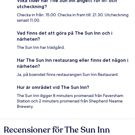
Vilka tider har The Sun Inn angett för in- och
utcheckning?
Checka in från: 15.00. Checka in fram till: 21.30. Utcheckning
senast 11.00.
Vad finns det att göra på The Sun Inn och i
närheten?
The Sun Inn har trädgård.
Har The Sun Inn restaurang eller finns det någon i
närheten?
Ja, på boendet finns restaurangen Sun Inn Restaurant.
Hur är området vid The Sun Inn?
The Sun Inn iligger 8 minuters promenad från Faversham
Station och 2 minuters promenad från Shepherd Neame
Brewery.
Recensioner för The Sun Inn
Recensioner