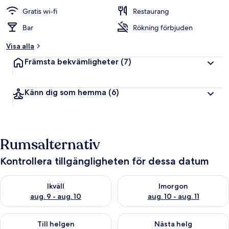
t
Gratis wi-fi
Restaurang
y
g
Bar
Rökning förbjuden
a
Visa alla
v
Främsta bekvämligheter
(7)
r
e
s
Känn dig som hemma
(6)
e
n
ä
r
e
Rumsalternativ
r
Kontrollera tillgängligheten för dessa datum
Kontrollera tillgängligheten för ikväll aug. 9 - aug. 10
Kontrollera tillgängligheten fö
Ikväll
Imorgon
aug. 9 - aug. 10
aug. 10 - aug. 11
Kontrollera tillgängligheten för den här helgen aug. 14 - aug. 
Kontrollera tillgängligheten fö
Till helgen
Nästa helg