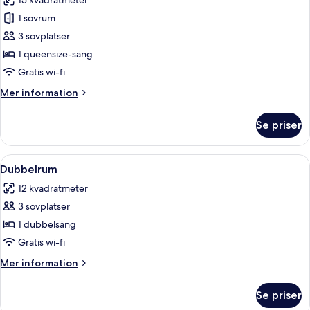
15 kvadratmeter
foton
1 sovrum
för
Superior
3 sovplatser
dubbelrum
1 queensize-säng
Gratis wi-fi
Mer
Mer information
information
om
Se priser
Superior
dubbelrum
Öppna
Ett välordnat sovrum med en stor säng
8
Dubbelrum
alla
12 kvadratmeter
foton
3 sovplatser
för
Dubbelrum
1 dubbelsäng
Gratis wi-fi
Mer
Mer information
information
om
Se priser
Dubbelrum