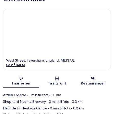
West Street, Faversham, England, ME137JE
Se på karta
Karta
I närheten
Ta sig runt
Restauranger
Arden Theatre
- 1 min till fots
- 0.1 km
Shepherd Neame Brewery
- 3 min till fots
- 0.3 km
Fleur de Lis Heritage Centre
- 3 min till fots
- 0.3 km