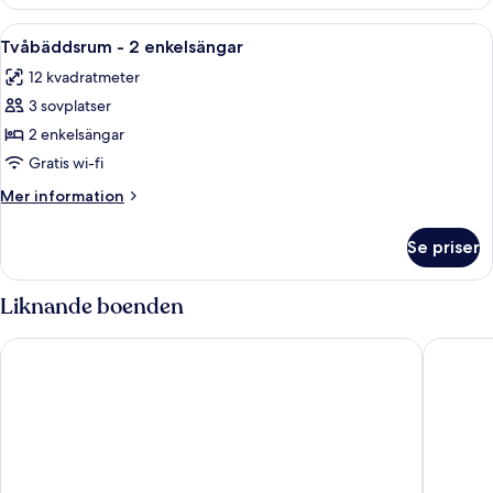
Öppna
Ett hotellrum med två sängar, ett na
7
Tvåbäddsrum - 2 enkelsängar
alla
12 kvadratmeter
foton
3 sovplatser
för
Tvåbäddsrum
2 enkelsängar
-
Gratis wi-fi
2
Mer
Mer information
enkelsängar
information
om
Se priser
Tvåbäddsrum
-
2
Liknande boenden
enkelsängar
The Judds Folly Hotel, Sure Hotel Collection by Best Western
The Whi