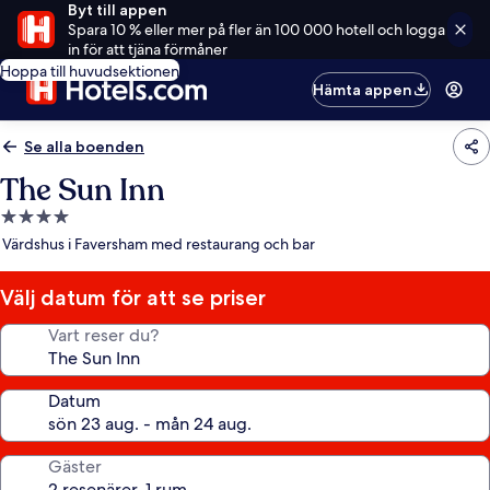
Byt till appen
Spara 10 % eller mer på fler än 100 000 hotell och logga
in för att tjäna förmåner
Hoppa till huvudsektionen
Hämta appen
Se alla boenden
The Sun Inn
4.0-
stjärnigt
Värdshus i Faversham med restaurang och bar
boende
Välj datum för att se priser
Vart reser du?
Datum
Gäster