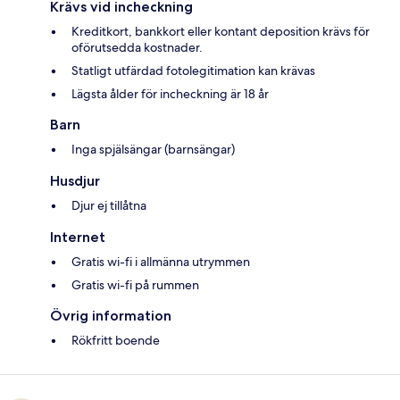
Krävs vid incheckning
Kreditkort, bankkort eller kontant deposition krävs för
oförutsedda kostnader.
Statligt utfärdad fotolegitimation kan krävas
Lägsta ålder för incheckning är 18 år
Barn
Inga spjälsängar (barnsängar)
Husdjur
Djur ej tillåtna
Internet
Gratis wi-fi i allmänna utrymmen
Gratis wi-fi på rummen
Övrig information
Rökfritt boende