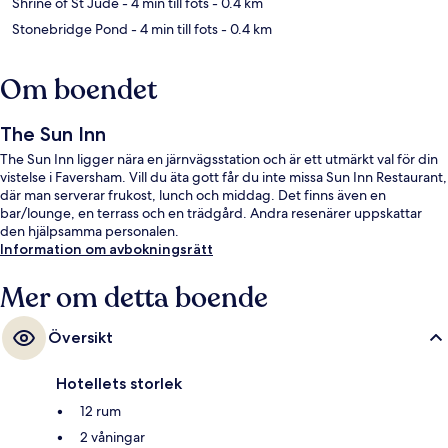
Shrine of St Jude
- 4 min till fots
- 0.4 km
Stonebridge Pond
- 4 min till fots
- 0.4 km
Om boendet
The Sun Inn
The Sun Inn ligger nära en järnvägsstation och är ett utmärkt val för din
vistelse i Faversham. Vill du äta gott får du inte missa Sun Inn Restaurant,
där man serverar frukost, lunch och middag. Det finns även en
bar/lounge, en terrass och en trädgård. Andra resenärer uppskattar
den hjälpsamma personalen.
Information om avbokningsrätt
Mer om detta boende
Översikt
Hotellets storlek
12 rum
2 våningar