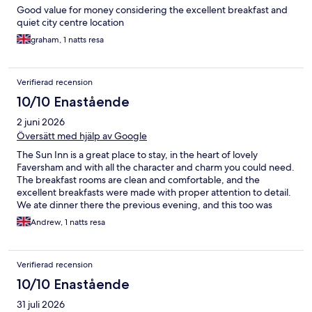
Good value for money considering the excellent breakfast and
quiet city centre location
graham, 1 natts resa
Verifierad recension
10/10 Enastående
2 juni 2026
Översätt med hjälp av Google
The Sun Inn is a great place to stay, in the heart of lovely
Faversham and with all the character and charm you could need.
The breakfast rooms are clean and comfortable, and the
excellent breakfasts were made with proper attention to detail.
We ate dinner there the previous evening, and this too was
excellent and great value. I shall certainly be booking again.
Andrew, 1 natts resa
Verifierad recension
10/10 Enastående
31 juli 2026