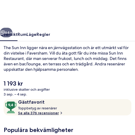
regående
Nästa
64+
Översikt
Rum
Läge
Regler
The Sun Inn ligger nära en järnvägsstation och är ett utmärkt val för
din vistelse i Faversham. Vill du äta gott får du inte missa Sun Inn
Restaurant, där man serverar frukost, lunch och middag. Det finns
även en bar/lounge, en terrass och en trädgård. Andra resenärer
uppskattar den hjälpsamma personalen.
Det
1 193 kr
nuvarande
inklusive skatter och avgifter
priset
3 sep. – 4 sep.
Boendets fasad
är
Recensioner
9,4
Gästfavorit
1 193 kr
T
av
Toppbetyg av resenärer
o
Se alla 376 recensioner
10,
p
Gästfavorit
p
Populära bekvämligheter
b
e