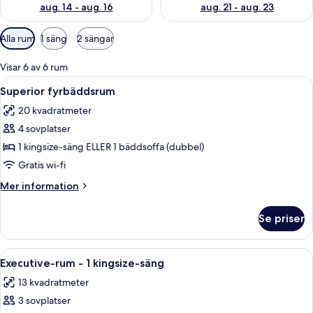
aug. 14 - aug. 16
aug. 21 - aug. 23
Tillgängliga
Alla rum
1 säng
2 sängar
filter
för
Visar 6 av 6 rum
rum
Öppna
Ett sovrum med en stor säng, synliga t
8
Superior fyrbäddsrum
alla
20 kvadratmeter
foton
4 sovplatser
för
Superior
1 kingsize-säng ELLER 1 bäddsoffa (dubbel)
fyrbäddsrum
Gratis wi-fi
Mer
Mer information
information
om
Se priser
Superior
fyrbäddsrum
Öppna
Ett sovrum med synliga träbjälkar, en s
6
Executive-rum - 1 kingsize-säng
alla
13 kvadratmeter
foton
3 sovplatser
för