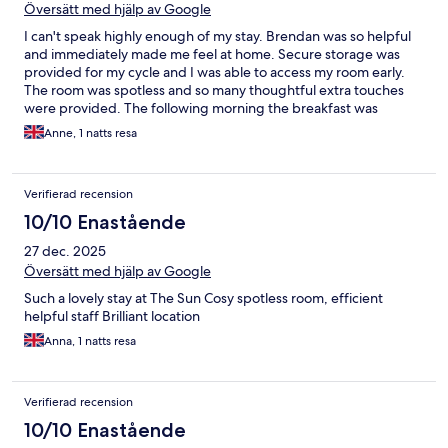
Översätt med hjälp av Google
I can't speak highly enough of my stay. Brendan was so helpful
and immediately made me feel at home. Secure storage was
provided for my cycle and I was able to access my room early.
The room was spotless and so many thoughtful extra touches
were provided. The following morning the breakfast was
excellent and plentiful. I met more of the staff and again they
Anne, 1 natts resa
were so friendly. I look forward to returning. Thanks
Verifierad recension
10/10 Enastående
27 dec. 2025
Översätt med hjälp av Google
Such a lovely stay at The Sun Cosy spotless room, efficient
helpful staff Brilliant location
Anna, 1 natts resa
Verifierad recension
10/10 Enastående