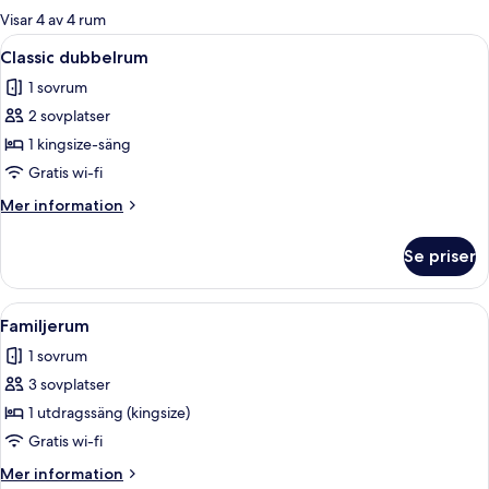
för
Visar 4 av 4 rum
rum
Öppna
En säng med en sänggavel i trä, vita 
6
Classic dubbelrum
alla
1 sovrum
foton
2 sovplatser
för
Classic
1 kingsize-säng
dubbelrum
Gratis wi-fi
Mer
Mer information
information
om
Se priser
Classic
dubbelrum
Öppna
En snyggt bäddad säng med en trägave
6
Familjerum
alla
1 sovrum
foton
3 sovplatser
för
Familjerum
1 utdragssäng (kingsize)
Gratis wi-fi
Mer
Mer information