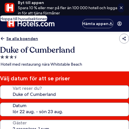
Byt till appen
Spara 10 % eller mer på fler än 100 000 hotell och logga
in för att tjäna förmåner
Hoppa till huvudsektionen
Hämta appen
Se alla boenden
Duke of Cumberland
3.5-
stjärnigt
Hotell med restaurang nära Whitstable Beach
boende
Välj datum för att se priser
Vart reser du?
Datum
Gäster