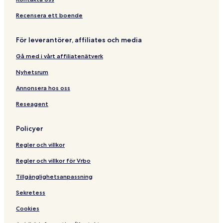
f
o
Recensera ett boende
r
8
För leverantörer, affiliates och media
!
Gå med i vårt affiliatenätverk
Nyhetsrum
Annonsera hos oss
Reseagent
Policyer
Regler och villkor
Regler och villkor för Vrbo
Tillgänglighetsanpassning
Sekretess
Cookies