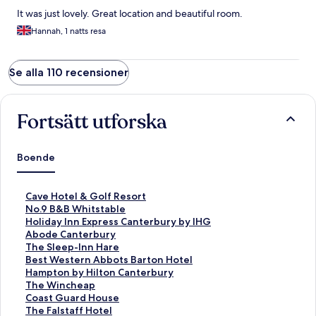
It was just lovely. Great location and beautiful room.
Hannah, 1 natts resa
Se alla 110 recensioner
Fortsätt utforska
Boende
L
Cave Hotel & Golf Resort
ä
L
No.9 B&B Whitstable
n
ä
L
Holiday Inn Express Canterbury by IHG
k
n
ä
L
Abode Canterbury
t
k
n
ä
L
The Sleep-Inn Hare
i
t
k
n
ä
L
Best Western Abbots Barton Hotel
l
i
t
k
n
ä
L
Hampton by Hilton Canterbury
l
l
i
t
k
n
ä
L
The Wincheap
s
l
l
i
t
k
n
ä
L
Coast Guard House
i
s
l
l
i
t
k
n
ä
L
The Falstaff Hotel