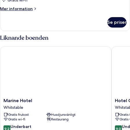
Gratis wi-fi
Mer
Mer information
information
om
Se priser
Lyxrum
Liknande boenden
Marine Hotel
Hotel Co
Marine
Hotel
Marine Hotel
Hotel 
Hotel
Continen
Whitstable
Whitsta
Whitstable
Whitsta
Gratis frukost
Husdjursvänligt
Gratis 
Gratis wi-fi
Restaurang
Gratis 
9.2
9.0
Underbart
Und
9,2
9,0