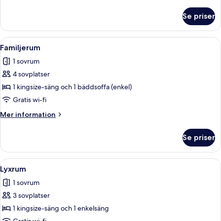
information
om
Se priser
Familjerum
Öppna
En dubbelsäng med mönstrat sänglinn
5
Familjerum
alla
1 sovrum
foton
4 sovplatser
för
Familjerum
1 kingsize-säng och 1 bäddsoffa (enkel)
Gratis wi-fi
Mer
Mer information
information
om
Se priser
Familjerum
Öppna
Ett sovrum med två sängar, träpanel
5
Lyxrum
alla
1 sovrum
foton
3 sovplatser
för
Lyxrum
1 kingsize-säng och 1 enkelsäng