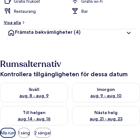
Gratis frukost
Gratis wi-fi
y
g
Restaurang
Bar
a
Visa alla
v
Främsta bekvämligheter
(4)
r
e
s
e
Rumsalternativ
n
ä
r
Kontrollera tillgängligheten för dessa datum
e
r
Kontrollera tillgängligheten för ikväll aug. 8 - aug. 9
Kontrollera tillgängligheten f
Ikväll
Imorgon
aug. 8 - aug. 9
aug. 9 - aug. 10
Kontrollera tillgängligheten för den här helgen aug. 14 - aug. 
Kontrollera tillgängligheten fö
Till helgen
Nästa helg
aug. 14 - aug. 16
aug. 21 - aug. 23
Tillgängliga
Alla rum
1 säng
2 sängar
filter