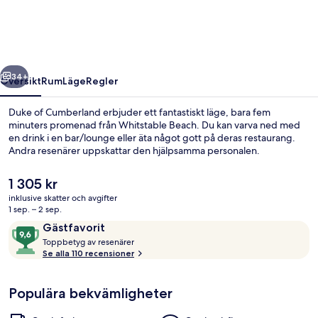
regående
Nästa
34+
Översikt
Rum
Läge
Regler
Duke of Cumberland erbjuder ett fantastiskt läge, bara fem
minuters promenad från Whitstable Beach. Du kan varva ned med
en drink i en bar/lounge eller äta något gott på deras restaurang.
Andra resenärer uppskattar den hjälpsamma personalen.
Det
1 305 kr
nuvarande
inklusive skatter och avgifter
priset
1 sep. – 2 sep.
är
Recensioner
9,6
Gästfavorit
Exteriör
1 305 kr
T
av
Toppbetyg av resenärer
o
Se alla 110 recensioner
10,
p
Gästfavorit
p
Populära bekvämligheter
b
e
t