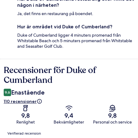
någon i närheten?
Ja, det finns en restaurang på boendet.
Hur är området vid Duke of Cumberland?
Duke of Cumberland ligger 4 minuters promenad från
Whitstable Beach och 5 minuters promenad från Whitstable
and Seasalter Golf Club.
Recensioner för Duke of
Recensioner
Cumberland
Enastående
9,6
110 recensioner
9,8
9,4
9,8
Renlighet
Bekvämligheter
Personal och service
Recensioner
Verifierad recension