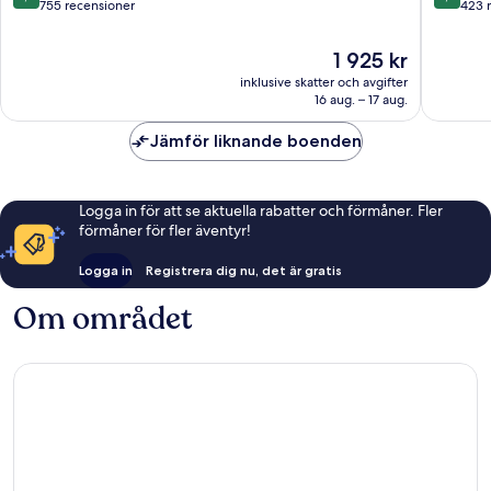
av
av
755 recensioner
423 
10,
10,
Underbart,
Underba
Priset
1 925 kr
755 recensioner
423 rec
är
inklusive skatter och avgifter
1 925 kr
16 aug. – 17 aug.
Jämför liknande boenden
Logga in för att se aktuella rabatter och förmåner. Fler
förmåner för fler äventyr!
Logga in
Registrera dig nu, det är gratis
Om området