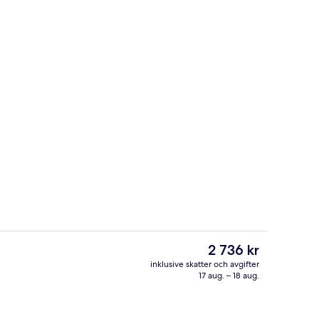
Privat strand, vit sandstrand, solsto
deo
Det
2 736 kr
nuvarande
inklusive skatter och avgifter
priset
17 aug. – 18 aug.
 havsutsikt (Premium Level) | Sängtillbehör av högsta kvalitet och minibar
Behandlingsrum för par, bastu, bubbe
är
2 736 kr