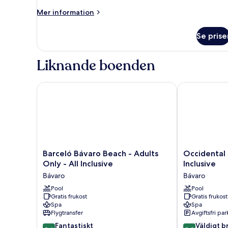
(Family
Mer
Mer information
Premium
information
om
Level
Se prise
Juniorsvit
-
(Family
3A2C)
Premium
Liknande boenden
Level
-
3A2C)
Barceló Bávaro Beach - Adults Only - All Inclusive
Occidental Pun
Barceló
Occidental
Barceló Bávaro Beach - Adults
Occidental 
Bávaro
Punta
Only - All Inclusive
Inclusive
Beach
Cana
Bávaro
Bávaro
-
-
Adults
Pool
All
Pool
Gratis frukost
Gratis frukost
Only
Inclusive
Spa
Spa
-
Bávaro
Flygtransfer
Avgiftsfri pa
All
8.6
8.0
Inclusive
Fantastiskt
Väldigt b