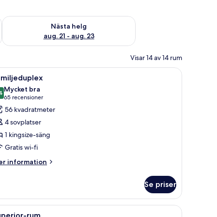
är helgen aug. 14 - aug. 16
Kontrollera tillgängligheten för nästa helg aug. 21 - aug. 23
Nästa helg
aug. 21 - aug. 23
Visar 14 av 14 rum
avet.
 en trädgård med palmer och en gul byggnad i bakgrunden.
ppna
Ett hotellrum med två sängar, ett skrivbord m
5
miljeduplex
la
Mycket bra
oton
4
8,4 av 10
(65 recensioner)
65 recensioner
ör
56 kvadratmeter
amiljeduplex
4 sovplatser
1 kingsize-säng
Gratis wi-fi
er
r information
formation
m
Se priser
miljeduplex
ndfat, en platt-TV, en takfläkt och utsikt över omgivningarna.
ppna
Ett hotellrum med två sängar, en takfläkt, e
5
uperior-rum