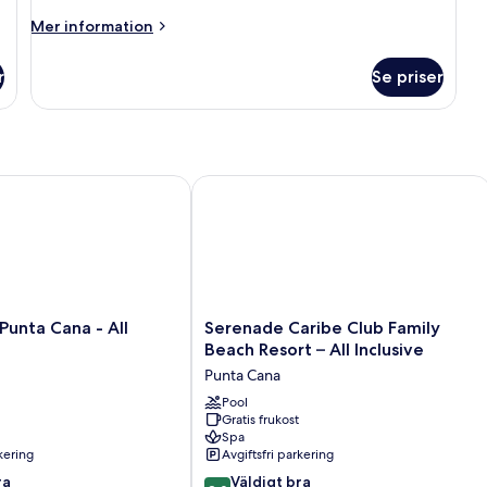
(Family
Mer
Mer information
Premium
information
om
Level
r
Se priser
Juniorsvit
-
(Family
2A3C)
Premium
Level
-
2A3C)
ta Cana - All Inclusive
Serenade Caribe Club Family Beach Res
Serenade
Punta Cana - All
Serenade Caribe Club Family
Caribe
Beach Resort – All Inclusive
Club
Punta Cana
Family
Beach
Pool
Gratis frukost
Resort
Spa
–
rkering
Avgiftsfri parkering
All
8.0
ra
Inclusive
Väldigt bra