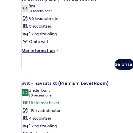
alla
Bra
foton
7,4
7,4 av 10
(10 recensioner)
10 recensioner
för
96 kvadratmeter
Juniorsvit
5 sovplatser
(Family
1 kingsize-säng
Premium
Gratis wi-fi
Level)
Mer
Mer information
information
om
Se prise
Juniorsvit
(Family
Premium
Öppna
En balkong med utsikt över str
6
Level)
Svit - havsutsikt (Premium Level Room)
alla
Underbart
foton
9,2
9,2 av 10
(20 recensioner)
20 recensioner
för
Utsikt mot havet
Svit
119 kvadratmeter
-
4 sovplatser
havsutsikt
1 kingsize-säng
(Premium