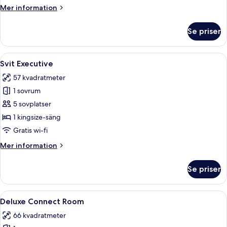
Mer
Mer information
information
om
Se priser
Premier-
rum
Öppna
Ett modernt hotellrum med en stor sän
8
Svit Executive
alla
57 kvadratmeter
foton
1 sovrum
för
Svit
5 sovplatser
Executive
1 kingsize-säng
Gratis wi-fi
Mer
Mer information
information
om
Se priser
Svit
Executive
Öppna
Ett modernt hotellrum med en stor sän
5
Deluxe Connect Room
alla
66 kvadratmeter
foton