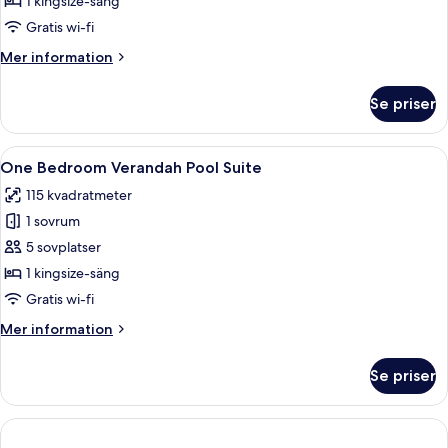
1 kingsize-säng
Residence
Gratis wi-fi
Suite
Mer
Mer information
information
om
Se priser
One
Bedroom
Residence
Öppna
Ett hotellrum med en stor säng, ett sk
8
Suite
One Bedroom Verandah Pool Suite
alla
115 kvadratmeter
foton
1 sovrum
för
One
5 sovplatser
Bedroom
1 kingsize-säng
Verandah
Gratis wi-fi
Pool
Mer
Mer information
Suite
information
om
Se priser
One
Bedroom
Verandah
Pool