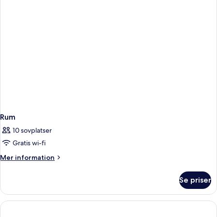
Rum
10 sovplatser
Gratis wi-fi
Mer
Mer information
information
om
Se priser
Rum