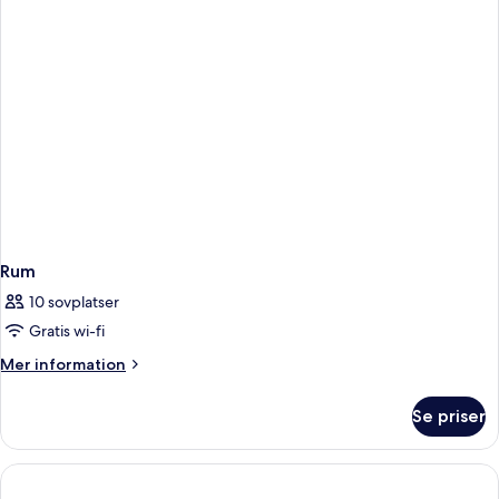
Suite
Rum
10 sovplatser
Gratis wi-fi
Mer
Mer information
information
om
Se priser
Rum