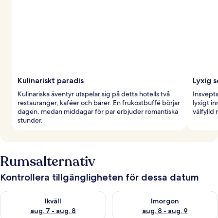
Kulinariskt paradis
Lyxig 
Kulinariska äventyr utspelar sig på detta hotells två
Insvepta
restauranger, kaféer och barer. En frukostbuffé börjar
lyxigt 
dagen, medan middagar för par erbjuder romantiska
välfylld
stunder.
Rumsalternativ
Kontrollera tillgängligheten för dessa datum
Kontrollera tillgängligheten för ikväll aug. 7 - aug. 8
Kontrollera tillgängligheten f
Ikväll
Imorgon
aug. 7 - aug. 8
aug. 8 - aug. 9