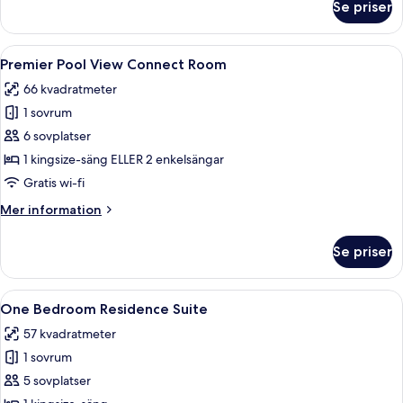
Se priser
Executive
Connect
Room
Öppna
Ett hotellrum med en stor säng, en pla
7
Premier Pool View Connect Room
alla
66 kvadratmeter
foton
1 sovrum
för
Premier
6 sovplatser
Pool
1 kingsize-säng ELLER 2 enkelsängar
View
Gratis wi-fi
Connect
Mer
Mer information
Room
information
om
Se priser
Premier
Pool
View
Öppna
Ett modernt kök med träskåp, en inby
5
Connect
One Bedroom Residence Suite
alla
Room
57 kvadratmeter
foton
1 sovrum
för
One
5 sovplatser
Bedroom