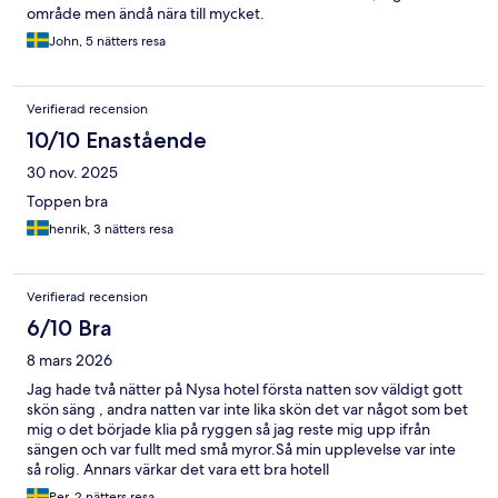
område men ändå nära till mycket.
John, 5 nätters resa
Verifierad recension
10/10 Enastående
30 nov. 2025
Toppen bra
henrik, 3 nätters resa
Verifierad recension
6/10 Bra
8 mars 2026
Jag hade två nätter på Nysa hotel första natten sov väldigt gott
skön säng , andra natten var inte lika skön det var något som bet
mig o det började klia på ryggen så jag reste mig upp ifrån
sängen och var fullt med små myror.Så min upplevelse var inte
så rolig. Annars värkar det vara ett bra hotell
Per, 2 nätters resa