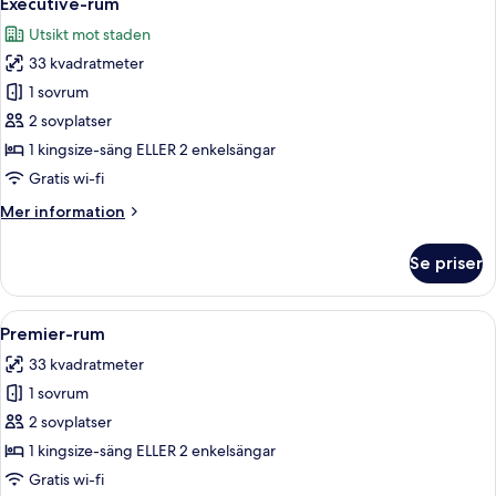
Executive-rum
alla
Utsikt mot staden
foton
33 kvadratmeter
för
Executive-
1 sovrum
rum
2 sovplatser
1 kingsize-säng ELLER 2 enkelsängar
Gratis wi-fi
Mer
Mer information
information
om
Se priser
Executive-
rum
Öppna
Ett hotellrum med två sängar, ett skriv
7
Premier-rum
alla
33 kvadratmeter
foton
1 sovrum
för
Premier-
2 sovplatser
rum
1 kingsize-säng ELLER 2 enkelsängar
Gratis wi-fi