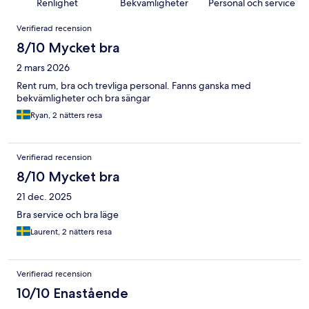
Renlighet
Bekvämligheter
Personal och service
Recensioner
Verifierad recension
8/10 Mycket bra
2 mars 2026
Rent rum, bra och trevliga personal. Fanns ganska med
bekvämligheter och bra sängar
Ryan, 2 nätters resa
Verifierad recension
8/10 Mycket bra
21 dec. 2025
Bra service och bra läge
Laurent, 2 nätters resa
Verifierad recension
10/10 Enastående