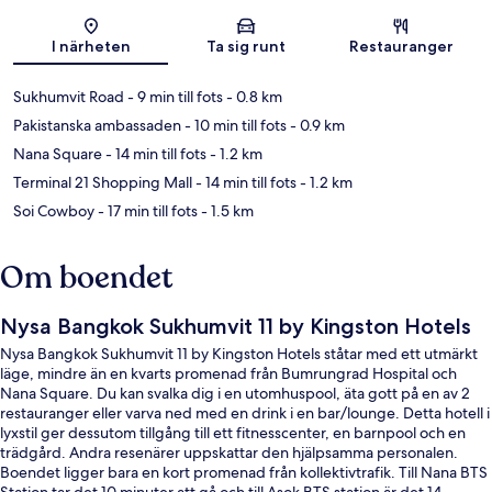
Karta
I närheten
Ta sig runt
Restauranger
Sukhumvit Road
- 9 min till fots
- 0.8 km
Pakistanska ambassaden
- 10 min till fots
- 0.9 km
Nana Square
- 14 min till fots
- 1.2 km
Terminal 21 Shopping Mall
- 14 min till fots
- 1.2 km
Soi Cowboy
- 17 min till fots
- 1.5 km
Om boendet
Nysa Bangkok Sukhumvit 11 by Kingston Hotels
Nysa Bangkok Sukhumvit 11 by Kingston Hotels ståtar med ett utmärkt
läge, mindre än en kvarts promenad från Bumrungrad Hospital och
Nana Square. Du kan svalka dig i en utomhuspool, äta gott på en av 2
restauranger eller varva ned med en drink i en bar/lounge. Detta hotell i
lyxstil ger dessutom tillgång till ett fitnesscenter, en barnpool och en
trädgård. Andra resenärer uppskattar den hjälpsamma personalen.
Boendet ligger bara en kort promenad från kollektivtrafik. Till Nana BTS
Station tar det 10 minuter att gå och till Asok BTS station är det 14