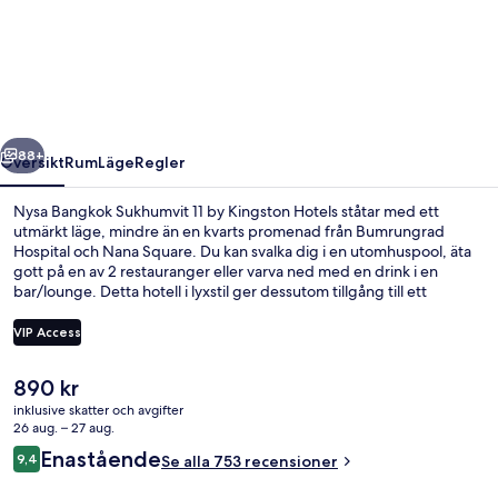
Bangkok
Sukhumvit
11
by
Kingston
regående
Nästa
Hotels
88+
Översikt
Rum
Läge
Regler
Nysa Bangkok Sukhumvit 11 by Kingston Hotels ståtar med ett
utmärkt läge, mindre än en kvarts promenad från Bumrungrad
Hospital och Nana Square. Du kan svalka dig i en utomhuspool, äta
gott på en av 2 restauranger eller varva ned med en drink i en
bar/lounge. Detta hotell i lyxstil ger dessutom tillgång till ett
fitnesscenter, en barnpool och en trädgård. Andra resenärer
uppskattar den hjälpsamma personalen. Boendet ligger bara en
VIP Access
kort promenad från kollektivtrafik. Till Nana BTS Station tar det 10
minuter att gå och till Asok BTS station är det 14 minuter.
Det
890 kr
Restaurang
nuvarande
inklusive skatter och avgifter
priset
26 aug. – 27 aug.
är
Recensioner
Enastående
9,4
Se alla 753 recensioner
890 kr
9,4 av 10,