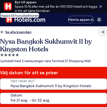
Byt till appen
Spara 10 % eller mer på fler än 100 000 hotell och logga
in för att tjäna förmåner
Hoppa till huvudsektionen
Hämta appen
Se alla boenden
Nysa Bangkok Sukhumvit 11 by
Kingston Hotels
5.0-
stjärnigt
Lyxhotell med 2 restauranger nära Terminal 21 Shopping Mall
boende
Välj datum för att se priser
Vart reser du?
Datum