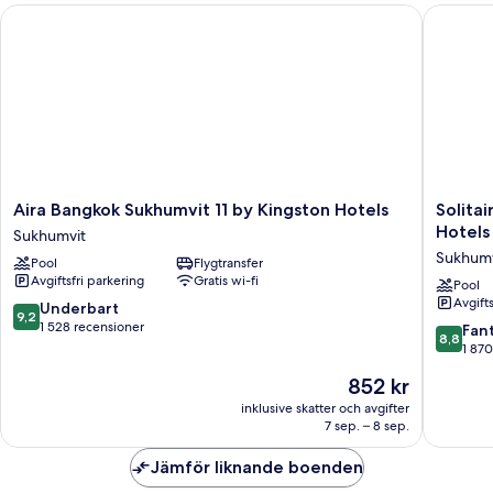
Aira Bangkok Sukhumvit 11 by Kingston Hotels
Solitair
Aira
Solitaire
Aira Bangkok Sukhumvit 11 by Kingston Hotels
Solita
Bangkok
Bangko
Hotels
Sukhumvit
Sukhumvit
Sukhumv
Sukhumv
Pool
Flygtransfer
11
11
Avgiftsfri parkering
Gratis wi-fi
by
by
Pool
Avgift
Kingston
Kingsto
9.2
Underbart
9,2
Hotels
Hotels
av
1 528 recensioner
8.8
Fant
8,8
Sukhumvit
Sukhumv
10,
av
1 870
Underbart,
10,
Priset
852 kr
1 528 recensioner
Fantastis
är
1 870 re
inklusive skatter och avgifter
852 kr
7 sep. – 8 sep.
Jämför liknande boenden