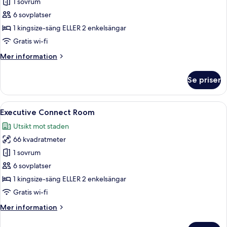
1 sovrum
för
Deluxe
6 sovplatser
Connect
1 kingsize-säng ELLER 2 enkelsängar
Room
Gratis wi-fi
Mer
Mer information
information
om
Se priser
Deluxe
Connect
Room
Öppna
Sängtillbehör av högsta kvalitet och 
7
Executive Connect Room
alla
Utsikt mot staden
foton
66 kvadratmeter
för
Executive
1 sovrum
Connect
6 sovplatser
Room
1 kingsize-säng ELLER 2 enkelsängar
Gratis wi-fi
Mer
Mer information
information
om