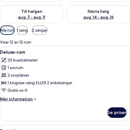
Kontrollera tillgängligheten för den här helgen aug. 7 - aug. 9
Kontrollera tillgängligheten fö
Till helgen
Nästa helg
aug. 7 - aug. 9
aug. 14 - aug. 16
Tillgängliga
Alla rum
1 säng
2 sängar
filter
för
Visar 12 av 12 rum
rum
Öppna
Ett modernt hotellrum med en stor sän
5
Deluxe-rum
alla
33 kvadratmeter
foton
1 sovrum
för
Deluxe-
2 sovplatser
rum
1 kingsize-säng ELLER 2 enkelsängar
Gratis wi-fi
Mer
Mer information
information
om
Se priser
Deluxe-
rum
Öppna
Ett hotellrum med en stor säng, ett 
11