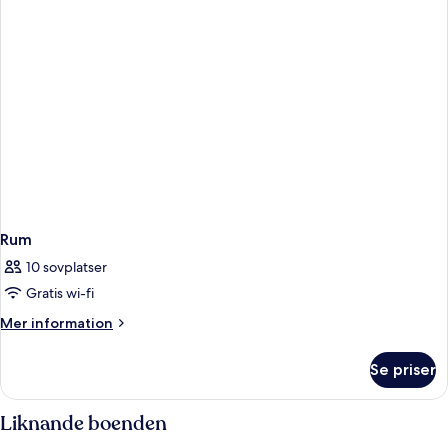
Rum
10 sovplatser
Gratis wi-fi
Mer
Mer information
information
om
Se priser
Rum
Liknande boenden