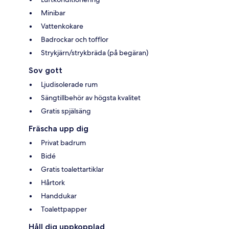
Minibar
Vattenkokare
Badrockar och tofflor
Strykjärn/strykbräda (på begäran)
Sov gott
Ljudisolerade rum
Sängtillbehör av högsta kvalitet
Gratis spjälsäng
Fräscha upp dig
Privat badrum
Bidé
Gratis toalettartiklar
Hårtork
Handdukar
Toalettpapper
Håll dig uppkopplad