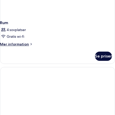
Rum
4 sovplatser
Gratis wi-fi
Mer
Mer information
information
om
Se priser
Rum