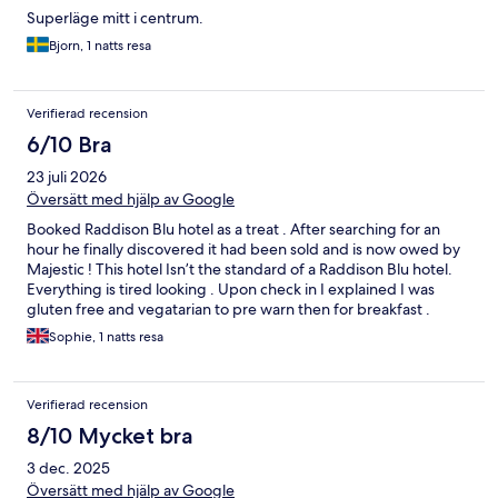
Superläge mitt i centrum.
Bjorn, 1 natts resa
Verifierad recension
6/10 Bra
23 juli 2026
Översätt med hjälp av Google
Booked Raddison Blu hotel as a treat . After searching for an
hour he finally discovered it had been sold and is now owed by
Majestic ! This hotel Isn’t the standard of a Raddison Blu hotel.
Everything is tired looking . Upon check in I explained I was
gluten free and vegatarian to pre warn then for breakfast .
Waste of time as no veggie sausages and no gluten free cereal,
Sophie, 1 natts resa
bread etc. would Never stay there again as premier inn has far
more to offer than this hotel
Verifierad recension
8/10 Mycket bra
3 dec. 2025
Översätt med hjälp av Google