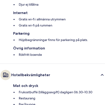
Djur ej tillåtna
Internet
Gratis wi-fi i allmänna utrymmen
Gratis wi-fi på rummen
Parkering
Höjdbegränsningar finns för parkering på plats.
Övrig information
Rökfritt boende
Hotellbekvämligheter
Mat och dryck
Frukostbuffé (tilläggsavgift) dagligen 06.30–10.30
Restaurang
Bar/lounge