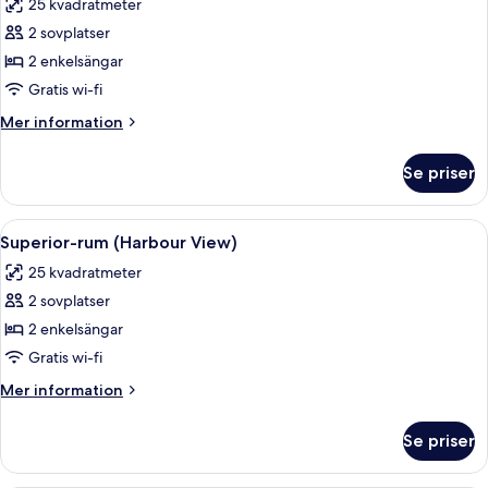
25 kvadratmeter
staden
foton
2 sovplatser
för
Premium-
2 enkelsängar
rum
Gratis wi-fi
(Harbour
Mer
Mer information
View)
information
om
Se priser
Premium-
rum
(Harbour
Öppna
Ett modernt hotellrum med en stor sän
12
View)
Superior-rum (Harbour View)
alla
25 kvadratmeter
foton
2 sovplatser
för
Superior-
2 enkelsängar
rum
Gratis wi-fi
(Harbour
Mer
Mer information
View)
information
om
Se priser
Superior-
rum
(Harbour