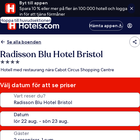
Byt till appen
Spara 10 % eller mer på fler än 100 000 hotell och logga
in för att tjäna förmåner
Hoppa till huvudsektionen
Hämta appen
Se alla boenden
Radisson Blu Hotel Bristol
4.0-
stjärnigt
Hotell med restaurang nära Cabot Circus Shopping Centre
boende
Välj datum för att se priser
Vart reser du?
Datum
Gäster