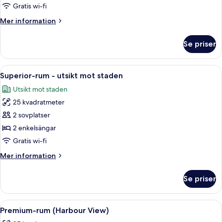
-
Gratis wi-fi
utsikt
Mer
Mer information
mot
information
staden
om
Se priser
Premium-
rum
-
Öppna
Ett hotellrum med en stor säng, utsikt 
19
utsikt
Superior-rum - utsikt mot staden
alla
mot
Utsikt mot staden
staden
foton
25 kvadratmeter
för
Superior-
2 sovplatser
rum
2 enkelsängar
-
Gratis wi-fi
utsikt
Mer
Mer information
mot
information
staden
om
Se priser
Superior-
rum
-
Öppna
Ett hotellrum med en stor säng, en tv, 
16
utsikt
Premium-rum (Harbour View)
alla
mot