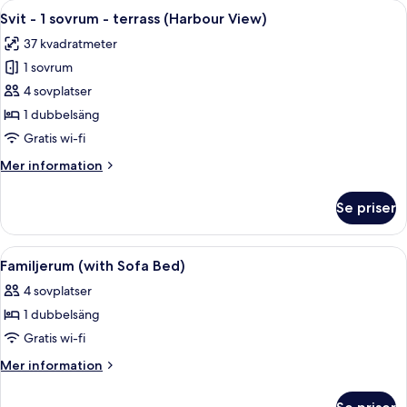
Öppna
En kaffemaskin med två koppar och en 
22
View)
Svit - 1 sovrum - terrass (Harbour View)
alla
37 kvadratmeter
foton
1 sovrum
för
Svit
4 sovplatser
-
1 dubbelsäng
1
Gratis wi-fi
sovrum
Mer
Mer information
-
information
terrass
om
Se priser
Svit
(Harbour
-
View)
1
Öppna
Sängtillbehör av högsta kvalitet och
7
sovrum
Familjerum (with Sofa Bed)
alla
-
4 sovplatser
terrass
foton
(Harbour
1 dubbelsäng
för
View)
Familjerum
Gratis wi-fi
(with
Mer
Mer information
Sofa
information
om
Bed)