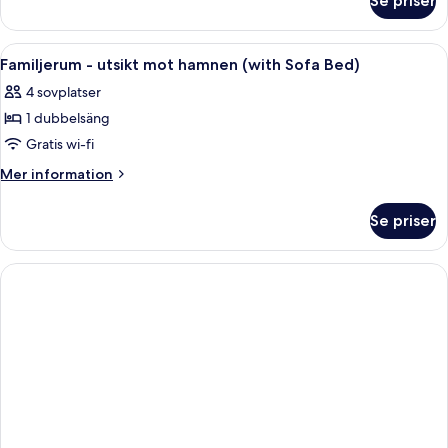
Se priser
Familjerum
(with
Sofa
Öppna
Sängtillbehör av högsta kvalitet och
8
Bed)
Familjerum - utsikt mot hamnen (with Sofa Bed)
alla
4 sovplatser
foton
1 dubbelsäng
för
Familjerum
Gratis wi-fi
-
Mer
Mer information
utsikt
information
om
mot
Se priser
Familjerum
hamnen
-
(with
utsikt
Sofa
mot
hamnen
Bed)
(with
Sofa
Bed)