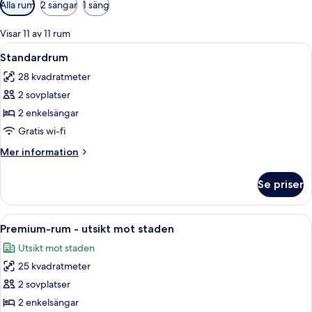
Tillgängliga
Alla rum
2 sängar
1 säng
filter
för
Visar 11 av 11 rum
rum
Öppna
Sängtillbehör av högsta kvalitet och
13
Standardrum
alla
28 kvadratmeter
foton
2 sovplatser
för
Standardrum
2 enkelsängar
Gratis wi-fi
Mer
Mer information
information
om
Se priser
Standardrum
Öppna
Ett hotellrum med en stor säng, en g
15
Premium-rum - utsikt mot staden
alla
Utsikt mot staden
foton
25 kvadratmeter
för
Premium-
2 sovplatser
rum
2 enkelsängar