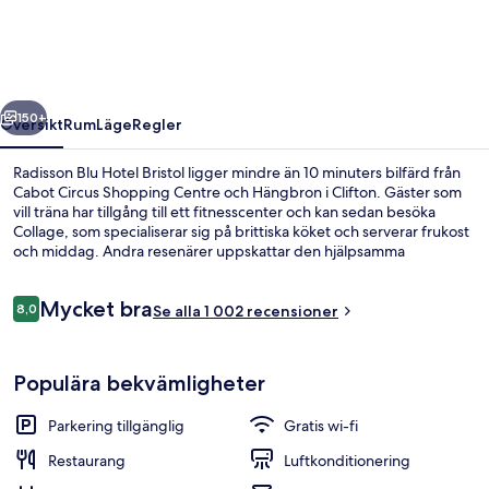
Bristol
regående
Nästa
150+
Översikt
Rum
Läge
Regler
Radisson Blu Hotel Bristol ligger mindre än 10 minuters bilfärd från
Cabot Circus Shopping Centre och Hängbron i Clifton. Gäster som
vill träna har tillgång till ett fitnesscenter och kan sedan besöka
Collage, som specialiserar sig på brittiska köket och serverar frukost
och middag. Andra resenärer uppskattar den hjälpsamma
personalen.
Recensioner
Mycket bra
8,0
Se alla 1 002 recensioner
8,0 av 10,
Frukost och middag serveras
Populära bekvämligheter
Parkering tillgänglig
Gratis wi-fi
Restaurang
Luftkonditionering