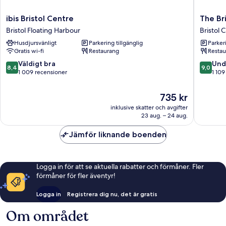
ibis
The
ibis Bristol Centre
The Br
Bristol
Bristol
Bristol Floating Harbour
Bristol 
Centre
Hotel
Husdjursvänligt
Parkering tillgänglig
Parkeri
Bristol
Bristol
Gratis wi-fi
Restaurang
Restau
Floating
City
Harbour
Centre
8.4
9.0
Väldigt bra
Und
8,4
9,0
av
av
1 009 recensioner
1 109
10,
10,
Väldigt
Underba
Priset
735 kr
bra,
1 109 re
är
inklusive skatter och avgifter
1 009 recensioner
735 kr
23 aug. – 24 aug.
Jämför liknande boenden
Logga in för att se aktuella rabatter och förmåner. Fler
förmåner för fler äventyr!
Logga in
Registrera dig nu, det är gratis
Om området