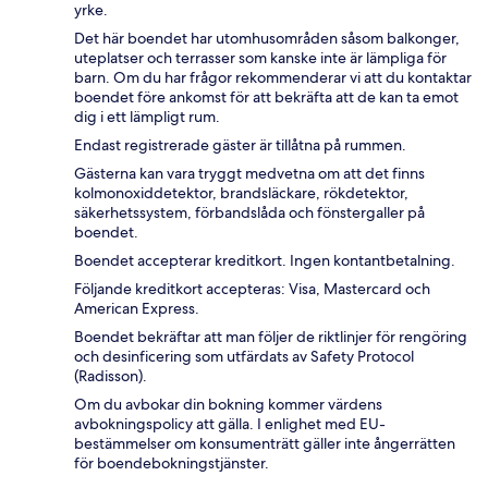
yrke.
Det här boendet har utomhusområden såsom balkonger,
uteplatser och terrasser som kanske inte är lämpliga för
barn. Om du har frågor rekommenderar vi att du kontaktar
boendet före ankomst för att bekräfta att de kan ta emot
dig i ett lämpligt rum.
Endast registrerade gäster är tillåtna på rummen.
Gästerna kan vara tryggt medvetna om att det finns
kolmonoxiddetektor, brandsläckare, rökdetektor,
säkerhetssystem, förbandslåda och fönstergaller på
boendet.
Boendet accepterar kreditkort. Ingen kontantbetalning.
Följande kreditkort accepteras: Visa, Mastercard och
American Express.
Boendet bekräftar att man följer de riktlinjer för rengöring
och desinficering som utfärdats av Safety Protocol
(Radisson).
Om du avbokar din bokning kommer värdens
avbokningspolicy att gälla. I enlighet med EU-
bestämmelser om konsumenträtt gäller inte ångerrätten
för boendebokningstjänster.