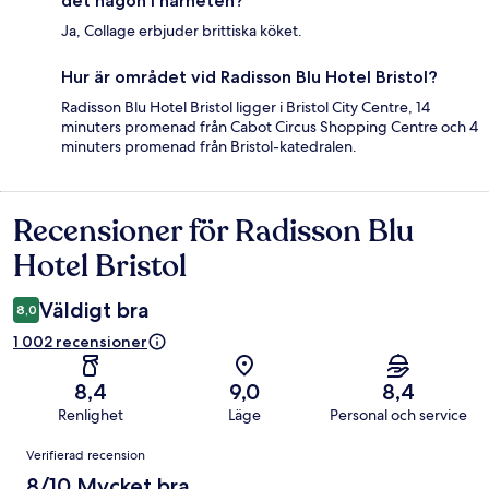
det någon i närheten?
Ja, Collage erbjuder brittiska köket.
Hur är området vid Radisson Blu Hotel Bristol?
Radisson Blu Hotel Bristol ligger i Bristol City Centre, 14
minuters promenad från Cabot Circus Shopping Centre och 4
minuters promenad från Bristol-katedralen.
Recensioner för Radisson Blu
Recensioner
Hotel Bristol
Väldigt bra
8,0
1 002 recensioner
8,4
9,0
8,4
Renlighet
Läge
Personal och service
Recensioner
Verifierad recension
8/10 Mycket bra