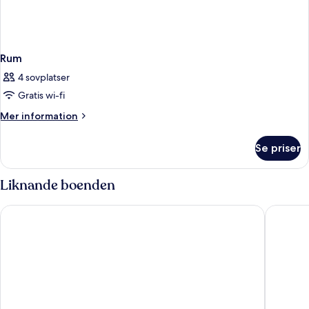
Rum
4 sovplatser
Gratis wi-fi
Mer
Mer information
information
om
Se priser
Rum
Liknande boenden
ibis Bristol Centre
The Bris