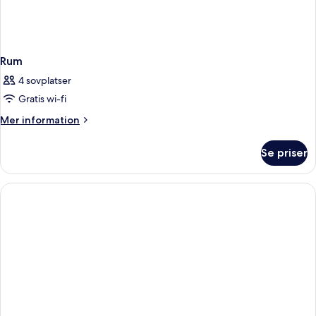
Rum
4 sovplatser
Gratis wi-fi
Mer
Mer information
information
om
Se priser
Rum