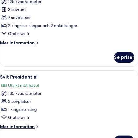
125 kvadratmeter
för
3
3 sovrum
Bedroom
7 sovplatser
Residence
2 kingsize-sängar och 2 enkelsängar
Sea
Gratis wi-fi
View
Mer
Mer information
information
om
Se priser
3
Bedroom
Residence
Öppna
Ett modernt matområde med ett träbord
5
Sea
Svit Presidential
alla
View
Utsikt mot havet
foton
135 kvadratmeter
för
Svit
3 sovplatser
Presidential
1 kingsize-säng
Gratis wi-fi
Mer
Mer information
information
om