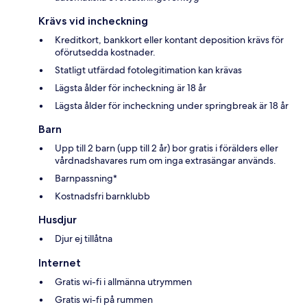
Krävs vid incheckning
Kreditkort, bankkort eller kontant deposition krävs för
oförutsedda kostnader.
Statligt utfärdad fotolegitimation kan krävas
Lägsta ålder för incheckning är 18 år
Lägsta ålder för incheckning under springbreak är 18 år
Barn
Upp till 2 barn (upp till 2 år) bor gratis i förälders eller
vårdnadshavares rum om inga extrasängar används.
Barnpassning*
Kostnadsfri barnklubb
Husdjur
Djur ej tillåtna
Internet
Gratis wi-fi i allmänna utrymmen
Gratis wi-fi på rummen