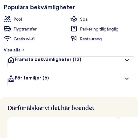
p
Populära bekvämligheter
b
e
t
Pool
Spa
y
g
Flygtransfer
Parkering tillgänglig
Gratis wi-fi
Restaurang
a
v
Visa alla
r
Främsta bekvämligheter
(12)
e
s
e
För familjer
(6)
n
ä
r
e
r
Därför älskar vi det här boendet