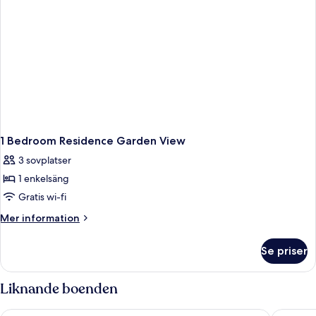
1 Bedroom Residence Garden View
3 sovplatser
1 enkelsäng
Gratis wi-fi
Mer
Mer information
information
om
Se priser
1
Bedroom
Residence
Liknande boenden
Garden
View
Hotel Croatia
Hotel Su