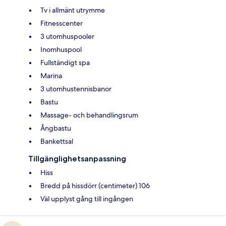
Tv i allmänt utrymme
Fitnesscenter
3 utomhuspooler
Inomhuspool
Fullständigt spa
Marina
3 utomhustennisbanor
Bastu
Massage- och behandlingsrum
Ångbastu
Bankettsal
Tillgänglighetsanpassning
Hiss
Bredd på hissdörr (centimeter) 106
Väl upplyst gång till ingången