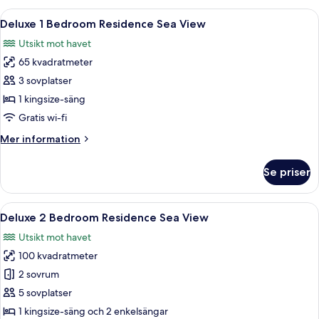
Öppna
En balkong med två solstolar, ett litet
7
Deluxe 1 Bedroom Residence Sea View
alla
Utsikt mot havet
foton
65 kvadratmeter
för
Deluxe
3 sovplatser
1
1 kingsize-säng
Bedroom
Gratis wi-fi
Residence
Mer
Mer information
Sea
information
View
om
Se priser
Deluxe
1
Bedroom
Öppna
En balkong med möbler i rotting, ett
9
Residence
Deluxe 2 Bedroom Residence Sea View
alla
Sea
Utsikt mot havet
View
foton
100 kvadratmeter
för
Deluxe
2 sovrum
2
5 sovplatser
Bedroom
1 kingsize-säng och 2 enkelsängar