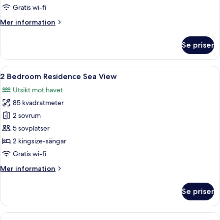
Residence
Gratis wi-fi
Sea
Mer
Mer information
View
information
om
Se priser
Deluxe
2
Bedroom
Öppna
Ett modernt hotellrum med en sittgrup
7
Residence
2 Bedroom Residence Sea View
alla
Sea
Utsikt mot havet
View
foton
85 kvadratmeter
för
2
2 sovrum
Bedroom
5 sovplatser
Residence
2 kingsize-sängar
Sea
Gratis wi-fi
View
Mer
Mer information
information
om
Se priser
2
Bedroom
Residence
Öppna
En uteplats med två solstolar, en träp