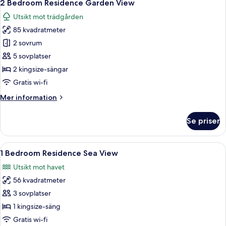
12
Sea
2 Bedroom Residence Garden View
alla
View
Utsikt mot trädgården
foton
85 kvadratmeter
för
2
2 sovrum
Bedroom
5 sovplatser
Residence
2 kingsize-sängar
Garden
Gratis wi-fi
View
Mer
Mer information
information
om
Se priser
2
Bedroom
Residence
Öppna
Ett modernt hotellrum med en matplats
7
Garden
1 Bedroom Residence Sea View
alla
View
Utsikt mot havet
foton
56 kvadratmeter
för
1
3 sovplatser
Bedroom
1 kingsize-säng
Residence
Gratis wi-fi