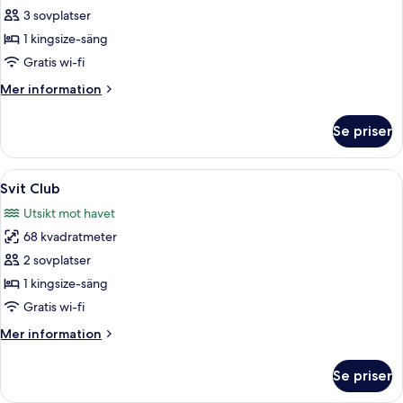
Svit
3 sovplatser
Executive
1 kingsize-säng
Gratis wi-fi
Mer
Mer information
information
om
Se priser
Svit
Executive
Öppna
En balkong med möbler i rotting, ett 
6
Svit Club
alla
Utsikt mot havet
foton
68 kvadratmeter
för
Svit
2 sovplatser
Club
1 kingsize-säng
Gratis wi-fi
Mer
Mer information
information
om
Se priser
Svit
Club