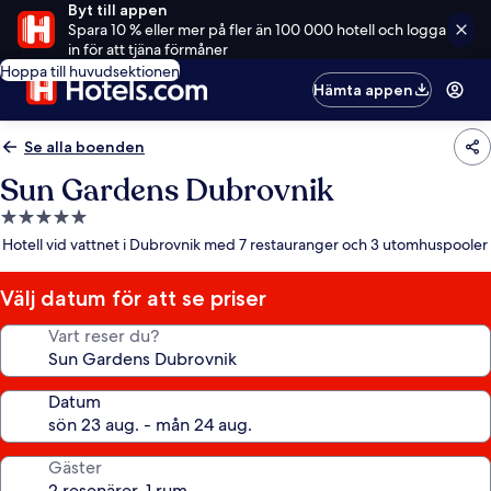
Byt till appen
Spara 10 % eller mer på fler än 100 000 hotell och logga
in för att tjäna förmåner
Hoppa till huvudsektionen
Hämta appen
Se alla boenden
Sun Gardens Dubrovnik
5.0-
stjärnigt
Hotell vid vattnet i Dubrovnik med 7 restauranger och 3 utomhuspooler
boende
Välj datum för att se priser
Vart reser du?
Datum
Gäster