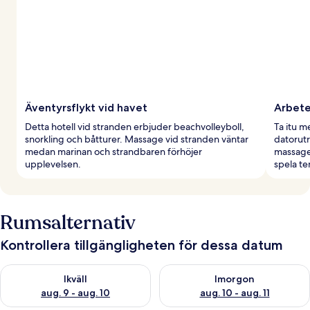
Äventyrsflykt vid havet
Arbete
Detta hotell vid stranden erbjuder beachvolleyboll,
Ta itu 
snorkling och båtturer. Massage vid stranden väntar
datorut
medan marinan och strandbaren förhöjer
massage 
upplevelsen.
spela te
Rumsalternativ
Kontrollera tillgängligheten för dessa datum
Kontrollera tillgängligheten för ikväll aug. 9 - aug. 10
Kontrollera tillgängligheten fö
Ikväll
Imorgon
aug. 9 - aug. 10
aug. 10 - aug. 11