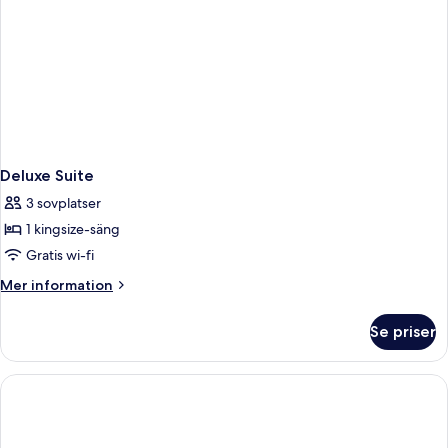
Deluxe Suite
3 sovplatser
1 kingsize-säng
Gratis wi-fi
Mer
Mer information
information
om
Se priser
Deluxe
Suite