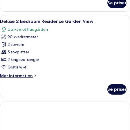
Se priser
Svit
Presidential
Öppna
En uteservering med ett bord dukat f
7
Deluxe 2 Bedroom Residence Garden View
alla
Utsikt mot trädgården
foton
90 kvadratmeter
för
Deluxe
2 sovrum
2
5 sovplatser
Bedroom
2 kingsize-sängar
Residence
Gratis wi-fi
Garden
Mer
Mer information
View
information
om
Se priser
Deluxe
2
Bedroom
Residence
Garden
View