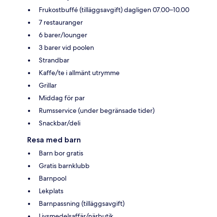
Frukostbuffé (tilläggsavgift) dagligen 07.00–10.00
7 restauranger
6 barer/lounger
3 barer vid poolen
Strandbar
Kaffe/te i allmänt utrymme
Grillar
Middag för par
Rumsservice (under begränsade tider)
Snackbar/deli
Resa med barn
Barn bor gratis
Gratis barnklubb
Barnpool
Lekplats
Barnpassning (tilläggsavgift)
Livsmedelsaffär/närbutik