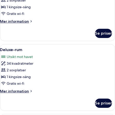
2 sovplatser
1 kingsize-säng
Gratis wi-fi
Mer
Mer information
information
om
Se priser
Presidential
Suite
Öppna
Ett hotellrum med ett stort fönster so
5
Deluxe-rum
alla
Utsikt mot havet
foton
34 kvadratmeter
för
Deluxe-
2 sovplatser
rum
1 kingsize-säng
Gratis wi-fi
Mer
Mer information
information
om
Se priser
Deluxe-
rum