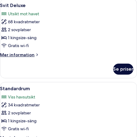
Öppna
Ett modernt hotellrum med en soffa, en
6
Svit Deluxe
alla
Utsikt mot havet
foton
68 kvadratmeter
för
Svit
2 sovplatser
Deluxe
1 kingsize-säng
Gratis wi-fi
Mer
Mer information
information
om
Se priser
Svit
Deluxe
Öppna
Ett hotellrum med en säng, två sängbo
6
Standardrum
alla
Viss havsutsikt
foton
34 kvadratmeter
för
Standardrum
2 sovplatser
1 kingsize-säng
Gratis wi-fi