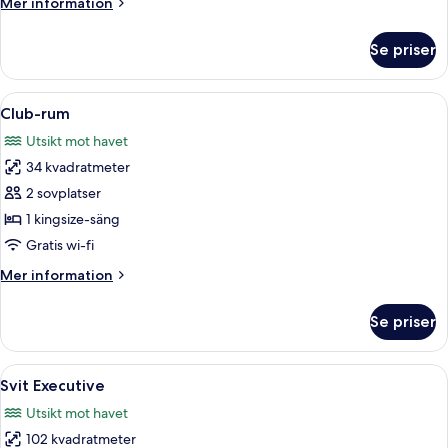
Mer
Mer information
information
om
Se priser
Standardrum
Öppna
En balkong med möbler i rotting, en sk
6
Club-rum
alla
Utsikt mot havet
foton
34 kvadratmeter
för
Club-
2 sovplatser
rum
1 kingsize-säng
Gratis wi-fi
Mer
Mer information
information
om
Se priser
Club-
rum
Öppna
En balkong med utsikt över havet och 
11
Svit Executive
alla
Utsikt mot havet
foton
102 kvadratmeter
för