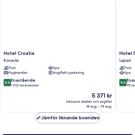
Hotel
Hotel
Hotel Croatia
Hotel 
Croatia
Sumrati
Konavle
Lapad
Konavle
Lapad
Pool
Spa
Pool
Flygtransfer
Avgiftsfri parkering
Spa
9.4
9.6
Enastående
Ena
9,4
9,6
av
av
1 013 recensioner
75 r
10,
10,
Priset
5 371 kr
Enastående,
Enaståe
är
1 013 recensioner
75 recen
inklusive skatter och avgifter
5 371 kr
18 aug. – 19 aug.
Jämför liknande boenden