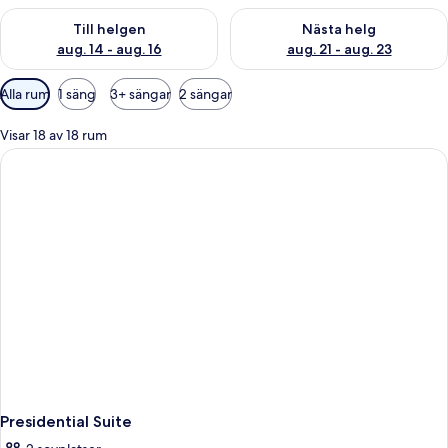
Kontrollera tillgängligheten för den här helgen aug. 14 - aug. 
Kontrollera tillgängligheten fö
Till helgen
Nästa helg
aug. 14 - aug. 16
aug. 21 - aug. 23
Tillgängliga
Alla rum
1 säng
3+ sängar
2 sängar
filter
för
Visar 18 av 18 rum
rum
Presidential Suite