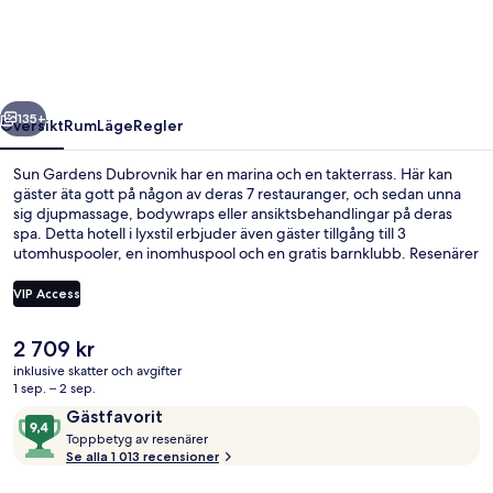
regående
Nästa
135+
Översikt
Rum
Läge
Regler
Sun Gardens Dubrovnik har en marina och en takterrass. Här kan
gäster äta gott på någon av deras 7 restauranger, och sedan unna
sig djupmassage, bodywraps eller ansiktsbehandlingar på deras
spa. Detta hotell i lyxstil erbjuder även gäster tillgång till 3
utomhuspooler, en inomhuspool och en gratis barnklubb. Resenärer
brukar tala mycket väl om poolen och den hjälpsamma personalen.
VIP Access
Det
2 709 kr
Boendets fasad - kväll/natt
nuvarande
inklusive skatter och avgifter
priset
1 sep. – 2 sep.
är
Recensioner
9,4
Gästfavorit
2 709 kr
T
av
Toppbetyg av resenärer
o
Se alla 1 013 recensioner
10,
p
Gästfavorit