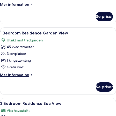
Sea
Mer
Mer information
View
information
om
Se priser
1
Bedroom
Residence
Öppna
Ett modernt vardagsrum med en beige sof
8
Sea
1 Bedroom Residence Garden View
alla
View
Utsikt mot trädgården
foton
45 kvadratmeter
för
1
3 sovplatser
Bedroom
1 kingsize-säng
Residence
Gratis wi-fi
Garden
Mer
Mer information
View
information
om
Se priser
1
Bedroom
Residence
Öppna
En terrass med ett bord dukat för midd
9
Garden
3 Bedroom Residence Sea View
alla
View
Viss havsutsikt
foton