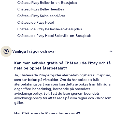
Château Pizay Belleville-en-Beaujolais
Château Pizay BellevilleenBea
Château Pizay SaintJeand'Arer
Château de Pizay Hotel
Château de Pizay Belleville-en-Beaujolais
Château de Pizay Hotel Belleville-en-Beaujolais
Vanliga frågor och svar
Kan man avboka gratis på Château de Pizay och få
hela beloppet återbetalat?
Ja, Château de Pizay erbjuder återbetalningsbara rumspriser,
som kan bokas på våra sidor. Om du har bokat ett fullt
återbetalningsbart rumspris kan detta avbokas fram till några
dagar före incheckning, beroende på boendets
avbokningspolicy. Se till att du läser igenom boendets
avbokningspolicy för att ta reda på vilka regler och villkor som
gäller.
Har Château de Pizay någon pool?