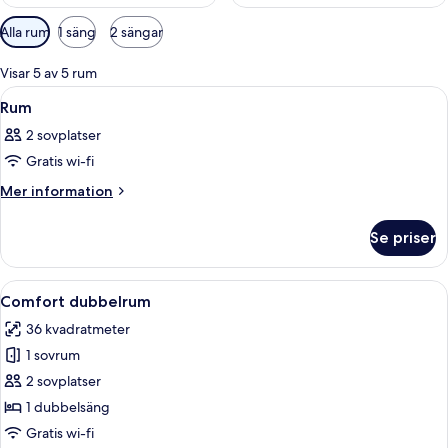
Tillgängliga
Alla rum
1 säng
2 sängar
filter
för
Visar 5 av 5 rum
rum
Öppna
Ett hotellrum med en stor säng, sängl
5
Rum
alla
2 sovplatser
foton
Gratis wi-fi
för
Rum
Mer
Mer information
information
om
Se priser
Rum
Öppna
Ett hotellrum med en stor säng, två fåt
8
Comfort dubbelrum
alla
36 kvadratmeter
foton
1 sovrum
för
Comfort
2 sovplatser
dubbelrum
1 dubbelsäng
Gratis wi-fi