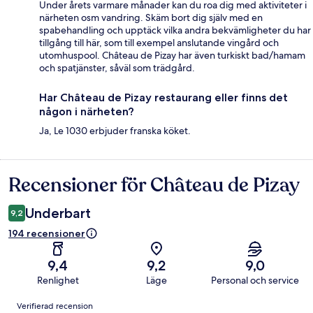
Under årets varmare månader kan du roa dig med aktiviteter i
närheten osm vandring. Skäm bort dig själv med en
spabehandling och upptäck vilka andra bekvämligheter du har
tillgång till här, som till exempel anslutande vingård och
utomhuspool. Château de Pizay har även turkiskt bad/hamam
och spatjänster, såväl som trädgård.
Har Château de Pizay restaurang eller finns det
någon i närheten?
Ja, Le 1030 erbjuder franska köket.
Recensioner för Château de Pizay
Recensioner
Underbart
9,2
194 recensioner
9,4
9,2
9,0
Renlighet
Läge
Personal och service
Recensioner
Verifierad recension