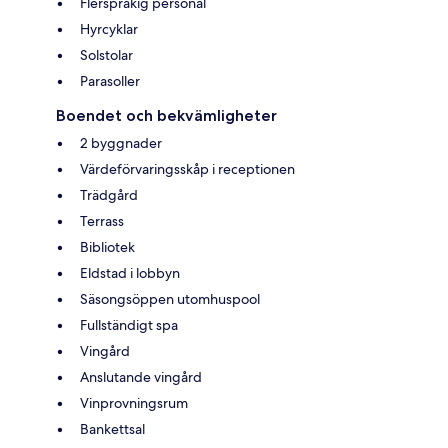
Flerspråkig personal
Hyrcyklar
Solstolar
Parasoller
Boendet och bekvämligheter
2 byggnader
Värdeförvaringsskåp i receptionen
Trädgård
Terrass
Bibliotek
Eldstad i lobbyn
Säsongsöppen utomhuspool
Fullständigt spa
Vingård
Anslutande vingård
Vinprovningsrum
Bankettsal