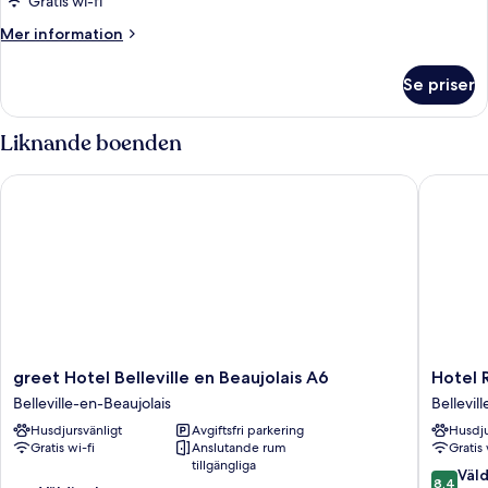
Gratis wi-fi
Mer
Mer information
information
om
Se priser
Rum
Liknande boenden
greet Hotel Belleville en Beaujolais A6
Hotel Re
greet
Hotel
greet Hotel Belleville en Beaujolais A6
Hotel 
Hotel
Restaur
Belleville-en-Beaujolais
Bellevil
Belleville
Charme
Husdjursvänligt
Avgiftsfri parkering
Husdju
en
en
Gratis wi-fi
Anslutande rum
Gratis 
Beaujolais
Beaujola
tillgängliga
A6
Bellevill
8.4
Väld
8,4