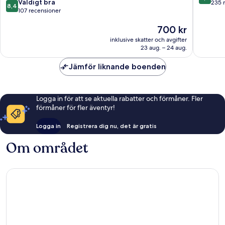
8.4
Belleville-
Väldigt bra
en-
av
235 
8,4
av
en-
107 recensioner
Beaujola
10,
10,
Beaujolais
Väldigt
Priset
700 kr
Väldigt
bra,
är
bra,
235 rec
inklusive skatter och avgifter
700 kr
107 recensioner
23 aug. – 24 aug.
Jämför liknande boenden
Logga in för att se aktuella rabatter och förmåner. Fler
förmåner för fler äventyr!
Logga in
Registrera dig nu, det är gratis
Om området