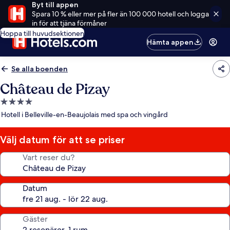
Byt till appen
Spara 10 % eller mer på fler än 100 000 hotell och logga
in för att tjäna förmåner
Hoppa till huvudsektionen
Hämta appen
Se alla boenden
Château de Pizay
4.0-
stjärnigt
Hotell i Belleville-en-Beaujolais med spa och vingård
boende
Välj datum för att se priser
Vart reser du?
Datum
Gäster