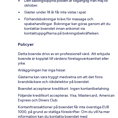
Den säsongsöppna poolen är tillgänglig från maj till
oktober.
Gäster under 18 år får inte vistas i spat.
Förhandsbokningar krävs för massage och
spabehandlingar. Bokningar kan göras genom att du
kontaktar boendet innan ankomst via
kontaktuppgifterna på bokningsbekräftelsen.
Policyer
Detta boende drivs av en professionell värd. Att erbjuda
boende är kopplat till värdens företagsverksamhet eller
yrke.
Anläggningen har inga hissar.
Gästerna kan vara tryggt medvetna om att det finns
brandsläckare och rökdetektor på boendet.
Boendet accepterar kreditkort. Ingen kontantbetalning.
Följande kreditkort accepteras: Visa, Mastercard, American
Express och Diners Club.
Kontanttransaktioner på boendet får inte överstiga EUR
1000, på grund av statliga föreskrifter. Om du vill ha mer
information kan du kontakta boendet med