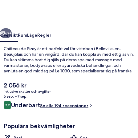
regående
Nästa
67+
Översikt
Rum
Läge
Regler
Château de Pizay är ett perfekt val för vistelsen i Belleville-en-
Beaujolais och har en vingård, där du kan koppla av med ett glas vin.
Du kan skämma bort dig själv på deras spa med massage med
varma stenar, bodywraps eller ayurvediska behandlingar, och
avnjuta en god middag på Le 1030, som specialiserar sig på franska
köket. Dessutom har gäster tillgång till en bar vid poolen, en
säsongsöppen utomhuspool och en terrass.
Det
2 056 kr
nuvarande
inklusive skatter och avgifter
priset
6 sep. – 7 sep.
Boendets fasad - kväll/natt
är
Recensioner
Underbart
9,2
Se alla 194 recensioner
2 056 kr
9,2 av 10,
Populära bekvämligheter