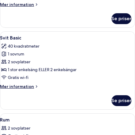
Mer
Mer information
information
om
Se priser
Comfort
dubbelrum
Öppna
Ett hotellrum med en stor säng, en p
5
Svit Basic
alla
40 kvadratmeter
foton
1 sovrum
för
Svit
2 sovplatser
Basic
1 stor enkelsäng ELLER 2 enkelsängar
Gratis wi-fi
Mer
Mer information
information
om
Se priser
Svit
Basic
Öppna
Ett rum med en säng, ett bord, en stol
2
Rum
alla
2 sovplatser
foton