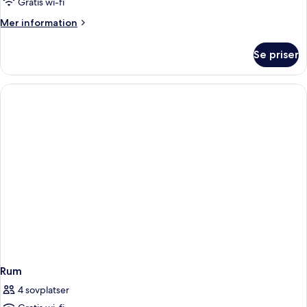
Gratis wi-fi
för
Rum
Mer
Mer information
information
om
Se priser
Rum
Rum
4 sovplatser