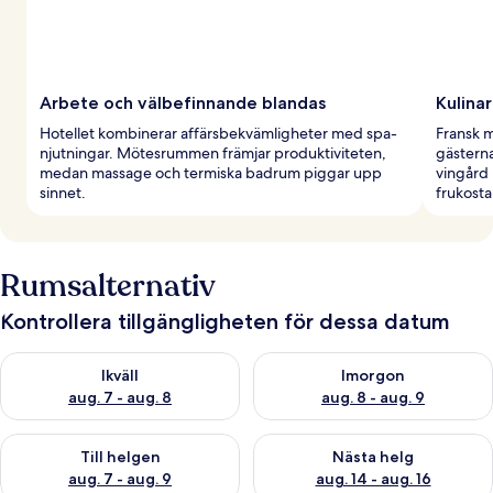
Arbete och välbefinnande blandas
Kulinar
Hotellet kombinerar affärsbekvämligheter med spa-
Fransk m
njutningar. Mötesrummen främjar produktiviteten,
gästerna
medan massage och termiska badrum piggar upp
vingård 
sinnet.
frukosta
Rumsalternativ
Kontrollera tillgängligheten för dessa datum
Kontrollera tillgängligheten för ikväll aug. 7 - aug. 8
Kontrollera tillgängligheten f
Ikväll
Imorgon
aug. 7 - aug. 8
aug. 8 - aug. 9
Kontrollera tillgängligheten för den här helgen aug. 7 - aug. 9
Kontrollera tillgängligheten fö
Till helgen
Nästa helg
aug. 7 - aug. 9
aug. 14 - aug. 16