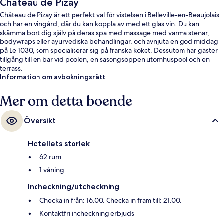
Château de Pizay
Château de Pizay är ett perfekt val för vistelsen i Belleville-en-Beaujolais
och har en vingård, där du kan koppla av med ett glas vin. Du kan
skämma bort dig själv på deras spa med massage med varma stenar,
bodywraps eller ayurvediska behandlingar, och avnjuta en god middag
på Le 1030, som specialiserar sig på franska köket. Dessutom har gäster
tillgång till en bar vid poolen, en säsongsöppen utomhuspool och en
terrass.
Information om avbokningsrätt
Mer om detta boende
Översikt
Hotellets storlek
62 rum
1 våning
Incheckning/utcheckning
Checka in från: 16.00. Checka in fram till: 21.00.
Kontaktfri incheckning erbjuds