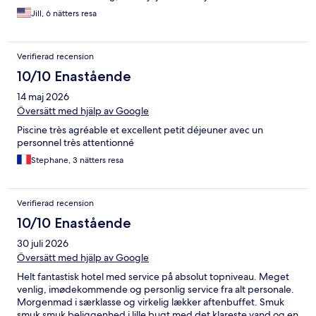
Jill, 6 nätters resa
Verifierad recension
10/10 Enastående
14 maj 2026
Översätt med hjälp av Google
Piscine très agréable et excellent petit déjeuner avec un
personnel très attentionné
Stephane, 3 nätters resa
Verifierad recension
10/10 Enastående
30 juli 2026
Översätt med hjälp av Google
Helt fantastisk hotel med service på absolut topniveau. Meget
venlig, imødekommende og personlig service fra alt personale.
Morgenmad i særklasse og virkelig lækker aftenbuffet. Smuk
smuk smuk beliggenhed i lille bugt med det klareste vand og en