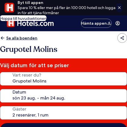
Byt till appen
Spara 10 % eller mer på fler än 100 000 hotell och logga
in för att tjäna förmåner
Hoppa till huvudsektionen
Hämta appen
Se alla boenden
Grupotel Molins
Välj datum för att se priser
Vart reser du?
Datum
Gäster