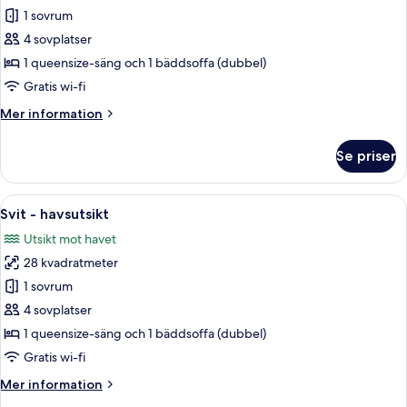
Juniorsvit
1 sovrum
-
4 sovplatser
balkong
1 queensize-säng och 1 bäddsoffa (dubbel)
-
Gratis wi-fi
havsutsikt
Mer
Mer information
information
om
Se priser
Juniorsvit
-
balkong
Öppna
Ett modernt hotellrum med en säng, en
4
-
Svit - havsutsikt
alla
havsutsikt
Utsikt mot havet
foton
28 kvadratmeter
för
Svit
1 sovrum
-
4 sovplatser
havsutsikt
1 queensize-säng och 1 bäddsoffa (dubbel)
Gratis wi-fi
Mer
Mer information
information