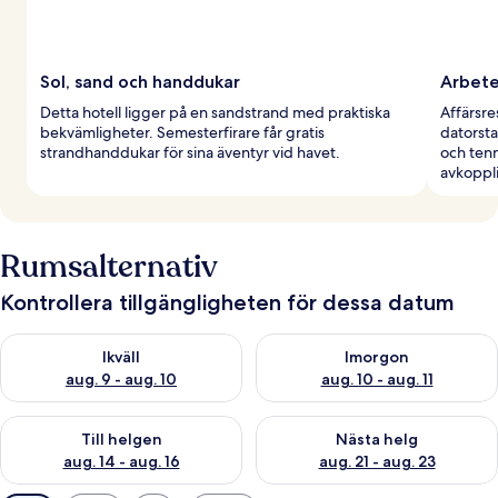
Sol, sand och handdukar
Arbete
Detta hotell ligger på en sandstrand med praktiska
Affärsr
bekvämligheter. Semesterfirare får gratis
datorsta
strandhanddukar för sina äventyr vid havet.
och ten
avkoppl
Rumsalternativ
Kontrollera tillgängligheten för dessa datum
Kontrollera tillgängligheten för ikväll aug. 9 - aug. 10
Kontrollera tillgängligheten fö
Ikväll
Imorgon
aug. 9 - aug. 10
aug. 10 - aug. 11
Kontrollera tillgängligheten för den här helgen aug. 14 - aug. 
Kontrollera tillgängligheten fö
Till helgen
Nästa helg
aug. 14 - aug. 16
aug. 21 - aug. 23