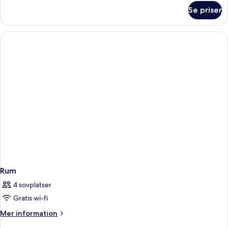
om
Se priser
Rum
Rum
4 sovplatser
Gratis wi-fi
Mer
Mer information
information