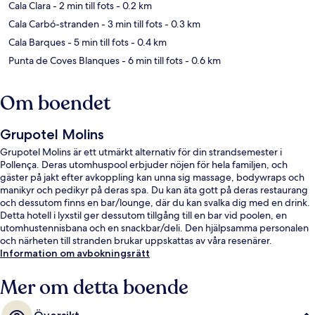
Cala Clara
- 2 min till fots
- 0.2 km
Cala Carbó-stranden
- 3 min till fots
- 0.3 km
Cala Barques
- 5 min till fots
- 0.4 km
Punta de Coves Blanques
- 6 min till fots
- 0.6 km
Om boendet
Grupotel Molins
Grupotel Molins är ett utmärkt alternativ för din strandsemester i
Pollença. Deras utomhuspool erbjuder nöjen för hela familjen, och
gäster på jakt efter avkoppling kan unna sig massage, bodywraps och
manikyr och pedikyr på deras spa. Du kan äta gott på deras restaurang
och dessutom finns en bar/lounge, där du kan svalka dig med en drink.
Detta hotell i lyxstil ger dessutom tillgång till en bar vid poolen, en
utomhustennisbana och en snackbar/deli. Den hjälpsamma personalen
och närheten till stranden brukar uppskattas av våra resenärer.
Information om avbokningsrätt
Mer om detta boende