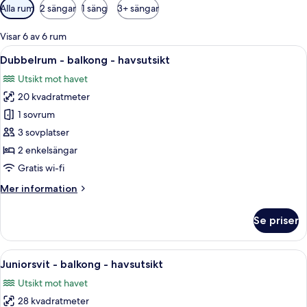
Tillgängliga
Alla rum
2 sängar
1 säng
3+ sängar
filter
för
Visar 6 av 6 rum
rum
Öppna
Ett modernt hotellrum med en stor säng
6
Dubbelrum - balkong - havsutsikt
alla
Utsikt mot havet
foton
20 kvadratmeter
för
Dubbelrum
1 sovrum
-
3 sovplatser
balkong
2 enkelsängar
-
Gratis wi-fi
havsutsikt
Mer
Mer information
information
om
Se priser
Dubbelrum
-
balkong
Öppna
Ett modernt hotellrum med en ljusblå s
5
-
Juniorsvit - balkong - havsutsikt
alla
havsutsikt
Utsikt mot havet
foton
28 kvadratmeter
för