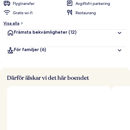
g
Flygtransfer
Avgiftsfri parkering
Gratis wi-fi
Restaurang
a
v
Visa alla
r
Främsta bekvämligheter
(12)
e
s
e
För familjer
(6)
n
ä
r
e
r
Därför älskar vi det här boendet