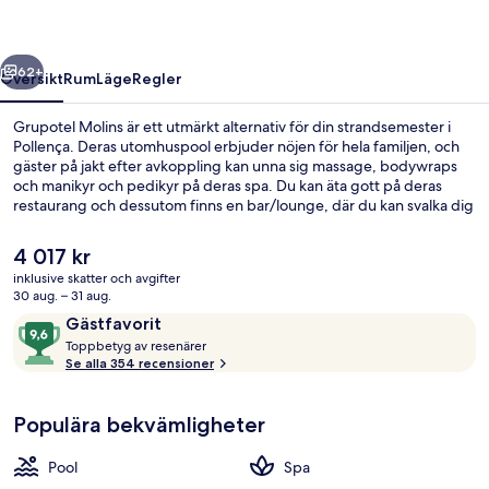
regående
Nästa
62+
Översikt
Rum
Läge
Regler
Grupotel Molins är ett utmärkt alternativ för din strandsemester i
Pollença. Deras utomhuspool erbjuder nöjen för hela familjen, och
gäster på jakt efter avkoppling kan unna sig massage, bodywraps
och manikyr och pedikyr på deras spa. Du kan äta gott på deras
restaurang och dessutom finns en bar/lounge, där du kan svalka dig
med en drink. Detta hotell i lyxstil ger dessutom tillgång till en bar
vid poolen, en utomhustennisbana och en snackbar/deli. Den
Det
4 017 kr
hjälpsamma personalen och närheten till stranden brukar
nuvarande
inklusive skatter och avgifter
uppskattas av våra resenärer.
priset
30 aug. – 31 aug.
På stranden och strandhanddukar
är
Recensioner
9,6
Gästfavorit
4 017 kr
T
av
Toppbetyg av resenärer
o
Se alla 354 recensioner
10,
p
Gästfavorit
p
Populära bekvämligheter
b
e
t
Pool
Spa
y