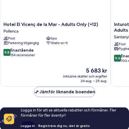
Hotel
Inturote
Hotel El Vicenç de la Mar - Adults Only (+12)
Inturo
El
Cala
Adults
Pollenca
Vicenç
Esmeral
Santany
Pool
Spa
de
Beach
Parkering tillgänglig
Gratis wi-fi
la
Hotel
Pool
Flygtr
Mar
&
9.8
Enastående
9,8
-
Spa
av
154 recensioner
9.4
Ena
9,4
Adults
-
10,
av
703 
Only
Adults
Enastående,
10,
Priset
5 683 kr
(+12)
Only
154 recensioner
Enaståe
är
Pollenca
Santanyi
703 rec
inklusive skatter och avgifter
5 683 kr
24 aug. – 25 aug.
Jämför liknande boenden
Logga in för att se aktuella rabatter och förmåner. Fler
förmåner för fler äventyr!
Logga in
Registrera dig nu, det är gratis