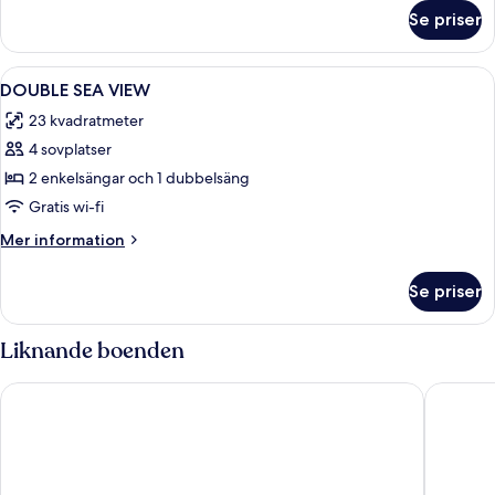
om
Se priser
Rum
Öppna
Minibar, värdeförvaringsskåp på rumm
1
DOUBLE SEA VIEW
alla
23 kvadratmeter
foton
4 sovplatser
för
DOUBLE
2 enkelsängar och 1 dubbelsäng
SEA
Gratis wi-fi
VIEW
Mer
Mer information
information
om
Se priser
DOUBLE
SEA
VIEW
Liknande boenden
Hotel El Vicenç de la Mar - Adults Only (+12)
Inturote