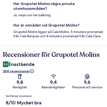
Har Grupotel Molins några privata
utomhusområden?
Ja, varje rum har balkong.
Hur är området vid Grupotel Molins?
Grupotel Molins ligger på Cala Molins, 5 minuters promenad
från Cala Barques och 4 minuters promenad från Cala Clara.
Recensioner för Grupotel Molins
Recensioner
Enastående
9,6
354 recensioner
9,8
9,4
9,6
Renlighet
Bekvämligheter
Personal och service
Recensioner
Verifierad recension
8/10 Mycket bra