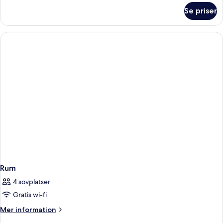
om
Se priser
Svit
-
havsutsikt
Rum
4 sovplatser
Gratis wi-fi
Mer
Mer information
information