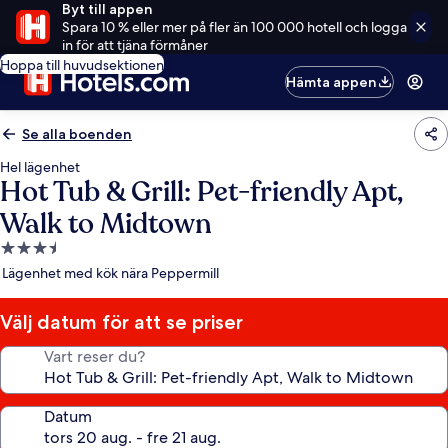
Byt till appen
Spara 10 % eller mer på fler än 100 000 hotell och logga
in för att tjäna förmåner
Hoppa till huvudsektionen
Hämta appen
Se alla boenden
Hel lägenhet
Hot Tub & Grill: Pet-friendly Apt,
Walk to Midtown
3.5-
stjärnigt
Lägenhet med kök nära Peppermill
boende
Välj datum för att se priser
Vart reser du?
Datum