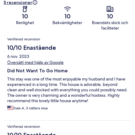
5 recensioner
10
10
10
Renlighet
Bekvämligheter
Boendets skick och
faciliteter
Recensioner
Verifierad recension
10/10 Enastående
6 nov. 2023
Översätt med hjälp av Google
Did Not Want To Go Home
This stay was one of the most enjoyable my husband and I have
experienced in a long time. This house is adorable, beyond
clean and well stocked with everything you could possibly need.
The owner is very charming and a wonderful hostess. Highly
recommend this lovely little house anytime!
Dale A, 3 nätters resa
Verifierad recension