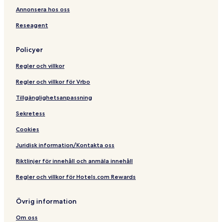
t
n
n
S
Annonsera hos oss
o
R
t
p
Reseagent
n
e
e
a
n
r
o
Policyer
Regler och villkor
Regler och villkor för Vrbo
Tillgänglighetsanpassning
Sekretess
Cookies
Juridisk information/Kontakta oss
Riktlinjer för innehåll och anmäla innehåll
Regler och villkor för Hotels.com Rewards
Övrig information
Om oss