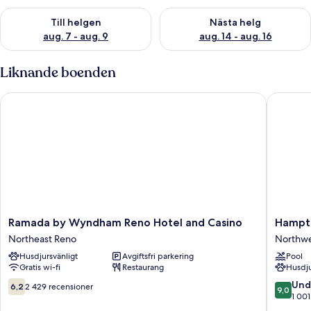
Kontrollera tillgängligheten för den här helgen aug. 7 - aug. 9
Kontrollera tillgängligheten fö
Till helgen
Nästa helg
aug. 7 - aug. 9
aug. 14 - aug. 16
Liknande boenden
Ramada by Wyndham Reno Hotel and Casino
Hampton 
Ramada
Hampto
Ramada by Wyndham Reno Hotel and Casino
Hampto
by
Inn
Northeast Reno
Northwe
Wyndham
&
Husdjursvänligt
Avgiftsfri parkering
Pool
Reno
Suites
Gratis wi-fi
Restaurang
Husdju
Hotel
Reno
and
West
6.2
9.0
Und
6,2
2 429 recensioner
9,0
Casino
Northwe
av
av
1 001
Northeast
Reno
10,
10,