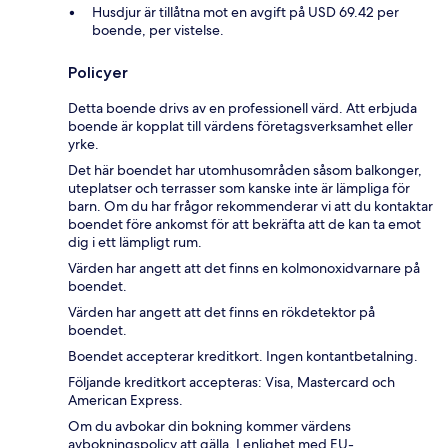
Husdjur är tillåtna mot en avgift på USD 69.42 per
boende, per vistelse.
Policyer
Detta boende drivs av en professionell värd. Att erbjuda
boende är kopplat till värdens företagsverksamhet eller
yrke.
Det här boendet har utomhusområden såsom balkonger,
uteplatser och terrasser som kanske inte är lämpliga för
barn. Om du har frågor rekommenderar vi att du kontaktar
boendet före ankomst för att bekräfta att de kan ta emot
dig i ett lämpligt rum.
Värden har angett att det finns en kolmonoxidvarnare på
boendet.
Värden har angett att det finns en rökdetektor på
boendet.
Boendet accepterar kreditkort. Ingen kontantbetalning.
Följande kreditkort accepteras: Visa, Mastercard och
American Express.
Om du avbokar din bokning kommer värdens
avbokningspolicy att gälla. I enlighet med EU-