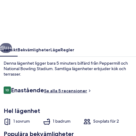
Tub
&
Grill:
Pet-
friendly
regående
Nästa
Apt,
23+
Översikt
Bekvämligheter
Läge
Regler
Walk
Denna lägenhet ligger bara 5 minuters bilfärd från Peppermill och
to
National Bowling Stadium. Samtliga lägenheter erbjuder kök och
terrasser.
Midtown
Recensioner
Enastående
10
Se alla 5 recensioner
10 av 10,
Hel lägenhet
Lägenhet (1 Bedroom) | Boendets fasa
1 sovrum
1 badrum
Sovplats för 2
Populära bekvämligheter