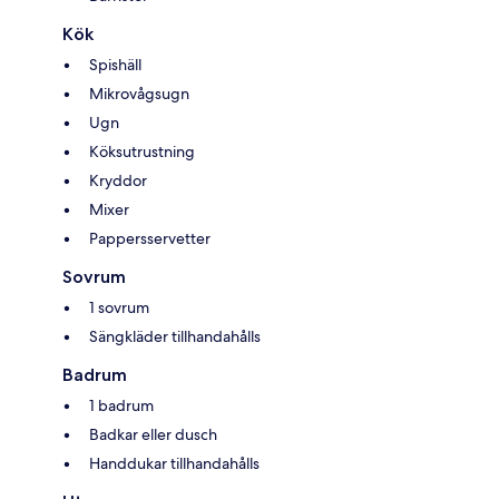
Kök
Spishäll
Mikrovågsugn
Ugn
Köksutrustning
Kryddor
Mixer
Pappersservetter
Sovrum
1 sovrum
Sängkläder tillhandahålls
Badrum
1 badrum
Badkar eller dusch
Handdukar tillhandahålls