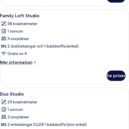
Signature
Öppna
Ett modernt kök med vita skåp, en mat
14
Family Loft Studio
alla
58 kvadratmeter
foton
1 sovrum
för
Family
5 sovplatser
Loft
2 dubbelsängar och 1 bäddsoffa (enkel)
Studio
Gratis wi-fi
Mer
Mer information
information
om
Se priser
Family
Loft
Studio
Öppna
Ett modernt vardagsrum med en grå sof
7
Duo Studio
alla
29 kvadratmeter
foton
1 sovrum
för
Duo
3 sovplatser
Studio
2 enkelsängar ELLER 1 bäddsoffa (stor enkel)