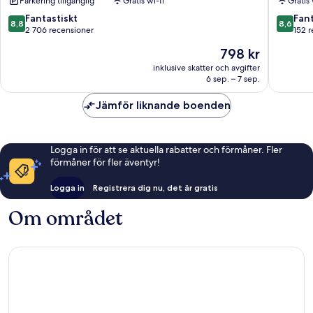
Parkering tillgänglig
Gratis wi-fi
Gratis 
5
Centrala
8.8
8.6
Fantastiskt
Fant
8,8
8,6
Götebo
av
av
2 706 recensioner
152 
10,
10,
Priset
798 kr
Fantastiskt,
Fantastis
är
2 706 recensioner
152 rece
inklusive skatter och avgifter
798 kr
6 sep. – 7 sep.
Jämför liknande boenden
Logga in för att se aktuella rabatter och förmåner. Fler
förmåner för fler äventyr!
Logga in
Registrera dig nu, det är gratis
Om området