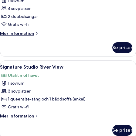
1 sovrum
foton
4 sovplatser
för
Townhouse
2 dubbelsängar
Studio
Gratis wi-fi
Mer
Mer information
information
om
Se priser
Townhouse
Studio
Öppna
En modern lägenhet med ett sovloft, 
16
Signature Studio River View
alla
Utsikt mot havet
foton
1 sovrum
för
Signature
3 sovplatser
Studio
1 queensize-säng och 1 bäddsoffa (enkel)
River
Gratis wi-fi
View
Mer
Mer information
information
om
Se priser
Signature