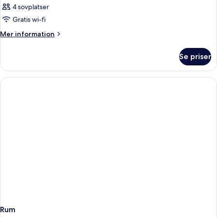
4 sovplatser
Gratis wi-fi
Mer
Mer information
information
om
Se priser
Rum
Rum