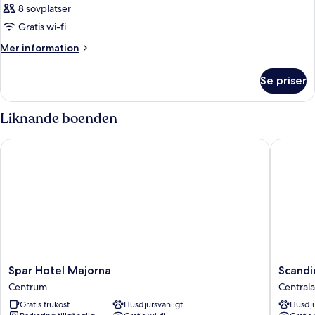
8 sovplatser
Gratis wi-fi
Mer
Mer information
information
om
Se priser
Rum
Liknande boenden
Spar Hotel Majorna
Scandic 
Spar
Scandic
Spar Hotel Majorna
Scandi
Hotel
Go,
Centrum
Central
Majorna
Lilla
Gratis frukost
Husdjursvänligt
Husdju
Centrum
Bomme