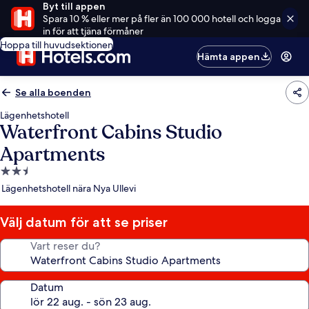
Byt till appen
Spara 10 % eller mer på fler än 100 000 hotell och logga
in för att tjäna förmåner
Hoppa till huvudsektionen
Hämta appen
Se alla boenden
Lägenhetshotell
Waterfront Cabins Studio
Apartments
2.5-
stjärnigt
Lägenhetshotell nära Nya Ullevi
boende
Välj datum för att se priser
Vart reser du?
Datum