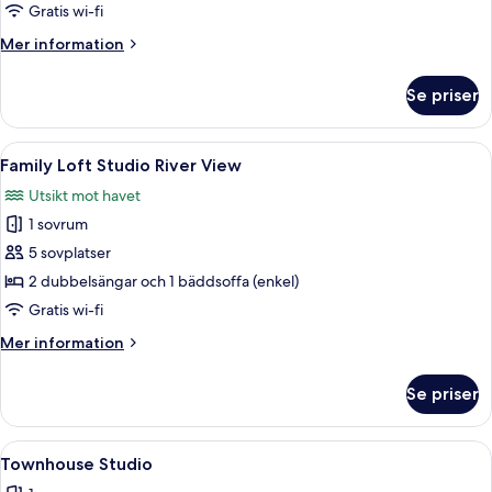
Gratis wi-fi
Mer
Mer information
information
om
Se priser
Duo
Studio
Öppna
Ett modernt kök med ljusa skåp, en m
14
Family Loft Studio River View
alla
Utsikt mot havet
foton
1 sovrum
för
Family
5 sovplatser
Loft
2 dubbelsängar och 1 bäddsoffa (enkel)
Studio
Gratis wi-fi
River
Mer
Mer information
View
information
om
Se priser
Family
Loft
Studio
Öppna
Ett modernt kök med en inbyggd ugn, e
18
River
Townhouse Studio
alla
View