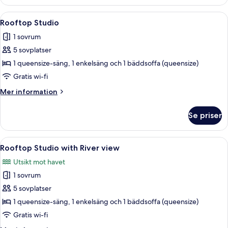
Studio
River
Öppna
Ett modernt vardagsrum med ett stort f
15
View
Rooftop Studio
alla
1 sovrum
foton
5 sovplatser
för
Rooftop
1 queensize-säng, 1 enkelsäng och 1 bäddsoffa (queensize)
Studio
Gratis wi-fi
Mer
Mer information
information
om
Se priser
Rooftop
Studio
Öppna
Ett modernt kök med vita skåp, ett m
17
Rooftop Studio with River view
alla
Utsikt mot havet
foton
1 sovrum
för
Rooftop
5 sovplatser
Studio
1 queensize-säng, 1 enkelsäng och 1 bäddsoffa (queensize)
with
Gratis wi-fi
River