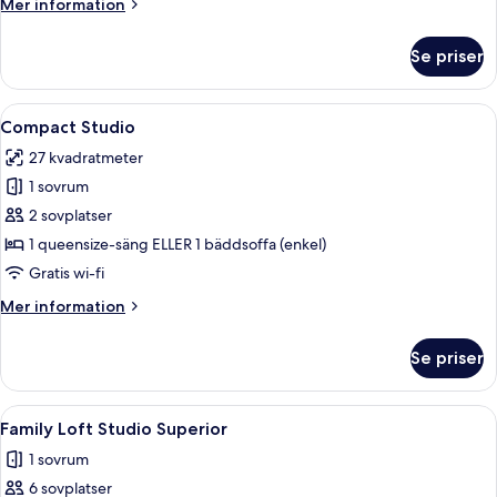
Mer
Mer information
view
information
om
Se priser
Rooftop
Studio
with
Öppna
Ett minimalistiskt sovrum med en säng
8
River
Compact Studio
alla
view
27 kvadratmeter
foton
1 sovrum
för
Compact
2 sovplatser
Studio
1 queensize-säng ELLER 1 bäddsoffa (enkel)
Gratis wi-fi
Mer
Mer information
information
om
Se priser
Compact
Studio
Öppna
Ett modernt sovrum med en säng, säng
16
Family Loft Studio Superior
alla
1 sovrum
foton
6 sovplatser
för