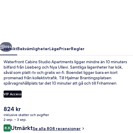
Cabins
Studio
Apartments
regående
Nästa
119+
Översikt
Bekvämligheter
Läge
Priser
Regler
Waterfront Cabins Studio Apartments ligger mindre än 10 minuters
bilfärd från Liseberg och Nya Ullevi. Samtliga lägenheter har kök,
såväl som platt-tv och gratis wi-fi. Boendet ligger bara en kort
promenad från kollektivtrafik. Till Hjalmar Brantingsplatsen
spårvagnshållplats tar det 10 minuter att gå och till Frihamnen
spårvagnshållplats är det 11 minuter.
VIP Access
Det
824 kr
Stadsutsikt från boendet
nuvarande
inklusive skatter och avgifter
priset
2 sep. – 3 sep.
är
Recensioner
Utmärkt
8,8
Se alla 808 recensioner
824 kr
8,8 av 10,