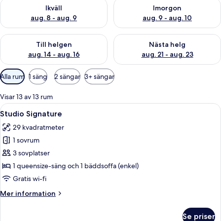
Kontrollera tillgängligheten för ikväll aug. 8 - aug. 9
Kontrollera tillgängligheten f
Ikväll
Imorgon
aug. 8 - aug. 9
aug. 9 - aug. 10
Kontrollera tillgängligheten för den här helgen aug. 14 - aug. 
Kontrollera tillgängligheten fö
Till helgen
Nästa helg
aug. 14 - aug. 16
aug. 21 - aug. 23
Tillgängliga
Alla rum
1 säng
2 sängar
3+ sängar
filter
för
Visar 13 av 13 rum
rum
Öppna
En modern lägenhet med ett sovloft, 
17
Studio Signature
alla
29 kvadratmeter
foton
1 sovrum
för
Studio
3 sovplatser
Signature
1 queensize-säng och 1 bäddsoffa (enkel)
Gratis wi-fi
Mer
Mer information
information
om
Se priser
Studio