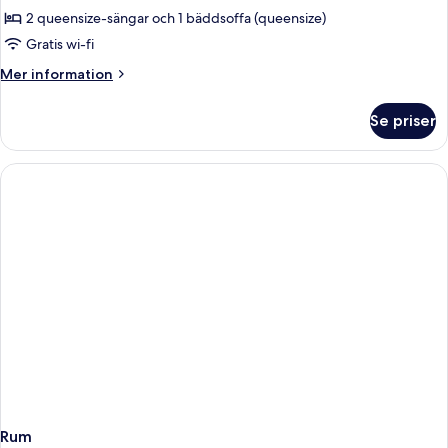
Family
2 queensize-sängar och 1 bäddsoffa (queensize)
Loft
Gratis wi-fi
Studio
Mer
Mer information
Superior
information
om
Se priser
Family
Loft
Studio
Superior
Rum