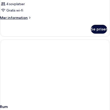
4 sovplatser
Gratis wi-fi
Mer
Mer information
information
om
Se priser
Rum
Rum