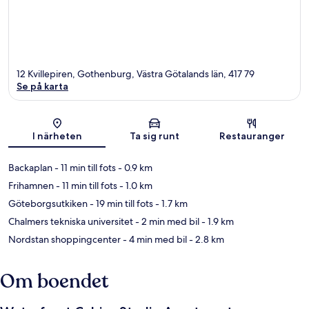
12 Kvillepiren, Gothenburg, Västra Götalands län, 417 79
Se på karta
Karta
I närheten
Ta sig runt
Restauranger
Backaplan
- 11 min till fots
- 0.9 km
Frihamnen
- 11 min till fots
- 1.0 km
Göteborgsutkiken
- 19 min till fots
- 1.7 km
Chalmers tekniska universitet
- 2 min med bil
- 1.9 km
Nordstan shoppingcenter
- 4 min med bil
- 2.8 km
Om boendet