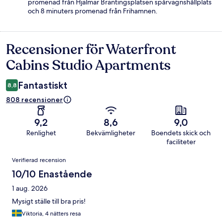
promenad från Hjalmar Brantingsplatsen spårvagnshållplats
och 8 minuters promenad från Frihamnen.
Recensioner för Waterfront
Recensioner
Cabins Studio Apartments
Fantastiskt
8,8
808 recensioner
9,2
8,6
9,0
Renlighet
Bekvämligheter
Boendets skick och
faciliteter
Recensioner
Verifierad recension
10/10 Enastående
1 aug. 2026
Mysigt ställe till bra pris!
Viktoria, 4 nätters resa