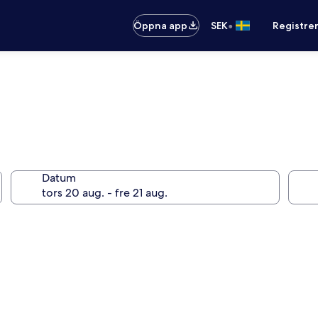
•
Öppna app
SEK
Registre
Datum