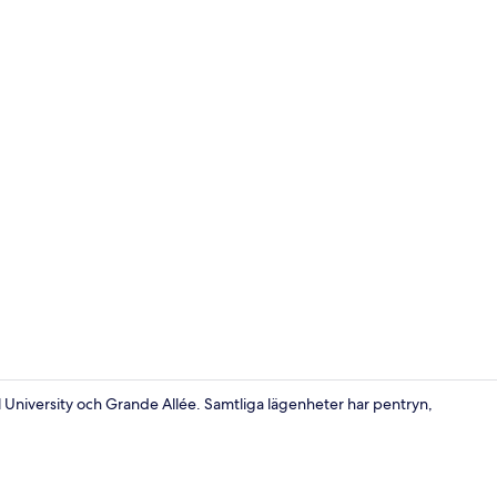
Stort kylskå
al University och Grande Allée. Samtliga lägenheter har pentryn,
Studio Stand