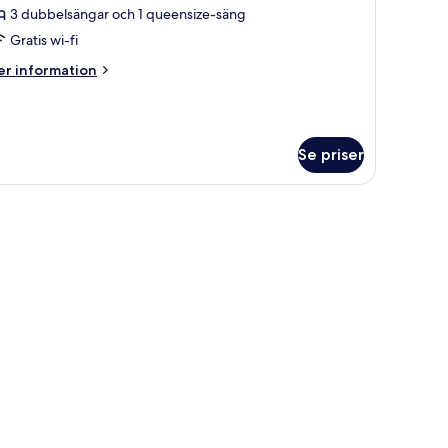
uperior
3 dubbelsängar och 1 queensize-säng
Gratis wi-fi
er
r information
formation
m
genhet
perior
Se priser