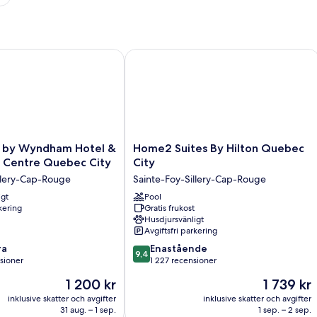
y Wyndham Hotel & Convention Centre Quebec City
Home2 Suites By Hilton Quebec City
Home2
 by Wyndham Hotel &
Home2 Suites By Hilton Quebec
Suites
 Centre Quebec City
City
By
llery-Cap-Rouge
Sainte-Foy-Sillery-Cap-Rouge
Hilton
igt
Quebec
Pool
rkering
Gratis frukost
City
Husdjursvänligt
Sainte-
Avgiftsfri parkering
Foy-
9.4
ra
Sillery-
Enastående
9,4
av
sioner
Cap-
1 227 recensioner
10,
Rouge
Priset
Priset
1 200 kr
1 739 kr
Enastående,
är
är
1 227 recensioner
inklusive skatter och avgifter
inklusive skatter och avgifter
1 200 kr
1 739 kr
31 aug. – 1 sep.
1 sep. – 2 sep.
oner