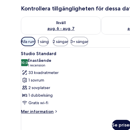
Kontrollera tillgängligheten för dessa d
Kontrollera tillgängligheten för ikväll aug. 6 - aug. 7
Kontrollera ti
Ikväll
aug. 6 - aug. 7
a
Tillgängliga
Alla rum
1 säng
2 sängar
3+ sängar
filter
Öppna
Ett modernt kök med mikrovåg
för
6
Studio Standard
alla
rum
Enastående
foton
10,0
10,0 av 10
(1 recension)
1 recension
för
33 kvadratmeter
Studio
1 sovrum
Standard
2 sovplatser
1 dubbelsäng
Gratis wi-fi
Mer
Mer information
information
om
Se prise
Studio