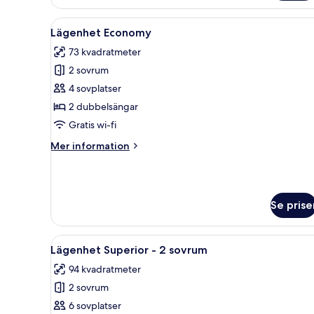
Standard
Öppna
Ett vardagsrum med en soffa, t
5
Lägenhet Economy
alla
73 kvadratmeter
foton
2 sovrum
för
Lägenhet
4 sovplatser
Economy
2 dubbelsängar
Gratis wi-fi
Mer
Mer information
information
om
Lägenhet
Economy
Se prise
Öppna
Ett vardagsrum med en soffa, t
7
Lägenhet Superior - 2 sovrum
alla
94 kvadratmeter
foton
2 sovrum
för
Lägenhet
6 sovplatser