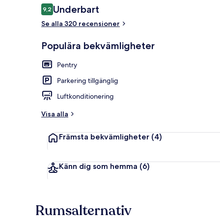
Recensioner
Underbart
9,2
9,2 av 10,
Se alla 320 recensioner
Boendets fas
Populära bekvämligheter
Pentry
Parkering tillgänglig
Luftkonditionering
Visa alla
Främsta bekvämligheter
(4)
Känn dig som hemma
(6)
Rumsalternativ