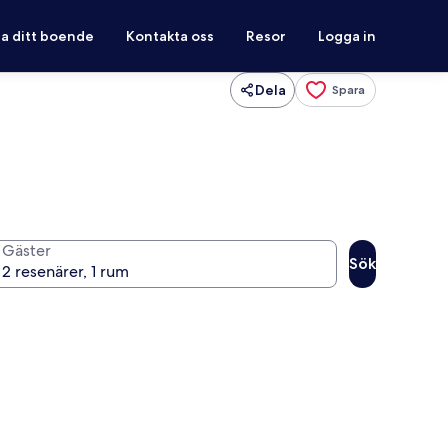
ra ditt boende
Kontakta oss
Resor
Logga in
Dela
Spara
Gäster
Sök