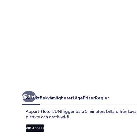
35+
Översikt
Bekvämligheter
Läge
Priser
Regler
Appart-Hôtel L'UNI ligger bara 5 minuters bilfärd från Lav
platt-tv och gratis wi-fi.
VIP Access