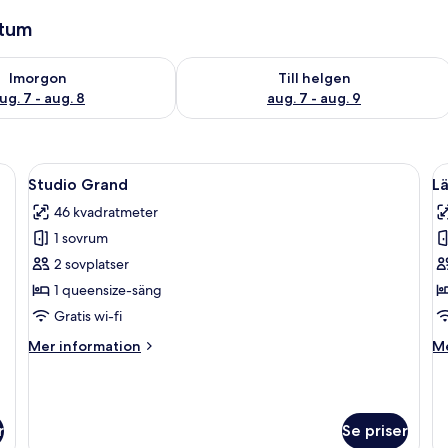
atum
llgängligheten för imorgon aug. 7 - aug. 8
Kontrollera tillgängligheten för den h
Imorgon
Till helgen
ug. 7 - aug. 8
aug. 7 - aug. 9
sugn, kaffebryggare och matbord. Det finns en TV som är monterad på väg
Öppna
Ett sovrum med en säng, ett litet sän
Ö
6
Studio Grand
Lä
alla
al
46 kvadratmeter
foton
f
1 sovrum
för
f
Studio
L
2 sovplatser
Grand
S
1 queensize-säng
-
Gratis wi-fi
1
Mer
M
Mer information
Me
s
information
in
om
o
Studio
Lä
Grand
Su
r
Se priser
-