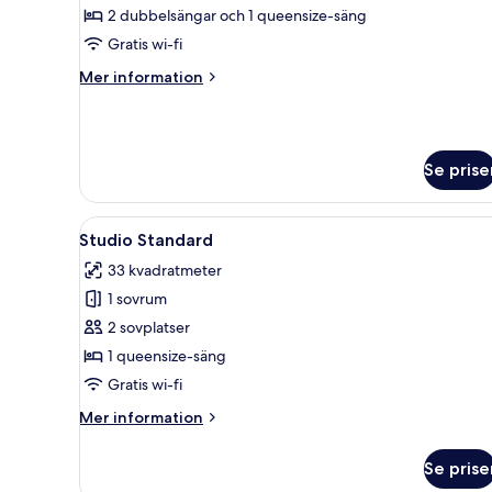
Superior
2 dubbelsängar och 1 queensize-säng
-
Gratis wi-fi
2
Mer
Mer information
sovrum
information
om
Lägenhet
Superior
Se prise
-
2
sovrum
Öppna
Ett modernt hotellrum med ett 
5
Studio Standard
alla
33 kvadratmeter
foton
1 sovrum
för
Studio
2 sovplatser
Standard
1 queensize-säng
Gratis wi-fi
Mer
Mer information
information
om
Se prise
Studio