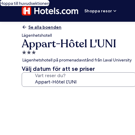
Hoppa till huvudsektionen
Shoppa resor
Se alla boenden
Lägenhetshotell
Appart-Hôtel L'UNI
3.0-
stjärnigt
Lägenhetshotell på promenadavstånd från Laval University
boende
Välj datum för att se priser
Vart reser du?
Fotogalleri
för
Appart-
Hôtel
L'UNI