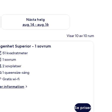
är helgen aug. 7 - aug. 9
Kontrollera tillgängligheten för nästa helg aug. 14 - aug. 16
Nästa helg
aug. 14 - aug. 16
Visar 10 av 10 rum
gen och en soffa i vardagsrummet.
gbord, en krukväxt och utsikt över ett köksområde.
ppna
Ett sovrum med en stor säng, ett skrivbord och
5
genhet Superior - 1 sovrum
la
51 kvadratmeter
oton
1 sovrum
ör
ägenhet
2 sovplatser
uperior
1 queensize-säng
Gratis wi-fi
er
r information
ovrum
formation
m
genhet
perior
Se priser