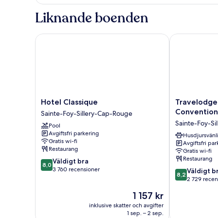
Standard
Liknande boenden
Hotel Classique
Travelodge b
Hotel
Travelodge
Hotel Classique
Travelodge
Classique
by
Convention
Sainte-Foy-Sillery-Cap-Rouge
Sainte-
Wyndham
Sainte-Foy-Si
Pool
Foy-
Hotel
Avgiftsfri parkering
Sillery-
&
Husdjursvänl
Gratis wi-fi
Avgiftsfri pa
Cap-
Convention
Restaurang
Gratis wi-fi
Rouge
Centre
Restaurang
8.0
Väldigt bra
Quebec
8,0
av
3 760 recensioner
8.2
City
Väldigt b
8,2
10,
av
Sainte-
2 729 recen
Väldigt
10,
Foy-
Priset
1 157 kr
bra,
Väldigt
Sillery-
är
3 760 recensioner
bra,
inklusive skatter och avgifter
Cap-
1 157 kr
1 sep. – 2 sep.
2 729 recensi
Rouge