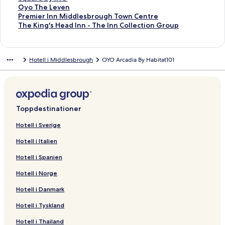
e
k
T
e
s
n
o
a
T
r
ö
f
n
a
d
s
l
l
i
t
k
n
L
Oyo The Leven
l
H
o
B
C
a
V
i
h
O
r
ö
f
n
a
i
s
l
l
i
t
k
ä
L
Premier Inn Middlesbrough Town Centre
l
o
w
a
a
r
i
n
e
y
C
r
ö
f
n
d
i
s
l
l
i
t
n
ä
L
The King's Head Inn - The Inn Collection Group
H
t
n
l
s
d
c
s
H
o
o
T
r
ö
f
a
d
i
s
l
l
i
k
n
ä
o
e
h
t
t
o
t
t
i
B
m
h
1
r
ö
n
a
d
i
s
l
l
t
k
n
t
l
o
i
l
H
o
o
g
e
m
e
J
S
r
f
n
a
d
i
s
l
i
t
k
Hotell i Middlesbrough
OYO Arcadia By Habitat101
e
u
m
e
o
r
n
h
l
e
B
o
t
P
ö
f
n
a
d
i
s
l
i
t
l
s
o
C
t
i
e
f
l
r
u
h
a
r
r
ö
f
n
a
d
i
l
l
i
e
r
o
e
a
s
i
e
c
c
n
t
e
R
r
ö
f
n
a
d
s
l
l
e
u
l
A
H
e
v
i
k
s
i
m
i
P
r
ö
f
n
a
i
s
l
H
n
M
p
o
l
u
a
H
o
o
i
v
r
P
r
ö
f
n
d
i
s
o
t
i
a
t
d
e
l
o
n
n
e
e
e
r
C
r
ö
f
a
d
i
Toppdestinationer
t
r
d
r
e
H
A
H
t
'
S
r
r
m
e
o
2
r
ö
n
a
d
e
y
d
t
l
o
p
o
e
s
u
I
s
i
m
s
4
S
r
f
n
a
Hotell i Sverige
l
H
l
m
t
a
t
l
Y
i
n
i
e
i
t
8
t
H
ö
f
n
Hotell i Italien
o
e
e
e
r
e
a
t
n
d
r
e
a
H
a
o
r
ö
f
u
s
n
l
t
l
r
e
M
e
I
r
y
a
n
l
O
r
ö
Hotell i Spanien
s
b
t
B
m
d
s
i
R
n
I
s
l
d
i
y
P
r
e
r
s
y
e
d
e
n
n
A
l
a
d
o
r
T
Hotell i Norge
A
o
G
n
d
t
S
n
p
s
r
a
T
e
h
c
u
r
t
l
r
t
W
a
d
y
h
m
e
Hotell i Danmark
c
g
e
s
e
e
o
o
r
D
I
e
i
K
o
h
e
M
s
a
c
l
t
o
n
L
e
i
Hotell i Tyskland
m
n
i
b
t
k
v
h
u
n
e
r
n
Hotell i Thailand
m
e
d
r
i
t
i
o
b
E
v
I
g