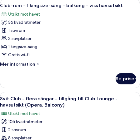
Öppna
Ett hotellrum med en säng, en telefon
Lounge
9
1
Club-rum - 1 kingsize-säng - balkong - viss havsutsikt
alla
-
kingsize-
Utsikt mot havet
säng
foton
viss
-
36 kvadratmeter
för
havsutsikt
tillgång
Club-
1 sovrum
till
rum
Club
3 sovplatser
Lounge
-
1 kingsize-säng
-
1
Gratis wi-fi
viss
kingsize-
havsutsikt
Mer
Mer information
säng
information
-
om
Se priser
balkong
Club-
rum
-
-
Öppna
Ett hotellrum med en säng, en lampa, en
viss
13
1
Svit Club - flera sängar - tillgång till Club Lounge -
alla
havsutsikt
kingsize-
havsutsikt (Opera. Balcony)
säng
foton
Utsikt mot havet
-
för
balkong
105 kvadratmeter
Svit
-
2 sovrum
Club
viss
havsutsikt
-
8 sovplatser