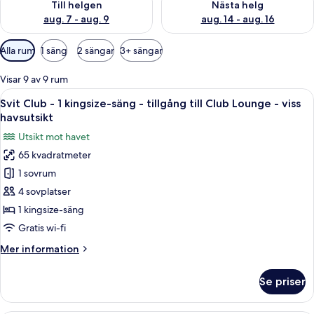
Till helgen
Nästa helg
aug. 7 - aug. 9
aug. 14 - aug. 16
Tillgängliga
Alla rum
1 säng
2 sängar
3+ sängar
filter
för
Visar 9 av 9 rum
rum
Öppna
Ett hotellrum med en stor säng, en tv
7
Svit Club - 1 kingsize-säng - tillgång till Club Lounge - viss
alla
havsutsikt
foton
Utsikt mot havet
för
65 kvadratmeter
Svit
1 sovrum
Club
-
4 sovplatser
1
1 kingsize-säng
kingsize-
Gratis wi-fi
säng
Mer
Mer information
-
information
tillgång
om
Se priser
Svit
till
Club
Club
-