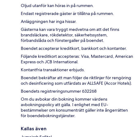
Oljud utanför kan höras in på rummen.
Endast registrerade gäster är tillåtna på rummen.
Anläggningen har inga hissar.
Gästerna kan vara tryggt medvetna om att det finns
brandsläckare, rökdetektor, säkerhetssystem,
förbandslåda och fönstergaller på boendet.
Boendet accepterar kreditkort, bankkort och kontanter.
Följande kreditkort accepteras: Visa, Mastercard, American
Express och JCB International.
Kontantfria transaktioner erbjuds.
Boendet bekräftar att man följer de riktlinjer för rengöring
och desinficering som utfärdats av ALLSAFE (Accor Hotels).
Boendets registreringsnummer 632268
Om du avbokar din bokning kommer värdens
avbokningspolicy att gälla. I enlighet med EU-
bestämmelser om konsumenträtt gäller inte ångerrätten
för boendebokningstjänster.
Kallas även
Jumeirah Sofitel