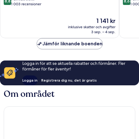
8,8
8,6
av
av
1 003 recensioner
1 00
10,
10,
Fantastiskt,
Fantastis
Priset
1 141 kr
1 003 recensioner
1 000 re
är
inklusive skatter och avgifter
1 141 kr
3 sep. – 4 sep.
Jämför liknande boenden
Logga in för att se aktuella rabatter och förmåner. Fler
förmåner för fler äventyr!
Logga in
Registrera dig nu, det är gratis
Om området