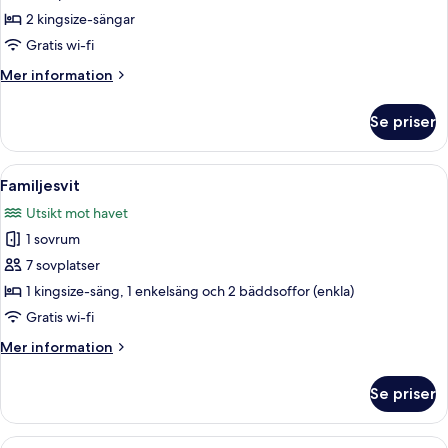
flera
2 kingsize-sängar
sängar
Gratis wi-fi
-
Mer
Mer information
tillgång
information
till
om
Se priser
Svit
Club
Club
Lounge
-
Öppna
Duntäcken, minibar, värdeförvarings
-
5
flera
Familjesvit
alla
havsutsikt
sängar
Utsikt mot havet
-
foton
(Opera.
tillgång
1 sovrum
för
Balcony)
till
Familjesvit
7 sovplatser
Club
Lounge
1 kingsize-säng, 1 enkelsäng och 2 bäddsoffor (enkla)
-
Gratis wi-fi
havsutsikt
(Opera.
Mer
Mer information
Balcony)
information
om
Se priser
Familjesvit
Öppna
Ett hotellrum med en säng, ett sängbor