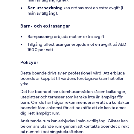
Sen utcheckning
kan ordnas mot en extra avgift (i
mån av tillgång).
Barn- och extrasängar
Barnpassning erbjuds mot en extra avgift.
Tillgång till extrasängar erbjuds mot en avgift på AED
150.0 per natt.
Policyer
Detta boende drivs av en professionell värd. Att erbjuda
boende är kopplat till värdens företagsverksamhet eller
yrke.
Det här boendet har utomhusområden såsom balkonger,
uteplatser och terrasser som kanske inte är lämpliga för
barn. Om du har frågor rekommenderar vi att du kontaktar
boendet före ankomst för att bekräfta att de kan ta emot
dig i ett lämpligt rum.
Anslutande rum kan erbjudas i mån av tillgång. Gäster kan
be om anslutande rum genom att kontakta boendet direkt
på numret i bokningsbekräftelsen.