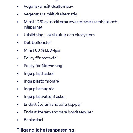
Veganska måltidsalternativ
Vegetariska måltidsalternativ
Minst 10 % av intäkterna investerade i samhälle och
hållbarhet
Utbildning i lokal kultur och ekosystem
Dubbelfönster
Minst 80 % LED-ljus
Policy för matavfall
Policy för återvinning
Inga plastflaskor
Inga plastomrörare
Inga plastsugrör
Inga plastvattenflaskor
Endast återanvändbara koppar
Endast återanvändbara bordsserviser
Bankettsal
Tillgänglighetsanpassning