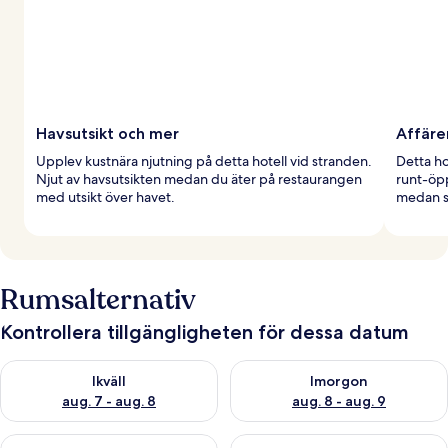
Havsutsikt och mer
Affäre
Upplev kustnära njutning på detta hotell vid stranden.
Detta ho
Njut av havsutsikten medan du äter på restaurangen
runt-öpp
med utsikt över havet.
medan s
Rumsalternativ
Kontrollera tillgängligheten för dessa datum
Kontrollera tillgängligheten för ikväll aug. 7 - aug. 8
Kontrollera tillgängligheten f
Ikväll
Imorgon
aug. 7 - aug. 8
aug. 8 - aug. 9
Kontrollera tillgängligheten för den här helgen aug. 7 - aug. 9
Kontrollera tillgängligheten fö