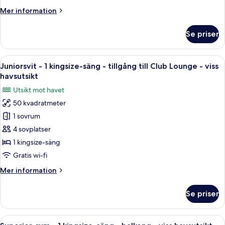
säng
Mer
Mer information
-
information
balkong
om
Se priser
-
Lyxrum
-
havsutsikt
1
Öppna
En modern hotellobby med en bar, en s
12
kingsize-
Juniorsvit - 1 kingsize-säng - tillgång till Club Lounge - viss
alla
säng
havsutsikt
-
foton
Utsikt mot havet
balkong
för
-
50 kvadratmeter
Juniorsvit
havsutsikt
1 sovrum
-
1
4 sovplatser
kingsize-
1 kingsize-säng
säng
Gratis wi-fi
-
Mer
Mer information
tillgång
information
till
om
Se priser
Juniorsvit
Club
-
Lounge
1
Öppna
Ett hotellrum med en säng, ett sängbor
-
8
kingsize-