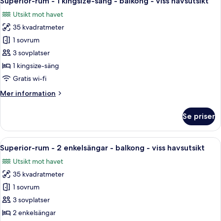
Superior-rum - 1 kingsize-säng - balkong - viss havsutsikt
alla
viss
säng
Utsikt mot havet
-
foton
havsutsikt
tillgång
35 kvadratmeter
för
till
Superior-
1 sovrum
Club
rum
Lounge
3 sovplatser
-
-
1 kingsize-säng
viss
1
Gratis wi-fi
havsutsikt
kingsize-
Mer
Mer information
säng
information
-
om
Se priser
balkong
Superior-
rum
-
-
Öppna
Duntäcken, minibar, värdeförvarings
viss
8
1
Superior-rum - 2 enkelsängar - balkong - viss havsutsikt
alla
havsutsikt
kingsize-
Utsikt mot havet
säng
foton
-
35 kvadratmeter
för
balkong
Superior-
1 sovrum
-
rum
viss
3 sovplatser
havsutsikt
-
2 enkelsängar