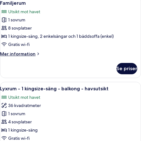
5
Familjerum
alla
Utsikt mot havet
foton
1 sovrum
för
Familjerum
8 sovplatser
1 kingsize-säng, 2 enkelsängar och 1 bäddsoffa (enkel)
Gratis wi-fi
Mer
Mer information
information
om
Se priser
Familjerum
Öppna
Lyxrum - 1 kingsize-säng - balkong - 
10
Lyxrum - 1 kingsize-säng - balkong - havsutsikt
alla
Utsikt mot havet
foton
36 kvadratmeter
för
Lyxrum
1 sovrum
-
4 sovplatser
1
1 kingsize-säng
kingsize-
Gratis wi-fi