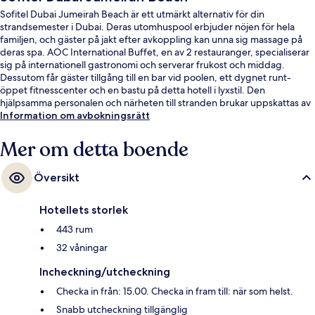
Sofitel Dubai Jumeirah Beach är ett utmärkt alternativ för din
strandsemester i Dubai. Deras utomhuspool erbjuder nöjen för hela
familjen, och gäster på jakt efter avkoppling kan unna sig massage på
deras spa. AOC International Buffet, en av 2 restauranger, specialiserar
sig på internationell gastronomi och serverar frukost och middag.
Dessutom får gäster tillgång till en bar vid poolen, ett dygnet runt-
öppet fitnesscenter och en bastu på detta hotell i lyxstil. Den
hjälpsamma personalen och närheten till stranden brukar uppskattas av
våra resenärer. Kollektivtrafik finns i närheten. Till Jumeirah Beach
Information om avbokningsrätt
Residence 2 spårvagnsstation tar det 4 minuter att gå och till Jumeirah
Beach Residence 1 spårvagnshållplats är det 13 minuter.
Mer om detta boende
Översikt
Hotellets storlek
443 rum
32 våningar
Incheckning/utcheckning
Checka in från: 15.00. Checka in fram till: när som helst.
Snabb utcheckning tillgänglig