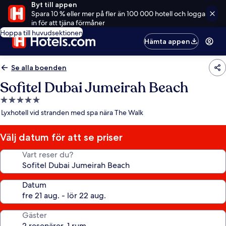
Byt till appen
Spara 10 % eller mer på fler än 100 000 hotell och logga
in för att tjäna förmåner
Hoppa till huvudsektionen
Hämta appen
Se alla boenden
Sofitel Dubai Jumeirah Beach
5.0-
stjärnigt
Lyxhotell vid stranden med spa nära The Walk
boende
Välj datum för att se priser
Vart reser du?
Datum
Gäster