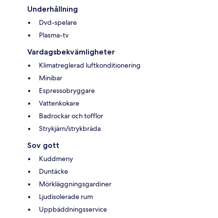
Underhållning
Dvd-spelare
Plasma-tv
Vardagsbekvämligheter
Klimatreglerad luftkonditionering
Minibar
Espressobryggare
Vattenkokare
Badrockar och tofflor
Strykjärn/strykbräda
Sov gott
Kuddmeny
Duntäcke
Mörkläggningsgardiner
Ljudisolerade rum
Uppbäddningsservice