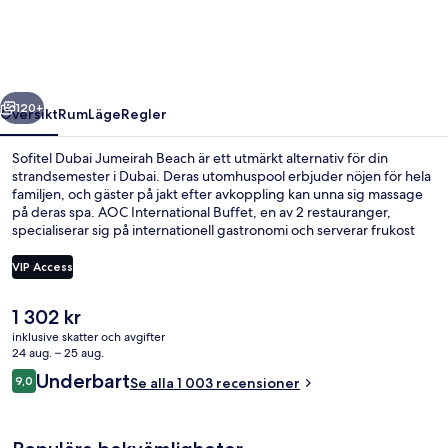
Beach
regående
Nästa
120+
Översikt
Rum
Läge
Regler
Sofitel Dubai Jumeirah Beach är ett utmärkt alternativ för din
strandsemester i Dubai. Deras utomhuspool erbjuder nöjen för hela
familjen, och gäster på jakt efter avkoppling kan unna sig massage
på deras spa. AOC International Buffet, en av 2 restauranger,
specialiserar sig på internationell gastronomi och serverar frukost
och middag. Dessutom får gäster tillgång till en bar vid poolen, ett
dygnet runt-öppet fitnesscenter och en bastu på detta hotell i
VIP Access
lyxstil. Den hjälpsamma personalen och närheten till stranden brukar
uppskattas av våra resenärer. Kollektivtrafik finns i närheten. Till
Det
1 302 kr
Jumeirah Beach Residence 2 spårvagnsstation tar det 4 minuter att
Utomhuspool och parasoller
nuvarande
gå och till Jumeirah Beach Residence 1 spårvagnshållplats är det 13
inklusive skatter och avgifter
priset
24 aug. – 25 aug.
minuter.
är
Recensioner
Underbart
9,0
Se alla 1 003 recensioner
1 302 kr
9,0 av 10,