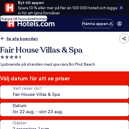
Byt till appen
Spara 10 % eller mer på fler än 100 000 hotell och logga
in för att tjäna förmåner
Hoppa till huvudsektionen
Hämta appen
Se alla boenden
Fair House Villas & Spa
4.5-
stjärnigt
Lyxboende på stranden med spa nära Bo Phut Beach
boende
Välj datum för att se priser
Vart reser du?
Datum
Gäster