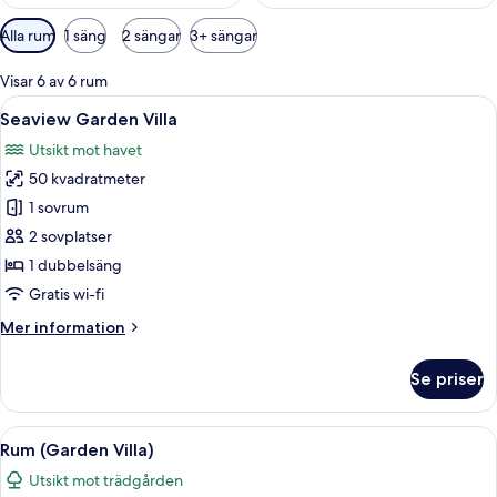
Tillgängliga
Alla rum
1 säng
2 sängar
3+ sängar
filter
för
Visar 6 av 6 rum
rum
Öppna
Ett hotellrum med en stor säng, en tv
7
Seaview Garden Villa
alla
Utsikt mot havet
foton
50 kvadratmeter
för
Seaview
1 sovrum
Garden
2 sovplatser
Villa
1 dubbelsäng
Gratis wi-fi
Mer
Mer information
information
om
Se priser
Seaview
Garden
Villa
Öppna
Ett rymligt sovrum med en stor säng, 
9
Rum (Garden Villa)
alla
Utsikt mot trädgården
foton