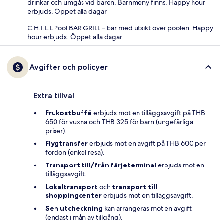
drinkar och umgås vid baren. Barnmeny finns. Happy hour
erbjuds. Öppet alla dagar
C.H.I.L.L Pool BAR GRILL – bar med utsikt över poolen. Happy
hour erbjuds. Öppet alla dagar
Avgifter och policyer
Extra tillval
Frukostbuffé
erbjuds mot en tilläggsavgift på THB
650 för vuxna och THB 325 för barn (ungefärliga
priser).
Flygtransfer
erbjuds mot en avgift på THB 600 per
fordon (enkel resa).
Transport till/från färjeterminal
erbjuds mot en
tilläggsavgift.
Lokaltransport
och
transport till
shoppingcenter
erbjuds mot en tilläggsavgift.
Sen utcheckning
kan arrangeras mot en avgift
(endast i mån av tillgång).