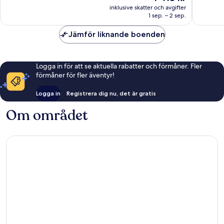
är
Samui
558 recensioner
inklusive skatter och avgifter
1 413 kr
1 sep. – 2 sep.
Jämför liknande boenden
Logga in för att se aktuella rabatter och förmåner. Fler
förmåner för fler äventyr!
Logga in
Registrera dig nu, det är gratis
Om området