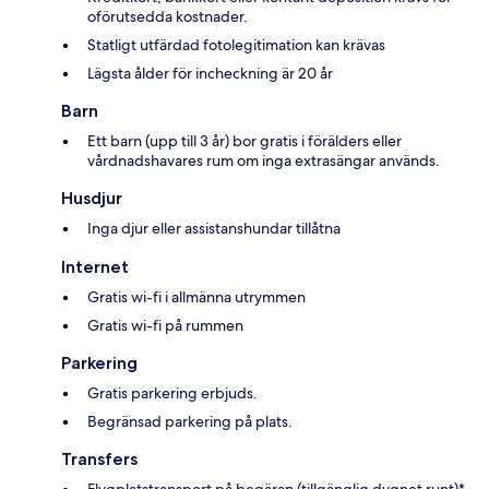
oförutsedda kostnader.
Statligt utfärdad fotolegitimation kan krävas
Lägsta ålder för incheckning är 20 år
Barn
Ett barn (upp till 3 år) bor gratis i förälders eller
vårdnadshavares rum om inga extrasängar används.
Husdjur
Inga djur eller assistanshundar tillåtna
Internet
Gratis wi-fi i allmänna utrymmen
Gratis wi-fi på rummen
Parkering
Gratis parkering erbjuds.
Begränsad parkering på plats.
Transfers
Flygplatstransport på begäran (tillgänglig dygnet runt)*