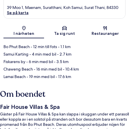
39 Moo 1, Maenam, Suratthani, Koh Samui, Surat Thani, 84330
Se på karta
Karta
I närheten
Ta sig runt
Restauranger
Bo Phut Beach
- 12 min till fots
- 1.1 km
Samui Karting
- 4 min med bil
- 2.7 km
Fiskarens by
- 6 min med bil
- 3.5 km
Chaweng Beach
- 16 min med bil
- 10.4 km
Lamai Beach
- 19 min med bil
- 17.6 km
Om boendet
Fair House Villas & Spa
Gäster på Fair House Villas & Spa kan slappa i skuggan under ett parasoll
eller koppla av i en solstol på stranden och bor dessutom bara en kvarts
promenad från Bo Phut Beach. Deras utomhuspool erbjuder nöjen för