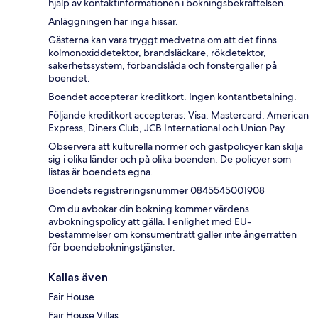
hjälp av kontaktinformationen i bokningsbekräftelsen.
Anläggningen har inga hissar.
Gästerna kan vara tryggt medvetna om att det finns
kolmonoxiddetektor, brandsläckare, rökdetektor,
säkerhetssystem, förbandslåda och fönstergaller på
boendet.
Boendet accepterar kreditkort. Ingen kontantbetalning.
Följande kreditkort accepteras: Visa, Mastercard, American
Express, Diners Club, JCB International och Union Pay.
Observera att kulturella normer och gästpolicyer kan skilja
sig i olika länder och på olika boenden. De policyer som
listas är boendets egna.
Boendets registreringsnummer 0845545001908
Om du avbokar din bokning kommer värdens
avbokningspolicy att gälla. I enlighet med EU-
bestämmelser om konsumenträtt gäller inte ångerrätten
för boendebokningstjänster.
Kallas även
Fair House
Fair House Villas