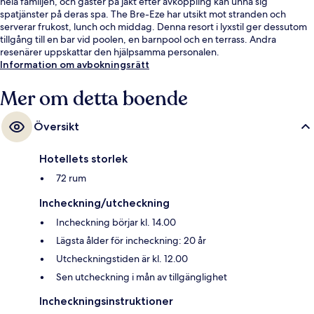
hela familjen, och gäster på jakt efter avkoppling kan unna sig
spatjänster på deras spa. The Bre-Eze har utsikt mot stranden och
serverar frukost, lunch och middag. Denna resort i lyxstil ger dessutom
tillgång till en bar vid poolen, en barnpool och en terrass. Andra
resenärer uppskattar den hjälpsamma personalen.
Information om avbokningsrätt
Mer om detta boende
Översikt
Hotellets storlek
72 rum
Incheckning/utcheckning
Incheckning börjar kl. 14.00
Lägsta ålder för incheckning: 20 år
Utcheckningstiden är kl. 12.00
Sen utcheckning i mån av tillgänglighet
Incheckningsinstruktioner