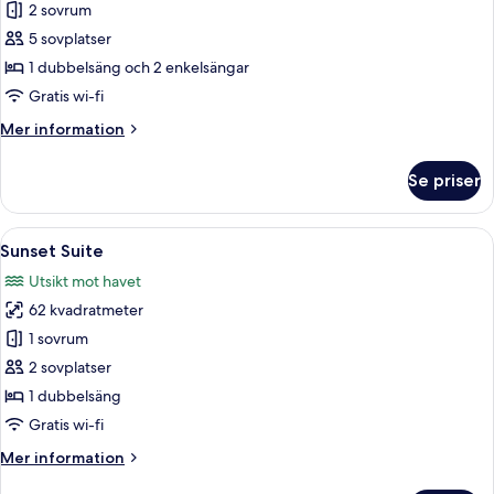
2
2 sovrum
Bedroom
5 sovplatser
Beachfront
1 dubbelsäng och 2 enkelsängar
Family
Gratis wi-fi
Pool
Mer
Mer information
Villa
information
om
Se priser
2
Bedroom
Beachfront
Öppna
Ett sovrum med en stor säng, en balk
6
Family
Sunset Suite
alla
Pool
Utsikt mot havet
Villa
foton
62 kvadratmeter
för
Sunset
1 sovrum
Suite
2 sovplatser
1 dubbelsäng
Gratis wi-fi
Mer
Mer information
information