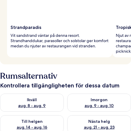
Strandparadis
Tropis
Vit sandstrand väntar på denna resort.
Njut av 
Strandhanddukar, parasoller och solstolar ger komfort
restaura
medan du njuter av restaurangen vid stranden.
champag
picknick
Rumsalternativ
Kontrollera tillgängligheten för dessa datum
Kontrollera tillgängligheten för ikväll aug. 8 - aug. 9
Kontrollera tillgängligheten f
Ikväll
Imorgon
aug. 8 - aug. 9
aug. 9 - aug. 10
Kontrollera tillgängligheten för den här helgen aug. 14 - aug. 
Kontrollera tillgängligheten fö
Till helgen
Nästa helg
aug. 14 - aug. 16
aug. 21 - aug. 23