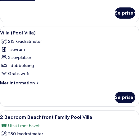
information
om
Se priser
Ocean
Suite
Öppna
Ett sovrum med en säng, ett skrivbord 
8
Villa (Pool Villa)
alla
213 kvadratmeter
foton
1 sovrum
för
Villa
3 sovplatser
(Pool
1 dubbelsäng
Villa)
Gratis wi-fi
Mer
Mer information
information
om
Se priser
Villa
(Pool
Villa)
Öppna
Ett modernt hotellrum med trägolv, e
13
2 Bedroom Beachfront Family Pool Villa
alla
Utsikt mot havet
foton
280 kvadratmeter
för