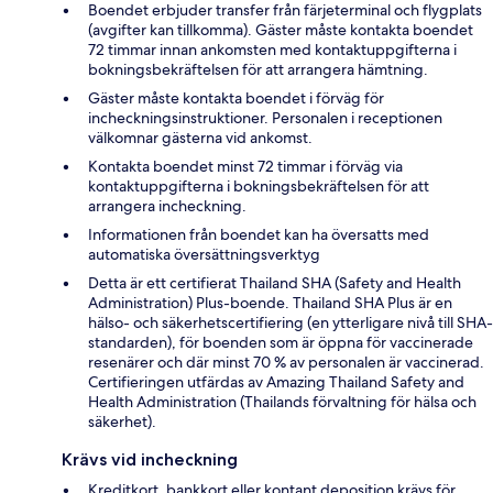
Boendet erbjuder transfer från färjeterminal och flygplats
(avgifter kan tillkomma). Gäster måste kontakta boendet
72 timmar innan ankomsten med kontaktuppgifterna i
bokningsbekräftelsen för att arrangera hämtning.
Gäster måste kontakta boendet i förväg för
incheckningsinstruktioner. Personalen i receptionen
välkomnar gästerna vid ankomst.
Kontakta boendet minst 72 timmar i förväg via
kontaktuppgifterna i bokningsbekräftelsen för att
arrangera incheckning.
Informationen från boendet kan ha översatts med
automatiska översättningsverktyg
Detta är ett certifierat Thailand SHA (Safety and Health
Administration) Plus-boende. Thailand SHA Plus är en
hälso- och säkerhetscertifiering (en ytterligare nivå till SHA-
standarden), för boenden som är öppna för vaccinerade
resenärer och där minst 70 % av personalen är vaccinerad.
Certifieringen utfärdas av Amazing Thailand Safety and
Health Administration (Thailands förvaltning för hälsa och
säkerhet).
Krävs vid incheckning
Kreditkort, bankkort eller kontant deposition krävs för