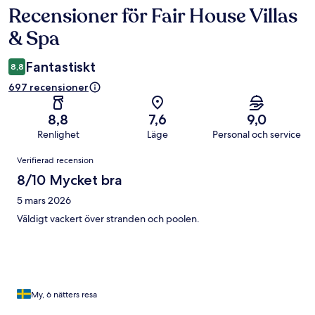
Recensioner för Fair House Villas
Recensioner
& Spa
Fantastiskt
8,8
697 recensioner
8,8
7,6
9,0
Renlighet
Läge
Personal och service
Recensioner
Verifierad recension
8/10 Mycket bra
5 mars 2026
Väldigt vackert över stranden och poolen.
My, 6 nätters resa