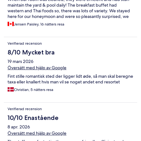
maintain the yard & pool daily! The breakfast buffet had
western and Thai foods so, there was lots of variety. We stayed
here for our honeymoon and were so pleasantly surprised, we
didn’t want to leave! I highly recommend staying at Fairhouse.
Jensen Paisley, 16 nätters resa
Verifierad recension
8/10 Mycket bra
19 mars 2026
Översätt med hjälp av Google
Fint stille romantisk sted der ligger lidt øde, så man skal beregne
taxa eller knallert hvis man vil se noget andet end resortet
Christian, 5 nätters resa
Verifierad recension
10/10 Enastående
8 apr. 2026
Översätt med hjälp av Google