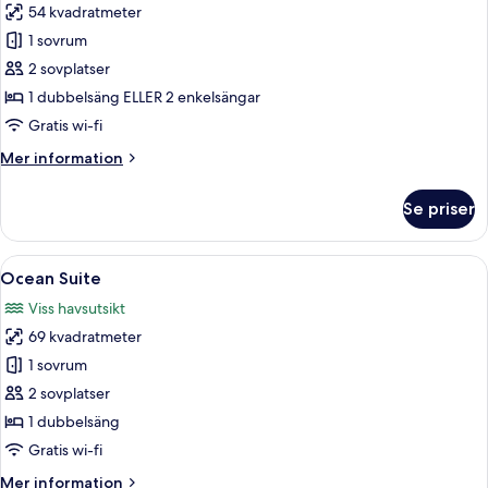
54 kvadratmeter
för
Rum
1 sovrum
(Garden
2 sovplatser
Villa)
1 dubbelsäng ELLER 2 enkelsängar
Gratis wi-fi
Mer
Mer information
information
om
Se priser
Rum
(Garden
Villa)
Öppna
Ett hotellrum med en stor säng, en b
7
Ocean Suite
alla
Viss havsutsikt
foton
69 kvadratmeter
för
Ocean
1 sovrum
Suite
2 sovplatser
1 dubbelsäng
Gratis wi-fi
Mer
Mer information