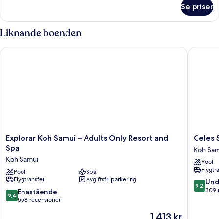
om
Se priser
Sunset
Suite
Liknande boenden
Explorar Koh Samui – Adults Only Resort and Spa
Celes Sa
Explorar
Celes
Explorar Koh Samui – Adults Only Resort and
Celes 
Koh
Samui
Spa
Koh Sam
Samui
Koh
Koh Samui
Pool
–
Samui
Flygtr
Adults
Pool
Spa
Flygtransfer
Avgiftsfri parkering
Only
9.2
Und
9,2
Resort
av
309 
9.4
Enastående
9,4
and
10,
av
558 recensioner
Spa
Underba
10,
Priset
1 413 kr
Koh
309 rec
Enastående,