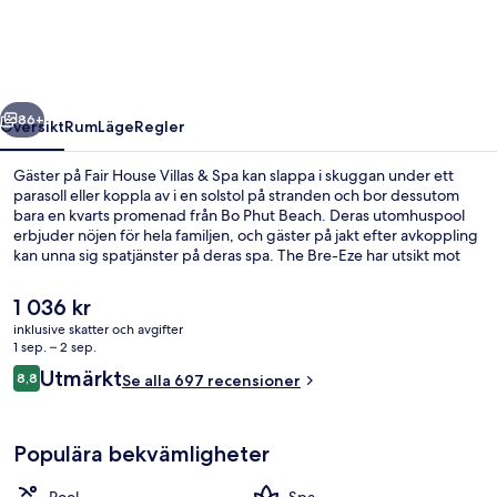
&
Spa
regående
Nästa
86+
Översikt
Rum
Läge
Regler
Gäster på Fair House Villas & Spa kan slappa i skuggan under ett
parasoll eller koppla av i en solstol på stranden och bor dessutom
bara en kvarts promenad från Bo Phut Beach. Deras utomhuspool
erbjuder nöjen för hela familjen, och gäster på jakt efter avkoppling
kan unna sig spatjänster på deras spa. The Bre-Eze har utsikt mot
stranden och serverar frukost, lunch och middag. Denna resort i
lyxstil ger dessutom tillgång till en bar vid poolen, en barnpool och
Det
1 036 kr
en terrass. Andra resenärer uppskattar den hjälpsamma personalen.
nuvarande
inklusive skatter och avgifter
priset
1 sep. – 2 sep.
21-tums platt-tv med kabelkanaler och
är
Recensioner
Utmärkt
8,8
Se alla 697 recensioner
1 036 kr
8,8 av 10,
Populära bekvämligheter