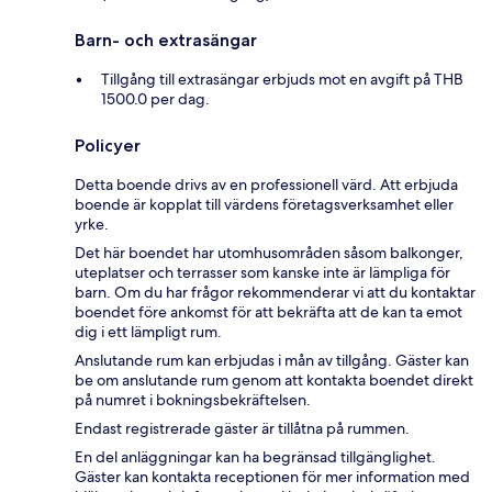
Barn- och extrasängar
Tillgång till extrasängar erbjuds mot en avgift på THB
1500.0 per dag.
Policyer
Detta boende drivs av en professionell värd. Att erbjuda
boende är kopplat till värdens företagsverksamhet eller
yrke.
Det här boendet har utomhusområden såsom balkonger,
uteplatser och terrasser som kanske inte är lämpliga för
barn. Om du har frågor rekommenderar vi att du kontaktar
boendet före ankomst för att bekräfta att de kan ta emot
dig i ett lämpligt rum.
Anslutande rum kan erbjudas i mån av tillgång. Gäster kan
be om anslutande rum genom att kontakta boendet direkt
på numret i bokningsbekräftelsen.
Endast registrerade gäster är tillåtna på rummen.
En del anläggningar kan ha begränsad tillgänglighet.
Gäster kan kontakta receptionen för mer information med