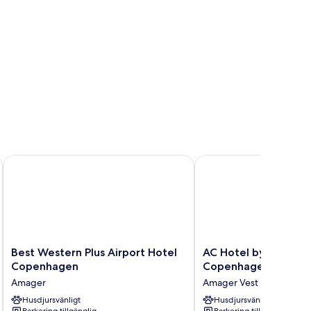
Best Western Plus Airport Hotel Copenhagen
AC Hotel by Marriott 
Best
AC
Best Western Plus Airport Hotel
AC Hotel by Marriott
Western
Hotel
Copenhagen
Copenhagen
Plus
by
Amager
Amager Vest
Airport
Marriott
Hotel
Husdjursvänligt
Bella
Husdjursvänligt