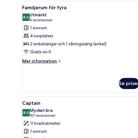
Öppna
Ett rum med två enkelsängar, e
4
Familjerum för fyra
alla
Utmärkt
foton
8,6
8,6 av 10
(4 recensioner)
4 recensioner
för
1 sovrum
Familjerum
4 sovplatser
för
2 enkelsängar och 1 våningssäng (enkel)
fyra
Gratis wi-fi
Mer
Mer information
information
om
Familjerum
för
Se prise
fyra
Öppna
Ett modernt sovrum med en säng,
7
Captain
alla
Mycket bra
foton
8,0
8,0 av 10
(157 recensioner)
157 recensioner
för
11 kvadratmeter
Captain
1 sovrum