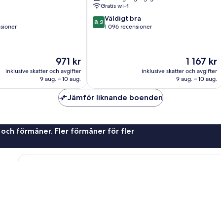
Gratis wi-fi
8.2
Väldigt bra
8,2
av
sioner
1 096 recensioner
10,
Väldigt
oner
bra,
Priset
Priset
971 kr
1 167 kr
1 096 recensioner
är
är
inklusive skatter och avgifter
inklusive skatter och avgifter
971 kr
1 167 kr
9 aug. – 10 aug.
9 aug. – 10 aug.
Jämför liknande boenden
 och förmåner. Fler förmåner för fler