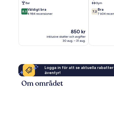
Bar
Gym
8.0
7.2
Väldigt bra
Bra
8,0
7,2
av
av
4 984 recensioner
7 604 recen
10,
10,
Väldigt
Bra,
bra,
7 604 recensi
Priset
850 kr
4 984 recensioner
är
inklusive skatter och avgifter
850 kr
30 aug. – 31 aug.
Logga in för att se aktuella rabatter
äventyr!
Om området