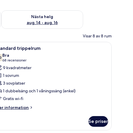
är helgen aug. 7 - aug. 9
Kontrollera tillgängligheten för nästa helg aug. 14 - aug. 16
Nästa helg
aug. 14 - aug. 16
Visar 8 av 8 rum
rd och en tv som är monterad på väggen.
 ett fönster och en sittgrupp.
ppna
Ett litet rum med våningssängar, ett skrivbord
8
tandard trippelrum
la
Bra
oton
0
7,0 av 10
(68 recensioner)
68 recensioner
ör
9 kvadratmeter
tandard
1 sovrum
rippelrum
3 sovplatser
1 dubbelsäng och 1 våningssäng (enkel)
Gratis wi-fi
er
r information
formation
m
Se priser
andard
ippelrum