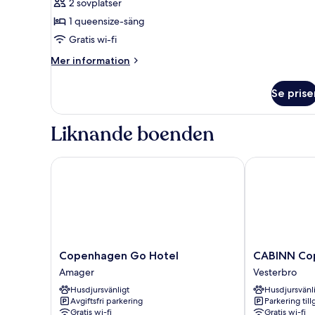
2 sovplatser
1 queensize-säng
Gratis wi-fi
Mer
Mer information
information
om
Se prise
Captain
Liknande boenden
Copenhagen Go Hotel
CABINN Cop
Copenhagen
CABINN
Copenhagen Go Hotel
CABINN Co
Go
Copenhagen
Amager
Vesterbro
Hotel
Vesterbro
Husdjursvänligt
Husdjursvänl
Amager
Avgiftsfri parkering
Parkering till
Gratis wi-fi
Gratis wi-fi