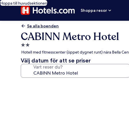
Hoppa till huvudsektionen
Shoppa resor
Se alla boenden
CABINN Metro Hotel
2.0-
stjärnigt
Hotell med fitnesscenter (öppet dygnet runt) nära Bella Cen
boende
Välj datum för att se priser
Vart reser du?
Fotogalleri
för
CABINN
Metro
Hotel