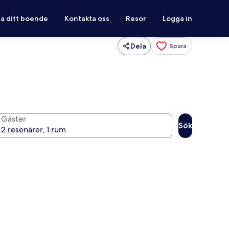
ra ditt boende
Kontakta oss
Resor
Logga in
Dela
Spara
Gäster
Sök