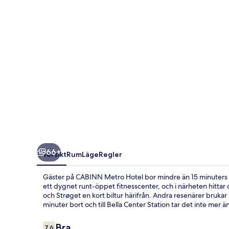
66+
Översikt
Rum
Läge
Regler
Gäster på CABINN Metro Hotel bor mindre än 15 minuters pr
ett dygnet runt-öppet fitnesscenter, och i närheten hitta
och Strøget en kort biltur härifrån. Andra resenärer brukar u
minuter bort och till Bella Center Station tar det inte mer ä
Recensioner
Bra
7,6