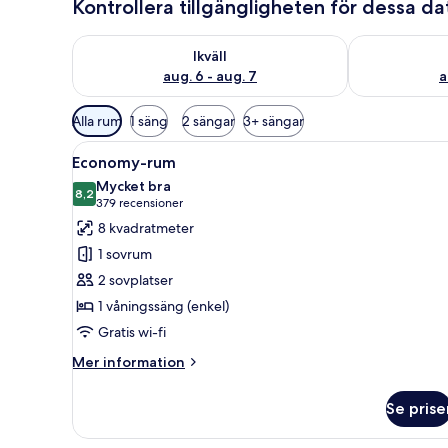
Kontrollera tillgängligheten för dessa d
Kontrollera tillgängligheten för ikväll aug. 6 - aug. 7
Kontrollera ti
Ikväll
aug. 6 - aug. 7
a
Tillgängliga
Alla rum
1 säng
2 sängar
3+ sängar
filter
Öppna
Ett kompakt hotellrum med en 
för
4
Economy-rum
alla
rum
Mycket bra
foton
8,2
8,2 av 10
(379 recensioner)
379 recensioner
för
8 kvadratmeter
Economy-
1 sovrum
rum
2 sovplatser
1 våningssäng (enkel)
Gratis wi-fi
Mer
Mer information
information
om
Se prise
Economy-
rum