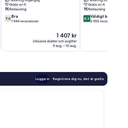
Parkering tillgänglig
Parkering tillgänglig
Copenhagen
Sky
Gratis wi-fi
Gratis wi-fi
Amager
Copenhagen
Restaurang
Restaurang
Amager
7.0
8.4
Bra
Vest
Väldigt bra
7,0
8,4
av
av
1 944 recensioner
2 953 recensioner
10,
10,
Bra,
Väldigt
Priset
1 407 kr
1 944 recensioner
bra,
är
inklusive skatter och avgifter
inklusive s
2 953 recensioner
1 407 kr
9 aug. – 10 aug.
Logga in
Registrera dig nu, det är gratis