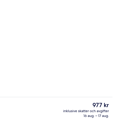
Café
Det
977 kr
nuvarande
inklusive skatter och avgifter
priset
16 aug. – 17 aug.
 lobbyn
Kontinental frukost varje dag mot avg
är
977 kr