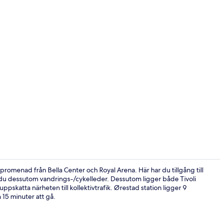
Reception
omenad från Bella Center och Royal Arena. Här har du tillgång till
r du dessutom vandrings-/cykelleder. Dessutom ligger både Tivoli
ppskatta närheten till kollektivtrafik. Ørestad station ligger 9
Sittområde i
n 15 minuter att gå.