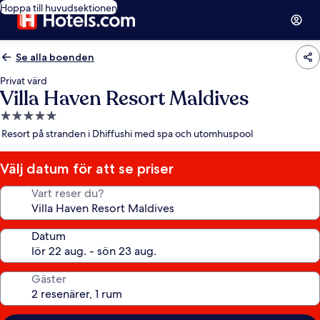
Hoppa till huvudsektionen
Se alla boenden
Privat värd
Villa Haven Resort Maldives
5.0-
stjärnigt
Resort på stranden i Dhiffushi med spa och utomhuspool
boende
Välj datum för att se priser
Vart reser du?
Datum
Gäster