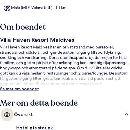
Malé (MLE-Velana Intl.) - 111 km
Om boendet
Villa Haven Resort Maldives
Villa Haven Resort Maldives har en privat strand med parasoller,
strandbar och solstolar, och ger dessutom tillgång till sportdykning,
snorkling och windsurfing. Deras utomhuspool erbjuder nöjen för hela
familjen, och gäster på jakt efter avkoppling kan unna sig djupmassage,
bodywraps och aromaterapi på deras spa. Om du vill äta eller dricka
gott kan du välja mellan 5 restauranger och 2 barer/lounger. Dessutom
får gäster tillgång till en gratis barnklubb, en bar vid poolen och ett
dygnet runt-öppet fitnesscenter på denna resort i lyxstil.
Se mer om boendet
Mer om detta boende
Översikt
Hotellets storlek