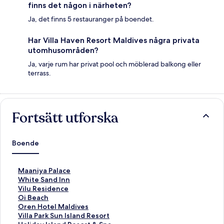
finns det någon i närheten?
Ja, det finns 5 restauranger på boendet.
Har Villa Haven Resort Maldives några privata
utomhusområden?
Ja, varje rum har privat pool och möblerad balkong eller
terrass.
Fortsätt utforska
Boende
L
Maaniya Palace
ä
L
White Sand Inn
n
ä
L
Vilu Residence
k
n
ä
L
Oi Beach
t
k
n
ä
L
Oren Hotel Maldives
i
t
k
n
ä
L
Villa Park Sun Island Resort
l
i
t
k
n
ä
L