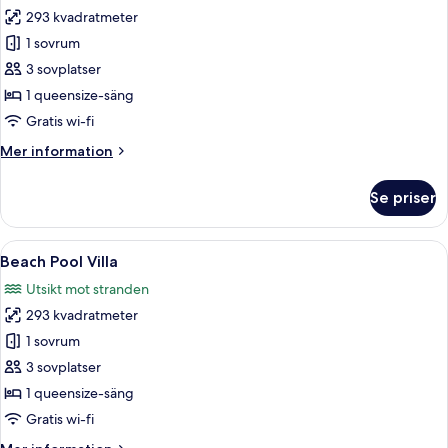
Pools
293 kvadratmeter
för
Deluxe
1 sovrum
Beach
3 sovplatser
Pool
1 queensize-säng
Villa
Gratis wi-fi
Mer
Mer information
information
om
Se priser
Deluxe
Beach
Pool
Öppna
Ett modernt område vid poolen med en 
6
Villa
Beach Pool Villa
alla
Utsikt mot stranden
foton
293 kvadratmeter
för
Beach
1 sovrum
Pool
3 sovplatser
Villa
1 queensize-säng
Gratis wi-fi
Mer