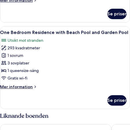
Mer information
information
om
Se priser
Beach
Pool
Villa
Öppna
En modern inredning med matplats, ba
6
One Bedroom Residence with Beach Pool and Garden Pool
alla
Utsikt mot stranden
foton
293 kvadratmeter
för
One
1 sovrum
Bedroom
3 sovplatser
Residence
1 queensize-säng
with
Gratis wi-fi
Beach
Mer
Mer information
Pool
information
and
om
Se priser
Garden
One
Bedroom
Pool
Residence
Liknande boenden
with
Beach
RAH GILI MALDIVES
NH Maldi
Pool