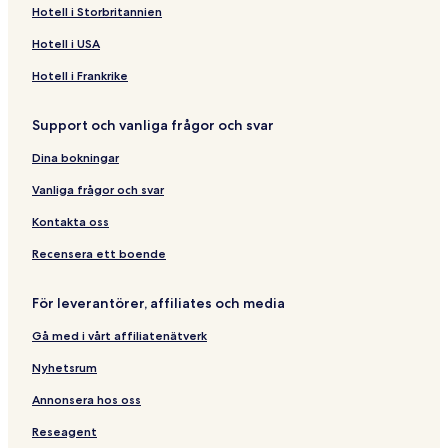
l
u
l
o
a
Hotell i Storbritannien
d
n
a
t
M
i
I
n
e
a
Hotell i USA
v
s
d
l
l
e
l
R
d
Hotell i Frankrike
s
a
e
i
n
s
v
Support och vanliga frågor och svar
d
o
e
R
r
s
Dina bokningar
e
t
s
&
Vanliga frågor och svar
o
S
r
p
Kontakta oss
t
a
Recensera ett boende
För leverantörer, affiliates och media
Gå med i vårt affiliatenätverk
Nyhetsrum
Annonsera hos oss
Reseagent