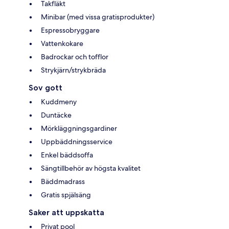
Takfläkt
Minibar (med vissa gratisprodukter)
Espressobryggare
Vattenkokare
Badrockar och tofflor
Strykjärn/strykbräda
Sov gott
Kuddmeny
Duntäcke
Mörkläggningsgardiner
Uppbäddningsservice
Enkel bäddsoffa
Sängtillbehör av högsta kvalitet
Bäddmadrass
Gratis spjälsäng
Saker att uppskatta
Privat pool