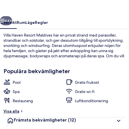
regående
Nästa
44+
Översikt
Rum
Läge
Regler
Villa Haven Resort Maldives har en privat strand med parasoller,
strandbar och solstolar, och ger dessutom tillgång till sportdykning,
snorkling och windsurfing. Deras utomhuspool erbjuder nöjen för
hela familjen, och gäster på jakt efter avkoppling kan unna sig
djupmassage, bodywraps och aromaterapi på deras spa. Om du vill
äta eller dricka gott kan du välja mellan 5 restauranger och 2
barer/lounger. Dessutom får gäster tillgång till en gratis barnklubb,
Populära bekvämligheter
en bar vid poolen och ett dygnet runt-öppet fitnesscenter på
denna resort i lyxstil.
Pool
Gratis frukost
Two Bedroom Residence with Two Beach
Spa
Gratis wi-fi
Restaurang
Luftkonditionering
Visa alla
Främsta bekvämligheter
(12)