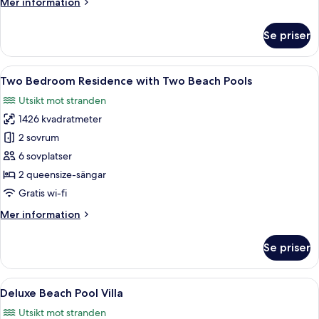
Mer
Mer information
information
om
Se priser
Haven
Reserve
Öppna
En fastighet vid stranden med en poo
6
Two Bedroom Residence with Two Beach Pools
alla
Utsikt mot stranden
foton
1426 kvadratmeter
för
Two
2 sovrum
Bedroom
6 sovplatser
Residence
2 queensize-sängar
with
Gratis wi-fi
Two
Mer
Mer information
Beach
information
Pools
om
Se priser
Two
Bedroom
Residence
Öppna
Ett modernt poolområde med ett kristal
6
with
Deluxe Beach Pool Villa
alla
Two
Utsikt mot stranden
Beach
foton