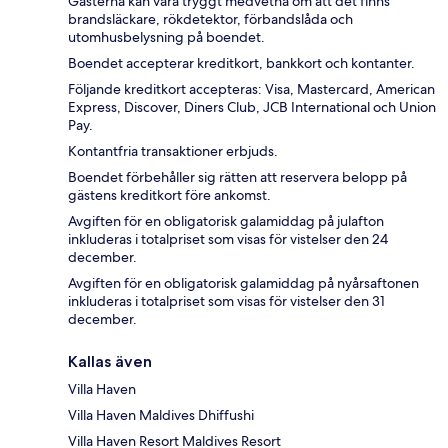
Gästerna kan vara tryggt medvetna om att det finns
brandsläckare, rökdetektor, förbandslåda och
utomhusbelysning på boendet.
Boendet accepterar kreditkort, bankkort och kontanter.
Följande kreditkort accepteras: Visa, Mastercard, American
Express, Discover, Diners Club, JCB International och Union
Pay.
Kontantfria transaktioner erbjuds.
Boendet förbehåller sig rätten att reservera belopp på
gästens kreditkort före ankomst.
Avgiften för en obligatorisk galamiddag på julafton
inkluderas i totalpriset som visas för vistelser den 24
december.
Avgiften för en obligatorisk galamiddag på nyårsaftonen
inkluderas i totalpriset som visas för vistelser den 31
december.
Kallas även
Villa Haven
Villa Haven Maldives Dhiffushi
Villa Haven Resort Maldives Resort