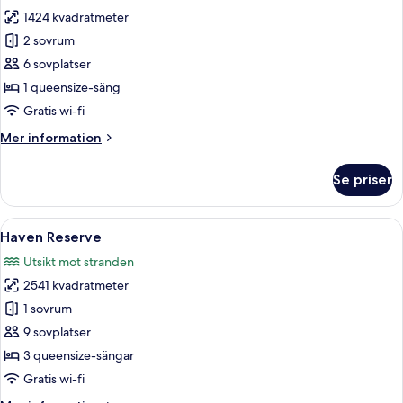
för
1424 kvadratmeter
Two
2 sovrum
Bedroom
Residence
6 sovplatser
with
1 queensize-säng
Two
Gratis wi-fi
Beach
Mer
Mer information
Pools
information
and
om
Se priser
Two
Garden
Bedroom
Pool
Residence
Öppna
Ett semesterområde med en pool, fler
6
with
Haven Reserve
alla
Two
Utsikt mot stranden
Beach
foton
Pools
2541 kvadratmeter
för
and
Haven
1 sovrum
Garden
Reserve
Pool
9 sovplatser
3 queensize-sängar
Gratis wi-fi