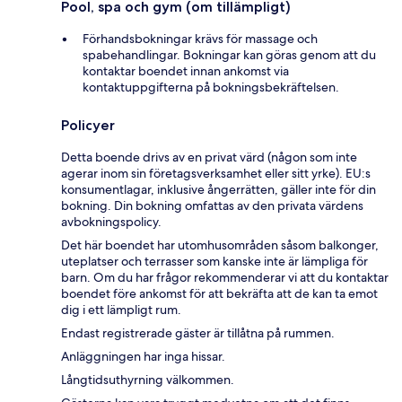
Pool, spa och gym (om tillämpligt)
Förhandsbokningar krävs för massage och
spabehandlingar. Bokningar kan göras genom att du
kontaktar boendet innan ankomst via
kontaktuppgifterna på bokningsbekräftelsen.
Policyer
Detta boende drivs av en privat värd (någon som inte
agerar inom sin företagsverksamhet eller sitt yrke). EU:s
konsumentlagar, inklusive ångerrätten, gäller inte för din
bokning. Din bokning omfattas av den privata värdens
avbokningspolicy.
Det här boendet har utomhusområden såsom balkonger,
uteplatser och terrasser som kanske inte är lämpliga för
barn. Om du har frågor rekommenderar vi att du kontaktar
boendet före ankomst för att bekräfta att de kan ta emot
dig i ett lämpligt rum.
Endast registrerade gäster är tillåtna på rummen.
Anläggningen har inga hissar.
Långtidsuthyrning välkommen.