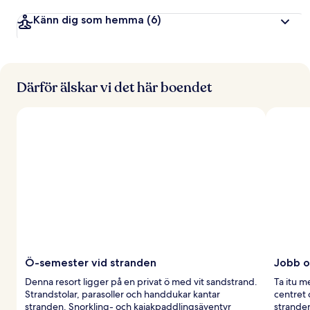
Känn dig som hemma
(6)
Därför älskar vi det här boendet
Ö-semester vid stranden
Jobb o
Denna resort ligger på en privat ö med vit sandstrand.
Ta itu m
Strandstolar, parasoller och handdukar kantar
centret 
stranden. Snorkling- och kajakpaddlingsäventyr
strande