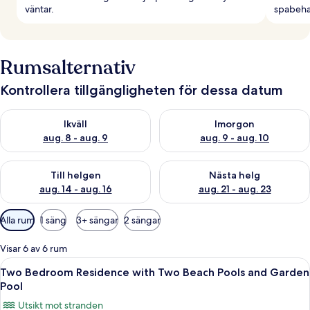
väntar.
spabehan
Rumsalternativ
Kontrollera tillgängligheten för dessa datum
Kontrollera tillgängligheten för ikväll aug. 8 - aug. 9
Kontrollera tillgängligheten f
Ikväll
Imorgon
aug. 8 - aug. 9
aug. 9 - aug. 10
Kontrollera tillgängligheten för den här helgen aug. 14 - aug. 
Kontrollera tillgängligheten fö
Till helgen
Nästa helg
aug. 14 - aug. 16
aug. 21 - aug. 23
Tillgängliga
Alla rum
1 säng
3+ sängar
2 sängar
filter
för
Visar 6 av 6 rum
rum
Öppna
Ett semesterhotell vid stranden med e
6
Two Bedroom Residence with Two Beach Pools and Garden
alla
Pool
foton
Utsikt mot stranden