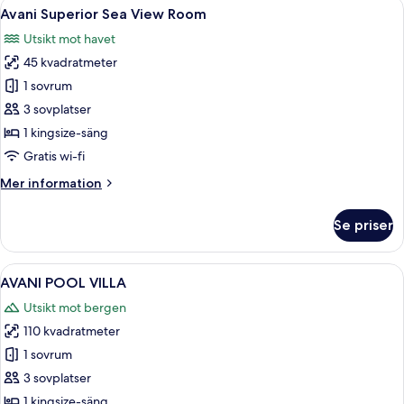
Öppna
Ett modernt hotellrum med en stor sän
6
Avani Superior Sea View Room
alla
Utsikt mot havet
foton
45 kvadratmeter
för
Avani
1 sovrum
Superior
3 sovplatser
Sea
1 kingsize-säng
View
Gratis wi-fi
Room
Mer
Mer information
information
om
Se priser
Avani
Superior
Sea
Öppna
Ett modernt hus i två våningar med en
6
View
AVANI POOL VILLA
alla
Room
Utsikt mot bergen
foton
110 kvadratmeter
för
AVANI
1 sovrum
POOL
3 sovplatser
VILLA
1 kingsize-säng