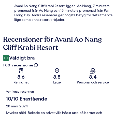
Avani Ao Nang Cliff Krabi Resort ligger i Ao Nang, 7 minuters
promenad från Ao Nang och 19 minuters promenad från Pai
Plong Bay. Andra resenärer ger högsta betyg för det utmärkta
läge som denna resort erbjuder.
Recensioner för Avani Ao Nang
Recensioner
Cliff Krabi Resort
Väldigt bra
8,4
1 001 recensioner
8,6
8,8
8,4
Renlighet
Läge
Personal och service
Recensioner
Verifierad recension
10/10 Enastående
28 mars 2024
Mycket nöjd. Bokade en privat villa högst upp på berget och