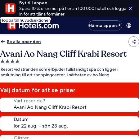
Byt till appen
Spara 10 % eller mer på fler än 100 000 hotell och logga
in för att tjäna förmåner
Hoppa till huvudsektionen
Hämta appen
Se alla boenden
Avani Ao Nang Cliff Krabi Resort
4.0-
stjärnigt
Resort vid stranden som erbjuder fullständigt spa och ligger i
boende
anslutning till ett shoppingcenter, i närheten av Ao Nang
Välj datum för att se priser
Vart reser du?
Datum
Gäster