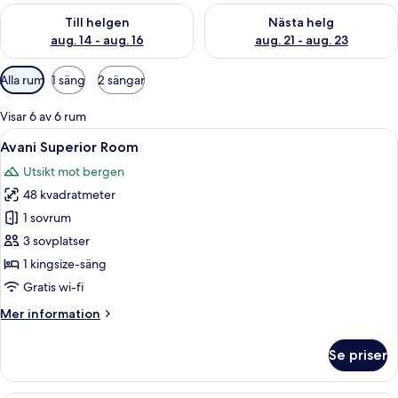
Kontrollera tillgängligheten för den här helgen aug. 14 - aug. 
Kontrollera tillgängligheten fö
Till helgen
Nästa helg
aug. 14 - aug. 16
aug. 21 - aug. 23
Tillgängliga
Alla rum
1 säng
2 sängar
filter
för
Visar 6 av 6 rum
rum
Öppna
Ett modernt hotellrum med en stor sän
5
Avani Superior Room
alla
Utsikt mot bergen
foton
48 kvadratmeter
för
Avani
1 sovrum
Superior
3 sovplatser
Room
1 kingsize-säng
Gratis wi-fi
Mer
Mer information
information
om
Se priser
Avani
Superior
Room