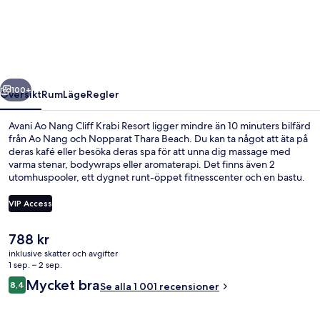
Nang
Cliff
Krabi
Resort
regående
Nästa
100+
Översikt
Rum
Läge
Regler
Avani Ao Nang Cliff Krabi Resort ligger mindre än 10 minuters bilfärd
från Ao Nang och Nopparat Thara Beach. Du kan ta något att äta på
deras kafé eller besöka deras spa för att unna dig massage med
varma stenar, bodywraps eller aromaterapi. Det finns även 2
utomhuspooler, ett dygnet runt-öppet fitnesscenter och en bastu.
Poolen och den hjälpsamma personalen brukar uppskattas av våra
resenärer.
VIP Access
Det
788 kr
Utsikt från rummet
nuvarande
inklusive skatter och avgifter
priset
1 sep. – 2 sep.
är
Recensioner
Mycket bra
8,4
Se alla 1 001 recensioner
788 kr
8,4 av 10,