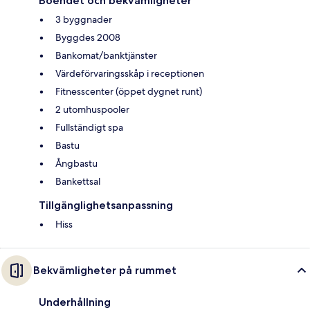
Boendet och bekvämligheter
3 byggnader
Byggdes 2008
Bankomat/banktjänster
Värdeförvaringsskåp i receptionen
Fitnesscenter (öppet dygnet runt)
2 utomhuspooler
Fullständigt spa
Bastu
Ångbastu
Bankettsal
Tillgänglighetsanpassning
Hiss
Bekvämligheter på rummet
Underhållning