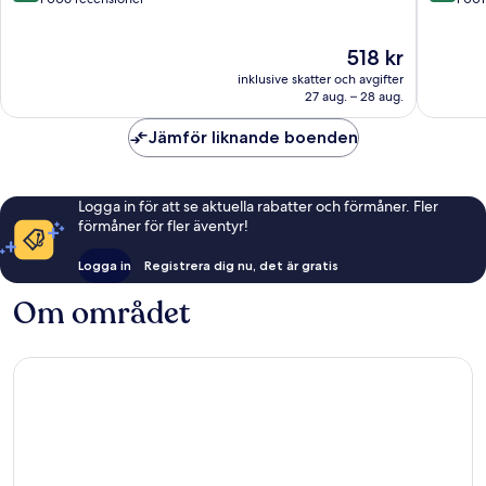
Ao
10,
10,
Nang
Underbart,
Fantastis
Priset
518 kr
1 006 recensioner
1 001 re
är
inklusive skatter och avgifter
518 kr
27 aug. – 28 aug.
Jämför liknande boenden
Logga in för att se aktuella rabatter och förmåner. Fler
förmåner för fler äventyr!
Logga in
Registrera dig nu, det är gratis
Om området