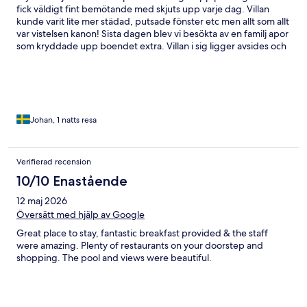
fick väldigt fint bemötande med skjuts upp varje dag. Villan
kunde varit lite mer städad, putsade fönster etc men allt som allt
var vistelsen kanon! Sista dagen blev vi besökta av en familj apor
som kryddade upp boendet extra. Villan i sig ligger avsides och
är en helt annan upplevelse jämfört med övriga hotellet som
annars har ganska täta lägenheter och resort-känsla.
Johan, 1 natts resa
Verifierad recension
10/10 Enastående
12 maj 2026
Översätt med hjälp av Google
Great place to stay, fantastic breakfast provided & the staff
were amazing. Plenty of restaurants on your doorstep and
shopping. The pool and views were beautiful.