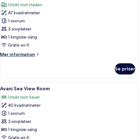
Utsikt mot staden
foton
47 kvadratmeter
för
Avani
1 sovrum
Room
3 sovplatser
1 kingsize-säng
Gratis wi-fi
Mer
Mer information
information
om
Se priser
Avani
Room
Öppna
Ett hotellrum med två sängar, ett skr
5
Avani Sea View Room
alla
Utsikt mot havet
foton
40 kvadratmeter
för
Avani
1 sovrum
Sea
3 sovplatser
View
1 kingsize-säng
Room
Gratis wi-fi