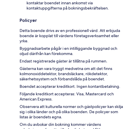
kontaktar boendet innan ankomst via
kontaktuppgifterna på bokningsbekräftelsen.
Policyer
Detta boende drivs av en professionell värd. Att erbjuda
boende är kopplat till värdens företagsverksamhet eller
yrke.
Byggnadsarbete pågår i en intilliggande byggnad och
oljud därifrån kan förekomma.
Endast registrerade gäster är tillåtna på rummen.
Gästerna kan vara tryggt medvetna om att det finns
kolmonoxiddetektor, brandsläckare, rökdetektor,
säkerhetssystem och förbandslåda på boendet.
Boendet accepterar kreditkort. Ingen kontantbetalning.
Följande kreditkort accepteras: Visa, Mastercard och
American Express.
Observera att kulturella normer och gästpolicyer kan skilja
sig i olika länder och på olika boenden. De policyer som
listas är boendets egna.
Om du avbokar din bokning kommer värdens