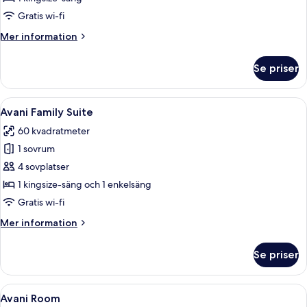
Gratis wi-fi
Mer
Mer information
information
om
Se priser
AVANI
POOL
VILLA
Öppna
Ett hotellrum med en stor säng, en b
5
Avani Family Suite
alla
60 kvadratmeter
foton
1 sovrum
för
Avani
4 sovplatser
Family
1 kingsize-säng och 1 enkelsäng
Suite
Gratis wi-fi
Mer
Mer information
information
om
Se priser
Avani
Family
Suite
Öppna
Ett hotellrum med en stor säng, ett 
5
Avani Room
alla