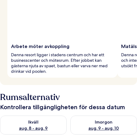
Arbete möter avkoppling
Matäls
Denna resort ligger i stadens centrum och har ett
Denna re
businesscenter och mötesrum. Efter jobbet kan
och inte
gästerna njuta av spaet, bastun eller varva ner med
utsökt f
drinkar vid poolen.
Rumsalternativ
Kontrollera tillgängligheten för dessa datum
Kontrollera tillgängligheten för ikväll aug. 8 - aug. 9
Kontrollera tillgängligheten f
Ikväll
Imorgon
aug. 8 - aug. 9
aug. 9 - aug. 10