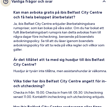
Vanliga frågor och svar
Kan man avboka gratis på ibis Belfast City Centre
och få hela beloppet återbetalat?
Ja, ibis Belfast City Centre erbjuder återbetalningsbara
rumspriser, som kan bokas på våra sidor. Om du har bokat ett
fullt återbetalningsbart rumspris kan detta avbokas fram till
några dagar före incheckning, beroende på boendets
avbokningspolicy. Se till att du läser igenom boendets
avbokningspolicy för att ta reda på vilka regler och villkor som
gäller.
Är det tillåtet att ta med sig husdjur till ibis Belfast
City Centre?
Husdjur är tyvärr inte tillåtna, men assistanshundar är välkomna.
Vilka tider har ibis Belfast City Centre angett för in-
och utcheckning?
Checka in från: 15.00. Checka in fram till: 05.30. Utcheckning
senast 11.00. Kontaktfri incheckning och utcheckning erbjuds.
Har ibis Belfast City Centre restaurang eller finns