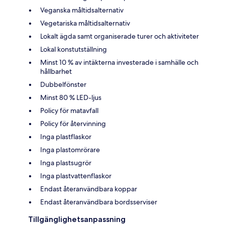
Veganska måltidsalternativ
Vegetariska måltidsalternativ
Lokalt ägda samt organiserade turer och aktiviteter
Lokal konstutställning
Minst 10 % av intäkterna investerade i samhälle och
hållbarhet
Dubbelfönster
Minst 80 % LED-ljus
Policy för matavfall
Policy för återvinning
Inga plastflaskor
Inga plastomrörare
Inga plastsugrör
Inga plastvattenflaskor
Endast återanvändbara koppar
Endast återanvändbara bordsserviser
Tillgänglighetsanpassning