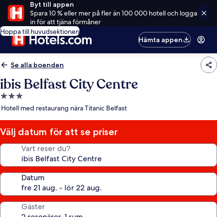
Byt till appen
Spara 10 % eller mer på fler än 100 000 hotell och logga
in för att tjäna förmåner
Hoppa till huvudsektionen
Hämta appen
Se alla boenden
ibis Belfast City Centre
3.0-
stjärnigt
Hotell med restaurang nära Titanic Belfast
boende
Välj datum för att se priser
Vart reser du?
Datum
Gäster