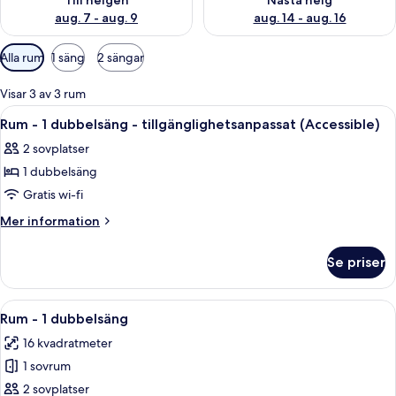
Till helgen
Nästa helg
aug. 7 - aug. 9
aug. 14 - aug. 16
Tillgängliga
Alla rum
1 säng
2 sängar
filter
för
Visar 3 av 3 rum
rum
Öppna
Skrivbord, strykjärn/strykbräda, grati
12
Rum - 1 dubbelsäng - tillgänglighetsanpassat (Accessible)
alla
2 sovplatser
foton
1 dubbelsäng
för
Rum
Gratis wi-fi
-
Mer
Mer information
1
information
om
dubbelsäng
Se priser
Rum
-
-
tillgänglighetsanpassat
1
Öppna
Ett modernt hotellrum med en stor säng
12
(Accessible)
dubbelsäng
Rum - 1 dubbelsäng
alla
-
16 kvadratmeter
tillgänglighetsanpassat
foton
(Accessible)
1 sovrum
för
Rum
2 sovplatser