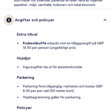
som mäter hur boendet påverkar en eller flera av följande
aspekter: miljö, samhälle, kulturarv och lokal ekonomi.
Avgifter och policyer
Extra tillval
Frukostbuffé
erbjuds mot en tilläggsavgift på GBP
14.50 per person (ungefärligt pris).
Husdjur
Inga avgifter tas ut för assistanshundar.
Parkering
Parkering finns tillgänglig i närheten och kostar GBP
8.00 per per natt (50 meter bort).
Höjdbegränsning gäller för parkering.
Policyer