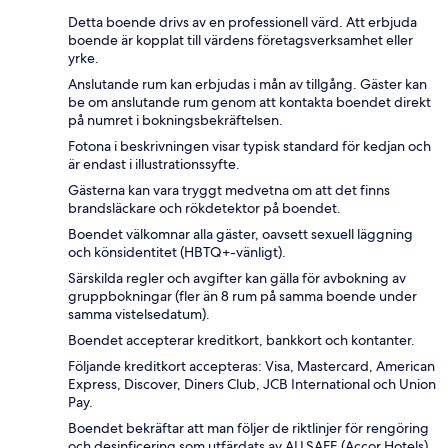
Detta boende drivs av en professionell värd. Att erbjuda
boende är kopplat till värdens företagsverksamhet eller
yrke.
Anslutande rum kan erbjudas i mån av tillgång. Gäster kan
be om anslutande rum genom att kontakta boendet direkt
på numret i bokningsbekräftelsen.
Fotona i beskrivningen visar typisk standard för kedjan och
är endast i illustrationssyfte.
Gästerna kan vara tryggt medvetna om att det finns
brandsläckare och rökdetektor på boendet.
Boendet välkomnar alla gäster, oavsett sexuell läggning
och könsidentitet (HBTQ+-vänligt).
Särskilda regler och avgifter kan gälla för avbokning av
gruppbokningar (fler än 8 rum på samma boende under
samma vistelsedatum).
Boendet accepterar kreditkort, bankkort och kontanter.
Följande kreditkort accepteras: Visa, Mastercard, American
Express, Discover, Diners Club, JCB International och Union
Pay.
Boendet bekräftar att man följer de riktlinjer för rengöring
och desinficering som utfärdats av ALLSAFE (Accor Hotels).