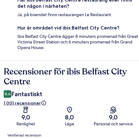
det någon i närheten?
Ja, på boendet finns restaurangen Le Restaurant.
Hur är området vid ibis Belfast City Centre?
Ibis Belfast City Centre iligger 8 minuters promenad från Great
Victoria Street Station och 6 minuters promenad från Grand
Opera House.
Recensioner för ibis Belfast City
Recensioner
Centre
Fantastiskt
8,6
1 001 recensioner
9,0
8,0
9,0
Renlighet
Läge
Personal och service
Recensioner
Verifierad recension