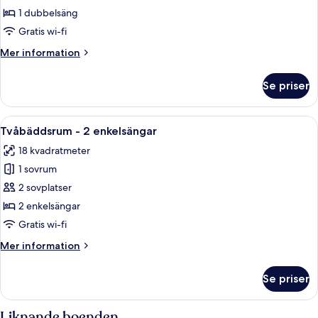
-
1 dubbelsäng
1
Gratis wi-fi
dubbelsäng
Mer
Mer information
information
om
Se priser
Rum
-
1
Öppna
Tvåbäddsrum - 2 enkelsängar | Skrivbor
10
dubbelsäng
Tvåbäddsrum - 2 enkelsängar
alla
18 kvadratmeter
foton
1 sovrum
för
Tvåbäddsrum
2 sovplatser
-
2 enkelsängar
2
Gratis wi-fi
enkelsängar
Mer
Mer information
information
om
Se priser
Tvåbäddsrum
-
2
Liknande boenden