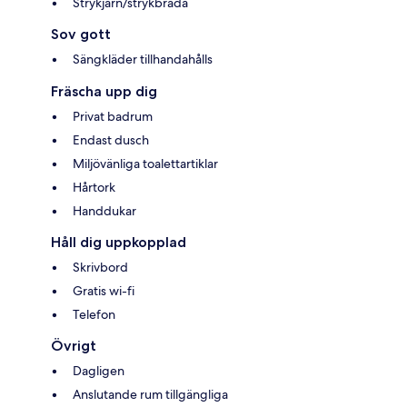
Strykjärn/strykbräda
Sov gott
Sängkläder tillhandahålls
Fräscha upp dig
Privat badrum
Endast dusch
Miljövänliga toalettartiklar
Hårtork
Handdukar
Håll dig uppkopplad
Skrivbord
Gratis wi-fi
Telefon
Övrigt
Dagligen
Anslutande rum tillgängliga