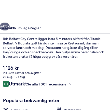
Centre
regående
Nästa
73+
Översikt
Rum
Läge
Regler
Ibis Belfast City Centre ligger bara 5 minuters bilfärd från Titanic
Belfast. Vill du äta gott får du inte missa Le Restaurant, där man
serverar lunch och middag. Dessutom har gäster tillgång till en
bar/lounge och en snackbar/deli. Den hjälpsamma personalen och
frukosten brukar få höga betyg av våra resenärer.
Det
1 126 kr
nuvarande
inklusive skatter och avgifter
priset
23 aug. – 24 aug.
Exteriör
är
Recensioner
Utmärkt
8,6
Se alla 1 001 recensioner
1 126 kr
8,6 av 10,
Populära bekvämligheter