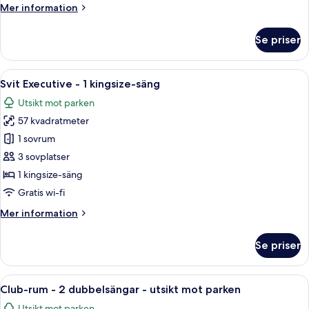
Mer
Mer information
-
information
utsikt
om
Se priser
mot
Club-
rum
staden
-
Öppna
Ett hotellrum med en stor säng, ett sk
9
2
Svit Executive - 1 kingsize-säng
alla
dubbelsängar
Utsikt mot parken
-
foton
utsikt
57 kvadratmeter
för
mot
Svit
1 sovrum
staden
Executive
3 sovplatser
-
1 kingsize-säng
1
Gratis wi-fi
kingsize-
Mer
Mer information
säng
information
om
Se priser
Svit
Executive
-
Öppna
Ett hotellrum med två sängar, ett skriv
9
1
Club-rum - 2 dubbelsängar - utsikt mot parken
alla
kingsize-
Utsikt mot parken