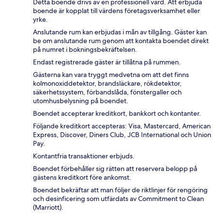
Detta boende drivs av en professionell värd. Att erbjuda
boende är kopplat till värdens företagsverksamhet eller
yrke.
Anslutande rum kan erbjudas i mån av tillgång. Gäster kan
be om anslutande rum genom att kontakta boendet direkt
på numret i bokningsbekräftelsen.
Endast registrerade gäster är tillåtna på rummen.
Gästerna kan vara tryggt medvetna om att det finns
kolmonoxiddetektor, brandsläckare, rökdetektor,
säkerhetssystem, förbandslåda, fönstergaller och
utomhusbelysning på boendet.
Boendet accepterar kreditkort, bankkort och kontanter.
Följande kreditkort accepteras: Visa, Mastercard, American
Express, Discover, Diners Club, JCB International och Union
Pay.
Kontantfria transaktioner erbjuds.
Boendet förbehåller sig rätten att reservera belopp på
gästens kreditkort före ankomst.
Boendet bekräftar att man följer de riktlinjer för rengöring
och desinficering som utfärdats av Commitment to Clean
(Marriott).