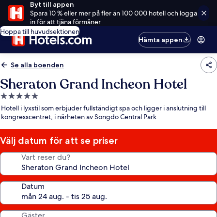
Byt till appen
Spara 10 % eller mer på fler än 100 000 hotell och logga
in för att tjäna förmåner
Hoppa till huvudsektionen
Hämta appen
Se alla boenden
Sheraton Grand Incheon Hotel
5.0-
stjärnigt
Hotell i lyxstil som erbjuder fullständigt spa och ligger i anslutning till
boende
kongresscentret, i närheten av Songdo Central Park
Välj datum för att se priser
Vart reser du?
Datum
Gäster