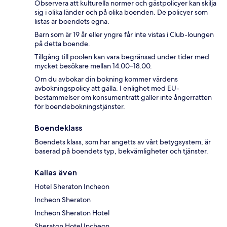
Observera att kulturella normer och gästpolicyer kan skilja
sig i olika länder och på olika boenden. De policyer som
listas är boendets egna.
Barn som är 19 år eller yngre får inte vistas i Club-loungen
på detta boende.
Tillgång till poolen kan vara begränsad under tider med
mycket besökare mellan 14.00–18.00.
Om du avbokar din bokning kommer värdens
avbokningspolicy att gälla. I enlighet med EU-
bestämmelser om konsumenträtt gäller inte ångerrätten
för boendebokningstjänster.
Boendeklass
Boendets klass, som har angetts av vårt betygsystem, är
baserad på boendets typ, bekvämligheter och tjänster.
Kallas även
Hotel Sheraton Incheon
Incheon Sheraton
Incheon Sheraton Hotel
Sheraton Hotel Incheon