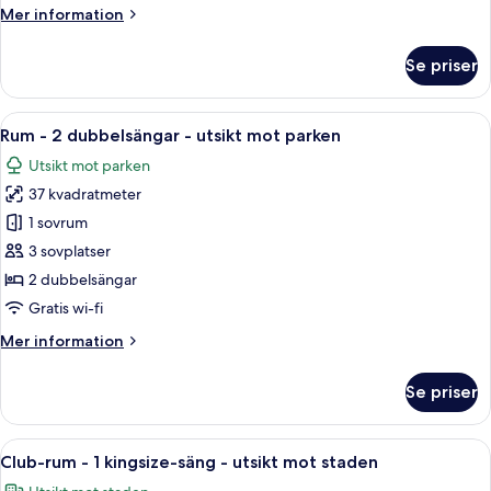
Mer
Mer information
-
information
utsikt
om
Se priser
mot
Rum
-
parken
1
Öppna
Ett hotellrum med två sängar, ett skriv
9
kingsize-
Rum - 2 dubbelsängar - utsikt mot parken
alla
säng
Utsikt mot parken
-
foton
utsikt
37 kvadratmeter
för
mot
Rum
1 sovrum
parken
-
3 sovplatser
2
2 dubbelsängar
dubbelsängar
Gratis wi-fi
-
Mer
Mer information
utsikt
information
mot
om
Se priser
parken
Rum
-
2
Öppna
Ett modernt hotellrum med en stor säng
9
dubbelsängar
Club-rum - 1 kingsize-säng - utsikt mot staden
alla
-