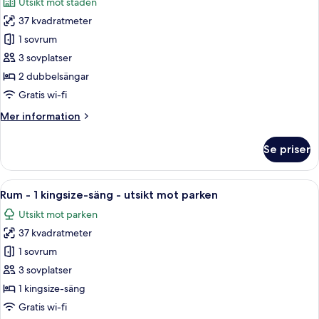
Utsikt mot staden
-
foton
utsikt
37 kvadratmeter
för
mot
Rum
1 sovrum
staden
-
3 sovplatser
2
2 dubbelsängar
dubbelsängar
Gratis wi-fi
-
Mer
Mer information
utsikt
information
mot
om
Se priser
staden
Rum
-
2
Öppna
Ett hotellrum med ett stort fönster, et
10
dubbelsängar
Rum - 1 kingsize-säng - utsikt mot parken
alla
-
Utsikt mot parken
utsikt
foton
mot
37 kvadratmeter
för
staden
Rum
1 sovrum
-
3 sovplatser
1
1 kingsize-säng
kingsize-
Gratis wi-fi
säng