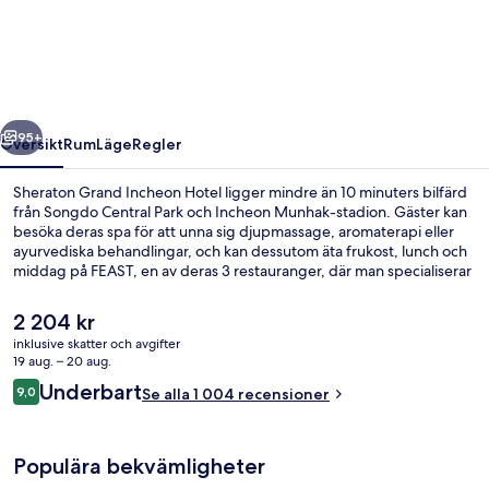
Incheon
Hotel
regående
Nästa
95+
Översikt
Rum
Läge
Regler
Sheraton Grand Incheon Hotel ligger mindre än 10 minuters bilfärd
från Songdo Central Park och Incheon Munhak-stadion. Gäster kan
besöka deras spa för att unna sig djupmassage, aromaterapi eller
ayurvediska behandlingar, och kan dessutom äta frukost, lunch och
middag på FEAST, en av deras 3 restauranger, där man specialiserar
sig på lokala och internationella rätter. Detta hotell i lyxstil ger
dessutom tillgång till en inomhuspool, ett fitnesscenter och en
Det
2 204 kr
bastu. Andra resenärer talar mycket väl om den hjälpsamma
nuvarande
inklusive skatter och avgifter
personalen. Kollektivtrafik finns i närheten. Till University of Incheon
priset
19 aug. – 20 aug.
station tar det 9 minuter att gå och till Central Park station är det 15
Exteriör
är
Recensioner
minuter.
Underbart
9,0
Se alla 1 004 recensioner
2 204 kr
9,0 av 10,
Populära bekvämligheter