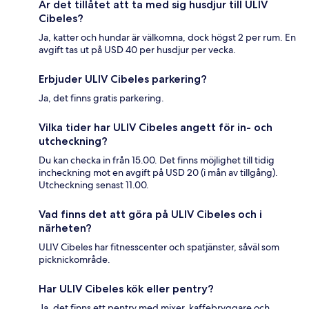
Är det tillåtet att ta med sig husdjur till ULIV
Cibeles?
Ja, katter och hundar är välkomna, dock högst 2 per rum. En
avgift tas ut på USD 40 per husdjur per vecka.
Erbjuder ULIV Cibeles parkering?
Ja, det finns gratis parkering.
Vilka tider har ULIV Cibeles angett för in- och
utcheckning?
Du kan checka in från 15.00. Det finns möjlighet till tidig
incheckning mot en avgift på USD 20 (i mån av tillgång).
Utcheckning senast 11.00.
Vad finns det att göra på ULIV Cibeles och i
närheten?
ULIV Cibeles har fitnesscenter och spatjänster, såväl som
picknickområde.
Har ULIV Cibeles kök eller pentry?
Ja, det finns ett pentry med mixer, kaffebryggare och