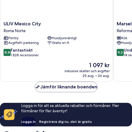
ULIV
Marsella
ULIV Mexico City
Marsel
Mexico
A
Roma Norte
Reform
City
Kukun
Pentry
Husdjursvänligt
Kök
Roma
Edition
Avgiftsfri parkering
Gratis wi-fi
Husdju
Norte
Reforma
8.8
9.2
Fantastiskt
Und
8,8
9,2
av
av
1 828 recensioner
74 r
10,
10,
Priset
1 097 kr
Fantastiskt,
Underba
är
1 828 recensioner
74 recen
inklusive skatter och avgifter
1 097 kr
25 aug. – 26 aug.
Jämför liknande boenden
Logga in för att se aktuella rabatter och förmåner. Fler
förmåner för fler äventyr!
Logga in
Registrera dig nu, det är gratis