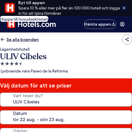
Byt till appen
Spara 10 % eller mer på fler än 100 000 hotell och logga
in för att tjäna förmåner
Hoppa till huvudsektionen
Hämta appen
Se alla boenden
Lägenhetshotell
ULIV Cibeles
4.5-
stjärnigt
Lyxboende nära Paseo de la Reforma
boende
Välj datum för att se priser
Vart reser du?
Datum
Gäster