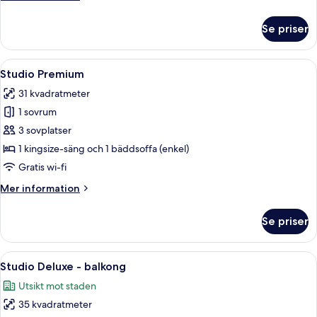
information
om
Se priser
Studio
Comfort
Öppna
Ett modernt hotellrum med en stor sän
9
Studio Premium
alla
31 kvadratmeter
foton
1 sovrum
för
Studio
3 sovplatser
Premium
1 kingsize-säng och 1 bäddsoffa (enkel)
Gratis wi-fi
Mer
Mer information
information
om
Se priser
Studio
Premium
Öppna
Ett modernt kök med träskåp, en mikro
9
Studio Deluxe - balkong
alla
Utsikt mot staden
foton
35 kvadratmeter
för