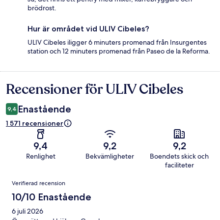
brödrost.
Hur är området vid ULIV Cibeles?
ULIV Cibeles iligger 6 minuters promenad från Insurgentes
station och 12 minuters promenad från Paseo de la Reforma.
Recensioner för ULIV Cibeles
Recensioner
Enastående
9,4
1 571 recensioner
9,4
9,2
9,2
Renlighet
Bekvämligheter
Boendets skick och
faciliteter
Recensioner
Verifierad recension
10/10 Enastående
6 juli 2026