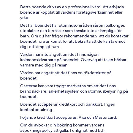
Detta boende drivs av en professionell värd. Att erbjuda
boende är kopplat till värdens företagsverksamhet eller
yrke.
Det här boendet har utomhusområden såsom balkonger,
uteplatser och terrasser som kanske inte är lämpliga för
barn. Om du har frågor rekommenderar vi att du kontaktar
boendet före ankomst för att bekräfta att de kan ta emot
dig i ett lämpligt rum.
Värden har inte angett om det finns någon
kolmonoxidvarnare på boendet. Överväg att ta en bärbar
varnare med dig på resan.
Värden har angett att det finns en rökdetektor på
boendet.
Gästerna kan vara tryggt medvetna om att det finns
brandsläckare, säkerhetssystem och utomhusbelysning på
boendet.
Boendet accepterar kreditkort och bankkort. Ingen
kontantbetalning.
Följande kreditkort accepteras: Visa och Mastercard.
Om du avbokar din bokning kommer värdens
avbokningspolicy att gälla. I enlighet med EU-