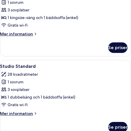
Studio
1 sovrum
Deluxe
3 sovplatser
-
1 kingsize-säng och 1 bäddsoffa (enkel)
balkong
Gratis wi-fi
Mer
Mer information
information
om
Se priser
Studio
Deluxe
-
Öppna
Ett modernt hotellrum med en stor säng
6
balkong
Studio Standard
alla
28 kvadratmeter
foton
1 sovrum
för
Studio
3 sovplatser
Standard
1 dubbelsäng och 1 bäddsoffa (enkel)
Gratis wi-fi
Mer
Mer information
information
om
Se priser
Studio