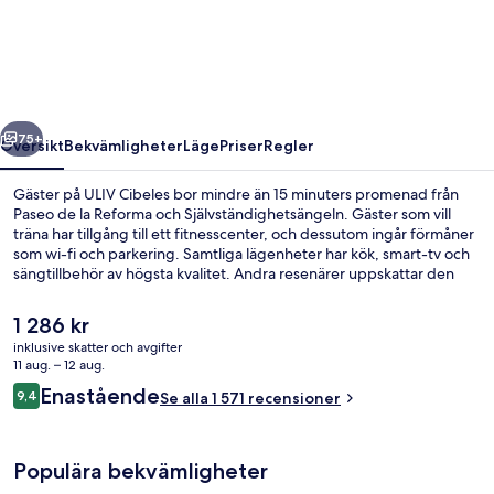
regående
Nästa
75+
Översikt
Bekvämligheter
Läge
Priser
Regler
Gäster på ULIV Cibeles bor mindre än 15 minuters promenad från
Paseo de la Reforma och Självständighetsängeln. Gäster som vill
träna har tillgång till ett fitnesscenter, och dessutom ingår förmåner
som wi-fi och parkering. Samtliga lägenheter har kök, smart-tv och
sängtillbehör av högsta kvalitet. Andra resenärer uppskattar den
hjälpsamma personalen. Boendet ligger bara en kort promenad från
kollektivtrafik. Till Insurgentes station tar det 6 minuter att gå och till
Det
1 286 kr
Sevilla station är det 8 minuter.
nuvarande
inklusive skatter och avgifter
priset
11 aug. – 12 aug.
Svit Presidential | Sängtillbehör av hö
är
Recensioner
Enastående
9,4
Se alla 1 571 recensioner
1 286 kr
9,4 av 10,
Populära bekvämligheter