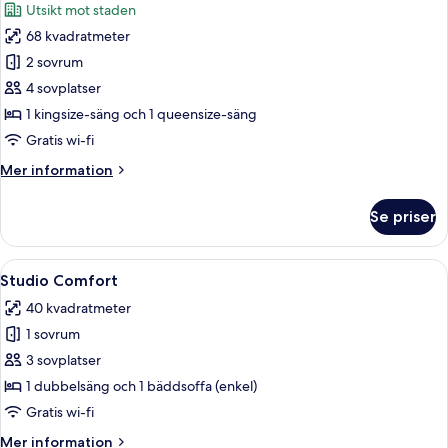
Utsikt mot staden
foton
68 kvadratmeter
för
Lägenhet
2 sovrum
-
4 sovplatser
2
1 kingsize-säng och 1 queensize-säng
sovrum
Gratis wi-fi
-
Mer
Mer information
balkong
information
om
Se priser
Lägenhet
-
2
Öppna
Ett modernt kök med mikrovågsugn, kyl
9
sovrum
Studio Comfort
alla
-
40 kvadratmeter
balkong
foton
1 sovrum
för
Studio
3 sovplatser
Comfort
1 dubbelsäng och 1 bäddsoffa (enkel)
Gratis wi-fi
Mer
Mer information