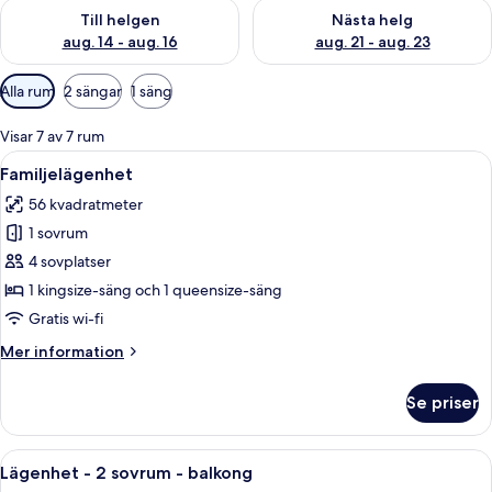
Kontrollera tillgängligheten för den här helgen aug. 14 - aug. 
Kontrollera tillgängligheten fö
Till helgen
Nästa helg
aug. 14 - aug. 16
aug. 21 - aug. 23
Tillgängliga
Alla rum
2 sängar
1 säng
filter
för
Visar 7 av 7 rum
rum
Öppna
Ett modernt hotellrum med en platt-T
10
Familjelägenhet
alla
56 kvadratmeter
foton
1 sovrum
för
Familjelägenhet
4 sovplatser
1 kingsize-säng och 1 queensize-säng
Gratis wi-fi
Mer
Mer information
information
om
Se priser
Familjelägenhet
Öppna
Ett modernt kök med träskåp, en inbyg
10
Lägenhet - 2 sovrum - balkong
alla