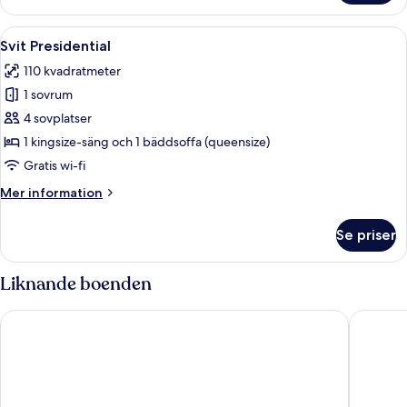
Standard
Öppna
Ett modernt loungeområde med ett bil
13
Svit Presidential
alla
110 kvadratmeter
foton
1 sovrum
för
Svit
4 sovplatser
Presidential
1 kingsize-säng och 1 bäddsoffa (queensize)
Gratis wi-fi
Mer
Mer information
information
om
Se priser
Svit
Presidential
Liknande boenden
ULIV Mexico City
Marsella