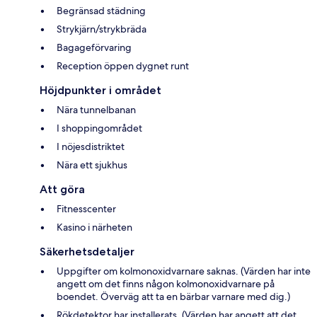
Begränsad städning
Strykjärn/strykbräda
Bagageförvaring
Reception öppen dygnet runt
Höjdpunkter i området
Nära tunnelbanan
I shoppingområdet
I nöjesdistriktet
Nära ett sjukhus
Att göra
Fitnesscenter
Kasino i närheten
Säkerhetsdetaljer
Uppgifter om kolmonoxidvarnare saknas. (Värden har inte
angett om det finns någon kolmonoxidvarnare på
boendet. Överväg att ta en bärbar varnare med dig.)
Rökdetektor har installerats. (Värden har angett att det