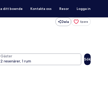
ra ditt boende
Kontakta oss
Resor
Logga in
Dela
Spara
Gäster
Sök