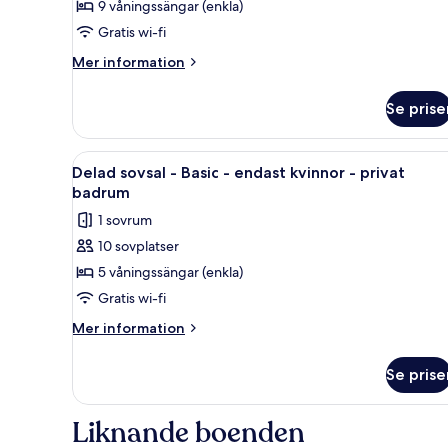
Delad
9 våningssängar (enkla)
sovsal
Gratis wi-fi
-
Mer
Mer information
Basic
information
-
om
Se prise
Delad
flera
sovsal
sängar
-
Öppna
Ett sovsalsrum med våningssäng
4
Basic
Delad sovsal - Basic - endast kvinnor - privat
alla
-
badrum
flera
foton
1 sovrum
sängar
för
10 sovplatser
Delad
5 våningssängar (enkla)
sovsal
-
Gratis wi-fi
Basic
Mer
Mer information
-
information
om
endast
Se prise
Delad
kvinnor
sovsal
-
-
Liknande boenden
privat
Basic