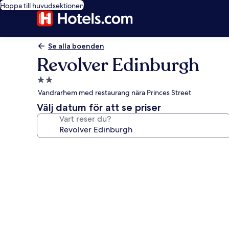
Hoppa till huvudsektionen
Se alla boenden
Revolver Edinburgh
2.0-
stjärnigt
Vandrarhem med restaurang nära Princes Street
boende
Välj datum för att se priser
Vart reser du?
Fotogalleri
för
Revolver
Edinburgh