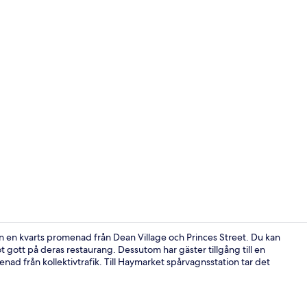
Bar (på boen
än en kvarts promenad från Dean Village och Princes Street. Du kan
 gott på deras restaurang. Dessutom har gäster tillgång till en
ad från kollektivtrafik. Till Haymarket spårvagnsstation tar det
Lobby