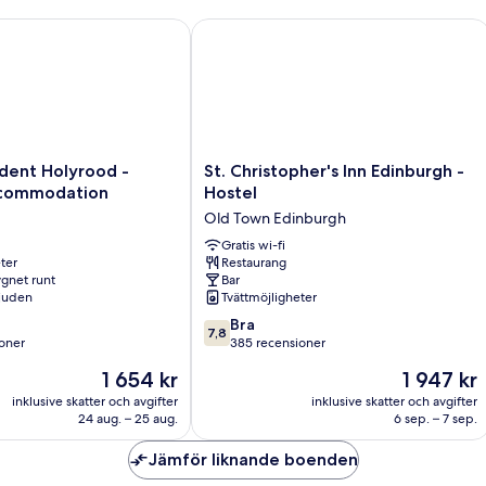
flera
sti
k
sängar
-
ent Holyrood - Campus Accommodation
St. Christopher's Inn Edinburgh - Hos
-
so
e
(m
oc
b
kv
-
eg
b
St.
dent Holyrood -
St. Christopher's Inn Edinburgh -
Christopher's
commodation
Hostel
Inn
Old Town Edinburgh
Edinburgh
-
Gratis wi-fi
ter
Restaurang
on
Hostel
gnet runt
Bar
Old
juden
Tvättmöjligheter
Town
7.8
Edinburgh
Bra
7,8
av
oner
385 recensioner
10,
Priset
Priset
1 654 kr
1 947 kr
Bra,
är
är
er
385 recensioner
inklusive skatter och avgifter
inklusive skatter och avgifter
1 654 kr
1 947 kr
24 aug. – 25 aug.
6 sep. – 7 sep.
Jämför liknande boenden