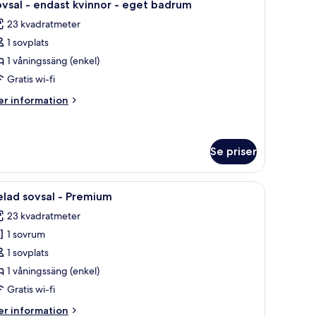
4
vsal - endast kvinnor - eget badrum
vsal
la
get
än
23 kvadratmeter
oton
adrum
h
1 sovplats
ör
innor)
ovsal
1 våningssäng (enkel)
et
Gratis wi-fi
adrum
ndast
er
r information
vinnor
formation
m
vsal
get
Se priser
adrum
dast
innor
bord och ett fönster.
ppna
Mörkläggningsgardiner, strykjärn/strykbräda o
5
lad sovsal - Premium
et
la
adrum
23 kvadratmeter
oton
1 sovrum
ör
elad
1 sovplats
ovsal
1 våningssäng (enkel)
Gratis wi-fi
remium
er
r information