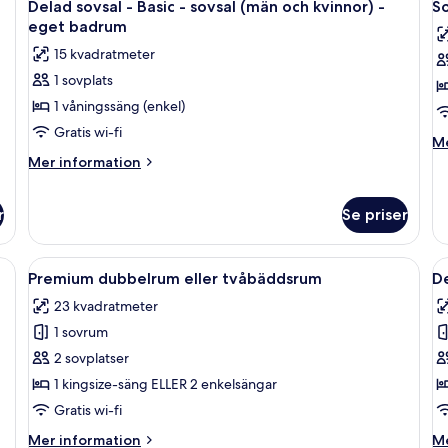
kvinnor)
-
stil
6
Delad sovsal - Basic - sovsal (män och kvinnor) -
So
so
alla
al
-
e
eget badrum
(m
sovsal
foton
f
b
oc
15 kvadratmeter
(män
för
f
kv
och
1 sovplats
Delad
-
S
kvinnor)
eg
1 våningssäng (enkel)
sovsal
-
b
-
e
Gratis wi-fi
M
Me
Basic
k
in
Mer
Mer information
-
-
o
information
So
om
sovsal
e
-
r
Se priser
Delad
(män
b
en
sovsal
och
kv
-
endly | Mörkläggningsgardiner, strykjärn/strykbräda och gratis wi-fi
Öppna
Ett sovrum med en stor säng, ett skriv
Ö
-
kvinnor)
Basic
5
Premium dubbelrum eller tvåbäddsrum
De
eg
-
alla
al
-
b
sovsal
23 kvadratmeter
foton
f
eget
(män
1 sovrum
för
f
badrum
och
Premium
D
2 sovplatser
kvinnor)
-
dubbelrum
s
1 kingsize-säng ELLER 2 enkelsängar
eget
eller
-
Gratis wi-fi
badrum
tvåbäddsrum
P
Mer
M
Mer information
Me