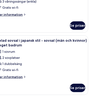
elad
3 våningssängar (enkla)
ovsal
Gratis wi-fi
er
r information
asic
formation
m
Se priser
lad
era
vsal
ängar
kbräda och gratis wi-fi
ppna
Ett rum med en våningssäng, ett litet bord och
4
sic
lad sovsal i japansk stil - sovsal (män och kvinnor)
la
rivat
 eget badrum
era
oton
adrum
1 sovrum
ngar
ör
2 sovplatser
elad
ivat
1 dubbelsäng
ovsal
adrum
Gratis wi-fi
apansk
er
r information
il
formation
m
Se priser
lad
ovsal
vsal
män
ch
pansk