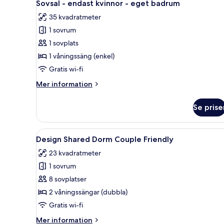
-
5
Basic
Sovsal - endast kvinnor - eget badrum
alla
-
delat
35 kvadratmeter
sovsal
foton
badrum
(män
1 sovrum
för
(18
och
Sovsal
1 sovplats
beds
kvinnor)
-
-
1 våningssäng (enkel)
-
delat
endast
Room
Gratis wi-fi
badrum
kvinnor
2)
(18
Mer
Mer information
-
beds
information
eget
-
om
Se prise
Room
Sovsal
badrum
2)
-
endast
Öppna
Design Shared Dorm Couple Fri
8
kvinnor
Design Shared Dorm Couple Friendly
alla
-
23 kvadratmeter
eget
foton
badrum
1 sovrum
för
Design
8 sovplatser
Shared
2 våningssängar (dubbla)
Dorm
Gratis wi-fi
Couple
Mer
Mer information