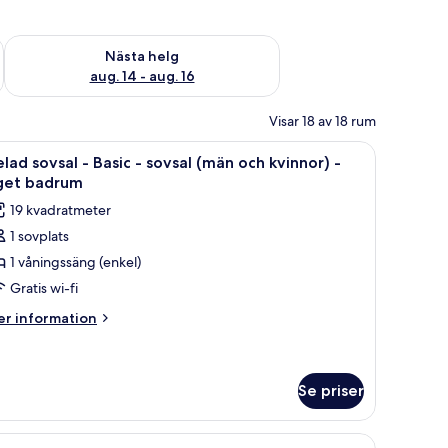
är helgen aug. 7 - aug. 9
Kontrollera tillgängligheten för nästa helg aug. 14 - aug. 16
Nästa helg
aug. 14 - aug. 16
Visar 18 av 18 rum
s.
kbräda och gratis wi-fi
ppna
Ett rum med en våningssäng, en dörr, en gard
5
lad sovsal - Basic - sovsal (män och kvinnor) -
la
get badrum
oton
19 kvadratmeter
ör
1 sovplats
elad
1 våningssäng (enkel)
ovsal
Gratis wi-fi
asic
er
r information
formation
m
ovsal
lad
män
vsal
Se priser
ch
vinnor)
sic
ägolv och gröna väggar.
ppna
Ett rum med en våningssäng och en affisch