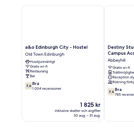
-
badrum
endast
a&o Edinburgh City - Hostel
Destiny Stud
kvinnor
-
privat
badrum
a&o
Destiny
a&o Edinburgh City - Hostel
Destiny Stu
Edinburgh
Student
Campus Ac
Old Town Edinburgh
City
Holyrood
Abbeyhill
Husdjursvänligt
-
-
Gratis wi-fi
Hostel
Campus
Gratis wi-fi
Restaurang
Tvättmöjlighe
Old
Accommodati
Bar
Reception dy
Town
Abbeyhill
Rökning förb
7.6
Bra
Edinburgh
7,6
av
1 004 recensioner
7.4
Bra
7,4
10,
av
785 recensi
Bra,
10,
Priset
1 825 kr
1 004 recensioner
Bra,
är
785 recension
inklusive skatter och avgifter
1 825 kr
30 aug. – 31 aug.