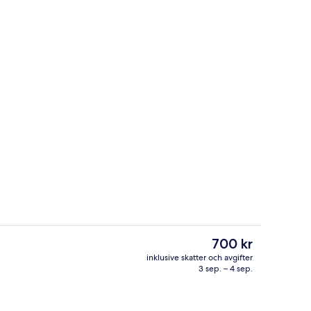
det)
Lobby
Det
700 kr
nuvarande
inklusive skatter och avgifter
priset
3 sep. – 4 sep.
Sportbar
är
700 kr