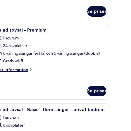
formation
m
Se priser
lad
vsal
ägolv och gröna väggar.
ppna
Mörkläggningsgardiner, strykjärn/strykbräda o
5
remium
lad sovsal - Premium
la
1 sovrum
oton
24 sovplatser
ör
elad
6 våningssängar (enkla) och 6 våningssängar (dubbla)
ovsal
Gratis wi-fi
er
r information
remium
formation
m
lad
vsal
Se priser
remium
olv och en dörr som leder till ett annat rum.
ppna
Ett rum med en våningssäng, gröna väggar, ett
4
lad sovsal - Basic - flera sängar - privat badrum
la
1 sovrum
oton
6 sovplatser
ör