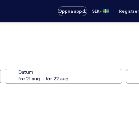
•
Öppna app
SEK
Registre
Datum