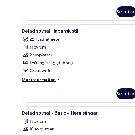
Friendly
information
om
Se prise
Design
Shared
Dorm
Öppna
Ett litet rum med en säng, en
6
Couple
Delad sovsal i japansk stil
alla
Friendly
22 kvadratmeter
foton
1 sovrum
för
Delad
2 sovplatser
sovsal
1 våningssäng (dubbel)
i
Gratis wi-fi
japansk
Mer
Mer information
stil
information
om
Se prise
Delad
sovsal
i
Öppna
Ett sovsalsrum med våningssän
3
japansk
Delad sovsal - Basic - flera sängar
alla
stil
1 sovrum
foton
18 sovplatser
för