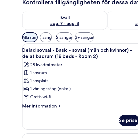
Kontrollera tillgängligheten för dessa d
Kontrollera tillgängligheten för ikväll aug. 7 - aug. 8
Kontrollera ti
Ikväll
aug. 7 - aug. 8
a
Tillgängliga
Alla rum
1 säng
2 sängar
3+ sängar
filter
Öppna
Ett sovsalsrum med våningssänga
för
6
Delad sovsal - Basic - sovsal (män och kvinnor) -
alla
rum
delat badrum (18 beds - Room 2)
foton
28 kvadratmeter
för
1 sovrum
Delad
1 sovplats
sovsal
-
1 våningssäng (enkel)
Basic
Gratis wi-fi
-
Mer
Mer information
sovsal
information
(män
om
Se prise
Delad
och
sovsal
kvinnor)
-
Öppna
Ett rum med en våningssäng, e