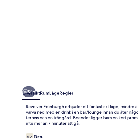
91+
Översikt
Rum
Läge
Regler
Revolver Edinburgh erbjuder ett fantastiskt läge, mindre 
varva ned med en drink i en bar/lounge innan du äter något
terrass och en trädgård. Boendet ligger bara en kort promen
inte mer än 7 minuter att gå.
Recensioner
Bra
6,6