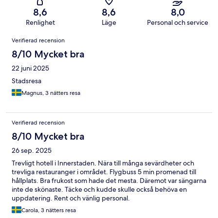
8,6
8,6
8,0
Renlighet
Läge
Personal och service
Recensioner
Verifierad recension
8/10 Mycket bra
22 juni 2025
Stadsresa
Magnus, 3 nätters resa
Verifierad recension
8/10 Mycket bra
26 sep. 2025
Trevligt hotell i Innerstaden. Nära till många sevärdheter och
trevliga restauranger i området. Flygbuss 5 min promenad till
hållplats. Bra frukost som hade det mesta. Däremot var sängarna
inte de skönaste. Täcke och kudde skulle också behöva en
uppdatering. Rent och vänlig personal.
Carola, 3 nätters resa