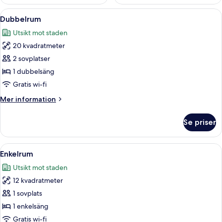
Öppna
Ett modernt sovrum med en säng, en s
26
Dubbelrum
alla
Utsikt mot staden
foton
20 kvadratmeter
för
Dubbelrum
2 sovplatser
1 dubbelsäng
Gratis wi-fi
Mer
Mer information
information
om
Se priser
Dubbelrum
Öppna
Ett sovrum med en säng, ett skrivbord
13
Enkelrum
alla
Utsikt mot staden
foton
12 kvadratmeter
för
Enkelrum
1 sovplats
1 enkelsäng
Gratis wi-fi