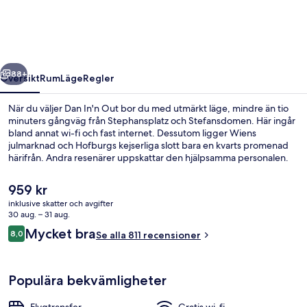
regående
Nästa
88+
Översikt
Rum
Läge
Regler
När du väljer Dan In'n Out bor du med utmärkt läge, mindre än tio
minuters gångväg från Stephansplatz och Stefansdomen. Här ingår
bland annat wi-fi och fast internet. Dessutom ligger Wiens
julmarknad och Hofburgs kejserliga slott bara en kvarts promenad
härifrån. Andra resenärer uppskattar den hjälpsamma personalen.
Boendet ligger bara en kort promenad från kollektivtrafik. Till
Salztorbrücke spårvagnshållplats tar det 4 minuter att gå och till
Det
959 kr
Schottenring U-Bahn är det 6 minuter.
nuvarande
inklusive skatter och avgifter
priset
30 aug. – 31 aug.
Kontinental frukost varje dag mot avg
är
Recensioner
Mycket bra
8,0
Se alla 811 recensioner
959 kr
8,0 av 10,
Populära bekvämligheter