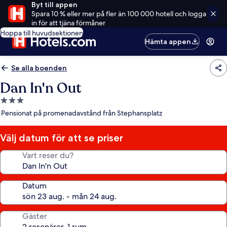
Byt till appen
Spara 10 % eller mer på fler än 100 000 hotell och logga
in för att tjäna förmåner
Hoppa till huvudsektionen
Hämta appen
Se alla boenden
Dan In'n Out
3.0-
stjärnigt
Pensionat på promenadavstånd från Stephansplatz
boende
Välj datum för att se priser
Vart reser du?
Datum
Gäster