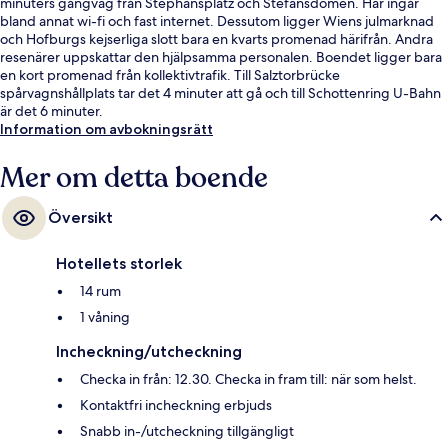
minuters gångväg från Stephansplatz och Stefansdomen. Här ingår
bland annat wi-fi och fast internet. Dessutom ligger Wiens julmarknad
och Hofburgs kejserliga slott bara en kvarts promenad härifrån. Andra
resenärer uppskattar den hjälpsamma personalen. Boendet ligger bara
en kort promenad från kollektivtrafik. Till Salztorbrücke
spårvagnshållplats tar det 4 minuter att gå och till Schottenring U-Bahn
är det 6 minuter.
Information om avbokningsrätt
Mer om detta boende
Översikt
Hotellets storlek
14 rum
1 våning
Incheckning/utcheckning
Checka in från: 12.30. Checka in fram till: när som helst.
Kontaktfri incheckning erbjuds
Snabb in-/utcheckning tillgängligt