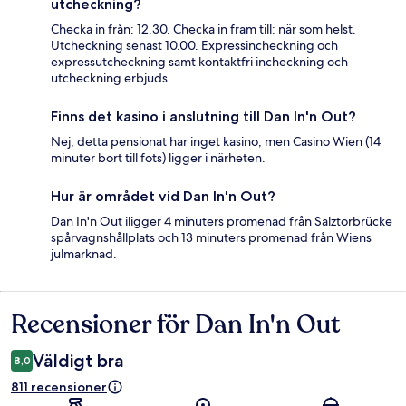
utcheckning?
Checka in från: 12.30. Checka in fram till: när som helst.
Utcheckning senast 10.00. Expressincheckning och
expressutcheckning samt kontaktfri incheckning och
utcheckning erbjuds.
Finns det kasino i anslutning till Dan In'n Out?
Nej, detta pensionat har inget kasino, men Casino Wien (14
minuter bort till fots) ligger i närheten.
Hur är området vid Dan In'n Out?
Dan In'n Out iligger 4 minuters promenad från Salztorbrücke
spårvagnshållplats och 13 minuters promenad från Wiens
julmarknad.
Recensioner för Dan In'n Out
Recensioner
Väldigt bra
8,0
811 recensioner