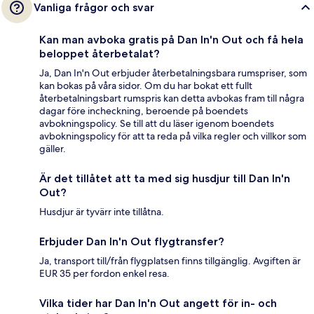
Vanliga frågor och svar
Kan man avboka gratis på Dan In'n Out och få hela
beloppet återbetalat?
Ja, Dan In'n Out erbjuder återbetalningsbara rumspriser, som
kan bokas på våra sidor. Om du har bokat ett fullt
återbetalningsbart rumspris kan detta avbokas fram till några
dagar före incheckning, beroende på boendets
avbokningspolicy. Se till att du läser igenom boendets
avbokningspolicy för att ta reda på vilka regler och villkor som
gäller.
Är det tillåtet att ta med sig husdjur till Dan In'n
Out?
Husdjur är tyvärr inte tillåtna.
Erbjuder Dan In'n Out flygtransfer?
Ja, transport till/från flygplatsen finns tillgänglig. Avgiften är
EUR 35 per fordon enkel resa.
Vilka tider har Dan In'n Out angett för in- och