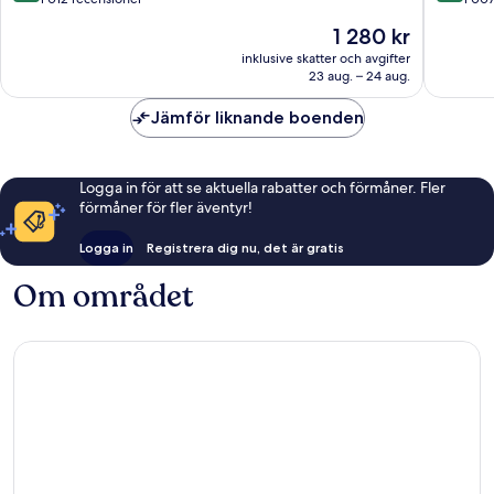
Stadt
10,
10,
Priset
1 280 kr
Fantastiskt,
Fantastis
är
1 012 recensioner
1 007 re
inklusive skatter och avgifter
1 280 kr
23 aug. – 24 aug.
Jämför liknande boenden
Logga in för att se aktuella rabatter och förmåner. Fler
förmåner för fler äventyr!
Logga in
Registrera dig nu, det är gratis
Om området