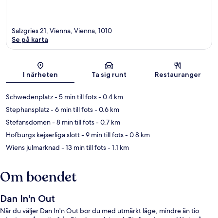
Salzgries 21, Vienna, Vienna, 1010
Se på karta
Karta
I närheten
Ta sig runt
Restauranger
Schwedenplatz
- 5 min till fots
- 0.4 km
Stephansplatz
- 6 min till fots
- 0.6 km
Stefansdomen
- 8 min till fots
- 0.7 km
Hofburgs kejserliga slott
- 9 min till fots
- 0.8 km
Wiens julmarknad
- 13 min till fots
- 1.1 km
Om boendet
Dan In'n Out
När du väljer Dan In'n Out bor du med utmärkt läge, mindre än tio