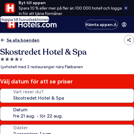
Byt till appen
Spara 10 % eller mer på fler än 100 000 hotell och logga
in för att tjäna förmåner
Hoppa till huvudsektionen
Hämta appen
Se alla boenden
Skostredet Hotel & Spa
4.5-
stjärnigt
Lyxhotell med 2 restauranger nära Fløibanen
boende
Välj datum för att se priser
Vart reser du?
Datum
Gäster