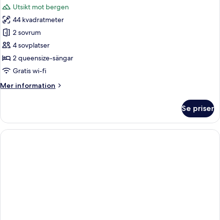
Utsikt mot bergen
foton
44 kvadratmeter
för
Corner
2 sovrum
Suite
4 sovplatser
2 queensize-sängar
Gratis wi-fi
Mer
Mer information
information
om
Se priser
Corner
Suite