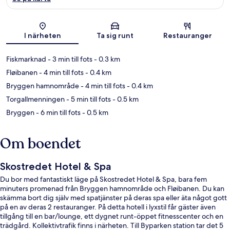
Karta
I närheten
Ta sig runt
Restauranger
Fiskmarknad
- 3 min till fots
- 0.3 km
Fløibanen
- 4 min till fots
- 0.4 km
Bryggen hamnområde
- 4 min till fots
- 0.4 km
Torgallmenningen
- 5 min till fots
- 0.5 km
Bryggen
- 6 min till fots
- 0.5 km
Om boendet
Skostredet Hotel & Spa
Du bor med fantastiskt läge på Skostredet Hotel & Spa, bara fem
minuters promenad från Bryggen hamnområde och Fløibanen. Du kan
skämma bort dig själv med spatjänster på deras spa eller äta något gott
på en av deras 2 restauranger. På detta hotell i lyxstil får gäster även
tillgång till en bar/lounge, ett dygnet runt-öppet fitnesscenter och en
trädgård. Kollektivtrafik finns i närheten. Till Byparken station tar det 5