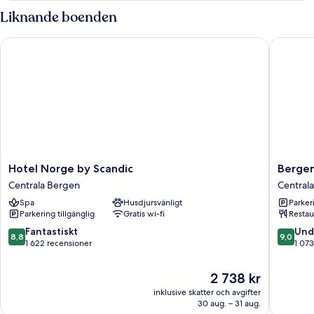
Liknande boenden
Hotel Norge by Scandic
Bergen B
Hotel
Bergen
Hotel Norge by Scandic
Bergen
Norge
Børs
Centrala Bergen
Central
by
Hotel
Spa
Husdjursvänligt
Parkeri
Scandic
Centrala
Parkering tillgänglig
Gratis wi-fi
Restau
Centrala
Bergen
Bergen
8.8
9.0
Fantastiskt
Und
8,8
9,0
av
av
1 622 recensioner
1 073
10,
10,
Fantastiskt,
Underba
Priset
2 738 kr
1 622 recensioner
1 073 re
är
inklusive skatter och avgifter
2 738 kr
30 aug. – 31 aug.