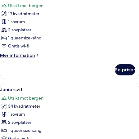
alla
Utsikt mot bergen
foton
19 kvadratmeter
för
Dubbelrum
1 sovrum
2 sovplatser
1 queensize-säng
Gratis wi-fi
Mer
Mer information
information
om
Se priser
Dubbelrum
Öppna
Ett kompakt hotellrum med en säng, en
6
Juniorsvit
alla
Utsikt mot bergen
foton
34 kvadratmeter
för
Juniorsvit
1 sovrum
2 sovplatser
1 queensize-säng
Gratis wi-fi