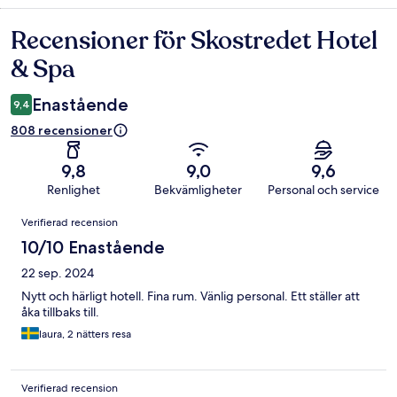
Recensioner för Skostredet Hotel
Recensioner
& Spa
Enastående
9,4
808 recensioner
9,8
9,0
9,6
Renlighet
Bekvämligheter
Personal och service
Recensioner
Verifierad recension
10/10 Enastående
22 sep. 2024
Nytt och härligt hotell. Fina rum. Vänlig personal. Ett ställer att
åka tillbaks till.
laura, 2 nätters resa
Verifierad recension