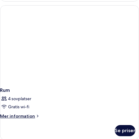
Rum
4 sovplatser
Gratis wi-fi
Mer
Mer information
information
om
Se priser
Rum