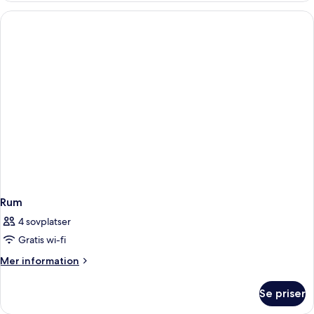
Rum
4 sovplatser
Gratis wi-fi
Mer
Mer information
information
om
Se priser
Rum