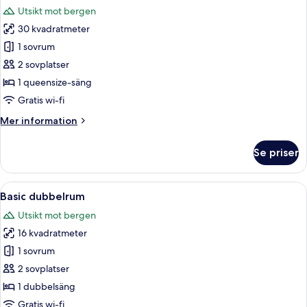
alla
Utsikt mot bergen
foton
30 kvadratmeter
för
Deluxe
1 sovrum
dubbelrum
2 sovplatser
1 queensize-säng
Gratis wi-fi
Mer
Mer information
information
om
Se priser
Deluxe
dubbelrum
Öppna
Ett sovrum med ett sluttande tak, en 
4
Basic dubbelrum
alla
Utsikt mot bergen
foton
16 kvadratmeter
för
Basic
1 sovrum
dubbelrum
2 sovplatser
1 dubbelsäng
Gratis wi-fi