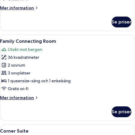
Mer
Mer information
information
om
Se priser
Basic
dubbelrum
Öppna
Ett sovrum med ett sluttande tak, takf
5
Family Connecting Room
alla
Utsikt mot bergen
foton
36 kvadratmeter
för
Family
2 sovrum
Connecting
3 sovplatser
Room
1 queensize-säng och 1 enkelsäng
Gratis wi-fi
Mer
Mer information
information
om
Se priser
Family
Connecting
Room
Öppna
Ett modernt hotellrum med en säng, en b
5
Corner Suite
alla