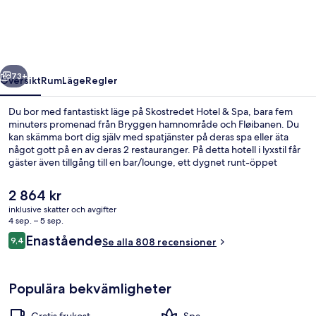
Spa
regående
Nästa
73+
Översikt
Rum
Läge
Regler
Du bor med fantastiskt läge på Skostredet Hotel & Spa, bara fem
minuters promenad från Bryggen hamnområde och Fløibanen. Du
kan skämma bort dig själv med spatjänster på deras spa eller äta
något gott på en av deras 2 restauranger. På detta hotell i lyxstil får
gäster även tillgång till en bar/lounge, ett dygnet runt-öppet
fitnesscenter och en trädgård. Kollektivtrafik finns i närheten. Till
Byparken station tar det 5 minuter att gå och till Nonneseter station
Det
2 864 kr
är det 6 minuter.
nuvarande
inklusive skatter och avgifter
priset
4 sep. – 5 sep.
Reception
är
Recensioner
Enastående
9,4
Se alla 808 recensioner
2 864 kr
9,4 av 10,
Populära bekvämligheter