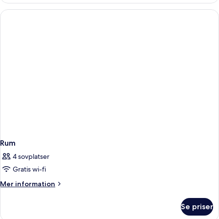
Grand
-
1
kingsize-
säng
Rum
4 sovplatser
Gratis wi-fi
Mer
Mer information
information
om
Se priser
Rum