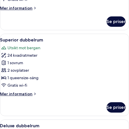
Mer
Mer information
information
om
Se priser
Juniorsvit
Öppna
Ett hotellrum med en stor säng, en pla
5
Superior dubbelrum
alla
Utsikt mot bergen
foton
24 kvadratmeter
för
Superior
1 sovrum
dubbelrum
2 sovplatser
1 queensize-säng
Gratis wi-fi
Mer
Mer information
information
om
Se priser
Superior
dubbelrum
Öppna
Ett modernt hotellrum med en stor säng
4
Deluxe dubbelrum