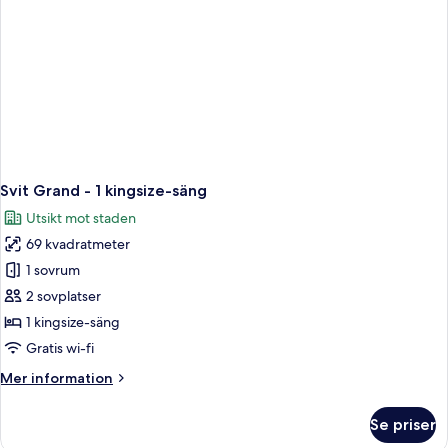
Svit Grand - 1 kingsize-säng
Utsikt mot staden
69 kvadratmeter
1 sovrum
2 sovplatser
1 kingsize-säng
Gratis wi-fi
Mer
Mer information
information
om
Se priser
Svit