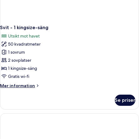
Svit - 1 kingsize-säng
Utsikt mot havet
50 kvadratmeter
1 sovrum
2 sovplatser
1 kingsize-säng
Gratis wi-fi
Mer
Mer information
information
om
Se priser
Svit
-
1
kingsize-
säng