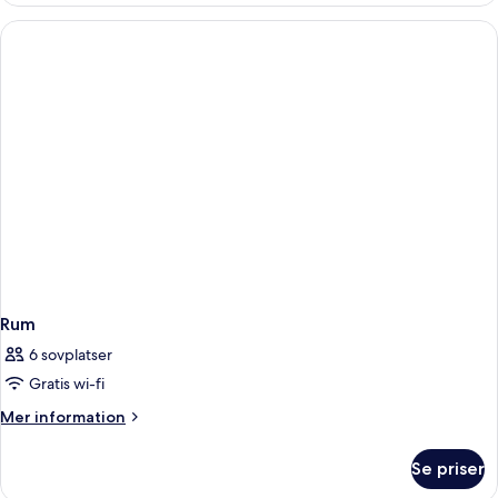
Caldera
View
with
Private
Pool
Rum
6 sovplatser
Gratis wi-fi
Mer
Mer information
information
om
Se priser
Rum