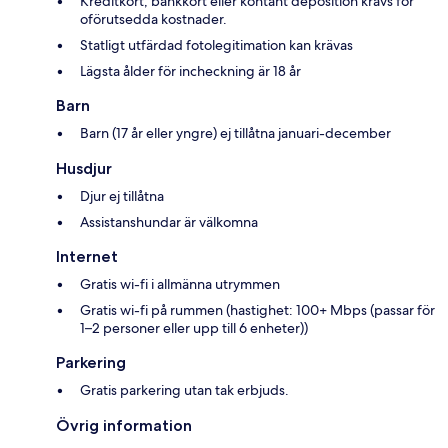
Kreditkort, bankkort eller kontant deposition krävs för
oförutsedda kostnader.
Statligt utfärdad fotolegitimation kan krävas
Lägsta ålder för incheckning är 18 år
Barn
Barn (17 år eller yngre) ej tillåtna januari-december
Husdjur
Djur ej tillåtna
Assistanshundar är välkomna
Internet
Gratis wi-fi i allmänna utrymmen
Gratis wi-fi på rummen (hastighet: 100+ Mbps (passar för
1–2 personer eller upp till 6 enheter))
Parkering
Gratis parkering utan tak erbjuds.
Övrig information