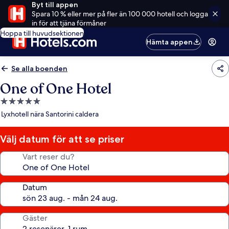
Byt till appen
Spara 10 % eller mer på fler än 100 000 hotell och logga
in för att tjäna förmåner
Hoppa till huvudsektionen
Hämta appen
Se alla boenden
One of One Hotel
5.0-
stjärnigt
Lyxhotell nära Santorini caldera
boende
Välj datum för att se priser
Vart reser du?
Datum
Gäster