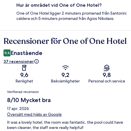
Hur är området vid One of One Hotel?
One of One Hotel ligger 2 minuters promenad från Santorini
caldera och 5 minuters promenad från Agios Nikolaos.
Recensioner för One of One Hotel
Recensioner
Enastående
9,4
37 recensioner
9,6
9,2
9,8
Renlighet
Bekvämligheter
Personal och service
Recensioner
Verifierad recension
8/10 Mycket bra
17 apr. 2026
Översätt med hjälp av Google
It was a lovely hotel, the room was fantastic, the pool could have
been cleaner, the staff were really helpful!