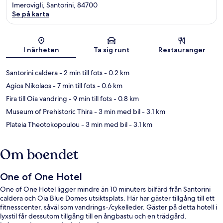
Imerovigli, Santorini, 84700
Se på karta
Karta
I närheten
Ta sig runt
Restauranger
Santorini caldera
- 2 min till fots
- 0.2 km
Agios Nikolaos
- 7 min till fots
- 0.6 km
Fira till Oia vandring
- 9 min till fots
- 0.8 km
Museum of Prehistoric Thira
- 3 min med bil
- 3.1 km
Plateia Theotokopoulou
- 3 min med bil
- 3.1 km
Om boendet
One of One Hotel
One of One Hotel ligger mindre än 10 minuters bilfärd från Santorini
caldera och Oia Blue Domes utsiktsplats. Här har gäster tillgång till ett
fitnesscenter, såväl som vandrings-/cykelleder. Gäster på detta hotell i
lyxstil får dessutom tillgång till en ångbastu och en trädgård.