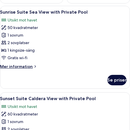
Öppna
Ett hotellrum med en säng, en stol oc
18
Sunrise Suite Sea View with Private Pool
alla
Utsikt mot havet
foton
50 kvadratmeter
för
Sunrise
1 sovrum
Suite
2 sovplatser
Sea
1 kingsize-säng
View
Gratis wi-fi
with
Mer
Mer information
Private
information
Pool
om
Se priser
Sunrise
Suite
Sea
Öppna
En person som kopplar av vid kanten av
24
View
Sunset Suite Caldera View with Private Pool
alla
with
Utsikt mot havet
Private
foton
Pool
60 kvadratmeter
för
Sunset
1 sovrum
Suite
2 sovplatser