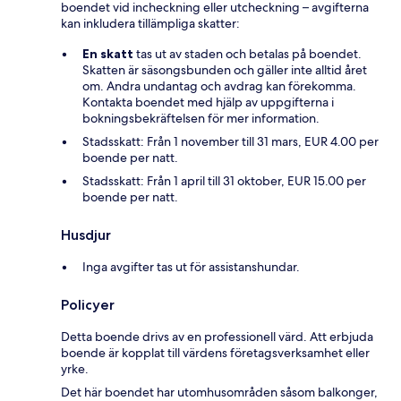
boendet vid incheckning eller utcheckning – avgifterna
kan inkludera tillämpliga skatter:
En skatt
tas ut av staden och betalas på boendet.
Skatten är säsongsbunden och gäller inte alltid året
om. Andra undantag och avdrag kan förekomma.
Kontakta boendet med hjälp av uppgifterna i
bokningsbekräftelsen för mer information.
Stadsskatt: Från 1 november till 31 mars, EUR 4.00 per
boende per natt.
Stadsskatt: Från 1 april till 31 oktober, EUR 15.00 per
boende per natt.
Husdjur
Inga avgifter tas ut för assistanshundar.
Policyer
Detta boende drivs av en professionell värd. Att erbjuda
boende är kopplat till värdens företagsverksamhet eller
yrke.
Det här boendet har utomhusområden såsom balkonger,