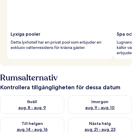
Lyxiga pooler
Spa oc
Detta lyxhotell har en privat pool som erbjuder en
Lugnand
exklusiv vattenresidens för kräsna gäster.
källor v
erbjude
Rumsalternativ
Kontrollera tillgängligheten för dessa datum
Kontrollera tillgängligheten för ikväll aug. 8 - aug. 9
Kontrollera tillgängligheten f
Ikväll
Imorgon
aug. 8 - aug. 9
aug. 9 - aug. 10
Kontrollera tillgängligheten för den här helgen aug. 14 - aug. 
Kontrollera tillgängligheten fö
Till helgen
Nästa helg
aug. 14 - aug. 16
aug. 21 - aug. 23