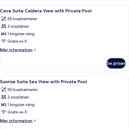
Öppna
Ett sovrum med ett stort fönster, en sä
15
Cave Suite Caldera View with Private Pool
alla
55 kvadratmeter
foton
2 sovplatser
för
Cave
1 kingsize-säng
Suite
Gratis wi-fi
Caldera
Mer
Mer information
View
information
with
om
Se priser
Cave
Private
Suite
Pool
Caldera
Öppna
Ett modernt hotellrum med en stor skju
17
View
Sunrise Suite Sea View with Private Pool
alla
with
50 kvadratmeter
Private
foton
Pool
2 sovplatser
för
Sunrise
1 kingsize-säng
Suite
Gratis wi-fi
Sea
Mer
Mer information
View
information