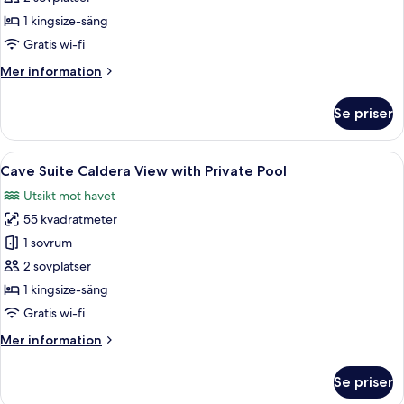
Caldera
1 kingsize-säng
View
Gratis wi-fi
with
Mer
Mer information
Private
information
Pool
om
Se priser
Sunset
Suite
Caldera
Öppna
Ett lyxigt sovrum med en stor skjutdörr
16
View
Cave Suite Caldera View with Private Pool
alla
with
Utsikt mot havet
Private
foton
Pool
55 kvadratmeter
för
Cave
1 sovrum
Suite
2 sovplatser
Caldera
1 kingsize-säng
View
Gratis wi-fi
with
Mer
Mer information
Private
information
Pool
om
Se priser
Cave
Suite