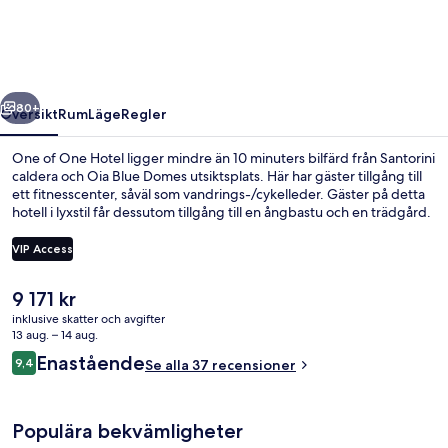
Hotel
regående
Nästa
80+
Översikt
Rum
Läge
Regler
One of One Hotel ligger mindre än 10 minuters bilfärd från Santorini
caldera och Oia Blue Domes utsiktsplats. Här har gäster tillgång till
ett fitnesscenter, såväl som vandrings-/cykelleder. Gäster på detta
hotell i lyxstil får dessutom tillgång till en ångbastu och en trädgård.
VIP Access
Det
9 171 kr
nuvarande
inklusive skatter och avgifter
Cave Suite Caldera View with Private P
priset
13 aug. – 14 aug.
är
Recensioner
Enastående
9,4
Se alla 37 recensioner
9 171 kr
9,4 av 10,
Populära bekvämligheter