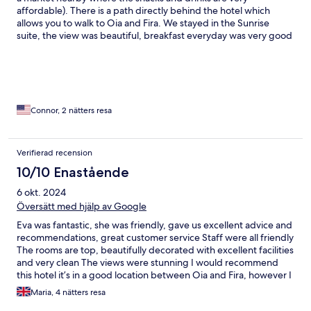
affordable). There is a path directly behind the hotel which
allows you to walk to Oia and Fira. We stayed in the Sunrise
suite, the view was beautiful, breakfast everyday was very good
as well.
Connor, 2 nätters resa
Verifierad recension
10/10 Enastående
6 okt. 2024
Översätt med hjälp av Google
Eva was fantastic, she was friendly, gave us excellent advice and
recommendations, great customer service Staff were all friendly
The rooms are top, beautifully decorated with excellent facilities
and very clean The views were stunning I would recommend
this hotel it’s in a good location between Oia and Fira, however I
would recommend a car to get around Thank you Eva and team
Maria, 4 nätters resa
for a great stay