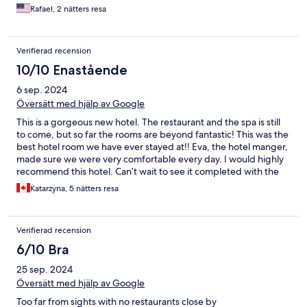
Rafael, 2 nätters resa
Verifierad recension
10/10 Enastående
6 sep. 2024
Översätt med hjälp av Google
This is a gorgeous new hotel. The restaurant and the spa is still
to come, but so far the rooms are beyond fantastic! This was the
best hotel room we have ever stayed at!! Eva, the hotel manger,
made sure we were very comfortable every day. I would highly
recommend this hotel. Can’t wait to see it completed with the
addition of the restaurant and the spa next year.
Katarzyna, 5 nätters resa
Verifierad recension
6/10 Bra
25 sep. 2024
Översätt med hjälp av Google
Too far from sights with no restaurants close by