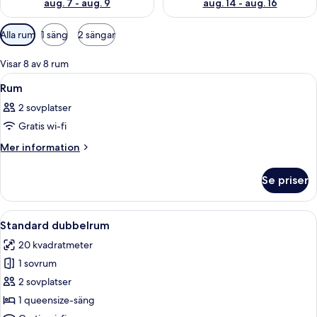
aug. 7 - aug. 9
aug. 14 - aug. 16
Tillgängliga
Alla rum
1 säng
2 sängar
filter
för
Visar 8 av 8 rum
rum
Öppna
Ett hotellrum med en säng, två stolar, 
6
Rum
alla
2 sovplatser
foton
Gratis wi-fi
för
Rum
Mer
Mer information
information
om
Se priser
Rum
Öppna
Ett hotellrum med en säng, en rund stol
6
Standard dubbelrum
alla
20 kvadratmeter
foton
1 sovrum
för
Standard
2 sovplatser
dubbelrum
1 queensize-säng