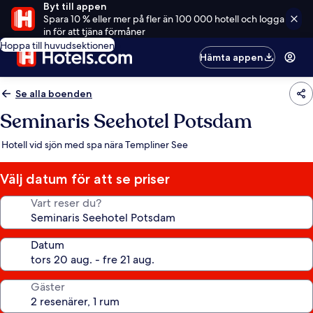
Byt till appen
Spara 10 % eller mer på fler än 100 000 hotell och logga
in för att tjäna förmåner
Hoppa till huvudsektionen
Hämta appen
Se alla boenden
Seminaris Seehotel Potsdam
Hotell vid sjön med spa nära Templiner See
Välj datum för att se priser
Vart reser du?
Datum
Gäster