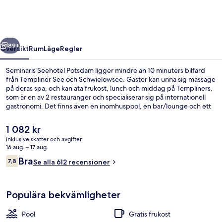
regående
Nästa
89+
Översikt
Rum
Läge
Regler
Seminaris Seehotel Potsdam ligger mindre än 10 minuters bilfärd
från Templiner See och Schwielowsee. Gäster kan unna sig massage
på deras spa, och kan äta frukost, lunch och middag på Templiners,
som är en av 2 restauranger och specialiserar sig på internationell
gastronomi. Det finns även en inomhuspool, en bar/lounge och ett
gym.
Det
1 082 kr
nuvarande
inklusive skatter och avgifter
priset
16 aug. – 17 aug.
Inomhuspool och solstolar
är
Recensioner
Bra
7,8
Se alla 612 recensioner
1 082 kr
7,8 av 10,
Populära bekvämligheter
Pool
Gratis frukost