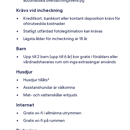
automatiska översättningsverktyg
Krävs vid incheckning
Kreditkort, bankkort eller kontant deposition krävs för
oförutsedda kostnader.
Statligt utfärdad fotolegitimation kan krävas
Lägsta ålder för incheckning är 18 år
Barn
Upp till 2 barn (upp till 6 år) bor gratis i förälders eller
vårdnadshavares rum om inga extrasängar används.
Husdjur
Husdjur tillåts*
Assistanshundar är välkomna
Mat- och vattenskålar erbjuds
Internet
Gratis wi-fi i allmänna utrymmen
Gratis wi-fi på rummen