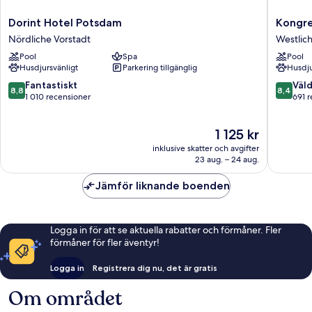
Dorint
Kongres
Dorint Hotel Potsdam
Kongre
Hotel
Potsda
Nördliche Vorstadt
Westlich
Potsdam
am
Pool
Spa
Pool
Nördliche
Templin
Husdjursvänligt
Parkering tillgänglig
Husdju
Vorstadt
See
Westlic
8.8
8.4
Fantastiskt
Väld
8,8
8,4
Vorstadt
av
av
1 010 recensioner
691 
10,
10,
Fantastiskt,
Väldigt
Priset
1 125 kr
1 010 recensioner
bra,
är
691 rece
inklusive skatter och avgifter
1 125 kr
23 aug. – 24 aug.
Jämför liknande boenden
Logga in för att se aktuella rabatter och förmåner. Fler
förmåner för fler äventyr!
Logga in
Registrera dig nu, det är gratis
Om området