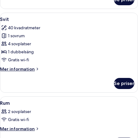
Superior-
rum
(Plus)
Öppna
Ett modernt hotellrum med ett skrivbor
6
Svit
alla
40 kvadratmeter
foton
1 sovrum
för
Svit
4 sovplatser
1 dubbelsäng
Gratis wi-fi
Mer
Mer information
information
om
Se priser
Svit
Öppna
Ett hotellrum med en säng, en stol, et
6
Rum
alla
2 sovplatser
foton
Gratis wi-fi
för
Rum
Mer
Mer information
information