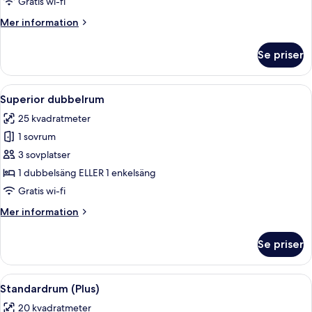
Gratis wi-fi
Mer
Mer information
information
om
Se priser
Standard
dubbelrum
Öppna
Ett hotellrum med en stor säng, två sä
4
Superior dubbelrum
alla
25 kvadratmeter
foton
1 sovrum
för
Superior
3 sovplatser
dubbelrum
1 dubbelsäng ELLER 1 enkelsäng
Gratis wi-fi
Mer
Mer information
information
om
Se priser
Superior
dubbelrum
Öppna
Ett hotellrum med en säng, ett skrivbo
6
Standardrum (Plus)
alla
20 kvadratmeter