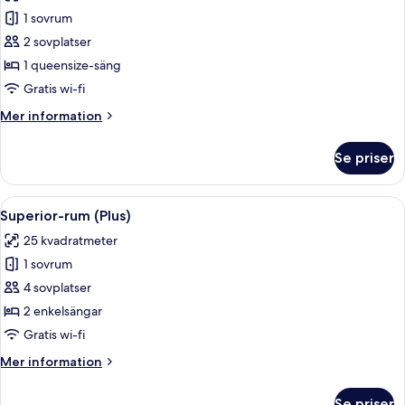
foton
1 sovrum
för
Standardrum
2 sovplatser
(Plus)
1 queensize-säng
Gratis wi-fi
Mer
Mer information
information
om
Se priser
Standardrum
(Plus)
Öppna
Ett hotellrum med en säng, ett skrivbo
4
Superior-rum (Plus)
alla
25 kvadratmeter
foton
1 sovrum
för
Superior-
4 sovplatser
rum
2 enkelsängar
(Plus)
Gratis wi-fi
Mer
Mer information
information
om
Se priser