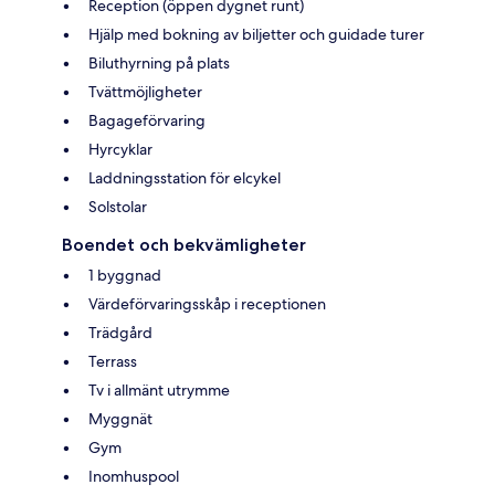
Reception (öppen dygnet runt)
Hjälp med bokning av biljetter och guidade turer
Biluthyrning på plats
Tvättmöjligheter
Bagageförvaring
Hyrcyklar
Laddningsstation för elcykel
Solstolar
Boendet och bekvämligheter
1 byggnad
Värdeförvaringsskåp i receptionen
Trädgård
Terrass
Tv i allmänt utrymme
Myggnät
Gym
Inomhuspool