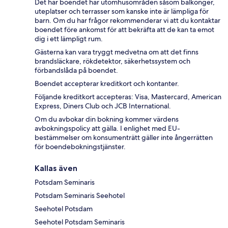
Det här boendet har utomhusområden såsom balkonger,
uteplatser och terrasser som kanske inte är lämpliga för
barn. Om du har frågor rekommenderar vi att du kontaktar
boendet före ankomst för att bekräfta att de kan ta emot
dig i ett lämpligt rum.
Gästerna kan vara tryggt medvetna om att det finns
brandsläckare, rökdetektor, säkerhetssystem och
förbandslåda på boendet.
Boendet accepterar kreditkort och kontanter.
Följande kreditkort accepteras: Visa, Mastercard, American
Express, Diners Club och JCB International.
Om du avbokar din bokning kommer värdens
avbokningspolicy att gälla. I enlighet med EU-
bestämmelser om konsumenträtt gäller inte ångerrätten
för boendebokningstjänster.
Kallas även
Potsdam Seminaris
Potsdam Seminaris Seehotel
Seehotel Potsdam
Seehotel Potsdam Seminaris