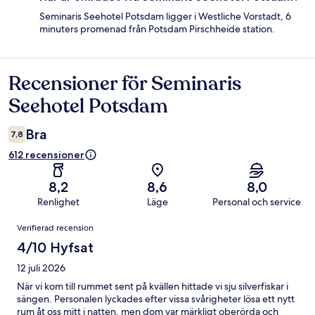
Seminaris Seehotel Potsdam ligger i Westliche Vorstadt, 6
minuters promenad från Potsdam Pirschheide station.
Recensioner för Seminaris
Recensioner
Seehotel Potsdam
Bra
7,8
612 recensioner
8,2
8,6
8,0
Renlighet
Läge
Personal och service
Recensioner
Verifierad recension
4/10 Hyfsat
12 juli 2026
När vi kom till rummet sent på kvällen hittade vi sju silverfiskar i
sängen. Personalen lyckades efter vissa svårigheter lösa ett nytt
rum åt oss mitt i natten, men dom var märkligt oberörda och