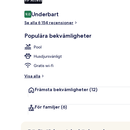
VIP Access
Egyptiska bom
Recensioner
Underbart
9,0
9,0 av 10,
Se alla 6 154 recensioner
Populära bekvämligheter
Pool
Husdjursvänligt
Gratis wi-fi
Visa alla
Främsta bekvämligheter
(12)
För familjer
(6)