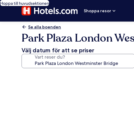
Hoppa till huvudsektionen
Shoppa resor
Se alla boenden
Park Plaza London Wes
Välj datum för att se priser
Vart reser du?
Fotogalleri
för
Park
Plaza
London
Westminster
Bridge