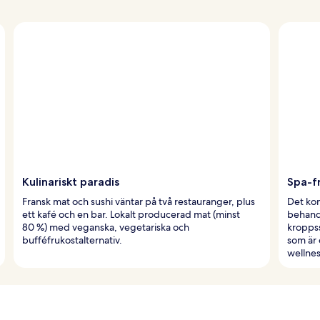
Kulinariskt paradis
Spa-f
Fransk mat och sushi väntar på två restauranger, plus
Det ko
ett kafé och en bar. Lokalt producerad mat (minst
behandl
80 %) med veganska, vegetariska och
kropps
bufféfrukostalternativ.
som är 
wellne