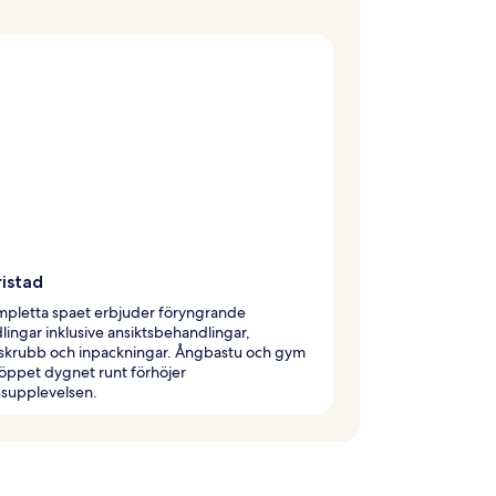
ristad
mpletta spaet erbjuder föryngrande
ingar inklusive ansiktsbehandlingar,
skrubb och inpackningar. Ångbastu och gym
öppet dygnet runt förhöjer
ssupplevelsen.