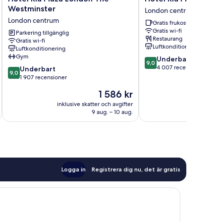
Riu
Riu
Westminster
London centrum
Plaza
Plaza
London centrum
Gratis frukost
London
London
Gratis wi-fi
The
Parkering tillgänglig
Victoria
Restaurang
Gratis wi-fi
Westminster
London
Luftkonditionering
Luftkonditionering
London
centrum
Gym
9.0
Underbart
centrum
9,0
av
4 007 recensioner
9.0
Underbart
9,0
10,
av
1 907 recensioner
Underbart,
10,
Priset
1 586 kr
4 007 recensioner
Underbart,
är
1 907 recensioner
inklusive skatter och avgifter
inklusive s
1 586 kr
9 aug. – 10 aug.
Logga in
Registrera dig nu, det är gratis