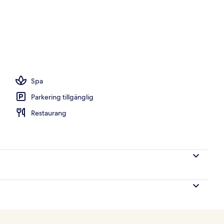
ullslakan och sängtillbehör av högsta kvalitet
Spa
Parkering tillgänglig
Restaurang