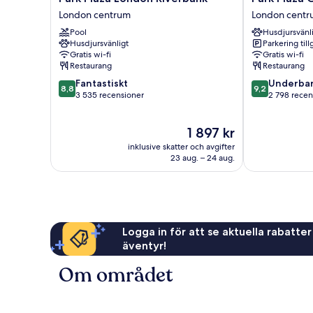
Plaza
Plaza
London centrum
London cent
London
County
Pool
Husdjursvänl
Riverbank
Hall
Husdjursvänligt
Parkering till
London
London
Gratis wi-fi
Gratis wi-fi
centrum
London
Restaurang
Restaurang
centrum
8.8
9.2
Fantastiskt
Underbar
8,8
9,2
av
av
3 535 recensioner
2 798 recen
10,
10,
Fantastiskt,
Underbart,
Priset
1 897 kr
3 535 recensioner
2 798 recensi
är
inklusive skatter och avgifter
1 897 kr
23 aug. – 24 aug.
Logga in för att se aktuella rabatter
äventyr!
Om området