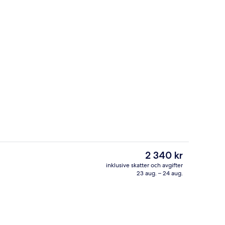
Bar (på boendet)
Det
2 340 kr
nuvarande
inklusive skatter och avgifter
priset
23 aug. – 24 aug.
r
Svit - 1 kingsize-säng (Big Ben View -
är
2 340 kr