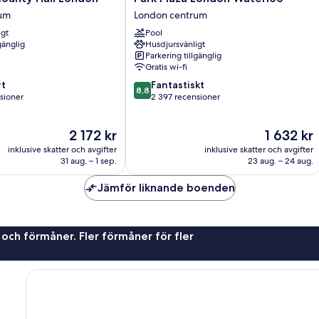
Plaza
rum
London centrum
London
igt
Pool
Waterloo
gänglig
Husdjursvänligt
London
Parkering tillgänglig
centrum
Gratis wi-fi
8.8
t
Fantastiskt
8,8
av
sioner
2 397 recensioner
10,
Fantastiskt,
Priset
Priset
2 172 kr
1 632 kr
oner
2 397 recensioner
är
är
inklusive skatter och avgifter
inklusive skatter och avgifter
2 172 kr
1 632 kr
31 aug. – 1 sep.
23 aug. – 24 aug.
Jämför liknande boenden
 och förmåner. Fler förmåner för fler