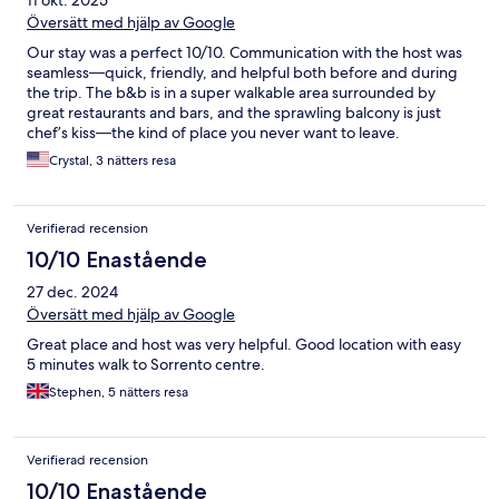
11 okt. 2025
Översätt med hjälp av Google
Our stay was a perfect 10/10. Communication with the host was
seamless—quick, friendly, and helpful both before and during
the trip. The b&b is in a super walkable area surrounded by
great restaurants and bars, and the sprawling balcony is just
chef’s kiss—the kind of place you never want to leave.
Everything was exactly as described (if not better). Would
Crystal, 3 nätters resa
absolutely stay here again!
Verifierad recension
10/10 Enastående
27 dec. 2024
Översätt med hjälp av Google
Great place and host was very helpful. Good location with easy
5 minutes walk to Sorrento centre.
Stephen, 5 nätters resa
Verifierad recension
10/10 Enastående