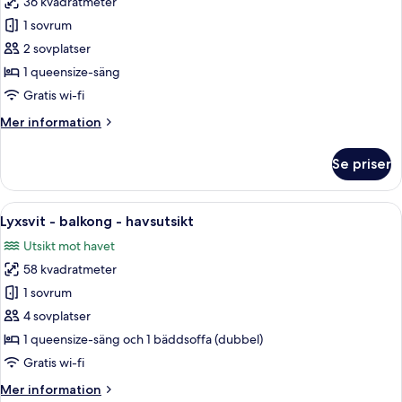
36 kvadratmeter
för
Lyxig
1 sovrum
studiosvit
2 sovplatser
-
1 queensize-säng
bubbelpool
Gratis wi-fi
-
Mer
Mer information
havsutsikt
information
om
Se priser
Lyxig
studiosvit
-
Öppna
Ett rum med ett stort fönster, en pla
26
bubbelpool
Lyxsvit - balkong - havsutsikt
alla
-
Utsikt mot havet
havsutsikt
foton
58 kvadratmeter
för
Lyxsvit
1 sovrum
-
4 sovplatser
balkong
1 queensize-säng och 1 bäddsoffa (dubbel)
-
Gratis wi-fi
havsutsikt
Mer
Mer information