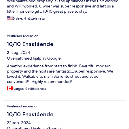
Well maintained property, all the appliances in the unit worked
and WiFi worked. Owner was super responsive and left us a
little limoncello gift. 10/10 great place to stay.
Blaine, 4 nätters resa
Verifierad recension
10/10 Enastående
21 aug. 2024
Översätt med hjälp av Google
Amazing experience from start to finish. Beautiful modern
property and the hosts are fantastic...super responsive. We
loved it. Walkable to main Sorrento street and super
convenient!!! Highly recommended!
Narges, 5 nätters resa
Verifierad recension
10/10 Enastående
22 sep. 2024
Översätt med hjälp av Google