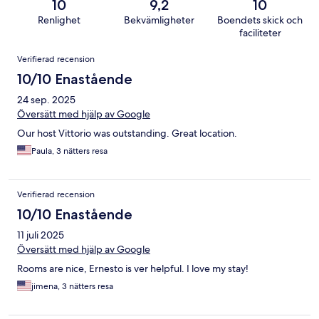
10
9,2
10
Renlighet
Bekvämligheter
Boendets skick och
faciliteter
Recensioner
Verifierad recension
10/10 Enastående
24 sep. 2025
Översätt med hjälp av Google
Our host Vittorio was outstanding. Great location.
Paula, 3 nätters resa
Verifierad recension
10/10 Enastående
11 juli 2025
Översätt med hjälp av Google
Rooms are nice, Ernesto is ver helpful. I love my stay!
jimena, 3 nätters resa