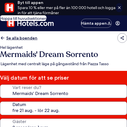
Byt till appen
Spara 10 % eller mer på fler än 100 000 hotell och logga
in för att tjäna förmåner
Hoppa till huvudsektionen
Hämta appen
Se alla boenden
Hel lägenhet
Mermaids' Dream Sorrento
Lägenhet med centralt läge på gångavstånd från Piazza Tasso
Välj datum för att se priser
Vart reser du?
Datum
Gäster