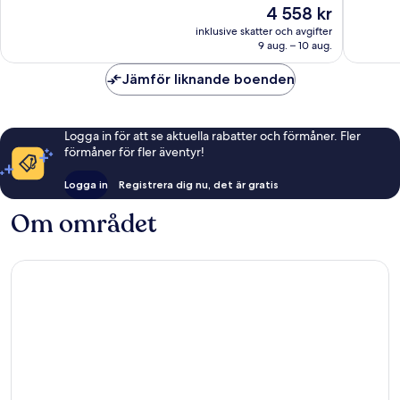
Priset
4 558 kr
1 002 recensioner
bra,
är
390 rec
inklusive skatter och avgifter
4 558 kr
9 aug. – 10 aug.
Jämför liknande boenden
Logga in för att se aktuella rabatter och förmåner. Fler
förmåner för fler äventyr!
Logga in
Registrera dig nu, det är gratis
Om området