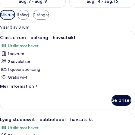
aug. 7 - aug. 9
aug. 14 - aug. 16
Tillgängliga
Alla rum
1 säng
2 sängar
filter
för
Visar 3 av 3 rum
rum
Öppna
Ett sovrum med en stor säng, ett natt
17
Classic-rum - balkong - havsutsikt
alla
Utsikt mot havet
foton
1 sovrum
för
Classic-
2 sovplatser
rum
1 queensize-säng
-
Gratis wi-fi
balkong
Mer
Mer information
-
information
havsutsikt
om
Se priser
Classic-
rum
-
Öppna
Ett modernt sovrum med en stor säng
30
balkong
Lyxig studiosvit - bubbelpool - havsutsikt
alla
-
Utsikt mot havet
havsutsikt
foton