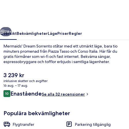
regående
Nästa
78+
Översikt
Bekvämligheter
Läge
Priser
Regler
Mermaids' Dream Sorrento ståtar med ett utmärkt läge, bara tio
minuters promenad från Piazza Tasso och Corso Italia. Här får du
gratis förmåner som wi-fi och fast internet. Bekväma sängar,
espressobryggare och tofflor erbjuds i samtliga lägenheter.
Det
3 239 kr
nuvarande
inklusive skatter och avgifter
priset
16 aug. – 17 aug.
är
Recensioner
Enastående
10
Lyxsvit - balkong - havsutsikt | Balko
Se alla 32 recensioner
3 239 kr
10 av 10,
Populära bekvämligheter
Flygtransfer
Parkering tillgänglig