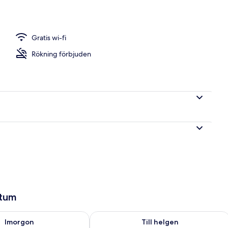
ental frukost varje dag
Gratis wi-fi
Rökning förbjuden
atum
llgängligheten för imorgon aug. 9 - aug. 10
Kontrollera tillgängligheten för den h
Imorgon
Till helgen