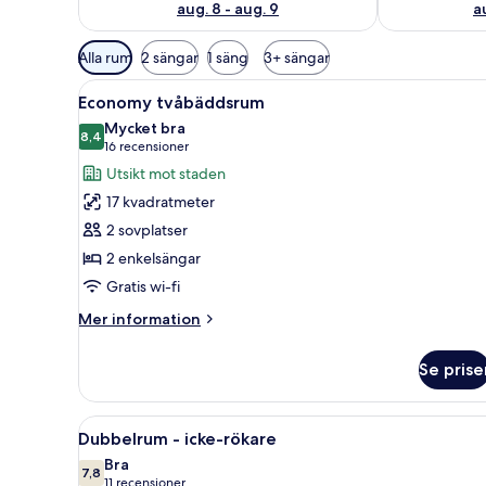
aug. 8 - aug. 9
a
Tillgängliga
Alla rum
2 sängar
1 säng
3+ sängar
filter
Öppna
Ett hotellrum med två sängar, 
för
7
Economy tvåbäddsrum
alla
rum
Mycket bra
foton
8,4
8,4 av 10
(16 recensioner)
16 recensioner
för
Utsikt mot staden
Economy
17 kvadratmeter
tvåbäddsrum
2 sovplatser
2 enkelsängar
Gratis wi-fi
Mer
Mer information
information
om
Se prise
Economy
tvåbäddsrum
Öppna
En dubbelsäng med vita och rö
4
Dubbelrum - icke-rökare
alla
Bra
foton
7,8
7,8 av 10
(11 recensioner)
11 recensioner