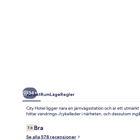
34+
Översikt
Rum
Läge
Regler
City Hotel ligger nära en järnvägsstation och är ett utmärkt v
hittar vandrings-/cykelleder i närheten, och dessutom ingå
Recensioner
Bra
7,6
7,6 av 10,
Se alla 578 recensioner