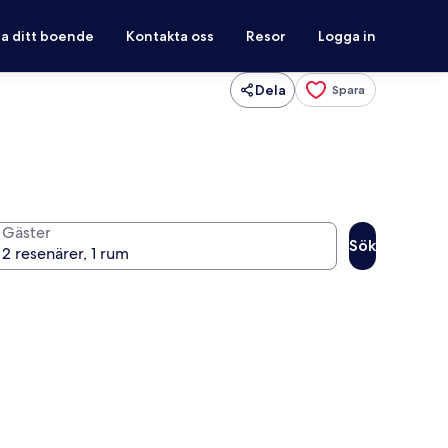
ra ditt boende
Kontakta oss
Resor
Logga in
Dela
Spara
Gäster
Sök