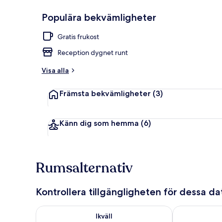
Populära bekvämligheter
Gratis kontin
Gratis frukost
Reception dygnet runt
Visa alla
Främsta bekvämligheter
(3)
Känn dig som hemma
(6)
Rumsalternativ
Kontrollera tillgängligheten för dessa d
Kontrollera tillgängligheten för ikväll aug. 8 - aug. 9
Kontrollera ti
Ikväll