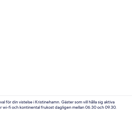
Skrivbord, a
al för din vistelse i Kristinehamn. Gäster som vill hålla sig aktiva
r wi-fi och kontinental frukost dagligen mellan 06.30 och 09.30.
Lobbyloung