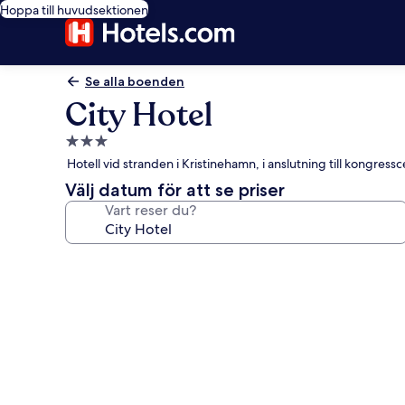
Hoppa till huvudsektionen
Se alla boenden
City Hotel
3.0-
stjärnigt
Hotell vid stranden i Kristinehamn, i anslutning till kongress
boende
Välj datum för att se priser
Vart reser du?
Fotogalleri
för
City
Hotel