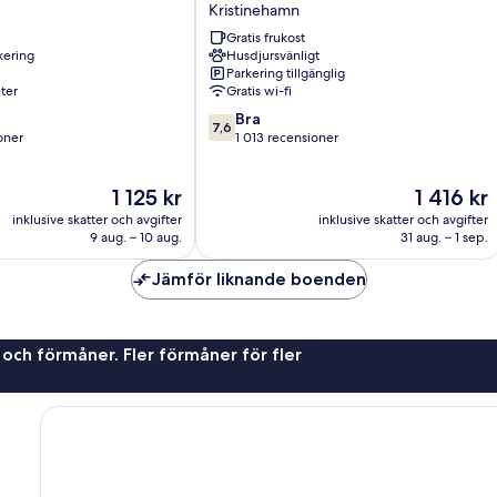
Kristinehamn
Kristinehamn
Kristinehamn
Gratis frukost
rkering
Husdjursvänligt
Parkering tillgänglig
ter
Gratis wi-fi
7.6
Bra
7,6
av
oner
1 013 recensioner
10,
Bra,
Priset
Priset
1 125 kr
1 416 kr
er
1 013 recensioner
är
är
inklusive skatter och avgifter
inklusive skatter och avgifter
1 125 kr
1 416 kr
9 aug. – 10 aug.
31 aug. – 1 sep.
Jämför liknande boenden
 och förmåner. Fler förmåner för fler