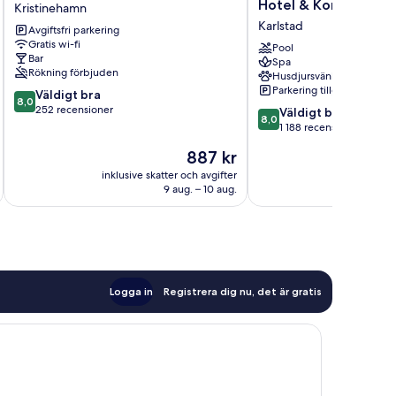
Wärdshus
Western
Hotel & Konferens
Kristinehamn
Kristinehamn
Gustaf
Karlstad
Avgiftsfri parkering
Fröding
Gratis wi-fi
Hotel
Pool
Bar
Spa
&
Rökning förbjuden
Husdjursvänligt
Konferens
Parkering tillgänglig
8.0
Väldigt bra
Karlstad
8,0
av
252 recensioner
8.0
Väldigt bra
8,0
10,
av
1 188 recensioner
Väldigt
10,
Priset
887 kr
bra,
Väldigt
är
252 recensioner
bra,
inklusive skatter och avgifter
inklusive s
887 kr
9 aug. – 10 aug.
1 188 recensioner
Logga in
Registrera dig nu, det är gratis