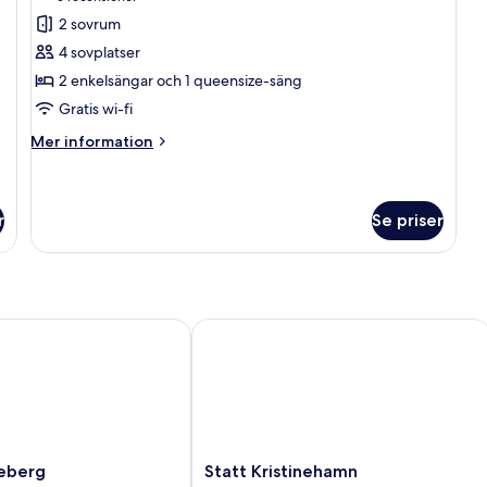
för
2 sovrum
Familjerum
4 sovplatser
2 enkelsängar och 1 queensize-säng
Gratis wi-fi
Mer
Mer information
information
om
Familjerum
r
Se priser
berg
Statt Kristinehamn
Statt
ieberg
Statt Kristinehamn