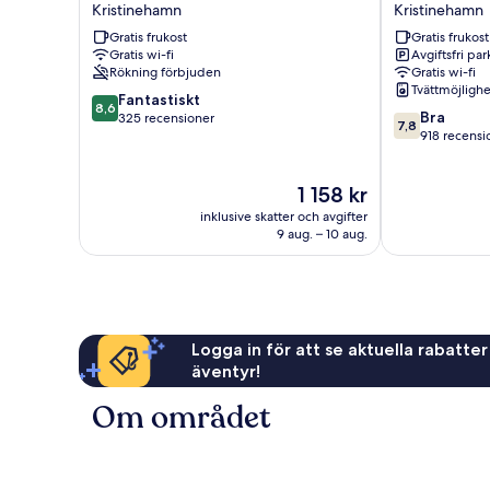
Bro
Marieberg
Kristinehamn
Kristinehamn
Kristinehamn
Kristinehamn
Gratis frukost
Gratis frukost
Gratis wi-fi
Avgiftsfri pa
Rökning förbjuden
Gratis wi-fi
Tvättmöjlighe
8.6
Fantastiskt
8,6
7.8
Bra
av
325 recensioner
7,8
av
918 recensi
10,
10,
Fantastiskt,
Bra,
325 recensioner
Priset
1 158 kr
918 recension
är
inklusive skatter och avgifter
1 158 kr
9 aug. – 10 aug.
Logga in för att se aktuella rabatter
äventyr!
Om området