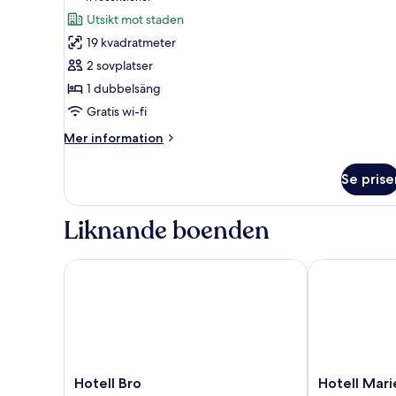
för
Utsikt mot staden
Dubbelrum
19 kvadratmeter
-
2 sovplatser
icke-
1 dubbelsäng
rökare
Gratis wi-fi
Mer
Mer information
information
om
Se prise
Dubbelrum
-
icke-
Liknande boenden
rökare
Hotell Bro
Hotell Marie
Hotell
Hotell
Hotell Bro
Hotell Mar