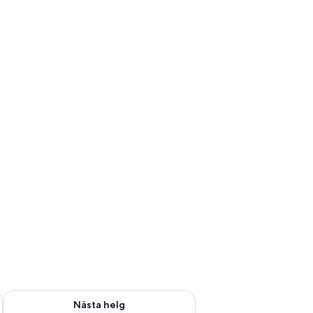
är helgen aug. 14 - aug. 16
Kontrollera tillgängligheten för nästa helg aug. 21 - aug. 23
Nästa helg