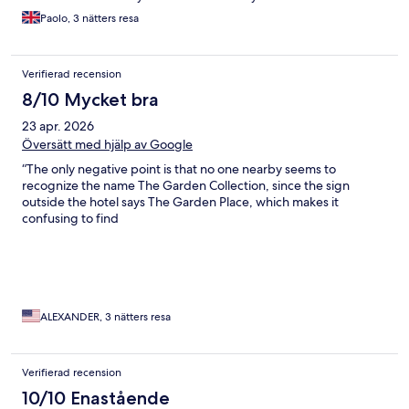
old town. Be prepared for a bit of exercise since there is no lift!
Paolo, 3 nätters resa
Overall Krakow offers a lot so it was a brilliant weekend away.
Verifierad recension
8/10 Mycket bra
23 apr. 2026
Översätt med hjälp av Google
“The only negative point is that no one nearby seems to
recognize the name The Garden Collection, since the sign
outside the hotel says The Garden Place, which makes it
confusing to find
ALEXANDER, 3 nätters resa
Verifierad recension
10/10 Enastående