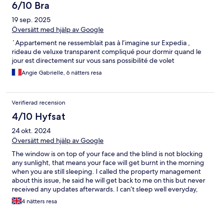
pour ces souvenirs inoubliables !
6/10 Bra
19 sep. 2025
Översätt med hjälp av Google
´Appartement ne ressemblait pas à l’imagine sur Expedia ,
rideau de veluxe transparent compliqué pour dormir quand le
jour est directement sur vous sans possibilité de volet
Angie Gabrielle, 6 nätters resa
Verifierad recension
4/10 Hyfsat
24 okt. 2024
Översätt med hjälp av Google
The window is on top of your face and the blind is not blocking
any sunlight, that means your face will get burnt in the morning
when you are still sleeping. I called the property management
about this issue, he said he will get back to me on this but never
received any updates afterwards. I can’t sleep well everyday,
like a torturement
4 nätters resa