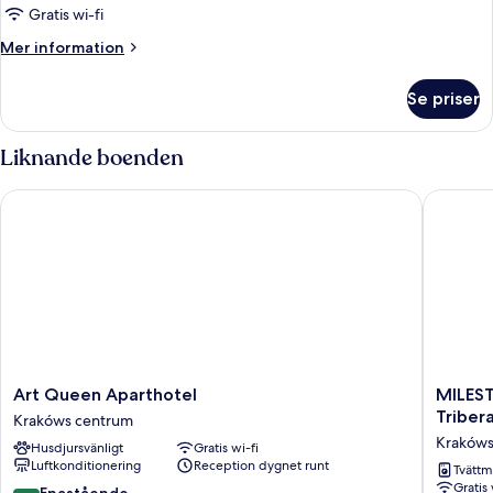
Gratis wi-fi
för
Rum
Mer
Mer information
information
om
Se priser
Rum
Liknande boenden
Art Queen Aparthotel
MILESTON
Art
MILEST
Art Queen Aparthotel
MILEST
Queen
Krakow
Triber
Krakóws centrum
Aparthotel
Center
Krakóws
Husdjursvänligt
Gratis wi-fi
Krakóws
Premiu
Luftkonditionering
Reception dygnet runt
centrum
Living
Tvättm
Gratis 
by
9.8