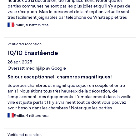
heureux de la décoration, de l’emplacement, Noter que les
parties communes ne sont pas les plus jolies et qu’il n’y a pas de
vraie réception. Mais le personnel de la réception virtuelle sont
très facilement joignables par téléphone ou Whatsapp et très
réactifs !
Emilie, 5 nätters resa
Verifierad recension
10/10 Enastående
26 apr. 2025
Översätt med hjälp av Google
Séjour exceptionnel, chambres magnifiques !
Superbes chambres et magnifique séjour en couple et entre
amis ! Nous étions tous très heureux de la décoration, de
l'emplacement, des équipements. L’emplacement dans la vieille
ville est juste parfait ! Il y a vraiment tout ce dont vous pouvez
avoir besoin dans les chambres ! Noter que les parties
communes ne sont pas les plus jolies mais l’intérieur des
Emilie, 4 nätters resa
chambres sont somptueuses. Noter aussi qu'il n'y a pas de vraie
réception mais le personnel de la réception virtuelle est très
facilement joignables par téléphone ou Whatsapp, très réactif
Verifierad recension
et sympathique ! Nous recommandons vraiment à 100% ! Merci