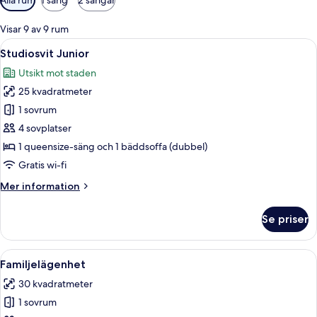
filter
för
Visar 9 av 9 rum
rum
Öppna
Ett modernt hotellrum med en stor sän
9
Studiosvit Junior
alla
Utsikt mot staden
foton
25 kvadratmeter
för
Studiosvit
1 sovrum
Junior
4 sovplatser
1 queensize-säng och 1 bäddsoffa (dubbel)
Gratis wi-fi
Mer
Mer information
information
om
Se priser
Studiosvit
Junior
Öppna
Ett modernt vardagsrum med en soffa,
44
Familjelägenhet
alla
30 kvadratmeter
foton
1 sovrum
för