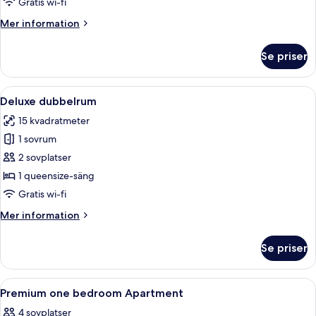
Gratis wi-fi
Mer
Mer information
information
om
Se priser
Studiosvit
Öppna
Ett modernt sovrum med ett takfönste
29
Deluxe dubbelrum
alla
15 kvadratmeter
foton
1 sovrum
för
Deluxe
2 sovplatser
dubbelrum
1 queensize-säng
Gratis wi-fi
Mer
Mer information
information
om
Se priser
Deluxe
dubbelrum
Öppna
Allergitestade sängkläder, ljudisoleri
7
Premium one bedroom Apartment
alla
4 sovplatser