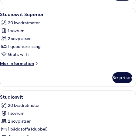
Premium
Öppna
En snyggt bäddad säng med ett grått t
12
Studiosvit Superior
alla
20 kvadratmeter
foton
1 sovrum
för
Studiosvit
2 sovplatser
Superior
1 queensize-säng
Gratis wi-fi
Mer
Mer information
information
om
Se priser
Studiosvit
Superior
Öppna
Ett modernt vardagsrum med högt tak,
12
Studiosvit
alla
20 kvadratmeter
foton
1 sovrum
för
Studiosvit
2 sovplatser
1 bäddsoffa (dubbel)