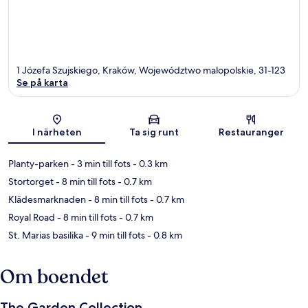
1 Józefa Szujskiego, Kraków, Województwo malopolskie, 31-123
Se på karta
Karta
I närheten
Ta sig runt
Restauranger
Planty-parken
- 3 min till fots
- 0.3 km
Stortorget
- 8 min till fots
- 0.7 km
Klädesmarknaden
- 8 min till fots
- 0.7 km
Royal Road
- 8 min till fots
- 0.7 km
St. Marias basilika
- 9 min till fots
- 0.8 km
Om boendet
The Garden Collection