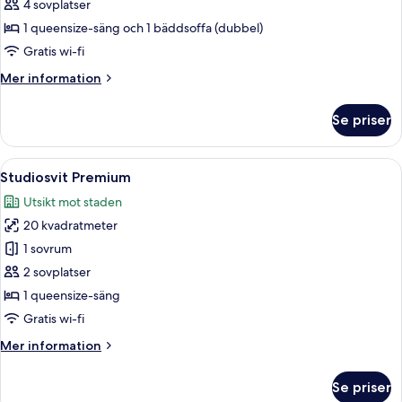
Familjelägenhet
4 sovplatser
1 queensize-säng och 1 bäddsoffa (dubbel)
Gratis wi-fi
Mer
Mer information
information
om
Se priser
Familjelägenhet
Öppna
En snyggt bäddad säng med ett grått 
50
Studiosvit Premium
alla
Utsikt mot staden
foton
20 kvadratmeter
för
Studiosvit
1 sovrum
Premium
2 sovplatser
1 queensize-säng
Gratis wi-fi
Mer
Mer information
information
om
Se priser
Studiosvit