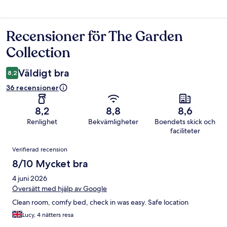
Recensioner för The Garden
Recensioner
Collection
Väldigt bra
8,2
36 recensioner
8,2
8,8
8,6
Renlighet
Bekvämligheter
Boendets skick och
faciliteter
Recensioner
Verifierad recension
8/10 Mycket bra
4 juni 2026
Översätt med hjälp av Google
Clean room, comfy bed, check in was easy. Safe location
Lucy, 4 nätters resa