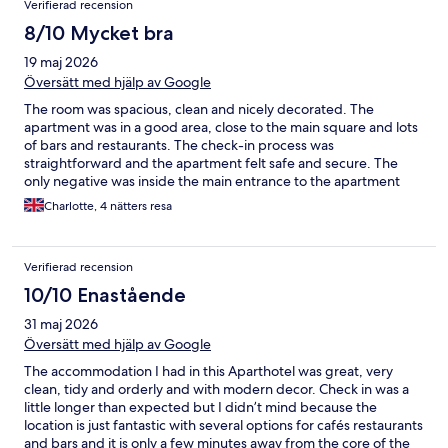
Verifierad recension
8/10 Mycket bra
19 maj 2026
Översätt med hjälp av Google
The room was spacious, clean and nicely decorated. The
apartment was in a good area, close to the main square and lots
of bars and restaurants. The check-in process was
straightforward and the apartment felt safe and secure. The
only negative was inside the main entrance to the apartment
block was a bit run down and the bed in the apartment was
Charlotte, 4 nätters resa
sunken in the middle which made it a little uncomfortable.
Verifierad recension
10/10 Enastående
31 maj 2026
Översätt med hjälp av Google
The accommodation I had in this Aparthotel was great, very
clean, tidy and orderly and with modern decor. Check in was a
little longer than expected but I didn’t mind because the
location is just fantastic with several options for cafés restaurants
and bars and it is only a few minutes away from the core of the