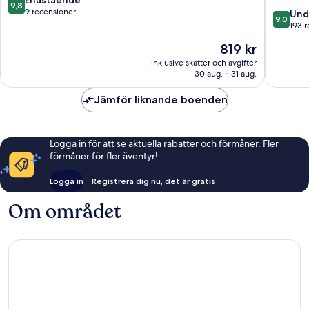
Enastående
9,8
Tribera
av
9 recensioner
9.0
Und
9,0
Krakóws
10,
av
193 
centrum
Enastående,
10,
Priset
819 kr
9 recensioner
Underba
är
193 rece
inklusive skatter och avgifter
819 kr
30 aug. – 31 aug.
Jämför liknande boenden
Logga in för att se aktuella rabatter och förmåner. Fler
förmåner för fler äventyr!
Logga in
Registrera dig nu, det är gratis
Om området