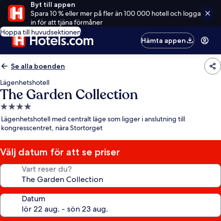
Byt till appen
Spara 10 % eller mer på fler än 100 000 hotell och logga
in för att tjäna förmåner
Hoppa till huvudsektionen
Hämta appen
Se alla boenden
Lägenhetshotell
The Garden Collection
4.0-
stjärnigt
Lägenhetshotell med centralt läge som ligger i anslutning till
boende
kongresscentret, nära Stortorget
Välj datum för att se priser
Vart reser du?
Datum