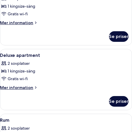
foton
1 kingsize-säng
för
Premium
Gratis wi-fi
one
Mer
Mer information
bedroom
information
om
Apartment
Se priser
Premium
one
bedroom
Öppna
Allergitestade sängkläder, ljudisoleri
6
Apartment
Deluxe apartment
alla
2 sovplatser
foton
1 kingsize-säng
för
Deluxe
Gratis wi-fi
apartment
Mer
Mer information
information
om
Se priser
Deluxe
apartment
Öppna
Ett modernt vardagsrum med en svart 
3
Rum
alla
2 sovplatser
foton