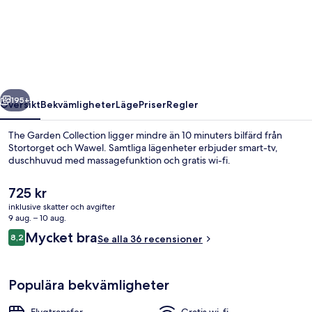
Garden
Collection
regående
Nästa
195+
Översikt
Bekvämligheter
Läge
Priser
Regler
The Garden Collection ligger mindre än 10 minuters bilfärd från
Stortorget och Wawel. Samtliga lägenheter erbjuder smart-tv,
duschhuvud med massagefunktion och gratis wi-fi.
Det
725 kr
nuvarande
inklusive skatter och avgifter
priset
9 aug. – 10 aug.
är
Recensioner
Mycket bra
8,2
Se alla 36 recensioner
725 kr
8,2 av 10,
Exteriör
Populära bekvämligheter