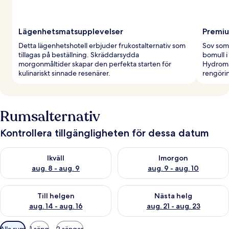
Lägenhetsmatsupplevelser
Premi
Detta lägenhetshotell erbjuder frukostalternativ som
Sov som 
tillagas på beställning. Skräddarsydda
bomull 
morgonmåltider skapar den perfekta starten för
Hydroma
kulinariskt sinnade resenärer.
rengöri
Rumsalternativ
Kontrollera tillgängligheten för dessa datum
Kontrollera tillgängligheten för ikväll aug. 8 - aug. 9
Kontrollera tillgängligheten f
Ikväll
Imorgon
aug. 8 - aug. 9
aug. 9 - aug. 10
Kontrollera tillgängligheten för den här helgen aug. 14 - aug. 
Kontrollera tillgängligheten fö
Till helgen
Nästa helg
aug. 14 - aug. 16
aug. 21 - aug. 23
Tillgängliga
Alla rum
1 säng
2 sängar