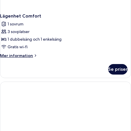
Lägenhet Comfort
1 sovrum
3 sovplatser
1 dubbelsäng och 1 enkelsäng
Gratis wi-fi
Mer
Mer information
information
om
Se priser
Lägenhet
Comfort