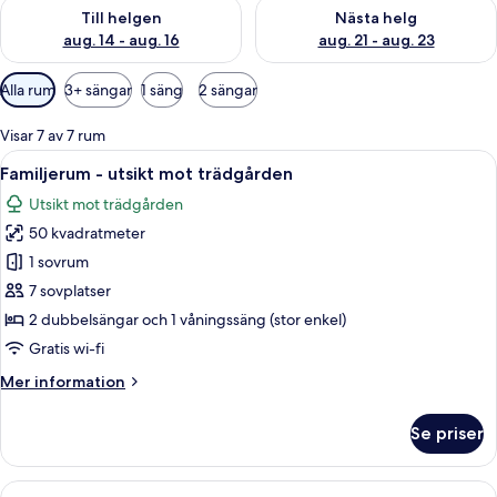
Kontrollera tillgängligheten för den här helgen aug. 14 - aug. 
Kontrollera tillgängligheten fö
Till helgen
Nästa helg
aug. 14 - aug. 16
aug. 21 - aug. 23
Tillgängliga
Alla rum
3+ sängar
1 säng
2 sängar
filter
för
Visar 7 av 7 rum
rum
Öppna
Ett mysigt rum med en säng i våningss
9
Familjerum - utsikt mot trädgården
alla
Utsikt mot trädgården
foton
50 kvadratmeter
för
Familjerum
1 sovrum
-
7 sovplatser
utsikt
2 dubbelsängar och 1 våningssäng (stor enkel)
mot
Gratis wi-fi
trädgården
Mer
Mer information
information
om
Se priser
Familjerum
-
utsikt
Öppna
Ett rum med en säng, en sänggavel i tr