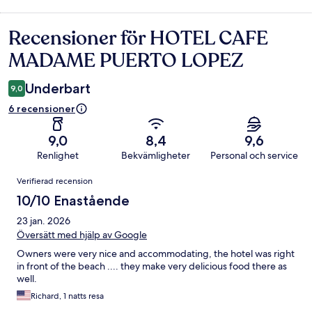
Recensioner för HOTEL CAFE
Recensioner
MADAME PUERTO LOPEZ
Underbart
9,0
6 recensioner
9,0
8,4
9,6
Renlighet
Bekvämligheter
Personal och service
Recensioner
Verifierad recension
10/10 Enastående
23 jan. 2026
Översätt med hjälp av Google
Owners were very nice and accommodating, the hotel was right
in front of the beach .... they make very delicious food there as
well.
Richard, 1 natts resa