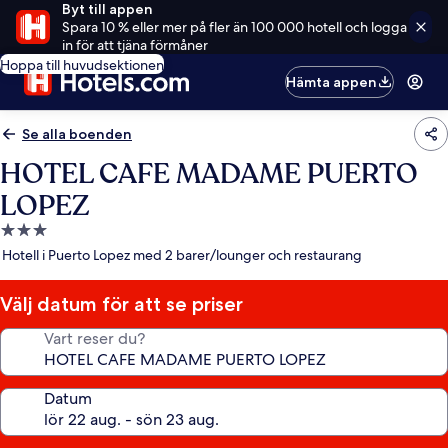
Byt till appen
Spara 10 % eller mer på fler än 100 000 hotell och logga
in för att tjäna förmåner
Hoppa till huvudsektionen
Hämta appen
Se alla boenden
HOTEL CAFE MADAME PUERTO
LOPEZ
3.0-
stjärnigt
Hotell i Puerto Lopez med 2 barer/lounger och restaurang
boende
Välj datum för att se priser
Vart reser du?
Datum