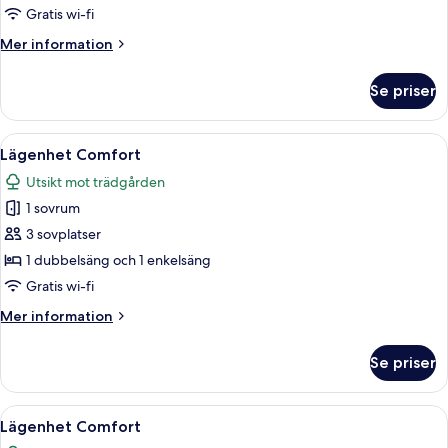
utsikt
Gratis wi-fi
mot
Mer
Mer information
trädgården
information
om
Se priser
Stuga
Comfort
-
Öppna
Ett sovrum med en sänggavel i trä, e
1
utsikt
Lägenhet Comfort
alla
mot
Utsikt mot trädgården
trädgården
foton
1 sovrum
för
Lägenhet
3 sovplatser
Comfort
1 dubbelsäng och 1 enkelsäng
Gratis wi-fi
Mer
Mer information
information
om
Se priser
Lägenhet
Comfort
Öppna
Ett sovrum med en säng, kuddar, en 
1
Lägenhet Comfort
alla