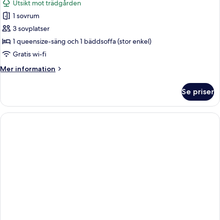
Utsikt mot trädgården
foton
1 sovrum
för
Lägenhet
3 sovplatser
Comfort
1 queensize-säng och 1 bäddsoffa (stor enkel)
Gratis wi-fi
Mer
Mer information
information
om
Se priser
Lägenhet
Comfort