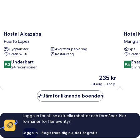
Hostal
Hotel
Hostal Alcazaba
Hotel 
Alcazaba
Kundalin
Puerto Lopez
Manglar
Puerto
Manglar
Flygtransfer
Avgiftsfri parkering
Spa
Lopez
Gratis wi-fi
Restaurang
Gratis 
9.2
9.6
Underbart
Ena
9,2
9,6
av
av
24 recensioner
317 r
10,
10,
Priset
235 kr
Underbart,
Enaståe
är
24 recensioner
317 rece
31 aug. – 1 sep.
235 kr
Jämför liknande boenden
Logga in för att se aktuella rabatter och förmåner. Fler
förmåner för fler äventyr!
Logga in
Registrera dig nu, det är gratis