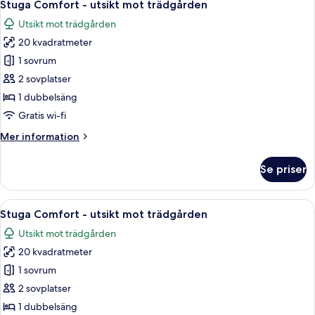
5
mot
Stuga Comfort - utsikt mot trädgården
alla
trädgården
Utsikt mot trädgården
foton
20 kvadratmeter
för
Stuga
1 sovrum
Comfort
2 sovplatser
-
1 dubbelsäng
utsikt
Gratis wi-fi
mot
Mer
Mer information
trädgården
information
om
Se priser
Stuga
Comfort
-
Öppna
Ett rum med en säng, en sänggavel i tr
11
utsikt
Stuga Comfort - utsikt mot trädgården
alla
mot
Utsikt mot trädgården
trädgården
foton
20 kvadratmeter
för
Stuga
1 sovrum
Comfort
2 sovplatser
-
1 dubbelsäng