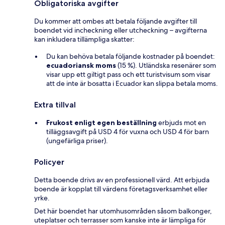
Obligatoriska avgifter
Du kommer att ombes att betala följande avgifter till
boendet vid incheckning eller utcheckning – avgifterna
kan inkludera tillämpliga skatter:
Du kan behöva betala följande kostnader på boendet:
ecuadoriansk moms
(15 %). Utländska resenärer som
visar upp ett giltigt pass och ett turistvisum som visar
att de inte är bosatta i Ecuador kan slippa betala moms.
Extra tillval
Frukost enligt egen beställning
erbjuds mot en
tilläggsavgift på USD 4 för vuxna och USD 4 för barn
(ungefärliga priser).
Policyer
Detta boende drivs av en professionell värd. Att erbjuda
boende är kopplat till värdens företagsverksamhet eller
yrke.
Det här boendet har utomhusområden såsom balkonger,
uteplatser och terrasser som kanske inte är lämpliga för