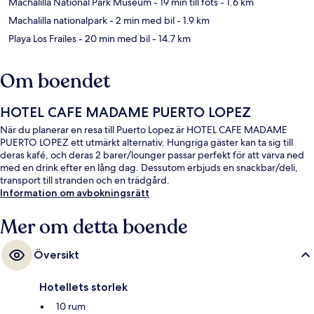
Machalilla National Park Museum
- 19 min till fots
- 1.6 km
Machalilla nationalpark
- 2 min med bil
- 1.9 km
Playa Los Frailes
- 20 min med bil
- 14.7 km
Om boendet
HOTEL CAFE MADAME PUERTO LOPEZ
När du planerar en resa till Puerto Lopez är HOTEL CAFE MADAME
PUERTO LOPEZ ett utmärkt alternativ. Hungriga gäster kan ta sig till
deras kafé, och deras 2 barer/lounger passar perfekt för att varva ned
med en drink efter en lång dag. Dessutom erbjuds en snackbar/deli,
transport till stranden och en trädgård.
Information om avbokningsrätt
Mer om detta boende
Översikt
Hotellets storlek
10 rum