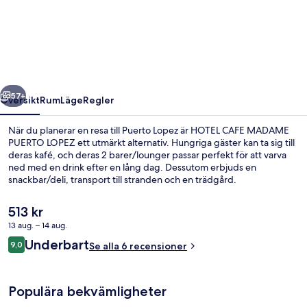
CAFE
MADAME
PUERTO
LOPEZ
regående
Nästa
57+
Översikt
Rum
Läge
Regler
När du planerar en resa till Puerto Lopez är HOTEL CAFE MADAME
PUERTO LOPEZ ett utmärkt alternativ. Hungriga gäster kan ta sig till
deras kafé, och deras 2 barer/lounger passar perfekt för att varva
ned med en drink efter en lång dag. Dessutom erbjuds en
snackbar/deli, transport till stranden och en trädgård.
Det
513 kr
nuvarande
13 aug. – 14 aug.
priset
Recensioner
Underbart
Nära stranden och gratis transport til
9,0
är
Se alla 6 recensioner
9,0 av 10,
513 kr
Populära bekvämligheter