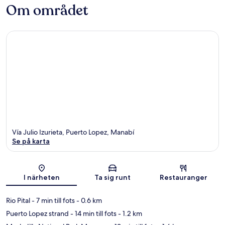
Om området
Vía Julio Izurieta, Puerto Lopez, Manabí
Se på karta
Karta
I närheten
Ta sig runt
Restauranger
Rio Pital
- 7 min till fots
- 0.6 km
Puerto Lopez strand
- 14 min till fots
- 1.2 km