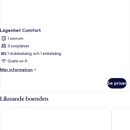
Lägenhet Comfort
1 sovrum
3 sovplatser
1 dubbelsäng och 1 enkelsäng
Gratis wi-fi
Mer
Mer information
information
om
Se priser
Lägenhet
Comfort
Liknande boenden
Hostal Alcazaba
Hotel Ku