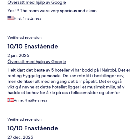
Översätt med hjälp av Google
Yes !!! The room were very spacious and clean.
Hirsi, 1 natts resa
Verifierad recension
10/10 Enastående
2 jan. 2026
Översätt med hjälp av Google
Helt klart det beste av 5 hoteller vi har bodd på i Nairobi. Det er
rent og hyggelig personale. De kan rote litt i bestillinger osv,
men de fikser alt med en gang det blir påpekt. Det er også
viktig å nevne at dette hotellet ligger i et muslimsk miljø, så vi
hadde et behov for å kle på oss i fellesområder og utenfor
hotellet. Vi solte oss i bikini ved bassenget og det oppleves som
Anne, 4 nätters resa
ok.
Verifierad recension
10/10 Enastående
27 dec. 2025