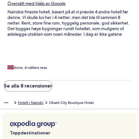
Översätt med hjälp av Google
Nairobis fineste hotell, basert på at vi prøvde 4 andre hotell før
denne. Vi skulle bo her i 4 netter, men det ble til sammen 8
netter. Rent, store fine rom, hyggelig personale, god sikkerhet.
Det bygges høye bygninger rundt hotellet, som muligens vil
ødelegge utsikten som noen måneder. I dag er ikke gatene
rundt hotellet noe spennende, men det skjer mye her og det vil
helt sikkert bli. Anbefales!
Anne, 4 nätters resa
Se alla 8 recensioner
Hotell i Nairobi
Okash City Boutique Hotel
Toppdestinationer