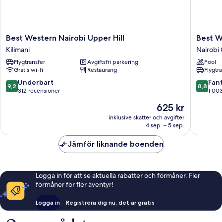
Best
Best
Best Western Nairobi Upper Hill
Best W
Western
Western
Kilimani
Nairobi 
Nairobi
Plus
Flygtransfer
Avgiftsfri parkering
Pool
Upper
Meridia
Gratis wi-fi
Restaurang
Flygtr
Hill
Hotel
Kilimani
Nairobi
9.2
8.8
Underbart
Fant
9,2
8,8
Central
av
av
312 recensioner
1 00
10,
10,
Priset
625 kr
Underbart,
Fantastis
är
312 recensioner
1 003 re
inklusive skatter och avgifter
625 kr
4 sep. – 5 sep.
Jämför liknande boenden
Logga in för att se aktuella rabatter och förmåner. Fler
förmåner för fler äventyr!
Logga in
Registrera dig nu, det är gratis