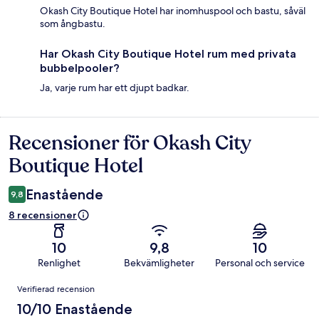
Okash City Boutique Hotel har inomhuspool och bastu, såväl
som ångbastu.
Har Okash City Boutique Hotel rum med privata
bubbelpooler?
Ja, varje rum har ett djupt badkar.
Recensioner för Okash City
Recensioner
Boutique Hotel
Enastående
9,8
8 recensioner
10
9,8
10
Renlighet
Bekvämligheter
Personal och service
Recensioner
Verifierad recension
10/10 Enastående