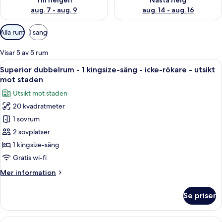
Till helgen
Nästa helg
aug. 7 - aug. 9
aug. 14 - aug. 16
Tillgängliga
Alla rum
1 säng
filter
för
Visar 5 av 5 rum
rum
Öppna
Ett hotellrum med en säng, sängbord, e
6
Superior dubbelrum - 1 kingsize-säng - icke-rökare - utsikt
alla
mot staden
foton
Utsikt mot staden
för
20 kvadratmeter
Superior
1 sovrum
dubbelrum
-
2 sovplatser
1
1 kingsize-säng
kingsize-
Gratis wi-fi
säng
Mer
Mer information
-
information
icke-
om
Se priser
Superior
rökare
dubbelrum
-
-
Öppna
Superior tvåbäddsrum - 1 enkelsäng - i