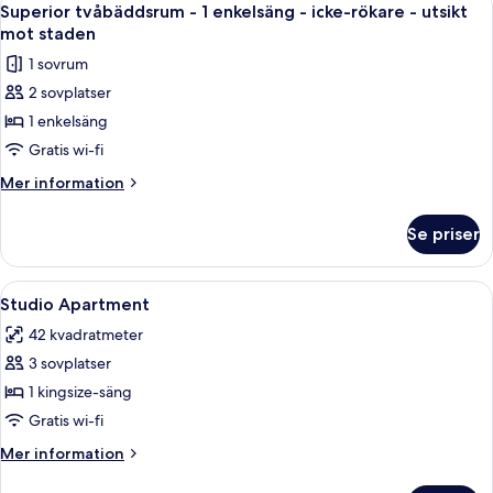
utsikt
4
1
Superior tvåbäddsrum - 1 enkelsäng - icke-rökare - utsikt
alla
mot
kingsize-
mot staden
säng
foton
staden
1 sovrum
-
för
icke-
2 sovplatser
Superior
rökare
1 enkelsäng
tvåbäddsrum
-
utsikt
-
Gratis wi-fi
mot
1
Mer
Mer information
staden
enkelsäng
information
om
-
Se priser
Superior
icke-
tvåbäddsrum
rökare
-
Öppna
Egyptiska bomullslakan och sängtillbe
4
-
1
Studio Apartment
alla
enkelsäng
utsikt
42 kvadratmeter
-
foton
mot
icke-
3 sovplatser
för
staden
rökare
Studio
1 kingsize-säng
-
Apartment
utsikt
Gratis wi-fi
mot
Mer
Mer information
staden
information
om