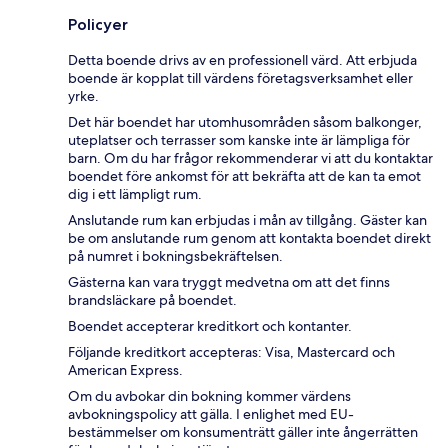
Policyer
Detta boende drivs av en professionell värd. Att erbjuda
boende är kopplat till värdens företagsverksamhet eller
yrke.
Det här boendet har utomhusområden såsom balkonger,
uteplatser och terrasser som kanske inte är lämpliga för
barn. Om du har frågor rekommenderar vi att du kontaktar
boendet före ankomst för att bekräfta att de kan ta emot
dig i ett lämpligt rum.
Anslutande rum kan erbjudas i mån av tillgång. Gäster kan
be om anslutande rum genom att kontakta boendet direkt
på numret i bokningsbekräftelsen.
Gästerna kan vara tryggt medvetna om att det finns
brandsläckare på boendet.
Boendet accepterar kreditkort och kontanter.
Följande kreditkort accepteras: Visa, Mastercard och
American Express.
Om du avbokar din bokning kommer värdens
avbokningspolicy att gälla. I enlighet med EU-
bestämmelser om konsumenträtt gäller inte ångerrätten