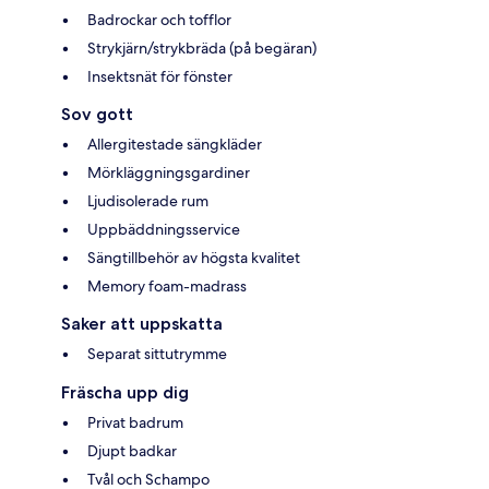
Badrockar och tofflor
Strykjärn/strykbräda (på begäran)
Insektsnät för fönster
Sov gott
Allergitestade sängkläder
Mörkläggningsgardiner
Ljudisolerade rum
Uppbäddningsservice
Sängtillbehör av högsta kvalitet
Memory foam-madrass
Saker att uppskatta
Separat sittutrymme
Fräscha upp dig
Privat badrum
Djupt badkar
Tvål och Schampo