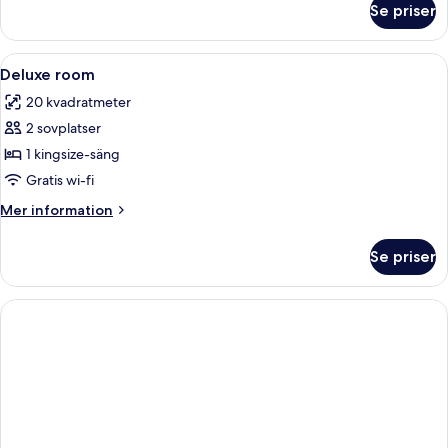
Se priser
Studio
Apartment
Öppna
Egyptiska bomullslakan och sängtillbe
3
Deluxe room
alla
20 kvadratmeter
foton
2 sovplatser
för
Deluxe
1 kingsize-säng
room
Gratis wi-fi
Mer
Mer information
information
om
Se priser
Deluxe
room