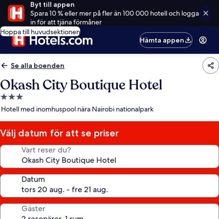
Byt till appen
Spara 10 % eller mer på fler än 100 000 hotell och logga
in för att tjäna förmåner
Hoppa till huvudsektionen
Hämta appen
Se alla boenden
Okash City Boutique Hotel
3.0-
stjärnigt
Hotell med inomhuspool nära Nairobi nationalpark
boende
Välj datum för att se priser
Vart reser du?
Datum
Gäster