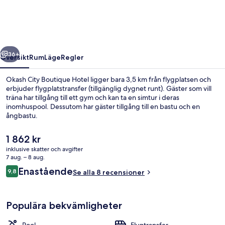
Hotel
regående
Nästa
36+
Översikt
Rum
Läge
Regler
Okash City Boutique Hotel ligger bara 3,5 km från flygplatsen och
erbjuder flygplatstransfer (tillgänglig dygnet runt). Gäster som vill
träna har tillgång till ett gym och kan ta en simtur i deras
inomhuspool. Dessutom har gäster tillgång till en bastu och en
ångbastu.
Det
1 862 kr
nuvarande
inklusive skatter och avgifter
priset
7 aug. – 8 aug.
Restaurang
är
Recensioner
Enastående
9,8
Se alla 8 recensioner
1 862 kr
9,8 av 10,
Populära bekvämligheter