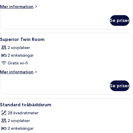
Room,
Mer
Mer information
1
information
om
King
Se priser
Standard
Bed
Room,
1
Öppna
Sängtillbehör av högsta kvalitet och
5
King
Superior Twin Room
alla
Bed
2 sovplatser
foton
2 enkelsängar
för
Superior
Gratis wi-fi
Twin
Mer
Mer information
Room
information
om
Se priser
Superior
Twin
Room
Öppna
Ett modernt hotellrum med två sängar
4
Standard tvåbäddsrum
alla
28 kvadratmeter
foton
2 sovplatser
för
Standard
2 enkelsängar