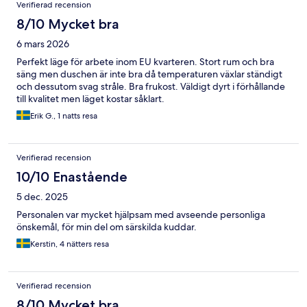
Recensioner
Verifierad recension
8/10 Mycket bra
6 mars 2026
Perfekt läge för arbete inom EU kvarteren. Stort rum och bra
säng men duschen är inte bra då temperaturen växlar ständigt
och dessutom svag stråle. Bra frukost. Väldigt dyrt i förhållande
till kvalitet men läget kostar såklart.
Erik G., 1 natts resa
Verifierad recension
10/10 Enastående
5 dec. 2025
Personalen var mycket hjälpsam med avseende personliga
önskemål, för min del om särskilda kuddar.
Kerstin, 4 nätters resa
Verifierad recension
8/10 Mycket bra