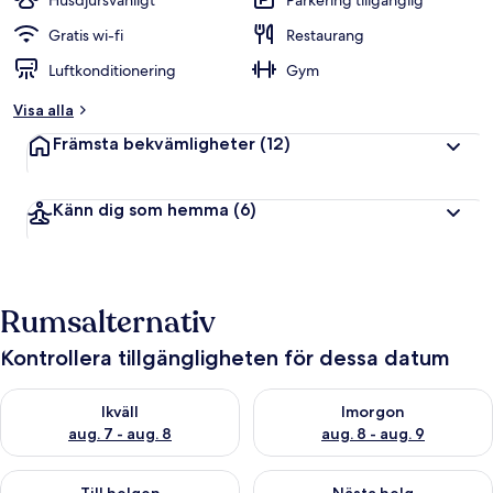
Husdjursvänligt
Parkering tillgänglig
Gratis wi-fi
Restaurang
Luftkonditionering
Gym
Visa alla
Främsta bekvämligheter
(12)
Känn dig som hemma
(6)
Rumsalternativ
Kontrollera tillgängligheten för dessa datum
Kontrollera tillgängligheten för ikväll aug. 7 - aug. 8
Kontrollera tillgängligheten f
Ikväll
Imorgon
aug. 7 - aug. 8
aug. 8 - aug. 9
Kontrollera tillgängligheten för den här helgen aug. 7 - aug. 9
Kontrollera tillgängligheten fö