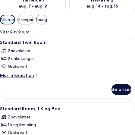
Till helgen
Nästa helg
aug. 7 - aug. 9
aug. 14 - aug. 16
Tillgängliga
Alla rum
2 sängar
1 säng
filter
för
Visar 9 av 9 rum
rum
Öppna
Sängtillbehör av högsta kvalitet och
6
Standard Twin Room
alla
2 sovplatser
foton
2 enkelsängar
för
Standard
Gratis wi-fi
Twin
Mer
Mer information
Room
information
om
Se priser
Standard
Twin
Room
Öppna
Sängtillbehör av högsta kvalitet och
8
Standard Room, 1 King Bed
alla
2 sovplatser
foton
1 kingsize-säng
för
Standard
Gratis wi-fi