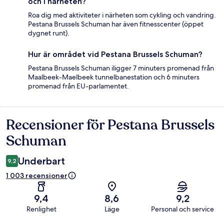
och i närheten?
Roa dig med aktiviteter i närheten som cykling och vandring.
Pestana Brussels Schuman har även fitnesscenter (öppet
dygnet runt).
Hur är området vid Pestana Brussels Schuman?
Pestana Brussels Schuman iligger 7 minuters promenad från
Maalbeek-Maelbeek tunnelbanestation och 6 minuters
promenad från EU-parlamentet.
Recensioner för Pestana Brussels
Recensioner
Schuman
Underbart
9,2
1 003 recensioner
9,4
8,6
9,2
Renlighet
Läge
Personal och service