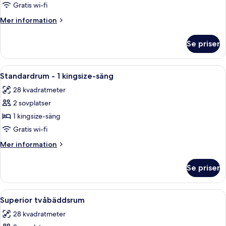
tvåbäddsrum
Gratis wi-fi
Mer
Mer information
information
om
Se priser
Standard
tvåbäddsrum
Öppna
Standardrum - 1 kingsize-säng | Sängt
4
Standardrum - 1 kingsize-säng
alla
28 kvadratmeter
foton
2 sovplatser
för
Standardrum
1 kingsize-säng
-
Gratis wi-fi
1
Mer
Mer information
kingsize-
information
säng
om
Se priser
Standardrum
-
1
Öppna
Superior tvåbäddsrum | Sängtillbehör
4
kingsize-
Superior tvåbäddsrum
alla
säng
28 kvadratmeter
foton