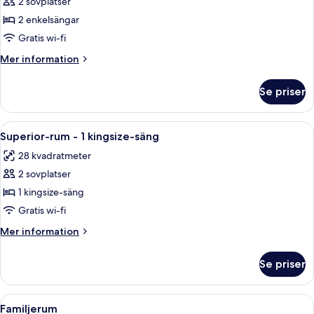
2 sovplatser
för
Superior
2 enkelsängar
tvåbäddsrum
Gratis wi-fi
Mer
Mer information
information
om
Se priser
Superior
tvåbäddsrum
Öppna
Ett hotellrum med en säng, ett skrivbor
4
Superior-rum - 1 kingsize-säng
alla
28 kvadratmeter
foton
2 sovplatser
för
Superior-
1 kingsize-säng
rum
Gratis wi-fi
-
Mer
Mer information
1
information
kingsize-
om
Se priser
Superior-
säng
rum
-
Öppna
Ett hotellrum med en säng, ett skrivbor
4
1
Familjerum