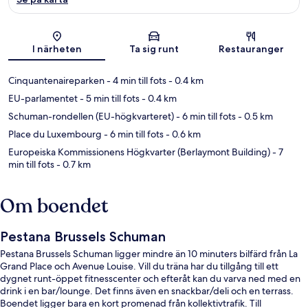
Karta
I närheten
Ta sig runt
Restauranger
Cinquantenaireparken
- 4 min till fots
- 0.4 km
EU-parlamentet
- 5 min till fots
- 0.4 km
Schuman-rondellen (EU-högkvarteret)
- 6 min till fots
- 0.5 km
Place du Luxembourg
- 6 min till fots
- 0.6 km
Europeiska Kommissionens Högkvarter (Berlaymont Building)
- 7
min till fots
- 0.7 km
Om boendet
Pestana Brussels Schuman
Pestana Brussels Schuman ligger mindre än 10 minuters bilfärd från La
Grand Place och Avenue Louise. Vill du träna har du tillgång till ett
dygnet runt-öppet fitnesscenter och efteråt kan du varva ned med en
drink i en bar/lounge. Det finns även en snackbar/deli och en terrass.
Boendet ligger bara en kort promenad från kollektivtrafik. Till