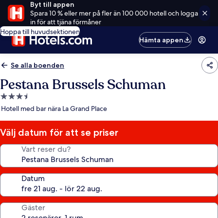
Byt till appen
Spara 10 % eller mer på fler än 100 000 hotell och logga
in för att tjäna förmåner
Hoppa till huvudsektionen
Hämta appen
Se alla boenden
Pestana Brussels Schuman
3.5-
stjärnigt
Hotell med bar nära La Grand Place
boende
Välj datum för att se priser
Vart reser du?
Datum
Gäster