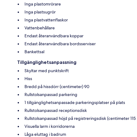
Inga plastomrörare
Inga plastsugrör
Inga plastvattenflaskor
Vattenbehållare
Endast återanvändbara koppar
Endast återanvändbara bordsserviser
Bankettsal
Tillgänglighetsanpassning
Skyltar med punktskrift
Hiss
Bredd på hissdörr (centimeter) 90
Rullstolsanpassad parkering
1 tillgänglighetsanpassade parkeringsplatser på plats
Rullstolsanpassad receptionsdisk
Rullstolsanpassad höjd på registreringsdisk (centimeter 115
Visuella larm i korridorerna
Låga eluttag i badrum