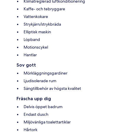
Klimatreglerad luftkonditionering
Kaffe- och tebryggare
Vattenkokare
Strykjärn/strykbräda
Elliptisk maskin
Löpband
Motionscykel
Hantlar
Sov gott
Mörkläggningsgardiner
Ljudisolerade rum
Sängtillbehör av högsta kvalitet
Fräscha upp dig
Delvis öppet badrum
Endast dusch
Miljövänliga toalettartiklar
Hårtork