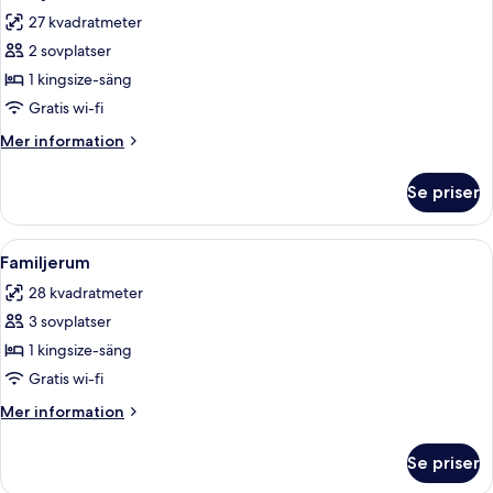
alla
kingsize-
27 kvadratmeter
säng
foton
2 sovplatser
för
Familjerum
1 kingsize-säng
Gratis wi-fi
Mer
Mer information
information
om
Se priser
Familjerum
Öppna
Ett hotellrum med en säng, ett skrivbor
5
Familjerum
alla
28 kvadratmeter
foton
3 sovplatser
för
Familjerum
1 kingsize-säng
Gratis wi-fi
Mer
Mer information
information
om
Se priser
Familjerum