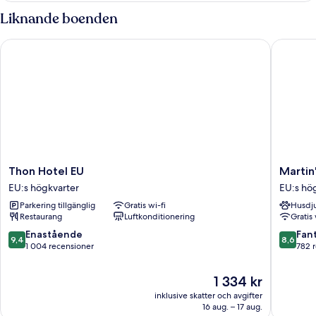
Liknande boenden
Thon Hotel EU
Martin's
Thon
Martin's
Thon Hotel EU
Martin'
Hotel
Brussels
EU:s högkvarter
EU:s hö
EU
EU
Parkering tillgänglig
Gratis wi-fi
Husdju
EU:s
EU:s
Restaurang
Luftkonditionering
Gratis 
högkvarter
högkvar
9.4
8.6
Enastående
Fant
9,4
8,6
av
av
1 004 recensioner
782 
10,
10,
Enastående,
Fantastis
Priset
1 334 kr
1 004 recensioner
782 rec
är
inklusive skatter och avgifter
1 334 kr
16 aug. – 17 aug.