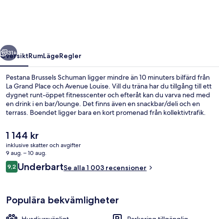
regående
Nästa
31+
Översikt
Rum
Läge
Regler
Pestana Brussels Schuman ligger mindre än 10 minuters bilfärd från
La Grand Place och Avenue Louise. Vill du träna har du tillgång till ett
dygnet runt-öppet fitnesscenter och efteråt kan du varva ned med
en drink i en bar/lounge. Det finns även en snackbar/deli och en
terrass. Boendet ligger bara en kort promenad från kollektivtrafik.
Till Maalbeek-Maelbeek tunnelbanestation tar det 7 minuter att gå
och till Arts-Loi - Kunst-Wet tunnelbanestation är det 13 minuter.
Det
1 144 kr
nuvarande
inklusive skatter och avgifter
priset
9 aug. – 10 aug.
Reception
är
Recensioner
Underbart
9,2
Se alla 1 003 recensioner
1 144 kr
9,2 av 10,
Populära bekvämligheter