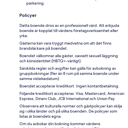
parkering.
Policyer
Detta boende drivs av en professionell värd. Att erbjuda
boende är kopplat till värdens företagsverksamhet eller
yrke.
Gästerna kan vara tryggt medvetna om att det finns
brandsläckare på boendet.
Boendet välkomnar alla gäster, oavsett sexuell läggning
och könsidentitet (HBTQ+-vänligt).
Särskilda regler och avgifter kan gälla för avbokning av
gruppbokningar (fler än 8 rum på samma boende under
samma vistelsedatum).
Boendet accepterar kreditkort. Ingen kontantbetalning.
Följande kreditkort accepteras: Visa, Mastercard, American
Express, Diners Club, JCB International och Union Pay.
Observera att kulturella normer och gästpolicyer kan skilja
sig i olika länder och på olika boenden. De policyer som
listas är boendets egna.
Om du avbokar din bokning kommer värdens