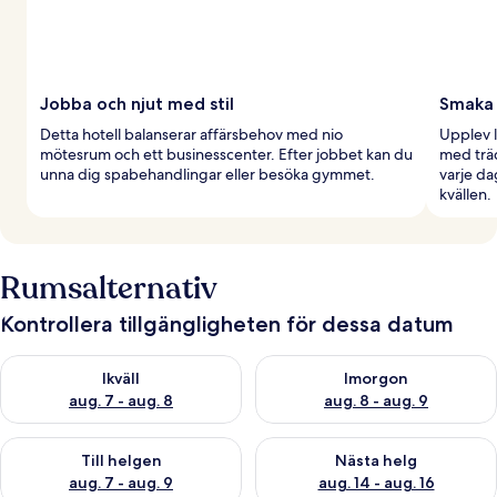
Jobba och njut med stil
Smaka 
Detta hotell balanserar affärsbehov med nio
Upplev l
mötesrum och ett businesscenter. Efter jobbet kan du
med träd
unna dig spabehandlingar eller besöka gymmet.
varje da
kvällen.
Rumsalternativ
Kontrollera tillgängligheten för dessa datum
Kontrollera tillgängligheten för ikväll aug. 7 - aug. 8
Kontrollera tillgängligheten f
Ikväll
Imorgon
aug. 7 - aug. 8
aug. 8 - aug. 9
Kontrollera tillgängligheten för den här helgen aug. 7 - aug. 9
Kontrollera tillgängligheten fö
Till helgen
Nästa helg
aug. 7 - aug. 9
aug. 14 - aug. 16