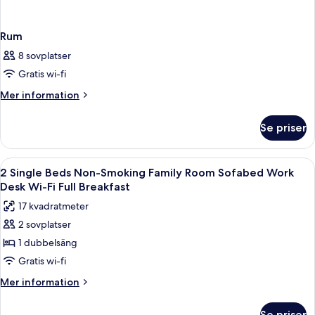
Rum
8 sovplatser
Gratis wi-fi
Mer
Mer information
information
om
Se priser
Rum
Öppna
Ett sovrum med en säng, en bänk, två s
4
2 Single Beds Non-Smoking Family Room Sofabed Work
alla
Desk Wi-Fi Full Breakfast
foton
17 kvadratmeter
för
2 sovplatser
2
1 dubbelsäng
Single
Beds
Gratis wi-fi
Non-
Mer
Mer information
Smoking
information
om
Family
Se priser