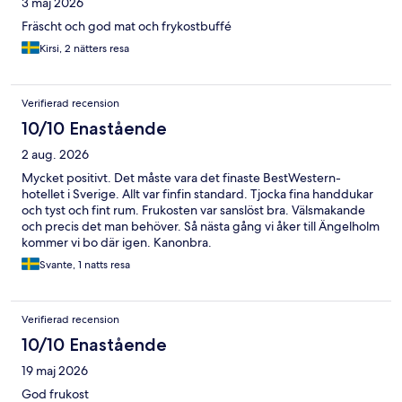
3 maj 2026
Fräscht och god mat och frykostbuffé
Kirsi, 2 nätters resa
Verifierad recension
10/10 Enastående
2 aug. 2026
Mycket positivt. Det måste vara det finaste BestWestern-
hotellet i Sverige. Allt var finfin standard. Tjocka fina handdukar
och tyst och fint rum. Frukosten var sanslöst bra. Välsmakande
och precis det man behöver. Så nästa gång vi åker till Ängelholm
kommer vi bo där igen. Kanonbra.
Svante, 1 natts resa
Verifierad recension
10/10 Enastående
19 maj 2026
God frukost