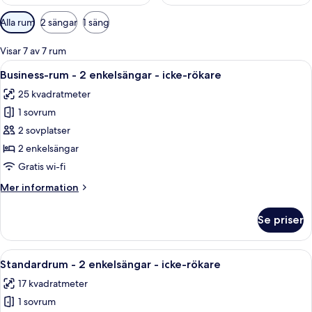
Tillgängliga
Alla rum
2 sängar
1 säng
filter
för
Visar 7 av 7 rum
rum
Öppna
Ett hotellrum med en säng, två stolar, 
7
Business-rum - 2 enkelsängar - icke-rökare
alla
25 kvadratmeter
foton
1 sovrum
för
Business-
2 sovplatser
rum
2 enkelsängar
-
Gratis wi-fi
2
Mer
Mer information
enkelsängar
information
-
om
Se priser
Business-
icke-
rum
rökare
-
Öppna
Ett sovrum med en säng, ett skrivbord,
7
2
Standardrum - 2 enkelsängar - icke-rökare
alla
enkelsängar
17 kvadratmeter
-
foton
icke-
1 sovrum
för
rökare