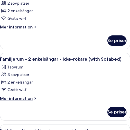
Standardrum
2 sovplatser
-
2 enkelsängar
2
Gratis wi-fi
enkelsängar
Mer
Mer information
-
information
icke-
om
Se priser
Standardrum
rökare
-
2
Öppna
Ett sovrum med en säng, en grön bänk, 
6
enkelsängar
Familjerum - 2 enkelsängar - icke-rökare (with Sofabed)
alla
-
1 sovrum
icke-
foton
rökare
3 sovplatser
för
Familjerum
2 enkelsängar
-
Gratis wi-fi
2
Mer
Mer information
enkelsängar
information
-
om
Se priser
Familjerum
icke-
-
rökare
2
Öppna
Svit Executive - 1 kingsize-säng - ick
(with
5
enkelsängar