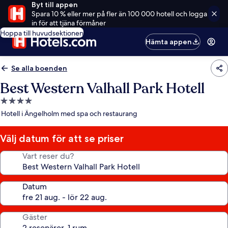
Byt till appen
Spara 10 % eller mer på fler än 100 000 hotell och logga
in för att tjäna förmåner
Hoppa till huvudsektionen
Hämta appen
Se alla boenden
Best Western Valhall Park Hotell
4.0-
stjärnigt
Hotell i Ängelholm med spa och restaurang
boende
Välj datum för att se priser
Vart reser du?
Datum
Gäster