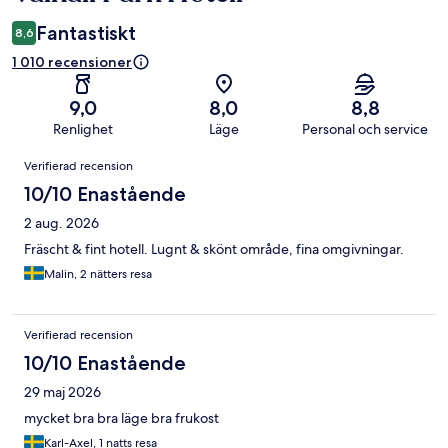
Fantastiskt
8,6
1 010 recensioner
9,0
8,0
8,8
Renlighet
Läge
Personal och service
Recensioner
Verifierad recension
10/10 Enastående
2 aug. 2026
Fräscht & fint hotell. Lugnt & skönt område, fina omgivningar.
Malin, 2 nätters resa
Verifierad recension
10/10 Enastående
29 maj 2026
mycket bra bra läge bra frukost
Karl-Axel, 1 natts resa