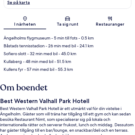
Se på karta
Karta
I närheten
Ta sig runt
Restauranger
Ängelholms flygmuseum
- 5 min till fots
- 0.5 km
Båstads tennisstadion
- 26 min med bil
- 24.1 km
Sofiero slott
- 32 min med bil
- 45.0 km
Kullaberg
- 48 min med bil
- 51.5 km
Kullens fyr
- 57 min med bil
- 55.3 km
Om boendet
Best Western Valhall Park Hotell
Best Western Valhall Park Hotell är ett utmärkt val för din vistelse i
Ängelholm. Gäster som vill träna har tillgång till ett gym och kan sedan
besöka Restaurant Nimt, som specialiserar sig på lokala och
internationella rätter och serverar frukost, lunch och middag. Dessutom
har gäster tillgång till en bar/lounge, en snackbar/deli och en terrass.