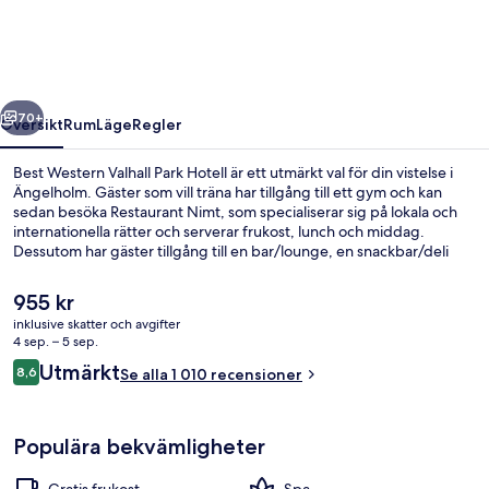
Park
Hotell
regående
Nästa
70+
Översikt
Rum
Läge
Regler
Best Western Valhall Park Hotell är ett utmärkt val för din vistelse i
Ängelholm. Gäster som vill träna har tillgång till ett gym och kan
sedan besöka Restaurant Nimt, som specialiserar sig på lokala och
internationella rätter och serverar frukost, lunch och middag.
Dessutom har gäster tillgång till en bar/lounge, en snackbar/deli
och en terrass. Andra resenärer brukar hylla den hjälpsamma
personalen.
Det
955 kr
nuvarande
inklusive skatter och avgifter
priset
4 sep. – 5 sep.
Bastu och bubbelpool
är
Recensioner
Utmärkt
8,6
Se alla 1 010 recensioner
955 kr
8,6 av 10,
Populära bekvämligheter