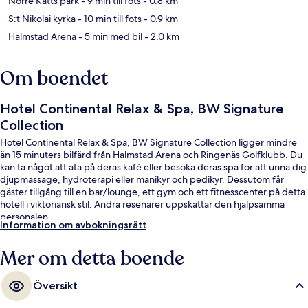
Norre Katts park
- 9 min till fots
- 0.8 km
S:t Nikolai kyrka
- 10 min till fots
- 0.9 km
Halmstad Arena
- 5 min med bil
- 2.0 km
Om boendet
Hotel Continental Relax & Spa, BW Signature
Collection
Hotel Continental Relax & Spa, BW Signature Collection ligger mindre
än 15 minuters bilfärd från Halmstad Arena och Ringenäs Golfklubb. Du
kan ta något att äta på deras kafé eller besöka deras spa för att unna dig
djupmassage, hydroterapi eller manikyr och pedikyr. Dessutom får
gäster tillgång till en bar/lounge, ett gym och ett fitnesscenter på detta
hotell i viktoriansk stil. Andra resenärer uppskattar den hjälpsamma
personalen.
Information om avbokningsrätt
Mer om detta boende
Översikt