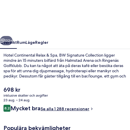
Continental
Relax
&
Spa,
BW
regående
Nästa
Signature
132+
Översikt
Rum
Läge
Regler
Collection
Hotel Continental Relax & Spa, BW Signature Collection ligger
mindre än 15 minuters bilfärd från Halmstad Arena och Ringenäs
Golfklubb. Du kan ta något att äta på deras kafé eller besöka deras
spa för att unna dig djupmassage, hydroterapi eller manikyr och
pedikyr. Dessutom får gäster tillgång till en bar/lounge, ett gym och
ett fitnesscenter på detta hotell i viktoriansk stil. Andra resenärer
uppskattar den hjälpsamma personalen.
Det
698 kr
nuvarande
inklusive skatter och avgifter
priset
23 aug. – 24 aug.
Bastu, bubbelpool, varma källor/mine
är
Recensioner
Mycket bra
8,2
Se alla 1 288 recensioner
698 kr
8,2 av 10,
Populära bekvämligheter