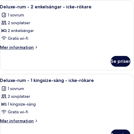
1
Öppna
Ett hotellrum med en säng, två fåtöljer
rökare
4
kingsize-
Deluxe-rum - 2 enkelsängar - icke-rökare
alla
säng
1 sovrum
-
foton
icke-
2 sovplatser
för
rökare
Deluxe-
2 enkelsängar
rum
Gratis wi-fi
-
Mer
Mer information
2
information
enkelsängar
om
Se priser
Deluxe-
-
rum
icke-
-
Öppna
Ett hotellrum med en säng, en grön soff
rökare
4
2
Deluxe-rum - 1 kingsize-säng - icke-rökare
alla
enkelsängar
1 sovrum
-
foton
icke-
2 sovplatser
för
rökare
Deluxe-
1 kingsize-säng
rum
Gratis wi-fi
-
Mer
Mer information
1
information
kingsize-
om