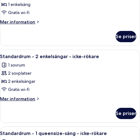
icke-
Economy-
1 enkelsäng
rökare
rum
Gratis wi-fi
-
Mer
Mer information
1
information
enkelsäng
om
Se priser
Economy-
-
rum
icke-
-
Öppna
Ett hotellrum med en säng, ett skrivbo
rökare
4
1
Standardrum - 2 enkelsängar - icke-rökare
alla
enkelsäng
-
1 sovrum
-
foton
inga
icke-
2 sovplatser
för
fönster
rökare
Standardrum
2 enkelsängar
-
-
inga
Gratis wi-fi
fönster
2
Mer
Mer information
enkelsängar
information
-
om
Se priser
Standardrum
icke-
-
rökare
2
Öppna
Ett hotellrum med en stor säng, ett sk
4
enkelsängar
Standardrum - 1 queensize-säng - icke-rökare
alla
-