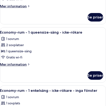
Double
Mer
Mer information
or
information
om
Twin
Se priser
Standard
Room
Double
or
Öppna
Ett sovrum med en säng, en stol, ett li
4
Twin
Economy-rum - 1 queensize-säng - icke-rökare
alla
Room
1 sovrum
foton
2 sovplatser
för
Economy-
1 queensize-säng
rum
Gratis wi-fi
-
Mer
Mer information
1
information
queensize-
om
Se priser
Economy-
säng
rum
-
-
Öppna
Ett minimalistiskt sovrum med en säng,
icke-
2
1
Economy-rum - 1 enkelsäng - icke-rökare - inga fönster
alla
queensize-
rökare
1 sovrum
säng
foton
-
1 sovplats
för