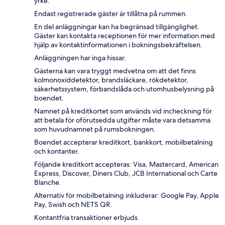
yrke.
Endast registrerade gäster är tillåtna på rummen.
En del anläggningar kan ha begränsad tillgänglighet.
Gäster kan kontakta receptionen för mer information med
hjälp av kontaktinformationen i bokningsbekräftelsen.
Anläggningen har inga hissar.
Gästerna kan vara tryggt medvetna om att det finns
kolmonoxiddetektor, brandsläckare, rökdetektor,
säkerhetssystem, förbandslåda och utomhusbelysning på
boendet.
Namnet på kreditkortet som används vid incheckning för
att betala för oförutsedda utgifter måste vara detsamma
som huvudnamnet på rumsbokningen.
Boendet accepterar kreditkort, bankkort, mobilbetalning
och kontanter.
Följande kreditkort accepteras: Visa, Mastercard, American
Express, Discover, Diners Club, JCB International och Carte
Blanche.
Alternativ för mobilbetalning inkluderar: Google Pay, Apple
Pay, Swish och NETS QR.
Kontantfria transaktioner erbjuds.