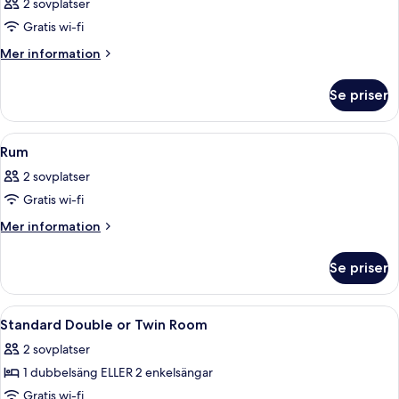
2 sovplatser
Gratis wi-fi
Mer
Mer information
information
om
Se priser
Rum
Öppna
Ett hotellrum med en säng, ett skrivb
8
Rum
alla
2 sovplatser
foton
Gratis wi-fi
för
Rum
Mer
Mer information
information
om
Se priser
Rum
Öppna
Ett sovrum med en säng, ett soffbord, 
34
Standard Double or Twin Room
alla
2 sovplatser
foton
1 dubbelsäng ELLER 2 enkelsängar
för
Standard
Gratis wi-fi