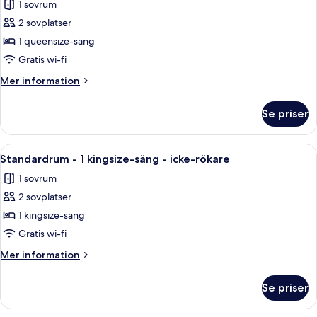
1 sovrum
icke-
foton
rökare
2 sovplatser
för
Standardrum
1 queensize-säng
-
Gratis wi-fi
1
Mer
Mer information
queensize-
information
säng
om
Se priser
Standardrum
-
-
icke-
1
Öppna
En snyggt bäddad säng med kuddar oc
rökare
4
queensize-
Standardrum - 1 kingsize-säng - icke-rökare
alla
säng
1 sovrum
-
foton
icke-
2 sovplatser
för
rökare
Standardrum
1 kingsize-säng
-
Gratis wi-fi
1
Mer
Mer information
kingsize-
information
säng
om
Se priser
Standardrum
-
-
icke-