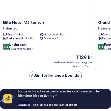
Living
Room)
Elite
Grand
Elite Hotel Mårtenson
Grand 
Hotel
Halmsta
Halmstad
Halmsta
Mårtenson
WorldHo
Gratis frukost
Husdjursvänligt
Gratis 
Halmstad
Crafted
Parkering tillgänglig
Gratis wi-fi
Restau
Halmsta
9.2
8.8
Underbart
Fant
9,2
8,8
av
av
1 323 recensioner
1 365
10,
10,
Priset
1 129 kr
Underbart,
Fantastis
är
1 323 recensioner
1 365 re
inklusive skatter och avgifter
1 129 kr
6 sep. – 7 sep.
Jämför liknande boenden
Logga in för att se aktuella rabatter och förmåner. Fler
förmåner för fler äventyr!
Logga in
Registrera dig nu, det är gratis