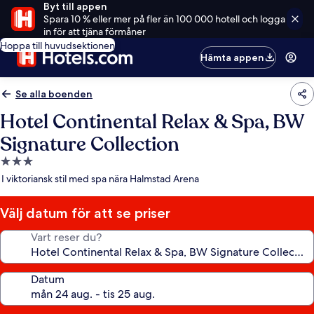
Byt till appen
Spara 10 % eller mer på fler än 100 000 hotell och logga
in för att tjäna förmåner
Hoppa till huvudsektionen
Hämta appen
Se alla boenden
Hotel Continental Relax & Spa, BW
Signature Collection
3.0-
stjärnigt
I viktoriansk stil med spa nära Halmstad Arena
boende
Välj datum för att se priser
Vart reser du?
Datum